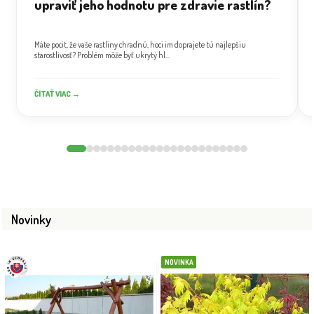
upraviť jeho hodnotu pre zdravie rastlín?
Máte pocit, že vaše rastliny chradnú, hoci im doprajete tú najlepšiu
starostlivosť? Problém môže byť ukrytý hl...
ČÍTAŤ VIAC →
Novinky
NOVINKA