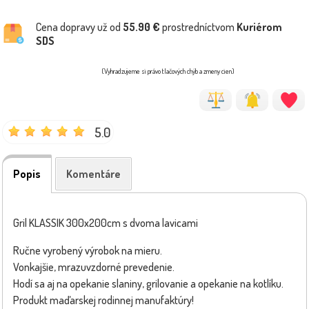
Cena dopravy už od
55.90 €
prostredníctvom
Kuriérom
SDS
(Vyhradzujeme si právo tlačových chýb a zmeny cien)
5.0
Popis
Komentáre
Gril KLASSIK 300x200cm s dvoma lavicami
Ručne vyrobený výrobok na mieru.
Vonkajšie, mrazuvzdorné prevedenie.
Hodí sa aj na opekanie slaniny, grilovanie a opekanie na kotlíku.
Produkt maďarskej rodinnej manufaktúry!