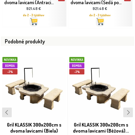
dvoma lavicami (Antraci...
dvoma lavicami (Šedá po...
921.48 €
921.48 €
do 2 - 3 týždňov
do 2 - 3 týždňov
Podobné produkty
NOVINKA
NOVINKA
BOMBA
BOMBA
-3%
-3%
Gril KLASSIK 300x200cm s
Gril KLASSIK 300x200cm s
dvoma lavicami (Biela)
dvoma lavicami (Béžová)...