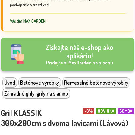
pochopenie a trpezlivosť.
Váš tím MAX GARDEN!
Získajte náš e-shop ako
aplikáciu!
Pridajte si MaxGarden na plochu
Úvod
Betónové výrobky
Remeselné betónové výrobky
Záhradné grily, grily na slaninu
Gril KLASSIK
-3%
NOVINKA
BOMBA
300x200cm s dvoma lavicami (Lávová)