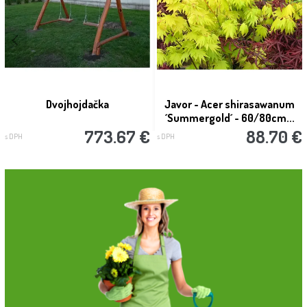
Dvojhojdačka
Javor - Acer shirasawanum
´Summergold´ - 60/80cm...
773.67 €
88.70 €
s DPH
s DPH