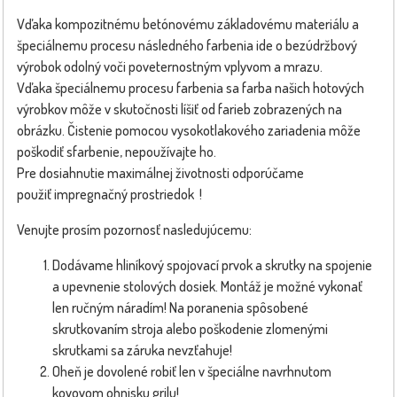
Vďaka kompozitnému betónovému základovému materiálu a
špeciálnemu procesu následného farbenia ide o bezúdržbový
výrobok odolný voči poveternostným vplyvom a mrazu.
Vďaka špeciálnemu procesu farbenia sa farba našich hotových
výrobkov môže v skutočnosti líšiť od farieb zobrazených na
obrázku. Čistenie pomocou vysokotlakového zariadenia môže
poškodiť sfarbenie, nepoužívajte ho.
Pre dosiahnutie maximálnej životnosti odporúčame
použiť impregnačný prostriedok !
Venujte prosím pozornosť nasledujúcemu:
Dodávame hliníkový spojovací prvok a skrutky na spojenie
a upevnenie stolových dosiek. Montáž je možné vykonať
len ručným náradím! Na poranenia spôsobené
skrutkovaním stroja alebo poškodenie zlomenými
skrutkami sa záruka nevzťahuje!
Oheň je dovolené robiť len v špeciálne navrhnutom
kovovom ohnisku grilu!