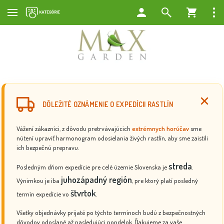
DÔLEŽITÉ OZNÁMENIE O EXPEDÍCII RASTLÍN
Vážení zákazníci, z dôvodu pretrvávajúcich
extrémnych horúčav
sme
nútení upraviť harmonogram odosielania živých rastlín, aby sme zaistili
ich bezpečnú prepravu.
streda
Posledným dňom expedície pre celé územie Slovenska je
.
juhozápadný región
Výnimkou je iba
, pre ktorý platí posledný
štvrtok
termín expedície vo
.
Všetky objednávky prijaté po týchto termínoch budú z bezpečnostných
dôvodov odoslané až nasledujúci pondelok. Ďakujeme za vaše