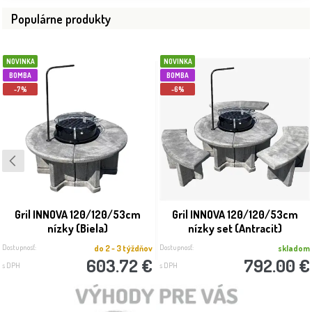
Populárne produkty
NOVINKA
NOVINKA
BOMBA
BOMBA
-7%
-6%
Gril INNOVA 120/120/53cm
Gril INNOVA 120/120/53cm
nízky (Biela)
nízky set (Antracit)
Dostupnosť:
Dostupnosť:
do 2 - 3 týždňov
skladom
603.72 €
792.00 €
s DPH
s DPH