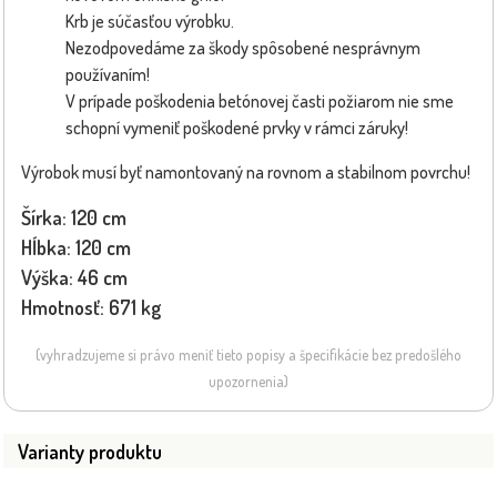
Krb je súčasťou výrobku.
Nezodpovedáme za škody spôsobené nesprávnym
používaním!
V prípade poškodenia betónovej časti požiarom nie sme
schopní vymeniť poškodené prvky v rámci záruky!
Výrobok musí byť namontovaný na rovnom a stabilnom povrchu!
Šírka: 120 cm
Hĺbka: 120 cm
Výška: 46 cm
Hmotnosť: 671 kg
(vyhradzujeme si právo meniť tieto popisy a špecifikácie bez predošlého
upozornenia)
Varianty produktu