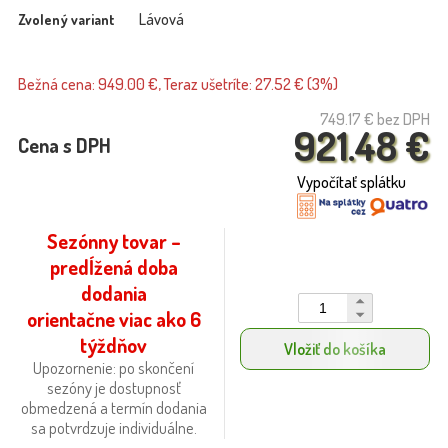
Lávová
Zvolený variant
Bežná cena: 949.00 €, Teraz ušetríte: 27.52 € (3%)
749.17 €
bez DPH
921.48 €
Cena s DPH
Vypočítať splátku
Sezónny tovar –
predĺžená doba
dodania
orientačne viac ako 6
týždňov
Vložiť do košíka
Upozornenie: po skončení
sezóny je dostupnosť
obmedzená a termín dodania
sa potvrdzuje individuálne.