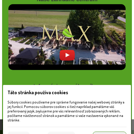
Informácie pre zákazníkov
Táto stránka používa cookies
Blog
Obchodné podmienky
Súbory cookies používame pre správne fungovanie našej webovej stránky a
jej funkcií. Pomocou súborov cookies si tiež napríklad pamätáme váš
Ochrana osobných údajov
preferovaný jazyk, zvyšujeme pre vás relevantnosť zobrazovaných reklám,
Platobné možnosti
počítame návštevnosť stránok a pamätáme si vaše nastavenia vykonané na
Cenník dopravy
stránke.
Táto stránka používa súbory cookies, ktoré nám
pomáhajú poskytovať služby. Používaním našich