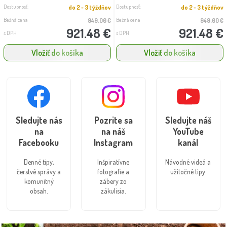
Dostupnosť:
Dostupnosť:
do 2 - 3 týždňov
do 2 - 3 týždňov
Bežná cena
Bežná cena
949.00 €
949.00 €
921.48 €
921.48 €
s DPH
s DPH
Vložiť do košíka
Vložiť do košíka
Sledujte nás
Pozrite sa
Sledujte náš
na
na náš
YouTube
Facebooku
Instagram
kanál
Denné tipy,
Inšpiratívne
Návodné videá a
čerstvé správy a
fotografie a
užitočné tipy.
komunitný
zábery zo
obsah.
zákulisia.