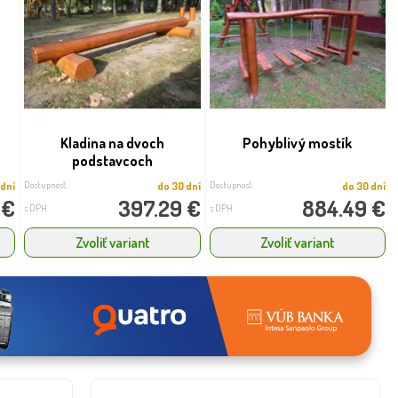
Kladina na dvoch
Pohyblivý mostík
podstavcoch
Dostupnosť:
Dostupnosť:
 dní
do 30 dní
do 30 dní
 €
397.29 €
884.49 €
s DPH
s DPH
Zvoliť variant
Zvoliť variant