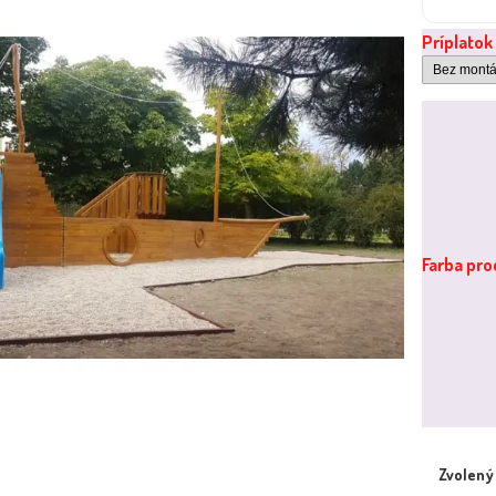
Príplatok
Farba pr
Zvolený