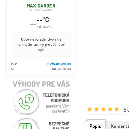
MAX GARDEN
DUNAJSKÝ KLÁTOV
--°C
--
Načítavam...
Odborné poradenstvo a tie
najkrajšie rastliny pre váš kúsok
raja.
Po-Pi:
OTVÁRAME: 08:00
So:
08:00 - 16:00
5.
Popis
Komentá