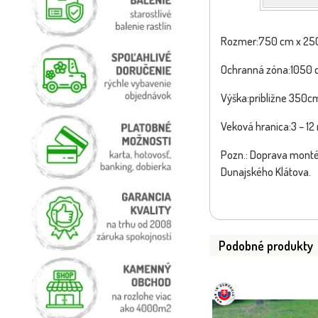
Rozmer:750 cm x 25
Ochranná zóna:1050 
Výška:približne 350c
Veková hranica:3 – 12
Pozn.: Doprava montér
Dunajského Klátova.
Podobné produkty