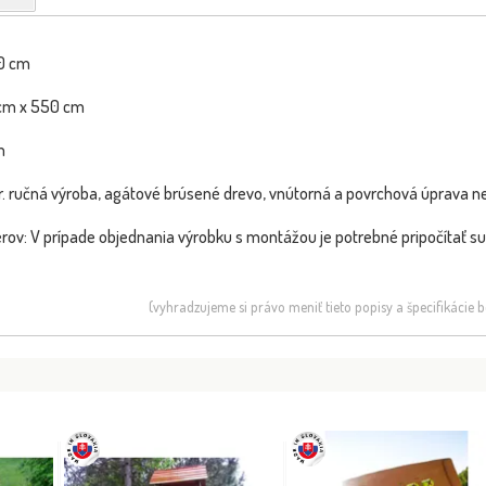
0 cm
cm x 550 cm
m
 r. ručná výroba, agátové brúsené drevo, vnútorná a povrchová úprava
ov: V prípade objednania výrobku s montážou je potrebné pripočítať s
(vyhradzujeme si právo meniť tieto popisy a špecifikácie