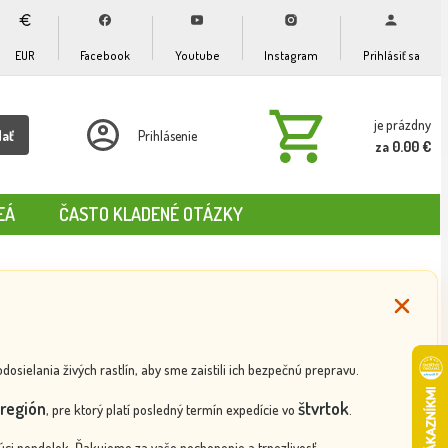
EUR
Facebook
Youtube
Instagram
Prihlásiť sa
je prázdny
dať
Prihlásenie
za 0.00 €
EÁ
ČASTO KLADENÉ OTÁZKY
ielania živých rastlín, aby sme zaistili ich bezpečnú prepravu.
región
štvrtok
, pre ktorý platí posledný termín expedície vo
.
ci pondelok. Ďakujeme za vaše pochopenie a trpezlivosť.