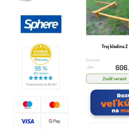
Troj kladina Z
Dostupnosť:
606
s DPH
Zvoliť variant