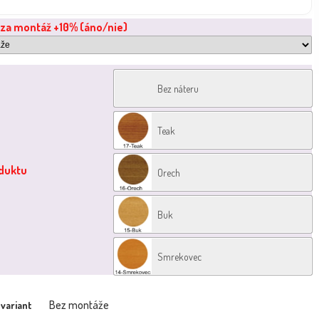
 za montáž +10% (áno/nie)
Bez náteru
Teak
oduktu
Orech
Buk
Smrekovec
Bez montáže
 variant