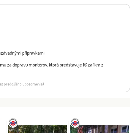
 nezávadnými přípravkami
umu za dopravu montérov, ktorá predstavuje 1€ za 1km z
 bez predošlého upozornenia)