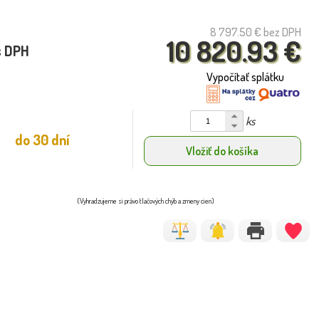
8 797.50 €
bez DPH
10 820.93 €
s DPH
Vypočítať splátku
ks
do 30 dní
Vložiť do košíka
(Vyhradzujeme si právo tlačových chýb a zmeny cien)