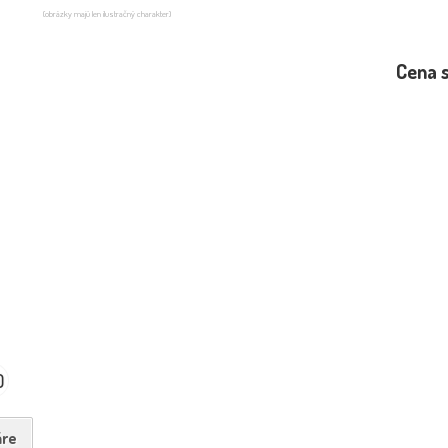
(obrázky majú len ilustračný charakter)
Cena 
0
re