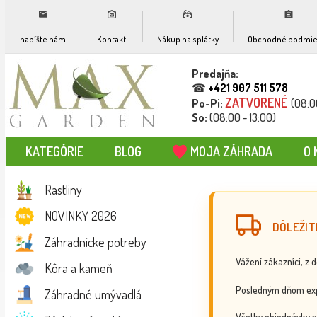
napíšte nám
Kontakt
Nákup na splátky
Obchodné podmie
Predajňa:
☎
+421 907 511 578
ZATVORENÉ
Po-Pi:
(08:0
So:
(08:00 - 13:00)
KATEGÓRIE
BLOG
MOJA ZÁHRADA
O 
Rastliny
NOVINKY 2026
DÔLEŽIT
Záhradnícke potreby
Vážení zákazníci, z 
Kôra a kameň
Posledným dňom exp
Záhradné umývadlá
Všetky objednávky p