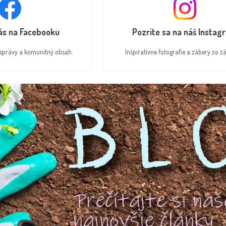
nás na Facebooku
Pozrite sa na náš Instag
é správy a komunitný obsah.
Inšpiratívne fotografie a zábery zo zá