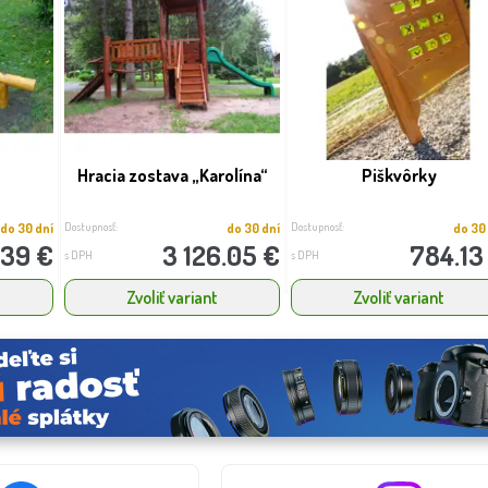
Hracia zostava „Karolína“
Piškvôrky
Dostupnosť:
Dostupnosť:
do 30 dní
do 30 dní
do 30
.39 €
3 126.05 €
784.13
s DPH
s DPH
Zvoliť variant
Zvoliť variant