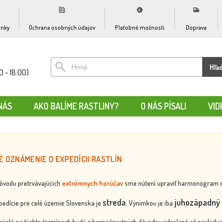
nky
Ochrana osobných údajov
Platobné možnosti
Doprava
Hľa
0 - 18:00)
NÁS
AKO BALÍME RASTLINY?
O NÁS PÍSALI
VID
É OZNÁMENIE O EXPEDÍCII RASTLÍN
dôvodu pretrvávajúcich
extrémnych horúčav
sme nútení upraviť harmonogram odos
streda
juhozápadný 
edície pre celé územie Slovenska je
. Výnimkou je iba
rijaté po týchto termínoch budú z bezpečnostných dôvodov odoslané až nasledujú