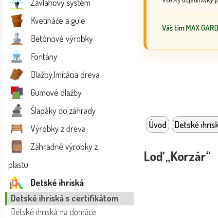
Závlahový systém
Kvetináče a gule
Váš tím MAX GAR
Betónové výrobky
Fontány
Dlažby,Imitácia dreva
Gumové dlažby
Šlapáky do záhrady
Úvod
Detské ihris
Výrobky z dreva
Záhradné výrobky z
Loď „Korzár“
plastu
Detské ihriská
Detské ihriská s certifikátom
Detské ihriská na domáce