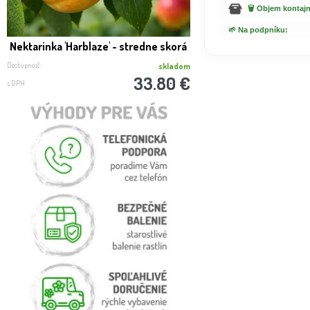
🗑️ Objem kontajn
🌱 Na podpníku:
Nektarinka 'Harblaze' - stredne skorá
Nektarinka 'Harko' - 
Dostupnosť:
Dostupnosť:
skladom
33.80 €
s DPH
s DPH