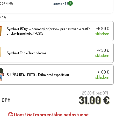
semenáč
PODPNÍKU:
?
plnky
+6.80 €
Symbivit 150gr. - pomocný prípravok pre pestovanie rastlín
(mykorhízne huby) 70315
skladom
+7.50 €
Symbivit Tric + Trichoderma
skladom
+1.00 €
SLUŽBA REAL FOTO - Fotka pred expedíciou
skladom
25.20 €
bez DPH
31.00 €
s DPH
🙁 Oops! žiaľ momentálne nedostupné