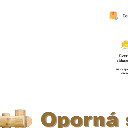
Ce
Ove
zákaz
Tisícky s
klien