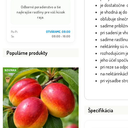
je dostatočne 
Odborné poradenstvo a tie
je vhodná aj do
najkrajšie rastliny pre váš kúsok
raja.
obľubuje slneč
sadíme približn
Po-Pi:
OTVÁRAME: 08:00
pri sadení je v
So:
08:00 - 16:00
sadíme rastlin
nektárinky sú n
Populárne produkty
rozhodujúcim je
jeho účel spočí
pri reze sa od
NOVINKA
NOVINKA
na nektárinkác
pri výsadbe st
Špecifikácia