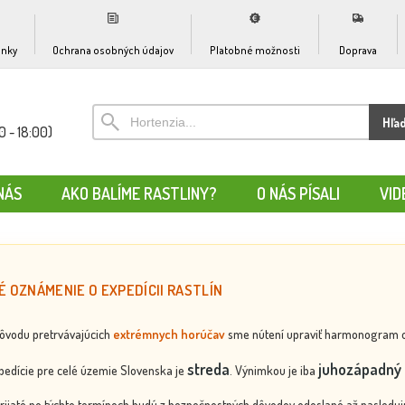
nky
Ochrana osobných údajov
Platobné možnosti
Doprava
Hľa
0 - 18:00)
NÁS
AKO BALÍME RASTLINY?
O NÁS PÍSALI
VID
É OZNÁMENIE O EXPEDÍCII RASTLÍN
dôvodu pretrvávajúcich
extrémnych horúčav
sme nútení upraviť harmonogram odos
streda
juhozápadný 
edície pre celé územie Slovenska je
. Výnimkou je iba
rijaté po týchto termínoch budú z bezpečnostných dôvodov odoslané až nasledujú