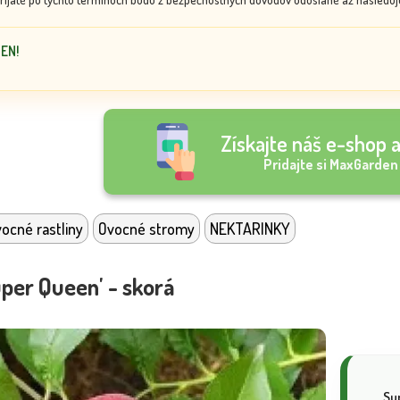
DEN!
Získajte náš e-shop a
Pridajte si MaxGarden
ocné rastliny
Ovocné stromy
NEKTARINKY
per Queen' - skorá
Su