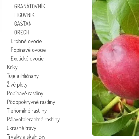
GRANÁTOVNÍK
FIGOVNÍK
GAŠTAN
ORECH
Drobné ovocie
Popínavé ovocie
Exotické ovocie
Kríky
Tuje a ihličnany
Živé ploty
Popínavé rastliny
Pôdopokryvné rastliny
Tieňomilné rastliny
Pálavotolerantné rastliny
Okrasné trávy
Trvalky a skalničky