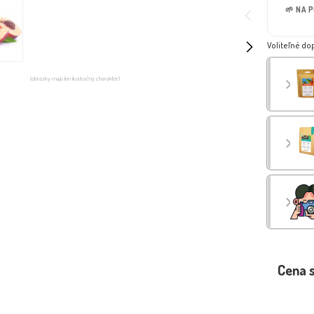
🌱 NA 
Voliteľné do
(obrázky majú len ilustračný charakter)
Cena 