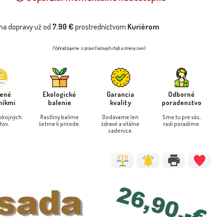
na dopravy už od
7.90 €
prostredníctvom
Kuriérom
(Vyhradzujeme si právo tlačových chýb a zmeny cien)
rené
Ekologické
Garancia
Odborné
níkmi
balenie
kvality
poradenstvo
pokojných
Rastliny balíme
Dodávame len
Sme tu pre vás,
tov.
šetrne k prírode.
zdravé a vitálne
radi poradíme.
sadenice.