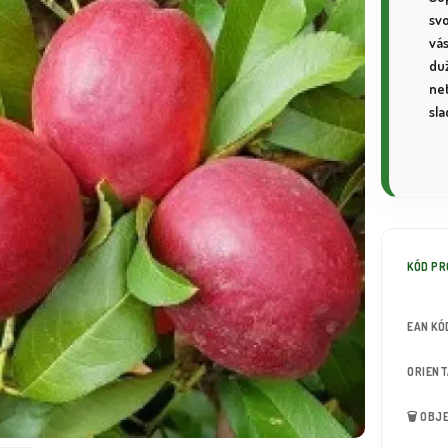
sv
vá
du
net
sla
KÓD P
EAN KÓ
ORIEN
🗑️ OB