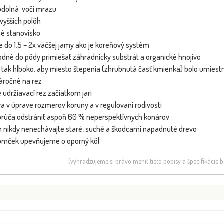
odolná voči mrazu
 vyšších polôh
né stanovisko
e do 1,5 – 2x väčšej jamy ako je koreňový systém
hodné do pôdy primiešať záhradnícky substrát a organické hnojivo
u tak hlboko, aby miesto štepenia (zhrubnutá časť kmienka) bolo umie
áročné na rez
 udržiavací rez začiatkom jari
va v úprave rozmerov koruny a v regulovaní rodivosti
porúča odstrániť aspoň 60 % neperspektívnych konárov
Nektarinka 'Super Queen' - stredne
SLUŽB
NOVINKA
BOMBA
h nikdy nenechávajte staré, suché a škodcami napadnuté drevo
skorá
romček upevňujeme o oporný kôl
VIP FOTKA
(vyhradzujeme si právo meniť tieto popisy a špecifikácie