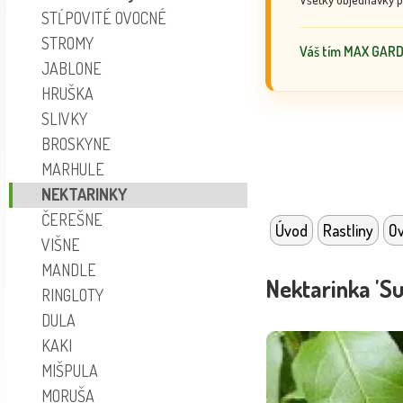
STĹPOVITÉ OVOCNÉ
STROMY
Váš tím MAX GAR
JABLONE
HRUŠKA
SLIVKY
BROSKYNE
MARHULE
NEKTARINKY
ČEREŠNE
Úvod
Rastliny
Ov
VIŠNE
MANDLE
Nektarinka 'Su
RINGLOTY
DULA
KAKI
MIŠPULA
MORUŠA