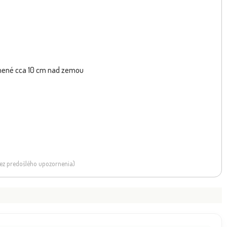
stnené cca 10 cm nad zemou
A REAL FOTO - Fotka pred
Nektarinka 'Flavortop' - stredne 
NOVINKA
expedíciou
 bez predošlého upozornenia)