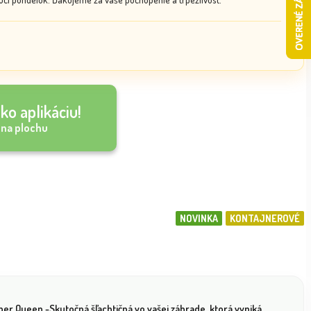
ko aplikáciu!
 na plochu
NOVINKA
KONTAJNEROVÉ
per Queen -Skutočná šľachtičná vo vašej záhrade, ktorá vyniká