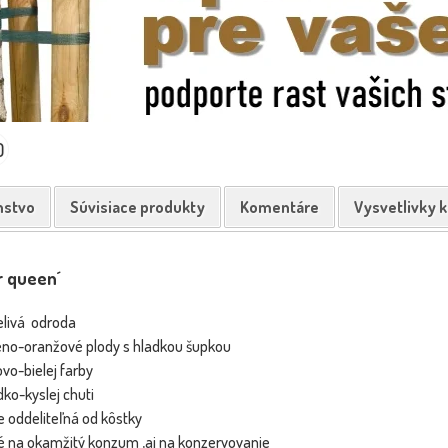
0
nstvo
Súvisiace produkty
Komentáre
Vysvetlivky 
r queen´
livá odroda
eno-oranžové plody s hladkou šupkou
vo-bielej farby
dko-kyslej chuti
ie oddeliteľná od kôstky
é na okamžitý konzum ,aj na konzervovanie