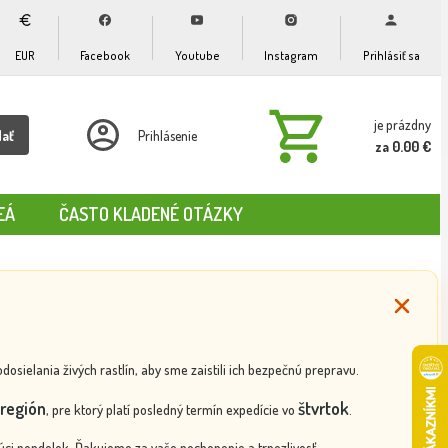
EUR
Facebook
Youtube
Instagram
Prihlásiť sa
je prázdny
dať
Prihlásenie
za 0.00 €
EÁ
ČASTO KLADENÉ OTÁZKY
ielania živých rastlín, aby sme zaistili ich bezpečnú prepravu.
región
štvrtok
, pre ktorý platí posledný termín expedície vo
.
ci pondelok. Ďakujeme za vaše pochopenie a trpezlivosť.