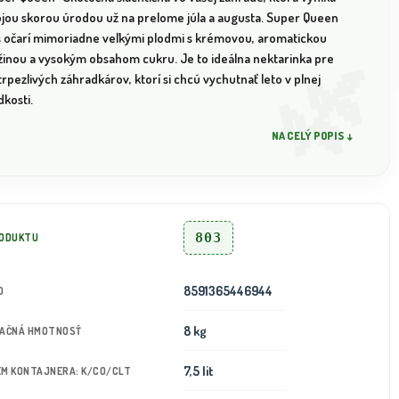
ojou skorou úrodou už na prelome júla a augusta. Super Queen
s očarí mimoriadne veľkými plodmi s krémovou, aromatickou
žinou a vysokým obsahom cukru. Je to ideálna nektarinka pre
rpezlivých záhradkárov, ktorí si chcú vychutnať leto v plnej
dkosti.
NA CELÝ POPIS ↓
803
RODUKTU
8591365446944
D
8 kg
TAČNÁ HMOTNOSŤ
7,5 lit
JEM KONTAJNERA: K/CO/CLT