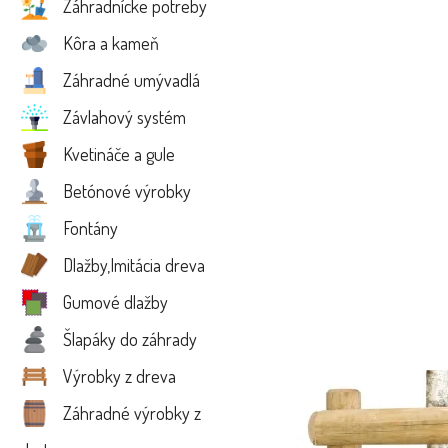
Záhradnícke potreby
Kôra a kameň
Záhradné umývadlá
Závlahový systém
Kvetináče a gule
Betónové výrobky
Fontány
Dlažby,Imitácia dreva
Gumové dlažby
Šlapáky do záhrady
Výrobky z dreva
Záhradné výrobky z