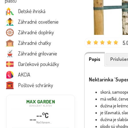
plastu
Detské ihriská
Záhradné osvetlenie
Záhradné doplnky
5.
Záhradné chatky
Záhradné grilovanie
Popis
Prísluše
Darčekové poukážky
AKCIA
Nektarinka ´Supe
Poštové schránky
skorá, samoope
má veľké, červ
MAX GARDEN
dužina je krémo
DUNAJSKÝ KLÁTOV
je šťavnatá, sla
--°C
--
dužina je slabš
Načítavam...
plody sú vhodn