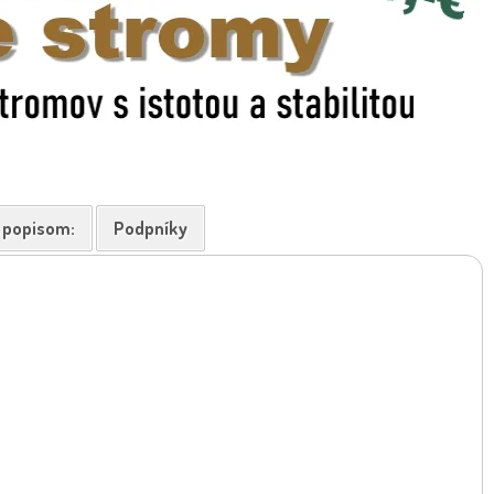
k popisom:
Podpníky