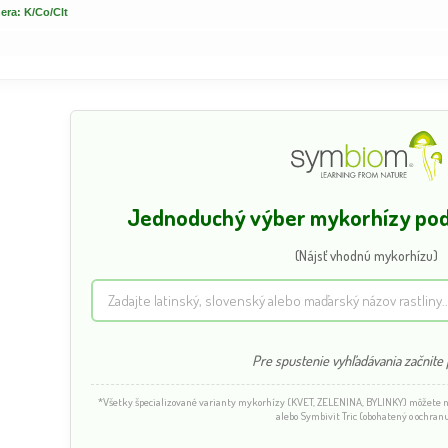
era: K/Co/Clt
stredne skorá
Dostupnosť:
Dostupnosť:
skladom
skladom
33.80 €
33.80 €
s DPH
s DPH
Jednoduchý výber mykorhízy podľ
(Nájsť vhodnú mykorhízu)
Pre spustenie vyhľadávania začnite p
*Všetky špecializované varianty mykorhízy (KVET, ZELENINA, BYLINKY) môžete
alebo Symbivit Tric (obohatený o ochranu