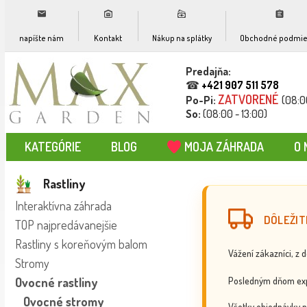
napíšte nám
Kontakt
Nákup na splátky
Obchodné podmie
Predajňa:
☎
+421 907 511 578
ZATVORENÉ
Po-Pi:
(08:0
So:
(08:00 - 13:00)
KATEGÓRIE
BLOG
MOJA ZÁHRADA
O 
Rastliny
Interaktívna záhrada
DÔLEŽIT
TOP najpredávanejšie
Rastliny s koreňovým balom
Vážení zákazníci, z 
Stromy
Posledným dňom exp
Ovocné rastliny
Ovocné stromy
Všetky objednávky p