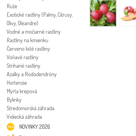
Ruže
Exotické rastliny (Palmy, Citrusy,
Olivy, Oleandre)
Vodné a močiarné rastliny
Rastliny na kmienku
Červeno listé rastliny
Voňavé rastliny
Strihané rastliny
Azalky a Rododendróny
Hortenzie
Myrta krepová
Bylinky
Stredomorská záhrada
Vidiecká záhrada
NOVINKY 2026