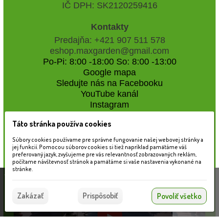
IČ DPH: SK2120259416
Kontakty
Predajňa: +421 907 511 578
eshop.maxgarden@gmail.com
Po-Pi: 8:00 -18:00 So: 8:00 -13:00
Google mapa
Sledujte nás na Facebooku
YouTube kanál
Instagram
Táto stránka používa cookies
Naše záhradné centrum
Súbory cookies používame pre správne fungovanie našej webovej stránky a
jej funkcií. Pomocou súborov cookies si tiež napríklad pamätáme váš
preferovaný jazyk, zvyšujeme pre vás relevantnosť zobrazovaných reklám,
počítame návštevnosť stránok a pamätáme si vaše nastavenia vykonané na
stránke.
Táto stránka používa súbory cookies, ktoré nám
pomáhajú poskytovať služby. Používaním našich
Súhlasím
Zakázať
Prispôsobiť
Povoliť všetko
služieb vyjadrujete súhlas s používaním súborov
cookies.
Viac informácií nájdete tu.