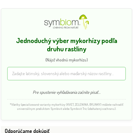
Jednoduchý výber mykorhízy podľa
druhu rastliny
(Nájsť vhodnú mykorhízu)
Pre spustenie vyhľadávania začnite písať...
*Všetky špecializované varianty mykorhízy (KVET, ZELENINA, BYLINKY) môžete nahradiť
univerzálnym produktom Symbivit alebo Symbivit Tric (obohatený o ochranu).
Odporúčame dokúpiť