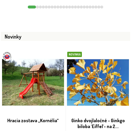
Novinky
NOVINKA
Hracia zostava „Kornélia“
Ginko dvojlaločné - Ginkgo
biloba ´Eiffel´- na 2...