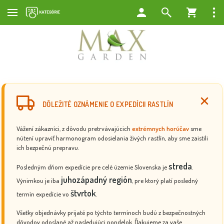
DÔLEŽITÉ OZNÁMENIE O EXPEDÍCII RASTLÍN
Vážení zákazníci, z dôvodu pretrvávajúcich
extrémnych horúčav
sme
nútení upraviť harmonogram odosielania živých rastlín, aby sme zaistili
ich bezpečnú prepravu.
streda
Posledným dňom expedície pre celé územie Slovenska je
.
juhozápadný región
Výnimkou je iba
, pre ktorý platí posledný
štvrtok
termín expedície vo
.
Všetky objednávky prijaté po týchto termínoch budú z bezpečnostných
dôvodov odoslané až nasledujúci pondelok. Ďakujeme za vaše