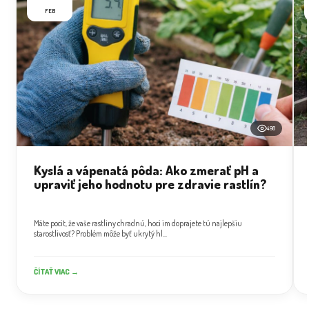
FEB
498
Kyslá a vápenatá pôda: Ako zmerať pH a
upraviť jeho hodnotu pre zdravie rastlín?
Máte pocit, že vaše rastliny chradnú, hoci im doprajete tú najlepšiu
starostlivosť? Problém môže byť ukrytý hl...
ČÍTAŤ VIAC →