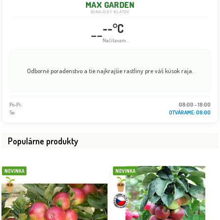
MAX GARDEN
DUNAJSKÝ KLÁTOV
--°C
--
Načítavam...
Odborné poradenstvo a tie najkrajšie rastliny pre váš kúsok raja.
Po-Pi:
08:00 - 18:00
So:
OTVÁRAME: 08:00
Populárne produkty
NOVINKA
NOVINKA