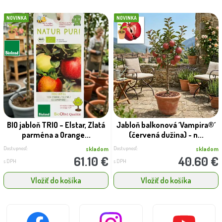
NOVINKA
NOVINKA
BIO jabloň TRIO – Elstar, Zlatá
Jabloň balkonová ´Vampira®´
parména a Orange...
(červená dužina) - n...
Dostupnosť:
Dostupnosť:
skladom
skladom
61.10 €
40.60 €
s DPH
s DPH
Vložiť do košíka
Vložiť do košíka