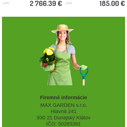
2 766.39 €
185.00 €
s DPH
s DPH
Firemné informácie
MAX GARDEN s.r.o.
Hlavná 241
930 21 Dunajský Klátov
IČO: 50283391