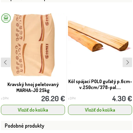
Kôl spájací POLO guľatý p.6cm-
Kravský hnoj peletovaný
v.250cm/378-pal....
MARHA-JÓ 25kg
26.20 €
4.30 €
s DPH
s DPH
Vložiť do košíka
Vložiť do košíka
Podobné produkty