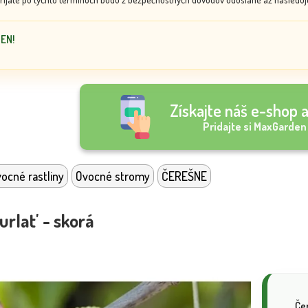
DEN!
Získajte náš e-shop a
Pridajte si MaxGarden
ocné rastliny
Ovocné stromy
ČEREŠNE
urlat' - skorá
Čer