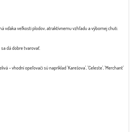
á vďaka veľkosti plodov, atraktívnemu vzhľadu a výbornej chuti.
a sa dá dobre tvarovať.
livá – vhodní opeľovači sú napríklad 'Karešova', 'Celeste', 'Merchant'
A REAL FOTO - Fotka pred
Čerešňa ´Aranka´ - skorá
NOVINKA
expedíciou