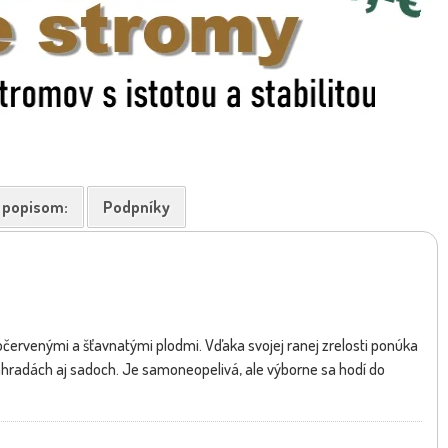
k popisom:
Podpníky
očervenými a šťavnatými plodmi. Vďaka svojej ranej zrelosti ponúka
áhradách aj sadoch. Je samoneopelivá, ale výborne sa hodí do