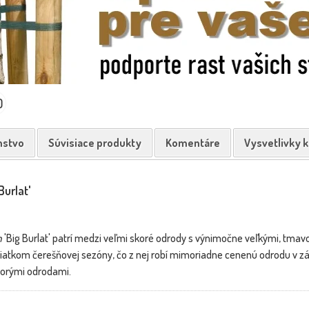
0
nstvo
Súvisiace produkty
Komentáre
Vysvetlivky 
Burlat'
m
'Big Burlat' patrí medzi veľmi skoré odrody s výnimočne veľkými, tmav
iatkom čerešňovej sezóny, čo z nej robí mimoriadne cenenú odrodu v z
korými odrodami.