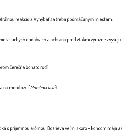
 neutrálnou reakciou. Vyhýbať sa treba podmáčaným miestam.
Dostupnosť:
skladom
sk
anie v suchých obdobiach a ochrana pred vtákmi výrazne zvyšujú
1.00 €
31.1
s DPH
torom čerešňa bohato rodí.
á na moniliózu (
Monilinia laxa
).
ladká s príjemnou arómou. Dozrieva veľmi skoro – koncom mája až