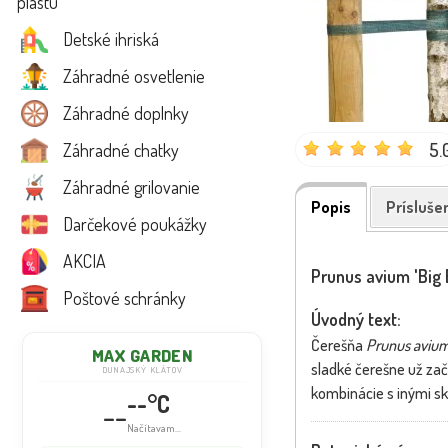
plastu
Detské ihriská
Záhradné osvetlenie
Záhradné doplnky
5.
Záhradné chatky
Záhradné grilovanie
Popis
Prísluše
Darčekové poukážky
AKCIA
Prunus avium 'Big 
Poštové schránky
Úvodný text:
Čerešňa
Prunus aviu
MAX GARDEN
sladké čerešne už zač
DUNAJSKÝ KLÁTOV
kombinácie s inými s
--°C
--
Načítavam...