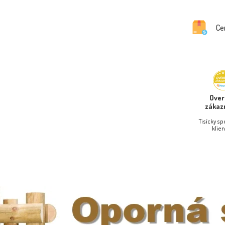
Ce
Ove
zákaz
Tisícky s
klien