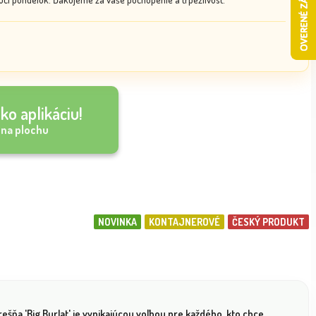
ko aplikáciu!
 na plochu
NOVINKA
KONTAJNEROVÉ
ČESKÝ PRODUKT
ešňa 'Big Burlat' je vynikajúcou voľbou pre každého, kto chce