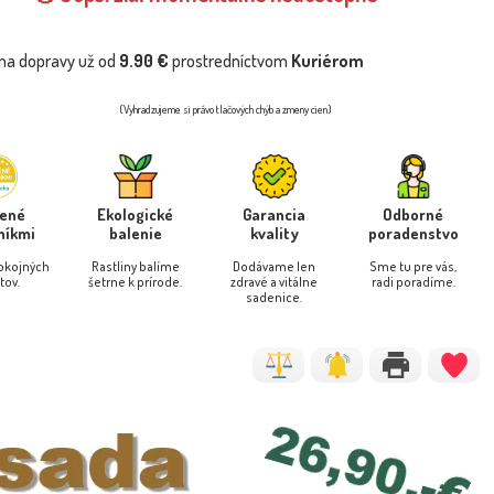
na dopravy už od
9.90 €
prostredníctvom
Kuriérom
(Vyhradzujeme si právo tlačových chýb a zmeny cien)
rené
Ekologické
Garancia
Odborné
níkmi
balenie
kvality
poradenstvo
pokojných
Rastliny balíme
Dodávame len
Sme tu pre vás,
tov.
šetrne k prírode.
zdravé a vitálne
radi poradíme.
sadenice.