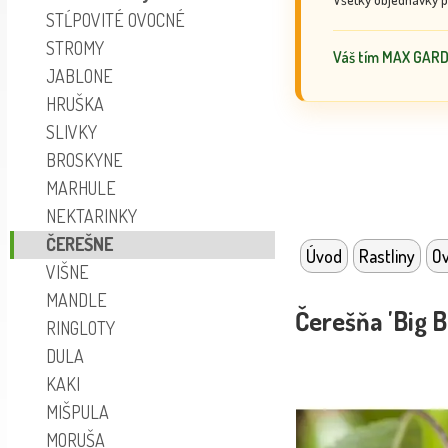
STĹPOVITÉ OVOCNÉ
STROMY
Váš tím MAX GAR
JABLONE
HRUŠKA
SLIVKY
BROSKYNE
MARHULE
NEKTARINKY
ČEREŠNE
Úvod
Rastliny
Ov
VIŠNE
MANDLE
Čerešňa 'Big B
RINGLOTY
DULA
KAKI
MIŠPULA
MORUŠA