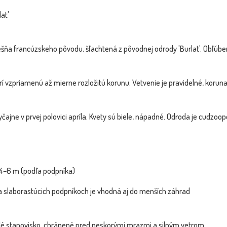
lat'
šňa francúzskeho pôvodu, šľachtená z pôvodnej odrody 'Burlat'. Obľúben
orí vzpriamenú až mierne rozložitú korunu. Vetvenie je pravidelné, korun
yčajne v prvej polovici apríla. Kvety sú biele, nápadné. Odroda je cudzoope
Čerešňa SAMOOPELIVÁ ´New Star´ -
SLUŽB
NOVINKA
BOMBA
neskorá - na 10...
VIP FOTKA
 4–6 m (podľa podpníka)
a slaborastúcich podpníkoch je vhodná aj do menších záhrad
plé stanovisko, chránené pred neskorými mrazmi a silným vetrom.