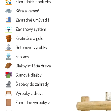
Záhradnícke potreby
Kôra a kameň
Záhradné umývadlá
Závlahový systém
Kvetináče a gule
Betónové výrobky
Fontány
Dlažby,Imitácia dreva
Gumové dlažby
Šlapáky do záhrady
Výrobky z dreva
Záhradné výrobky z