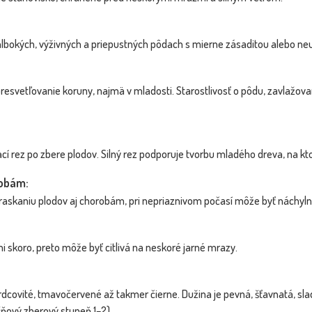
 v hlbokých, výživných a priepustných pôdach s mierne zásaditou alebo
MOOPELIVÁ -
00/...
Dostupnosť:
Dostupnosť:
skladom
skladom
resvetľovanie koruny, najmä v mladosti. Starostlivosť o pôdu, zavlažov
42.40 €
42.40 €
s DPH
s DPH
cí rez po zbere plodov. Silný rez podporuje tvorbu mladého dreva, na k
robám:
raskaniu plodov aj chorobám, pri nepriaznivom počasí môže byť náchyln
i skoro, preto môže byť citlivá na neskoré jarné mrazy.
srdcovité, tmavočervené až takmer čierne. Dužina je pevná, šťavnatá, s
ňový zberový stupeň 1–2).