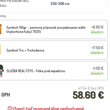
OZMER PRI DODANÍ (BEZ
250-300 cm
ÁČA):
plnky
+6.80 €
Symbivit 150gr. - pomocný prípravok pre pestovanie rastlín
(mykorhízne huby) 70315
skladom
+7.50 €
Symbivit Tric + Trichoderma
skladom
+1.00 €
SLUŽBA REAL FOTO - Fotka pred expedíciou
skladom
47.64 €
bez DPH
58.60 €
s DPH
🙁 Oops! žiaľ momentálne nedostupné