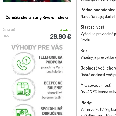
Pôdne podmienky:
Najlepšie sa jej darí
Čerešňa skorá 'Early Rivers' - skorá
Čerešňa 'LAPINS' SA
neskorá - na 1
Starostlivosť:
Dostupnosť:
Dostupnosť:
skladom
Vyžaduje pravidelné p
29.90 €
s DPH
s DPH
úrodu.
Rez:
Vhodný je presvetľova
Odolnosť voči cho
Dobrá odolnosť voči p
Mrazuvzdornosť:
Do –25 °C. Kvitne veľm
Plody:
Veľmi veľké (7–9 g), 
začiatkom júna (čereš