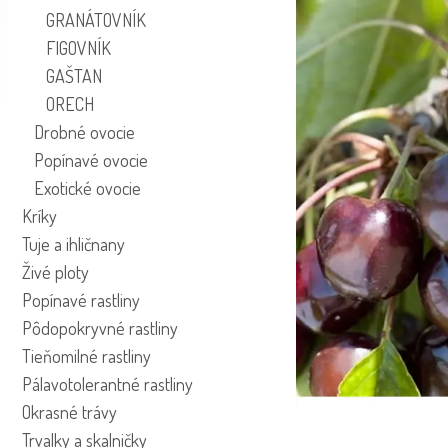
GRANÁTOVNÍK
FIGOVNÍK
GAŠTAN
ORECH
Drobné ovocie
Popínavé ovocie
Exotické ovocie
Kríky
Tuje a ihličnany
Živé ploty
Popínavé rastliny
Pôdopokryvné rastliny
Tieňomilné rastliny
Pálavotolerantné rastliny
Okrasné trávy
Trvalky a skalničky