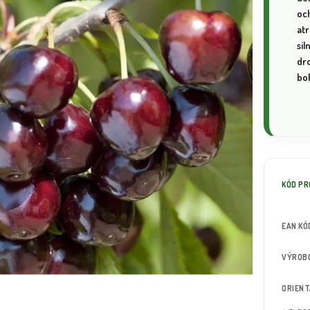
oc
at
sil
dr
bo
KÓD P
EAN KÓ
VÝROB
ORIEN