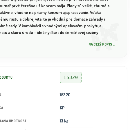
hutnať prvé čerešne už koncom mája. Plody sú veľké, chutné a
raktívne, vhodné na priamy konzum aj spracovanie. Vďaka
nému rastu a dobrej vitalite je vhodná pre domáce záhrady i
obné sady. V kombinácii s vhodnými opeľovačmi poskytuje
hatú a skorú úrodu – ideálny štart do čerešňovej sezóny.
NA CELÝ POPIS ↓
15320
RODUKTU
15320
D
KP
CA
13 kg
TAČNÁ HMOTNOSŤ