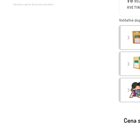
⬆️🌸 R
(obrázky majú len ilustračný charakter)
KVETIN
Voliteľné do
Cena 