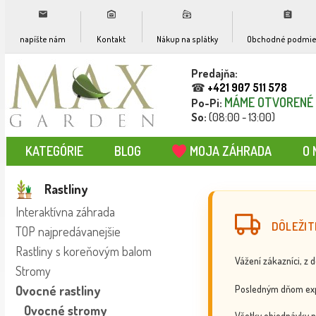
napíšte nám
Kontakt
Nákup na splátky
Obchodné podmie
Predajňa:
☎
+421 907 511 578
MÁME OTVORENÉ
Po-Pi:
So:
(08:00 - 13:00)
KATEGÓRIE
BLOG
MOJA ZÁHRADA
O 
Rastliny
Interaktívna záhrada
DÔLEŽIT
TOP najpredávanejšie
Rastliny s koreňovým balom
Vážení zákazníci, z 
Stromy
Posledným dňom exp
Ovocné rastliny
Ovocné stromy
Všetky objednávky p