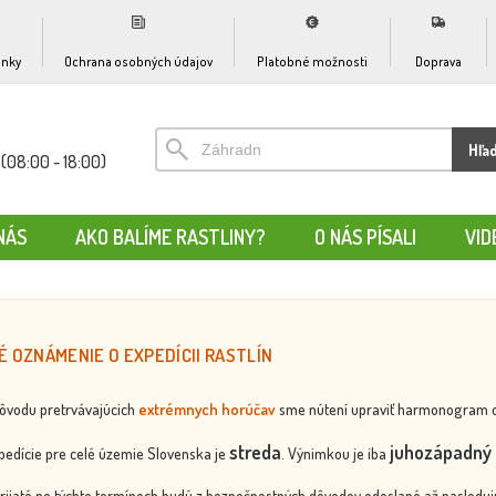
nky
Ochrana osobných údajov
Platobné možnosti
Doprava
Hľa
(08:00 - 18:00)
NÁS
AKO BALÍME RASTLINY?
O NÁS PÍSALI
VID
É OZNÁMENIE O EXPEDÍCII RASTLÍN
dôvodu pretrvávajúcich
extrémnych horúčav
sme nútení upraviť harmonogram odos
streda
juhozápadný 
edície pre celé územie Slovenska je
. Výnimkou je iba
rijaté po týchto termínoch budú z bezpečnostných dôvodov odoslané až nasledujú