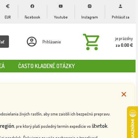
EUR
Facebook
Youtube
Instagram
Prihlásiť sa
je prázdny
dať
Prihlásenie
za 0.00 €
EÁ
ČASTO KLADENÉ OTÁZKY
ielania živých rastlín, aby sme zaistili ich bezpečnú prepravu.
región
štvrtok
, pre ktorý platí posledný termín expedície vo
.
ci pondelok. Ďakujeme za vaše pochopenie a trpezlivosť.