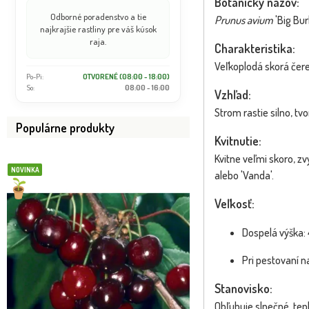
Botanický názov:
Odborné poradenstvo a tie
Prunus avium
'Big Bur
najkrajšie rastliny pre váš kúsok
raja.
Charakteristika:
Veľkoplodá skorá čere
Po-Pi:
OTVORENÉ (08:00 - 18:00)
So:
08:00 - 16:00
Vzhľad:
Strom rastie silno, tv
Populárne produkty
Kvitnutie:
Kvitne veľmi skoro, zv
NOVINKA
NOVINKA
alebo 'Vanda'.
Veľkosť:
Dospelá výška:
Pri pestovaní n
Stanovisko:
Obľubuje slnečné, te