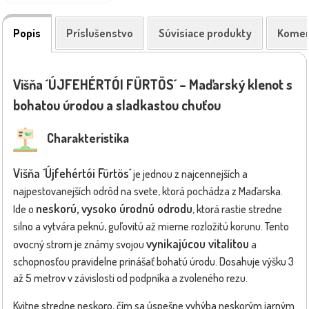
Popis
Príslušenstvo
Súvisiace produkty
Komen
Višňa ´ÚJFEHÉRTÓI FÜRTÖS´ – Maďarský klenot s
bohatou úrodou a sladkastou chuťou
Charakteristika
Višňa ´Újfehértói Fürtös´
je jednou z najcennejších a
najpestovanejších odrôd na svete, ktorá pochádza z Maďarska.
neskorú, vysoko úrodnú odrodu
Ide o
, ktorá rastie stredne
silno a vytvára peknú, guľovitú až mierne rozložitú korunu. Tento
vynikajúcou vitalitou
ovocný strom je známy svojou
a
schopnosťou pravidelne prinášať bohatú úrodu. Dosahuje výšku 3
až 5 metrov v závislosti od podpníka a zvoleného rezu.
Kvitne stredne neskoro, čím sa úspešne vyhýba neskorým jarným