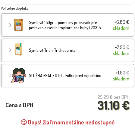
Voliteľné doplnky
+6.80 €
Symbivit 150gr. - pomocný prípravok pre
pestovanie rastlín (mykorhízne huby) 70315
skladom
+7.50 €
Symbivit Tric + Trichoderma
skladom
+1.00 €
SLUŽBA REAL FOTO - Fotka pred expedíciou
skladom
25.29 €
bez DPH
31.10 €
Cena s DPH
🙁 Oops! žiaľ momentálne nedostupné