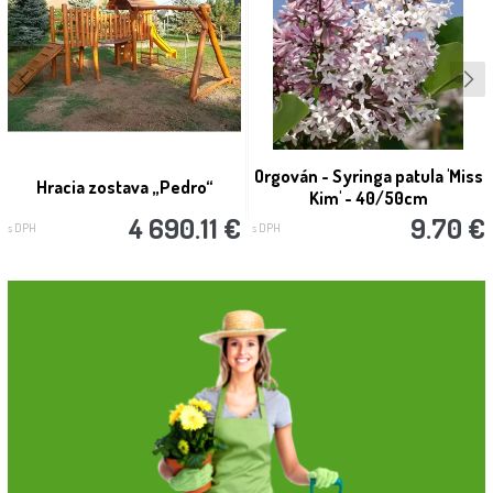
Orgován - Syringa patula 'Miss
Hracia zostava „Pedro“
Kim' - 40/50cm
4 690.11 €
9.70 €
s DPH
s DPH