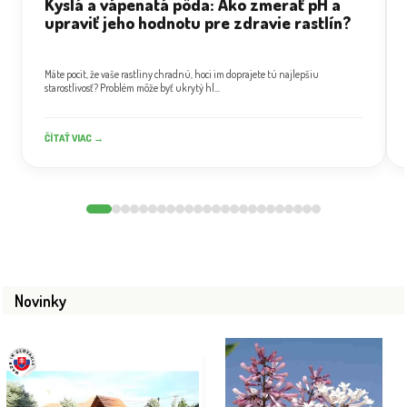
Kyslá a vápenatá pôda: Ako zmerať pH a
upraviť jeho hodnotu pre zdravie rastlín?
Máte pocit, že vaše rastliny chradnú, hoci im doprajete tú najlepšiu
starostlivosť? Problém môže byť ukrytý hl...
ČÍTAŤ VIAC →
Novinky