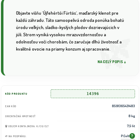
Objavte višňu ´Újfehértói Fürtös´, maďarský klenot pre
každú záhradu. Táto samoopelivá odroda ponúka bohatú
úrodu veľkých, sladko-kyslých plodov dozrievajúcich v
júli. Strom vyniká vysokou mrazuvzdornosťou a
odolnosťou voči chorobám, čo zaručuje dlhú životnosť a
kvalitné ovocie na priamy konzum aj spracovanie.
NA CELÝ POPIS ↓
14396
KÓD PRODUKTU
8591365431483
EAN KÓD
8 kg
ORIENTAČNÁ HMOTNOSŤ
7,5 lit
🗑️ OBJEM KONTAJNERA: K/CO/CLT
P.Colt
?
🌱 NA PODPNÍKU: