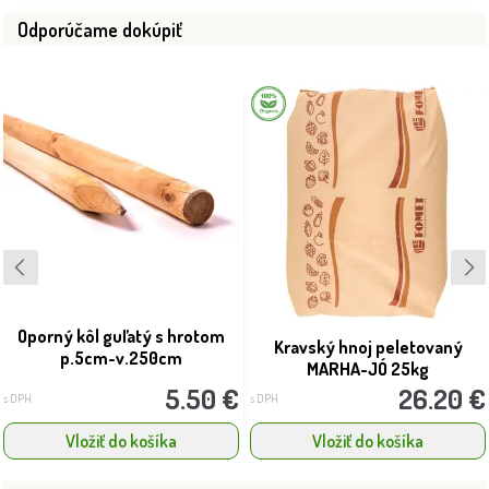
Odporúčame dokúpiť
Oporný kôl guľatý s hrotom
Kravský hnoj peletovaný
p.5cm-v.250cm
MARHA-JÓ 25kg
5.50 €
26.20 €
s DPH
s DPH
Vložiť do košíka
Vložiť do košíka