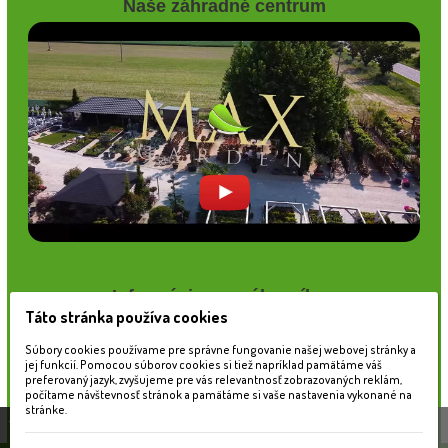
Naše záhradné centrum
Informácie pre zákazníkov
Táto stránka používa cookies
Blog
Obchodné podmienky
Súbory cookies používame pre správne fungovanie našej webovej stránky a
jej funkcií. Pomocou súborov cookies si tiež napríklad pamätáme váš
Ochrana osobných údajov
preferovaný jazyk, zvyšujeme pre vás relevantnosť zobrazovaných reklám,
Platobné možnosti
počítame návštevnosť stránok a pamätáme si vaše nastavenia vykonané na
Cenník dopravy
stránke.
Táto stránka používa súbory cookies, ktoré nám
pomáhajú poskytovať služby. Používaním našich