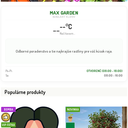
MAX GARDEN
DUNAJSKÝ KLÁTOV
--°C
--
Info dočasne nedostupné
Odborné poradenstvo a tie najkrajšie rastliny pre váš kúsok raja.
Po-Pi:
OTVORENÉ (08:00 - 18:00)
So:
08:00 - 16:00
Populárne produkty
BOMBA
NOVINKA
VIP FOTKA