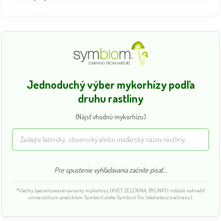
Jednoduchý výber mykorhízy podľa
druhu rastliny
(Nájsť vhodnú mykorhízu)
Pre spustenie vyhľadávania začnite písať...
*Všetky špecializované varianty mykorhízy (KVET, ZELENINA, BYLINKY) môžete nahradiť
univerzálnym produktom Symbivit alebo Symbivit Tric (obohatený o ochranu).