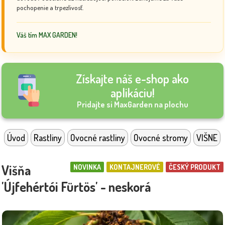
pochopenie a trpezlivosť.
Váš tím MAX GARDEN!
Získajte náš e-shop ako
aplikáciu!
Pridajte si MaxGarden na plochu
Úvod
Rastliny
Ovocné rastliny
Ovocné stromy
VIŠNE
Višňa
NOVINKA
KONTAJNEROVÉ
ČESKÝ PRODUKT
'Újfehértói Fürtös' - neskorá