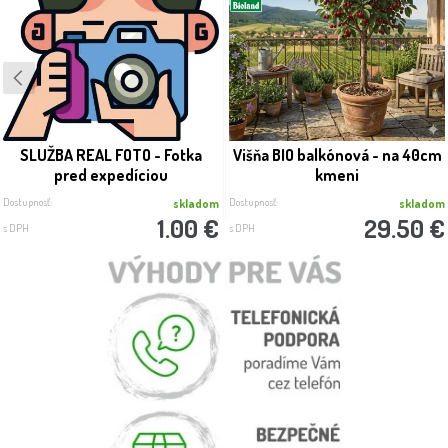
SLUŽBA REAL FOTO - Fotka
Višňa BIO balkónová - na 40cm
pred expedíciou
kmeni
Dostupnosť:
Dostupnosť:
skladom
skladom
1.00 €
29.50 €
s DPH
s DPH