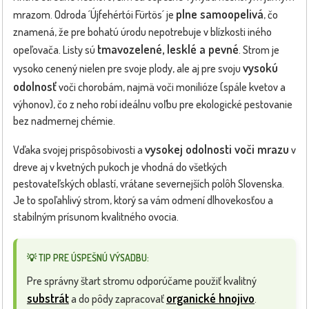
plne samoopelivá
mrazom. Odroda ´Újfehértói Fürtös´ je
, čo
znamená, že pre bohatú úrodu nepotrebuje v blízkosti iného
tmavozelené, lesklé a pevné
opeľovača. Listy sú
. Strom je
vysokú
vysoko cenený nielen pre svoje plody, ale aj pre svoju
odolnosť
voči chorobám, najmä voči monilióze (spále kvetov a
výhonov), čo z neho robí ideálnu voľbu pre ekologické pestovanie
bez nadmernej chémie.
vysokej odolnosti voči mrazu
Vďaka svojej prispôsobivosti a
v
dreve aj v kvetných pukoch je vhodná do všetkých
pestovateľských oblastí, vrátane severnejších polôh Slovenska.
Je to spoľahlivý strom, ktorý sa vám odmení dlhovekosťou a
stabilným prísunom kvalitného ovocia.
💡 TIP PRE ÚSPEŠNÚ VÝSADBU:
Pre správny štart stromu odporúčame použiť kvalitný
substrát
organické hnojivo
a do pôdy zapracovať
.