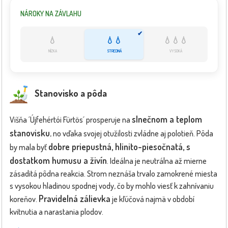
NÁROKY NA ZÁVLAHU
✔
💧
💧💧
💧💧💧
NÍZKA
STREDNÁ
VYSOKÁ
Stanovisko a pôda
slnečnom a teplom
Višňa ´Újfehértói Fürtös´ prosperuje na
stanovisku
, no vďaka svojej otužilosti zvládne aj polotieň. Pôda
dobre priepustná, hlinito-piesočnatá, s
by mala byť
dostatkom humusu a živín
. Ideálna je neutrálna až mierne
zásaditá pôdna reakcia. Strom neznáša trvalo zamokrené miesta
s vysokou hladinou spodnej vody, čo by mohlo viesť k zahnívaniu
Pravidelná zálievka
koreňov.
je kľúčová najmä v období
kvitnutia a narastania plodov.