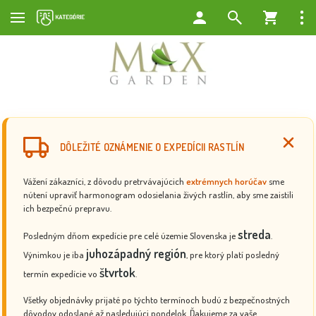
DÔLEŽITÉ OZNÁMENIE O EXPEDÍCII RASTLÍN
Vážení zákazníci, z dôvodu pretrvávajúcich
extrémnych horúčav
sme
nútení upraviť harmonogram odosielania živých rastlín, aby sme zaistili
ich bezpečnú prepravu.
streda
Posledným dňom expedície pre celé územie Slovenska je
.
juhozápadný región
Výnimkou je iba
, pre ktorý platí posledný
štvrtok
termín expedície vo
.
Všetky objednávky prijaté po týchto termínoch budú z bezpečnostných
dôvodov odoslané až nasledujúci pondelok. Ďakujeme za vaše