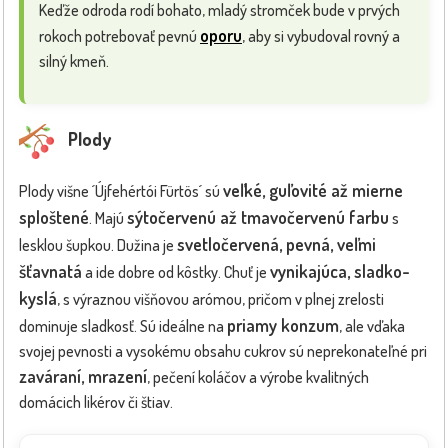
Keďže odroda rodí bohato, mladý stromček bude v prvých
oporu
rokoch potrebovať pevnú
, aby si vybudoval rovný a
silný kmeň.
Plody
veľké, guľovité až mierne
Plody višne ´Újfehértói Fürtös´ sú
sploštené
sýtočervenú až tmavočervenú farbu
. Majú
s
svetločervená, pevná, veľmi
lesklou šupkou. Dužina je
šťavnatá
vynikajúca, sladko-
a ide dobre od kôstky. Chuť je
kyslá
, s výraznou višňovou arómou, pričom v plnej zrelosti
priamy konzum
dominuje sladkosť. Sú ideálne na
, ale vďaka
svojej pevnosti a vysokému obsahu cukrov sú neprekonateľné pri
zaváraní, mrazení
, pečení koláčov a výrobe kvalitných
domácich likérov či štiav.