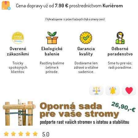
Cena dopravy už od
7.90 €
prostredníctvom
Kuriérom
(Vyhradzujeme si právo tlačových chýb a zmeny cien)
Overené
Ekologické
Garancia
Odborné
zákazníkmi
balenie
kvality
poradenstvo
Tisícky
Rastliny balíme
Dodávame len
Sme tu pre vás,
spokojných
šetrne k
zdravé a vitálne
radi poradíme.
klientov.
prírode.
sadenice.
5.0