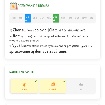
DOZRIEVANIE A ÚDRŽBA
JÚL
MAR
JAN
FEB
APR
MÁJ
JÚN
AUG
SEP
OKT
NOV
DEC
✂️
🍒
Zber:
polovici júla
🍒
Dozrieva v
(6. až 7. čerešňový týždeň).
Rez:
✂️
Výchovný rez robíme v predjarí (marec), udržiavací rez je
vhodný po zbere plodov.
Využitie:
priemyselné
✨
Všestranná višňa, vysoko cenená pre
spracovanie aj domáce zaváranie
.
NÁROKY NA SVETLO
✔
✔
☀️
⛅
☁️
SLNKO
POLOTIEŇ
TIEŇ