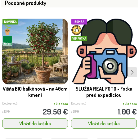
Podobné produkty
NOVINKA
BOMBA
VIP FOTKA
Višňa BIO balkónová - na 40cm
SLUŽBA REAL FOTO - Fotka
kmeni
pred expedíciou
Dostupnosť:
Dostupnosť:
skladom
skladom
29.50 €
1.00 €
s DPH
s DPH
Vložiť do košíka
Vložiť do košíka