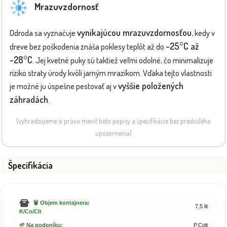
Mrazuvzdornosť
vynikajúcou mrazuvzdornosťou
Odroda sa vyznačuje
, kedy v
-25°C až
dreve bez poškodenia znáša poklesy teplôt až do
-28°C
. Jej kvetné puky sú taktiež veľmi odolné, čo minimalizuje
riziko straty úrody kvôli jarným mrazíkom. Vďaka tejto vlastnosti
vyššie položených
je možné ju úspešne pestovať aj v
záhradách
.
(vyhradzujeme si právo meniť tieto popisy a špecifikácie bez predošlého
upozornenia)
Špecifikácia
🗑️ Objem kontajnera:
7,5 lit
K/Co/Clt
🌱 Na podpníku:
P.Colt