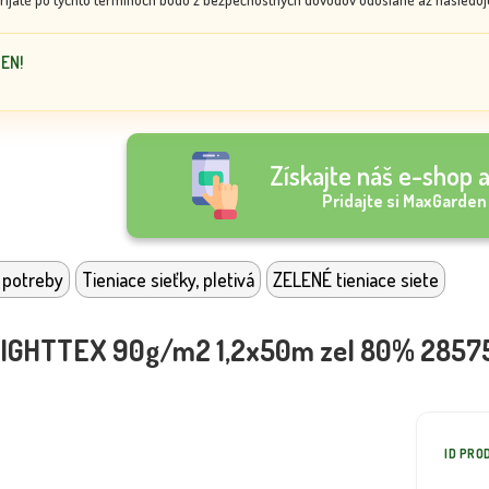
DEN!
Získajte náš e-shop a
Pridajte si MaxGarden
 potreby
Tieniace sieťky, pletivá
ZELENÉ tieniace siete
ť LIGHTTEX 90g/m2 1,2x50m zel 80% 2857
ID PRO