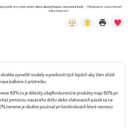
aný produkt nie je možné uplatniť:
zľava, zľavový kupón, vernostné body
(Vyhradzujeme si právo tlačových
chýb a zmeny cien)
kratke vysvetliť rozdiely a prednosti tých lepších aby Vám slúžili
rase,balkóne či prístrešku.
enie 80% čo je dôležitý údaj!Konkurenčné produkty majú 80% pri
ntáž pomocou viazacieho drôtu alebo sťahovacích pások sa na
0% tienenie je ideálne použivať pri konštrukciách ktoré neznesú