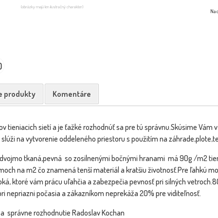
(obrázky majú len ilustračný charakter)
Na d
0
e produkty
Komentáre
ov tieniacich sietí a je ťažké rozhodnúť sa pre tú správnu.Skúsime Vám v s
ť slúži na vytvorenie oddeleného priestoru s použitím na záhrade,plote,te
e dvojmo tkaná,pevná so zosilnenými bočnými hranami má 90g /m2 tien
ch na m2 čo znamená tenší materiál a kratšiu životnosť.Pre ľahkú mo
ká, ktoré vám prácu uľahčia a zabezpečia pevnosť pri silných vetroch.8
ri nepriazni počasia a zákazníkom neprekáža 20% pre viditeľnosť.
 a správne rozhodnutie Radoslav Kochan