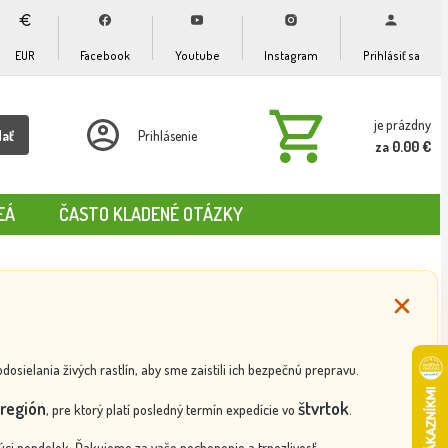
EUR
Facebook
Youtube
Instagram
Prihlásiť sa
je prázdny
dať
Prihlásenie
za 0.00 €
EÁ
ČASTO KLADENÉ OTÁZKY
ielania živých rastlín, aby sme zaistili ich bezpečnú prepravu.
región
štvrtok
, pre ktorý platí posledný termín expedície vo
.
ci pondelok. Ďakujeme za vaše pochopenie a trpezlivosť.