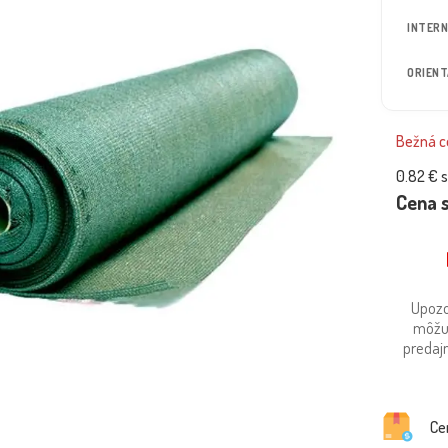
INTERN
ORIEN
Bežná ce
0.82 €
s
Cena 
Upozo
môžu
predajn
Ce