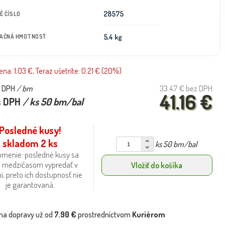
28575
É ČÍSLO
5,4 kg
TAČNÁ HMOTNOSŤ
na: 1.03 €, Teraz ušetríte: 0.21 € (20%)
 DPH
/ bm
33.47 €
bez DPH
41.16 €
s DPH
/ ks 50 bm/bal
Posledné kusy!
skladom 2 ks
ks 50 bm/bal
rnenie: posledné kusy sa
 medzičasom vypredať v
Vložiť do košíka
i, preto ich dostupnosť nie
je garantovaná.
na dopravy už od
7.90 €
prostredníctvom
Kuriérom