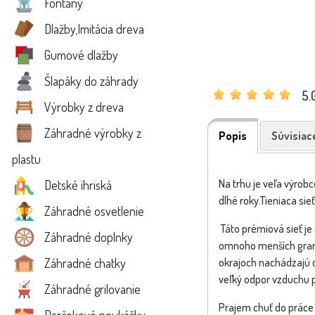
Fontány
Dlažby,Imitácia dreva
Gumové dlažby
Šlapáky do záhrady
5.
Výrobky z dreva
Záhradné výrobky z
Popis
Súvisiac
plastu
Na trhu je veľa výrobc
Detské ihriská
dlhé roky.Tieniaca sie
Záhradné osvetlenie
Táto prémiová sieť j
Záhradné doplnky
omnoho menších gramo
Záhradné chatky
okrajoch nachádzajú o
veľký odpor vzduchu p
Záhradné grilovanie
Prajem chuť do práce