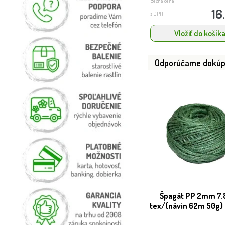
Bežná cena
16
s DPH
Vložiť do košík
Odporúčame dokúp
Špagát PP 2mm 7.
tex/(návin 62m 50g)