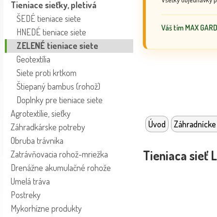
Tieniace sieťky, pletivá
ŠEDÉ tieniace siete
Váš tím MAX GAR
HNEDÉ tieniace siete
ZELENÉ tieniace siete
Geotextília
Siete proti krtkom
Štiepaný bambus (rohož)
Doplnky pre tieniace siete
Agrotextílie, sieťky
Úvod
Záhradnícke
Záhradkárske potreby
Obruba trávnika
Tieniaca sie
Zatrávňovacia rohož-mriežka
Drenážne akumulačné rohože
Umelá tráva
Postreky
Mykorhízne produkty