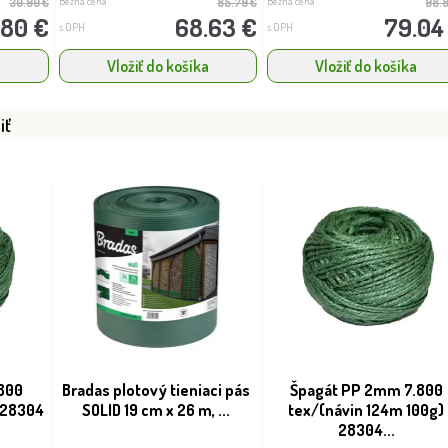
Bežná cena
Bežná cena
30.90 €
85.79 €
98.
.80 €
68.63 €
79.04
s DPH
s DPH
a
Vložiť do košíka
Vložiť do košíka
iť
800
Bradas plotový tieniaci pás
Špagát PP 2mm 7.800
 28304
SOLID 19 cm x 26 m, ...
tex/(návin 124m 100g)
28304...