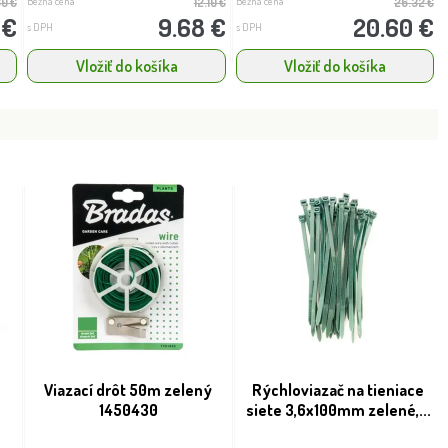
Bežná cena
Bežná cena
80 €
12.10 €
26.32 €
 €
9.68 €
20.60 €
s DPH
s DPH
Vložiť do košíka
Vložiť do košíka
Viazací drôt 50m zelený
Rýchloviazač na tieniace
1450430
siete 3,6x100mm zelené,...