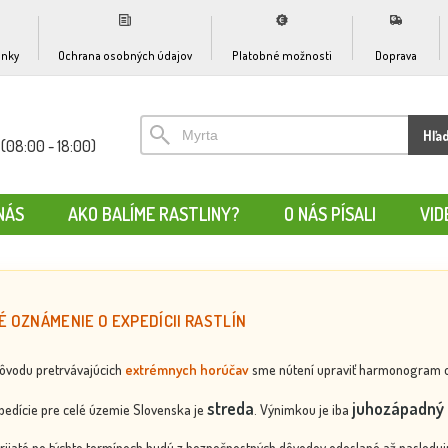
nky
Ochrana osobných údajov
Platobné možnosti
Doprava
Hľa
(08:00 - 18:00)
NÁS
AKO BALÍME RASTLINY?
O NÁS PÍSALI
VID
É OZNÁMENIE O EXPEDÍCII RASTLÍN
dôvodu pretrvávajúcich
extrémnych horúčav
sme nútení upraviť harmonogram odos
streda
juhozápadný 
edície pre celé územie Slovenska je
. Výnimkou je iba
rijaté po týchto termínoch budú z bezpečnostných dôvodov odoslané až nasledujú