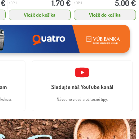
 €
1.70 €
5.00 €
s DPH
s DPH
Vložiť do košíka
Vložiť do košíka
ram
Sledujte náš YouTube kanál
kulisia.
Návodné videá a užitočné tipy.