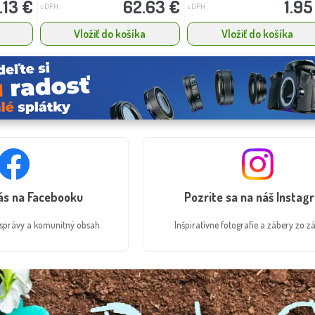
.13 €
62.63 €
1.95
s DPH
s DPH
Vložiť do košíka
Vložiť do košíka
nás na Facebooku
Pozrite sa na náš Instag
é správy a komunitný obsah.
Inšpiratívne fotografie a zábery zo zá