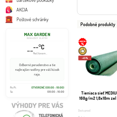
Darčekové poukážky
AKCIA
Poštové schránky
Podobné produkty
MAX GARDEN
DUNAJSKÝ KLÁTOV
--°C
--
Načítavam...
-45%
Odborné poradenstvo a tie
najkrajšie rastliny pre váš kúsok
raja.
Po-Pi:
OTVORENÉ (08:00 - 18:00)
So:
08:00 - 16:00
Tieniaca sieť MEDI
160g/m2 1,8x10m zel 
Dostupnosť: