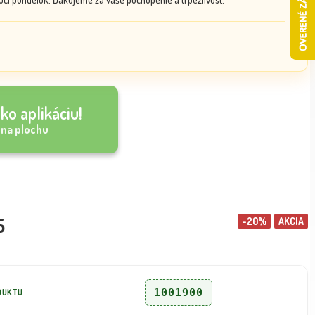
ko aplikáciu!
 na plochu
5
-20%
AKCIA
1001900
DUKTU