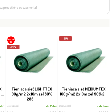
 bez predošlého upozornenia)
-21%
-20%
X
Tieniaca sieť LIGHTTEX
Tieniaca sieť MEDIUMTEX
...
90g/m2 2x10m zel 80%
160g/m2 2x10m zel 90% 2...
285...
Dostupnosť:
Dostupnosť:
 dní
do 2 dní
skladom