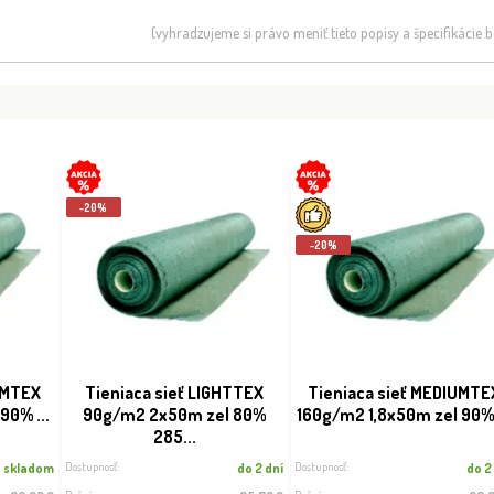
(vyhradzujeme si právo meniť tieto popisy a špecifikácie
-20%
-20%
UMTEX
Tieniaca sieť LIGHTTEX
Tieniaca sieť MEDIUMTE
90% ...
90g/m2 2x50m zel 80%
160g/m2 1,8x50m zel 90% 
285...
Dostupnosť:
Dostupnosť:
skladom
do 2 dní
do 2