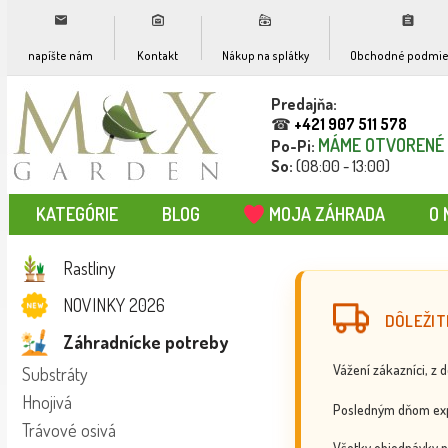
napíšte nám
Kontakt
Nákup na splátky
Obchodné podmie
Predajňa:
☎
+421 907 511 578
MÁME OTVORENÉ
Po-Pi:
So:
(08:00 - 13:00)
KATEGÓRIE
BLOG
MOJA ZÁHRADA
O 
Rastliny
NOVINKY 2026
DÔLEŽIT
Záhradnícke potreby
Vážení zákazníci, z 
Substráty
Hnojivá
Posledným dňom exp
Trávové osivá
Všetky objednávky p