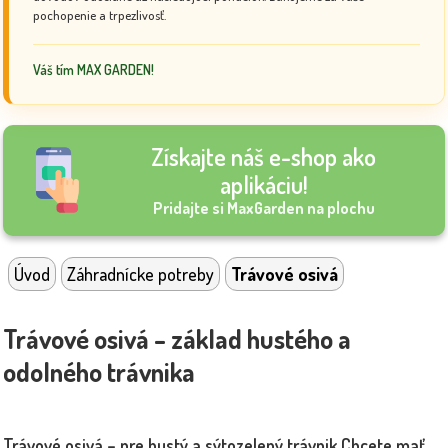
pochopenie a trpezlivosť.
Váš tím MAX GARDEN!
Získajte náš e-shop ako
aplikáciu!
Pridajte si MaxGarden na plochu
Úvod
Záhradnícke potreby
Trávové osivá
Trávové osivá – základ hustého a
odolného trávnika
Trávové osivá – pre hustý a sýtozelený trávnik
Chcete mať