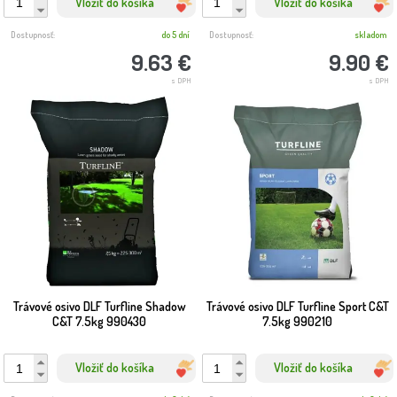
Vložiť do košíka
Vložiť do košíka
Dostupnosť:
do 5 dní
Dostupnosť:
skladom
9.63 €
9.90 €
s DPH
s DPH
Trávové osivo DLF Turfline Shadow
Trávové osivo DLF Turfline Sport C&T
C&T 7.5kg 990430
7.5kg 990210
Vložiť do košíka
Vložiť do košíka