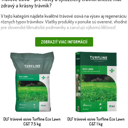
zdravý a krásny trávnik?
V tejto kategórii nájdete kvalitné trávové osivá na výsev aj regeneráciu
rôznych typov trávnikov. Všetky produkty v ponuke sú overené, vhodné
pre slovenské klimatické podmienky a zaručujú výbornú klíčivosť.
univerzálne trávne zmesi
🔍 V kategórii
trávových osív
ponúkame:
ZOBRAZIŤ VIAC INFORMÁCIÍ
špeciálne zmesi pre záťažové trávniky
na bežné plochy,
(napr.
rýchloklíčiace osivá
športové plochy),
na rýchlu obnovu trávnika,
osivá s prímesou ďateliny alebo proti burine.
🎯 Vhodné na: zakladanie nového trávnika, zhrubnutie existujúceho
porastu, údržbu okrasného, športového či úžitkového trávnika. 📌
Výhody: výborná adaptácia na rôzne typy pôdy, vysoká odolnosť voči
šľapaniu a suchu, dlhodobý efekt bez potreby častej obnovy.
🚛 Produkty doručujeme aj vlastnou dopravou priamo k vám – rýchlo,
Vyberte si trávové osivá z Maxgarden.sk
bezpečne a spoľahlivo.
a vytvorte zelený koberec, ktorý vydrží
🌱
DLF trávové osivo Turfline Eco Lawn
DLF trávové osivo Turfline Eco Lawn
C&T 7.5 kg
C&T 1 kg