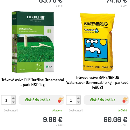
s DPH
s DPH
Trávové osivo BARENBRUG
Trávové osivo DLF Turfline Ornamental
Watersaver (Universal) 5 kg - parková
- park H&D 1kg
149021
Vložiť do košíka
Vložiť do košíka
Dostupnosť:
skladom
Dostupnosť:
do 3 dní
9.80 €
60.06 €
s DPH
s DPH