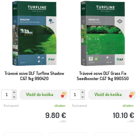
Trávové osivo DLF Turfline Shadow
Trávové osivo DLF Grass Fix
C&T 1kg 990420
Seedbooster C&T 1kg 990550
Vložiť do košíka
Vložiť do košíka
Dostupnosť:
skladom
Dostupnosť:
skladom
9.80 €
10.10 €
s DPH
s DPH