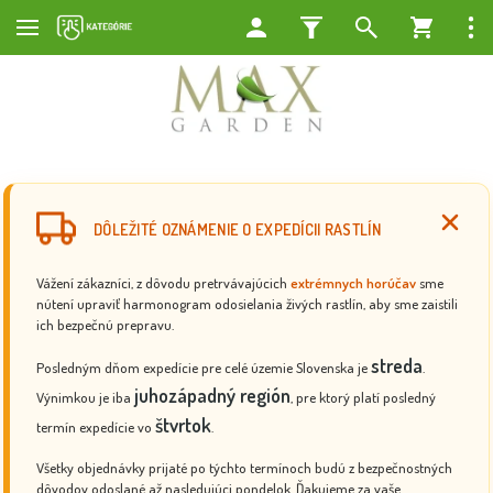
DÔLEŽITÉ OZNÁMENIE O EXPEDÍCII RASTLÍN
Vážení zákazníci, z dôvodu pretrvávajúcich
extrémnych horúčav
sme
nútení upraviť harmonogram odosielania živých rastlín, aby sme zaistili
ich bezpečnú prepravu.
streda
Posledným dňom expedície pre celé územie Slovenska je
.
juhozápadný región
Výnimkou je iba
, pre ktorý platí posledný
štvrtok
termín expedície vo
.
Všetky objednávky prijaté po týchto termínoch budú z bezpečnostných
dôvodov odoslané až nasledujúci pondelok. Ďakujeme za vaše