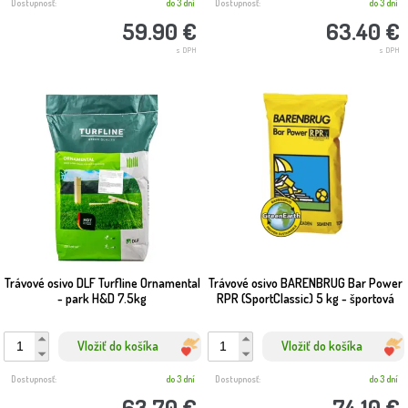
Dostupnosť:
do 3 dní
Dostupnosť:
do 3 dní
59.90 €
63.40 €
s DPH
s DPH
Trávové osivo DLF Turfline Ornamental
Trávové osivo BARENBRUG Bar Power
- park H&D 7.5kg
RPR (SportClassic) 5 kg - športová
Vložiť do košíka
Vložiť do košíka
Dostupnosť:
do 3 dní
Dostupnosť:
do 3 dní
63.70 €
74.10 €