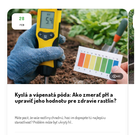
28
FEB
493
Kyslá a vápenatá pôda: Ako zmerať pH a
upraviť jeho hodnotu pre zdravie rastlín?
Máte pocit, že vaše rastliny chradnú, hoci im doprajete tú najlepšiu
starostlivosť? Problém môže byť ukrytý hl...