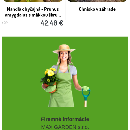
Mandľa obyčajná - Prunus
Ohnisko v záhrade
amygdalus s mäkkou škru...
42.40 €
s DPH
Firemné informácie
MAX GARDEN s.r.o.