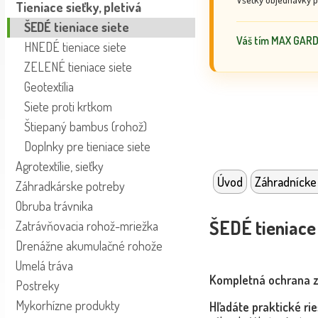
Tieniace sieťky, pletivá
ŠEDÉ tieniace siete
Váš tím MAX GAR
HNEDÉ tieniace siete
ZELENÉ tieniace siete
Geotextília
Siete proti krtkom
Štiepaný bambus (rohož)
Doplnky pre tieniace siete
Agrotextílie, sieťky
Úvod
Záhradnícke
Záhradkárske potreby
Obruba trávnika
ŠEDÉ tieniace 
Zatrávňovacia rohož-mriežka
Drenážne akumulačné rohože
Umelá tráva
Kompletná ochrana záh
Postreky
Mykorhízne produkty
Hľadáte praktické ri