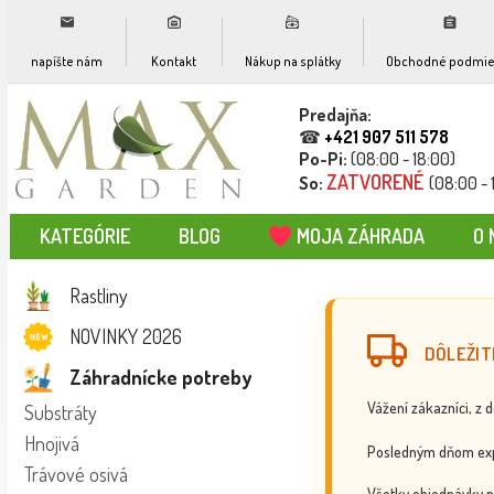
napíšte nám
Kontakt
Nákup na splátky
Obchodné podmie
Predajňa:
☎
+421 907 511 578
Po-Pi:
(08:00 - 18:00)
ZATVORENÉ
So:
(08:00 - 
KATEGÓRIE
BLOG
MOJA ZÁHRADA
O 
Rastliny
NOVINKY 2026
DÔLEŽIT
Záhradnícke potreby
Vážení zákazníci, z 
Substráty
Hnojivá
Posledným dňom exp
Trávové osivá
Všetky objednávky p