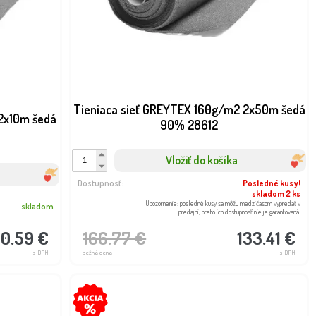
Tieniaca sieť GREYTEX 160g/m2 2x50m šedá
2x10m šedá
90% 28612
Vložiť do košíka
Dostupnosť:
Posledné kusy!
skladom 2 ks
Upozornenie: posledné kusy sa môžu medzičasom vypredať v
skladom
predajni, preto ich dostupnosť nie je garantovaná.
0.59 €
166.77 €
133.41 €
s DPH
bežná cena
s DPH