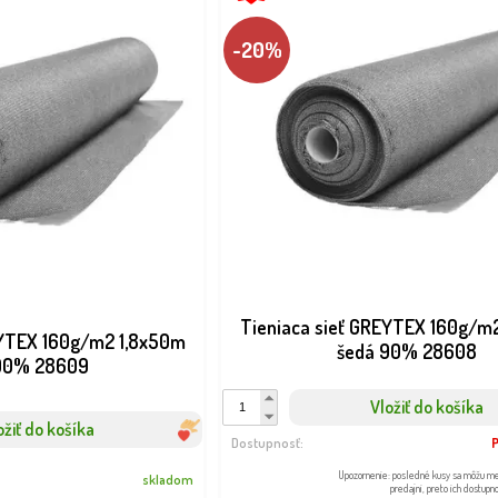
-20%
Tieniaca sieť GREYTEX 160g/m
EYTEX 160g/m2 1,8x50m
šedá 90% 28608
90% 28609
Vložiť do košíka
ožiť do košíka
Dostupnosť:
Upozornenie: posledné kusy sa môžu m
skladom
predajni, preto ich dostupn