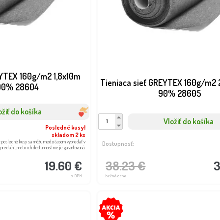
EYTEX 160g/m2 1,8x10m
Tieniaca sieť GREYTEX 160g/m2 
90% 28604
90% 28605
ožiť do košíka
Vložiť do košíka
Posledné kusy!
skladom 2 ks
: posledné kusy sa môžu medzičasom vypredať v
Dostupnosť:
predajni, preto ich dostupnosť nie je garantovaná.
38.23 €
3
19.60 €
bežná cena
s DPH