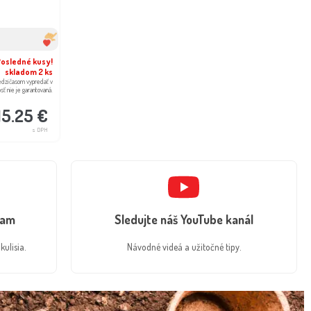
Posledné kusy!
skladom 2 ks
edzičasom vypredať v
osť nie je garantovaná.
15.25 €
s DPH
ram
Sledujte náš YouTube kanál
kulisia.
Návodné videá a užitočné tipy.