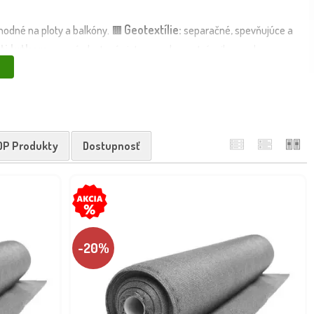
Geotextílie:
hodné na ploty a balkóny. 🟫
separačné, spevňujúce a
oti krtkom:
pevné plastové siete na ochranu trávnika pred
erne fólie proti burine, plastové aj kovové pletivá pre rastliny, stromy a
tky, hlodavce), dlhá životnosť a jednoduchá montáž.
litné záhradné siete a textílie z Maxgarden.sk – pre funkčnú,
OP Produkty
Dostupnosť
-20%