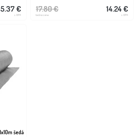
05.37 €
17.80 €
14.24 €
s DPH
bežná cena
s DPH
1x10m šedá