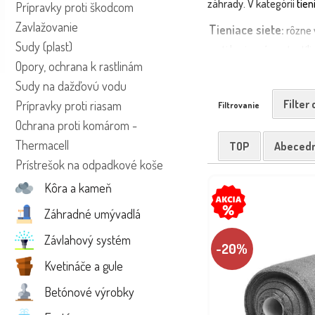
záhrady. V kategórii
tien
Prípravky proti škodcom
Zavlažovanie
Tieniace siete:
rôzne v
Sudy (plast)
proti burinové geotextíl
Opory, ochrana k rastlinám
podhrabávaním, ľahká inš
kríky. 📌 Výhody: viac s
Sudy na dažďovú vodu
Filter
Prípravky proti riasam
🚛 Produkty doručíme vl
Filtrovanie
čistú a chránenú záh
Ochrana proti komárom -
Thermacell
TOP
Abeced
Prístrešok na odpadkové koše
Kôra a kameň
Záhradné umývadlá
Závlahový systém
-20%
Kvetináče a gule
Betónové výrobky