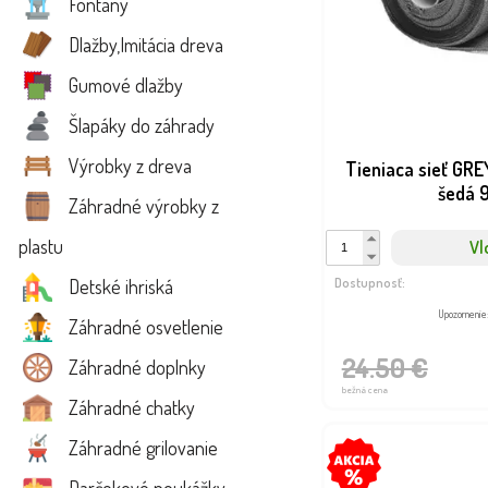
Fontány
Dlažby,Imitácia dreva
Gumové dlažby
Šlapáky do záhrady
Výrobky z dreva
Tieniaca sieť GR
šedá 
Záhradné výrobky z
plastu
Vl
Dostupnosť:
Detské ihriská
Upozornenie
Záhradné osvetlenie
24.50 €
Záhradné doplnky
bežná cena
Záhradné chatky
Záhradné grilovanie