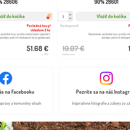
% 28606
90% 28601
ožiť do košíka
Vložiť do košíka
Posledné kusy!
Dostupnosť:
skladom 2 ks
: posledné kusy sa môžu medzičasom vypredať v
Upozornenie: posledné kusy sa môžu m
predajni, preto ich dostupnosť nie je garantovaná.
predajni, preto ich dostupn
51.68 €
19.07 €
s DPH
bežná cena
nás na Facebooku
Pozrite sa na náš Instag
é správy a komunitný obsah.
Inšpiratívne fotografie a zábery zo zá