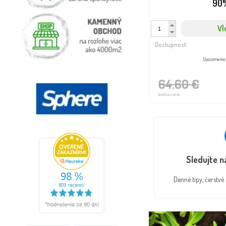
90
Vl
Dostupnosť:
Upozornenie
64.60 €
bežná cena
Sledujte 
Denné tipy, čerstv