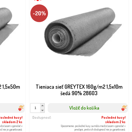
-20%
2 1,5x50m
Tieniaca sieť GREYTEX 160g/m2 1,5x10m
šedá 90% 28603
Vložiť do košíka
Posledné kusy!
Dostupnosť:
Posledné kusy!
skladom 2 ks
skladom 2 ks
edzičasom vypredať v
Upozornenie: posledné kusy sa môžu medzičasom vypredať v
osť nie je garantovaná.
predajni, preto ich dostupnosť nie je garantovaná.