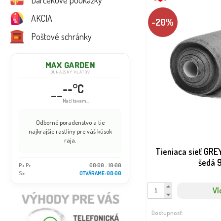
Darčekové poukážky
AKCIA
-20%
Poštové schránky
MAX GARDEN
DUNAJSKÝ KLÁTOV
--°C
--
Načítavam...
Odborné poradenstvo a tie
najkrajšie rastliny pre váš kúsok
raja.
Tieniaca sieť GR
šedá 
Po-Pi:
08:00 - 18:00
So:
OTVÁRAME: 08:00
Vl
Dostupnosť: