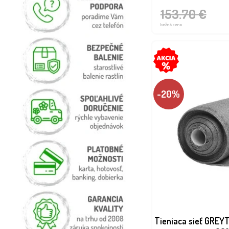
153.70 €
bežná cena
-20%
Tieniaca sieť GRE