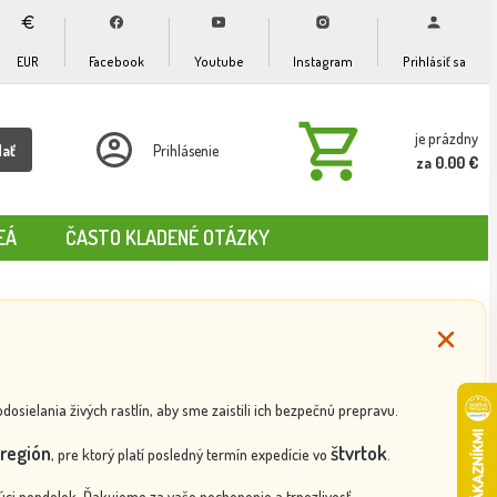
EUR
Facebook
Youtube
Instagram
Prihlásiť sa
je prázdny
dať
Prihlásenie
za 0.00 €
EÁ
ČASTO KLADENÉ OTÁZKY
ielania živých rastlín, aby sme zaistili ich bezpečnú prepravu.
región
štvrtok
, pre ktorý platí posledný termín expedície vo
.
ci pondelok. Ďakujeme za vaše pochopenie a trpezlivosť.