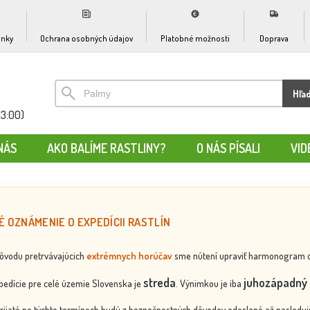
nky
Ochrana osobných údajov
Platobné možnosti
Doprava
Hľa
13:00)
NÁS
AKO BALÍME RASTLINY?
O NÁS PÍSALI
VID
É OZNÁMENIE O EXPEDÍCII RASTLÍN
dôvodu pretrvávajúcich
extrémnych horúčav
sme nútení upraviť harmonogram odos
streda
juhozápadný 
edície pre celé územie Slovenska je
. Výnimkou je iba
rijaté po týchto termínoch budú z bezpečnostných dôvodov odoslané až nasledujú