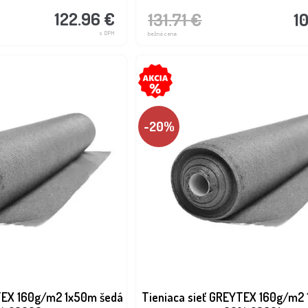
122.96 €
131.71 €
1
s DPH
bežná cena
-20%
YTEX 160g/m2 1x50m šedá
Tieniaca sieť GREYTEX 160g/m2 