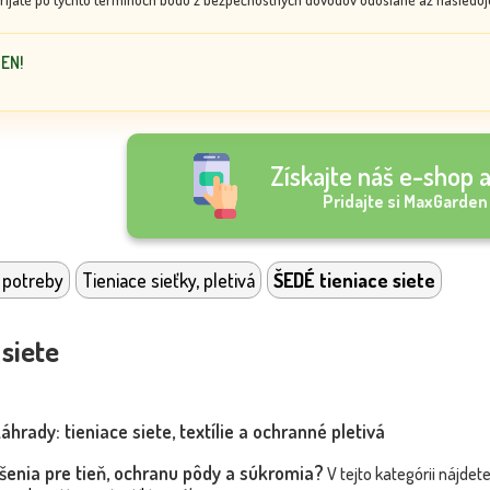
DEN!
Získajte náš e-shop a
Pridajte si MaxGarden
 potreby
Tieniace sieťky, pletivá
ŠEDÉ tieniace siete
siete
rady: tieniace siete, textílie a ochranné pletivá
ešenia pre tieň, ochranu pôdy a súkromia?
V tejto kategórii nájdet