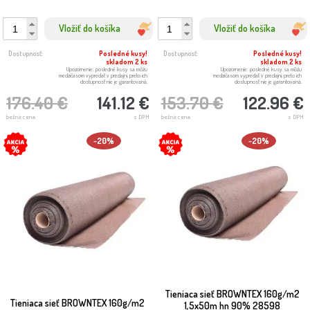
Vložiť do košíka
Vložiť do košíka
Dostupnosť:
Posledné kusy!
Dostupnosť:
Posledné kusy!
skladom 2 ks
skladom 2 ks
Upozornenie: posledné kusy sa môžu
Upozornenie: posledné kusy sa môžu
medzičasom vypredať v predajni, preto ich
medzičasom vypredať v predajni, preto ich
dostupnosť nie je garantovaná.
dostupnosť nie je garantovaná.
176.40 €
141.12 €
153.70 €
122.96 €
bežná cena
s DPH
bežná cena
s DPH
-20%
-20%
Tieniaca sieť BROWNTEX 160g/m2
Tieniaca sieť BROWNTEX 160g/m2
1,5x50m hn 90% 28598