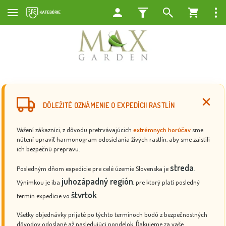
DÔLEŽITÉ OZNÁMENIE O EXPEDÍCII RASTLÍN
Vážení zákazníci, z dôvodu pretrvávajúcich
extrémnych horúčav
sme
nútení upraviť harmonogram odosielania živých rastlín, aby sme zaistili
ich bezpečnú prepravu.
streda
Posledným dňom expedície pre celé územie Slovenska je
.
juhozápadný región
Výnimkou je iba
, pre ktorý platí posledný
štvrtok
termín expedície vo
.
Všetky objednávky prijaté po týchto termínoch budú z bezpečnostných
dôvodov odoslané až nasledujúci pondelok. Ďakujeme za vaše