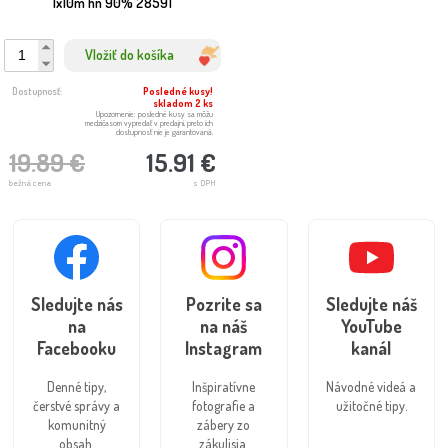
1x10m hn 90% 28591
Vložiť do košíka
Dostupnosť:
Posledné kusy!
skladom 2 ks
Upozornenie: posledné kusy sa môžu
medzičasom vypredať v predajni, preto ich
dostupnosť nie je garantovaná.
19.89 €
15.91 €
bežná cena
s DPH
Sledujte nás
Pozrite sa
Sledujte náš
na
na náš
YouTube
Facebooku
Instagram
kanál
Denné tipy,
Inšpiratívne
Návodné videá a
čerstvé správy a
fotografie a
užitočné tipy.
komunitný
zábery zo
obsah.
zákulisia.