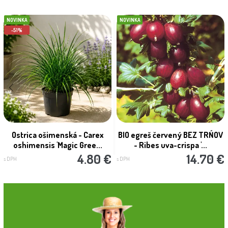
NOVINKA
NOVINKA
-51%
Ostrica ošimenská - Carex
BIO egreš červený BEZ TRŃOV
oshimensis 'Magic Gree...
- Ribes uva-crispa '...
4.80 €
14.70 €
s DPH
s DPH