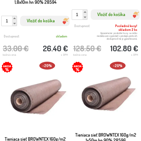
1,8x10m hn 90% 28594
Vložiť do košíka
Vložiť do košíka
Dostupnosť:
Posledné kusy!
skladom 2 ks
Upozornenie: posledné kusy sa môžu
medzičasom vypredať v predajni, preto ich
Dostupnosť:
skladom
dostupnosť nie je garantovaná.
33.00 €
26.40 €
128.50 €
102.80 €
bežná cena
s DPH
bežná cena
s DPH
-20%
-20%
Tieniaca sieť BROWNTEX 160g/m2
Tieniaca sieť BROWNTEX 160g/m2
1x50m hn 90% 28596