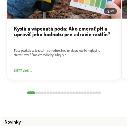
502
Kyslá a vápenatá pôda: Ako zmerať pH a
upraviť jeho hodnotu pre zdravie rastlín?
Máte pocit, že vaše rastliny chradnú, hoci im doprajete tú najlepšiu
starostlivosť? Problém môže byť ukrytý hl...
ČÍTAŤ VIAC →
Novinky