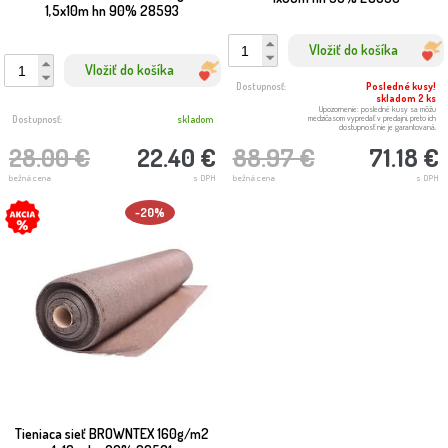
1,5x10m hn 90% 28593
Vložiť do košíka
Vložiť do košíka
Dostupnosť:
Posledné kusy!
skladom 2 ks
Upozornenie: posledné kusy sa môžu
medzičasom vypredať v predajni, preto ich
Dostupnosť:
skladom
dostupnosť nie je garantovaná.
28.00 €
22.40 €
88.97 €
71.18 €
bežná cena
s DPH
bežná cena
s DPH
-20%
Tieniaca sieť BROWNTEX 160g/m2