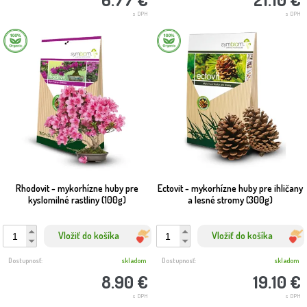
s DPH
s DPH
Rhodovit - mykorhízne huby pre
Ectovit - mykorhízne huby pre ihličany
kyslomilné rastliny (100g)
a lesné stromy (300g)
Vložiť do košíka
Vložiť do košíka
Dostupnosť:
skladom
Dostupnosť:
skladom
8.90 €
19.10 €
s DPH
s DPH