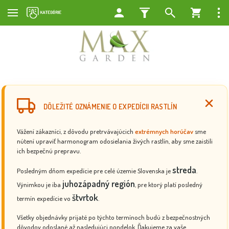
DÔLEŽITÉ OZNÁMENIE O EXPEDÍCII RASTLÍN
Vážení zákazníci, z dôvodu pretrvávajúcich
extrémnych horúčav
sme
nútení upraviť harmonogram odosielania živých rastlín, aby sme zaistili
ich bezpečnú prepravu.
streda
Posledným dňom expedície pre celé územie Slovenska je
.
juhozápadný región
Výnimkou je iba
, pre ktorý platí posledný
štvrtok
termín expedície vo
.
Všetky objednávky prijaté po týchto termínoch budú z bezpečnostných
dôvodov odoslané až nasledujúci pondelok. Ďakujeme za vaše