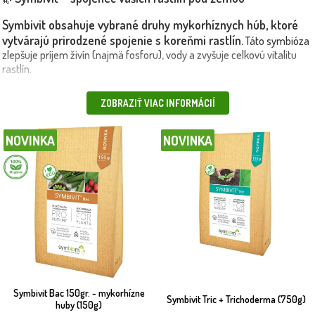
Symbivit obsahuje vybrané druhy mykorhíznych húb, ktoré
vytvárajú prirodzené spojenie s koreňmi rastlín.
Táto symbióza
zlepšuje príjem živín (najmä fosforu), vody a zvyšuje celkovú vitalitu
rastlín.
Hlavné výhody Symbivitu:
🎯
väčší a silnejší koreňový systém,
ZOBRAZIŤ VIAC INFORMÁCIÍ
lepšie zakorenenie po výsadbe, vyššia odolnosť voči suchu a stresu,
prirodzený a ekologický spôsob podpory rastu. 🌱
NOVINKA
NOVINKA
Vhodné na:
ovocné stromy a kríky, zeleninu a bylinky, trvalky, ruže a
okrasné rastliny, stromy a okrasné kríky v nádobách aj v zemi.
Použitie:
🛠️
Symbivit sa aplikuje priamo ku koreňom pri výsadbe,
alebo do výsadbovej jamy. Vhodný pre ekologické pestovanie.
🚛 Produkty doručíme rýchlo a bezpečne, aj vlastnou dopravou alebo
Objednajte si Symbivit z
kuriérom – podľa vašich preferencií.
Maxgarden.sk a podporte svoje rastliny tou
najprirodzenejšou cestou
🌱💪
Symbivit Bac 150gr. - mykorhízne
Symbivit Tric + Trichoderma (750g)
Ako funguje mykorhíza?
huby (150g)