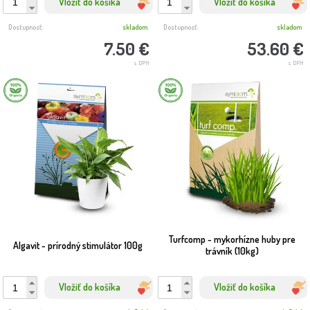
Vložiť do košíka
Vložiť do košíka
Dostupnosť:
skladom
Dostupnosť:
skladom
7.50 €
53.60 €
s DPH
s DPH
Turfcomp - mykorhízne huby pre
Algavit - prírodný stimulátor 100g
trávník (10kg)
Vložiť do košíka
Vložiť do košíka