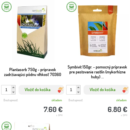
Symbivit 150gr. - pomocný prípravok
Plantasorb 750g - prípravok
pre pestovanie rastlín (mykorhízne
zadržiavajúci pôdnu vlhkosť 70360
huby) ...
Vložiť do košíka
Vložiť do košíka
Dostupnosť:
skladom
Dostupnosť:
skladom
7.60 €
6.80 €
s DPH
s DPH