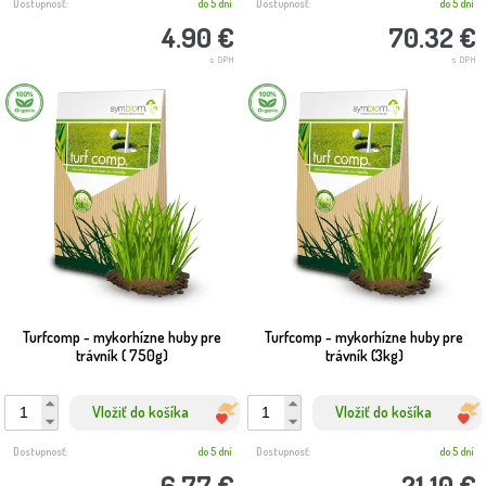
Dostupnosť:
do 5 dní
Dostupnosť:
do 5 dní
4.90 €
70.32 €
s DPH
s DPH
Turfcomp - mykorhízne huby pre
Turfcomp - mykorhízne huby pre
trávník ( 750g)
trávník (3kg)
Vložiť do košíka
Vložiť do košíka
Dostupnosť:
do 5 dní
Dostupnosť:
do 5 dní
6.77 €
21.10 €