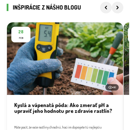
INŠPIRÁCIE Z NÁŠHO BLOGU
28
FEB
490
Kyslá a vápenatá pôda: Ako zmerať pH a
upraviť jeho hodnotu pre zdravie rastlín?
Máte pocit, že vaše rastliny chradnú, hoci im doprajete tú najlepšiu