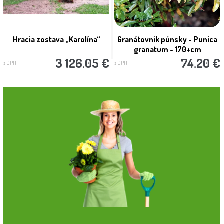
Hracia zostava „Karolína“
Granátovník púnsky - Punica
granatum - 170+cm
3 126.05 €
74.20 €
s DPH
s DPH