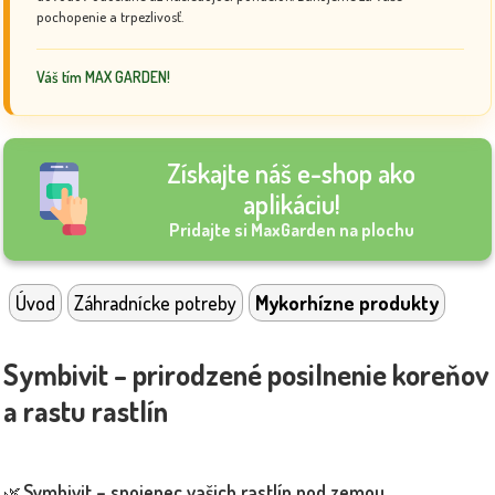
pochopenie a trpezlivosť.
Váš tím MAX GARDEN!
Získajte náš e-shop ako
aplikáciu!
Pridajte si MaxGarden na plochu
Úvod
Záhradnícke potreby
Mykorhízne produkty
Symbivit – prirodzené posilnenie koreňov
a rastu rastlín
Symbivit – spojenec vašich rastlín pod zemou
🌿