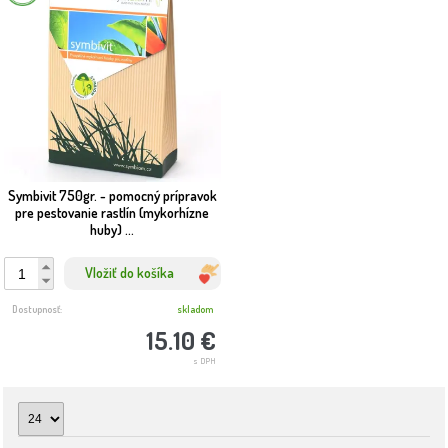
Symbivit 750gr. - pomocný prípravok
pre pestovanie rastlín (mykorhízne
huby) ...
Vložiť do košíka
Dostupnosť:
skladom
15.10 €
s DPH