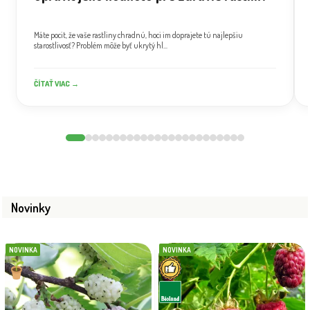
Máte pocit, že vaše rastliny chradnú, hoci im doprajete tú najlepšiu
starostlivosť? Problém môže byť ukrytý hl...
ČÍTAŤ VIAC →
Novinky
NOVINKA
NOVINKA