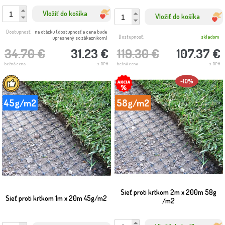
Vložiť do košíka
Vložiť do košíka
Dostupnosť:
na otázku (dostupnosť a cena bude
Dostupnosť:
skladom
upresnený so zákazníkom)
34.70 €
31.23 €
119.30 €
107.37 €
bežná cena
s DPH
bežná cena
s DPH
-10%
45g/m2
58g/m2
Sieť proti krtkom 2m x 200m 58g
Sieť proti krtkom 1m x 20m 45g/m2
/m2