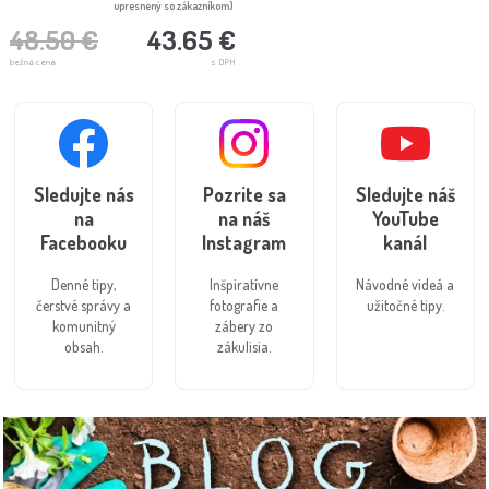
upresnený so zákazníkom)
48.50 €
43.65 €
bežná cena
s DPH
Sledujte nás
Pozrite sa
Sledujte náš
na
na náš
YouTube
Facebooku
Instagram
kanál
Denné tipy,
Inšpiratívne
Návodné videá a
čerstvé správy a
fotografie a
užitočné tipy.
komunitný
zábery zo
obsah.
zákulisia.