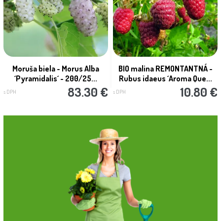
Moruša biela - Morus Alba
BIO malina REMONTANTNÁ -
´Pyramidalis´ - 200/25...
Rubus idaeus ´Aroma Que...
83.30 €
10.80 €
s DPH
s DPH