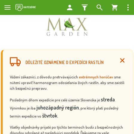
DÔLEŽITÉ OZNÁMENIE O EXPEDÍCII RASTLÍN
Vážení zákazníci, z dôvodu pretrvávajúcich
extrémnych horúčav
sme
nútení upraviť harmonogram odosielania živých rastlín, aby sme zaistili
ich bezpečnú prepravu.
streda
Posledným dňom expedície pre celé územie Slovenska je
.
juhozápadný región
Výnimkou je iba
, pre ktorý platí posledný
štvrtok
termín expedície vo
.
Všetky objednávky prijaté po týchto termínoch budú z bezpečnostných
dôvodov odoslané až nasledujúci pondelok. Ďakujeme za vaše