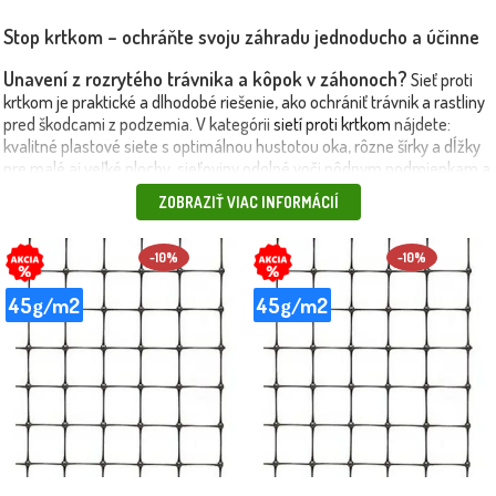
Stop krtkom – ochráňte svoju záhradu jednoducho a účinne
Unavení z rozrytého trávnika a kôpok v záhonoch?
Sieť proti
krtkom je praktické a dlhodobé riešenie, ako ochrániť trávnik a rastliny
pred škodcami z podzemia. V kategórii
sietí proti krtkom
nájdete:
kvalitné plastové siete s optimálnou hustotou oka, rôzne šírky a dĺžky
pre malé aj veľké plochy, sieťoviny odolné voči pôdnym podmienkam a
tlaku.
ZOBRAZIŤ VIAC INFORMÁCIÍ
🎯 Ideálne použitie: pod nový trávnik pred výsevom, pod záhony,
skalky a cestičky, pri výsadbe ovocných a okrasných rastlín. 📌 Výhody:
-10%
-10%
zabraňuje prenikaniu krtkov na povrch, nenarúša rast koreňov,
jednoduchá pokládka pred výsadbou, dlhá životnosť bez potreby
45g/m2
45g/m2
výmeny.
🚛 Produkty doručujeme vlastnou dopravou až k vám domov –
Objednajte si sieť proti krtkom z
bezpečne a pohodlne.
Maxgarden.sk a uchráňte svoj trávnik aj záhony