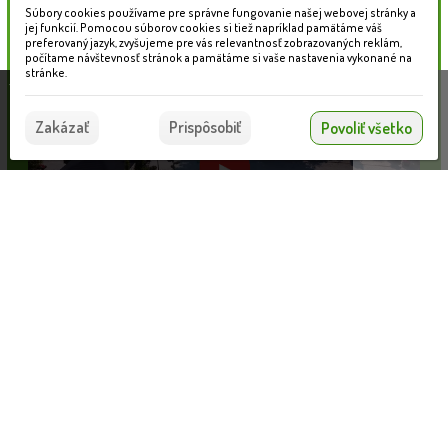
Súbory cookies používame pre správne fungovanie našej webovej stránky a
jej funkcií. Pomocou súborov cookies si tiež napríklad pamätáme váš
preferovaný jazyk, zvyšujeme pre vás relevantnosť zobrazovaných reklám,
počítame návštevnosť stránok a pamätáme si vaše nastavenia vykonané na
stránke.
Táto stránka používa súbory cookies, ktoré nám
pomáhajú poskytovať služby. Používaním našich
Súhlasím
Zakázať
Prispôsobiť
Povoliť všetko
služieb vyjadrujete súhlas s používaním súborov
cookies.
Viac informácií nájdete tu.
Informácie pre zákazníkov
Nahrávam...
VLOŽIŤ DO KOŠÍKA
Blog
Obchodné podmienky
Ochrana osobných údajov
Platobné možnosti
Cenník dopravy