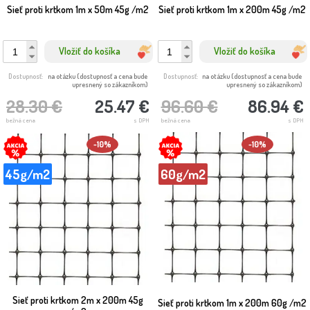
Sieť proti krtkom 1m x 50m 45g /m2
Sieť proti krtkom 1m x 200m 45g /m2
Vložiť do košíka
Vložiť do košíka
Dostupnosť:
na otázku (dostupnosť a cena bude
Dostupnosť:
na otázku (dostupnosť a cena bude
upresnený so zákazníkom)
upresnený so zákazníkom)
28.30 €
25.47 €
96.60 €
86.94 €
bežná cena
s DPH
bežná cena
s DPH
-10%
-10%
45g/m2
60g/m2
Sieť proti krtkom 2m x 200m 45g
Sieť proti krtkom 1m x 200m 60g /m2