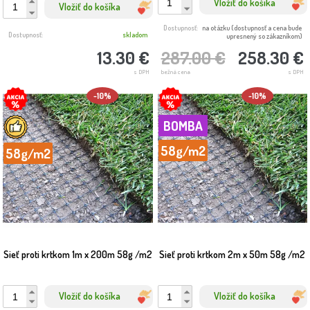
Vložiť do košíka
Vložiť do košíka
Dostupnosť:
na otázku (dostupnosť a cena bude
Dostupnosť:
skladom
upresnený so zákazníkom)
13.30 €
287.00 €
258.30 €
s DPH
bežná cena
s DPH
-10%
-10%
BOMBA
58g/m2
58g/m2
Sieť proti krtkom 1m x 200m 58g /m2
Sieť proti krtkom 2m x 50m 58g /m2
Vložiť do košíka
Vložiť do košíka