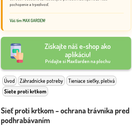
pochopenie a trpezlivosť.
Váš tím MAX GARDEN!
Získajte náš e-shop ako
aplikáciu!
Pridajte si MaxGarden na plochu
Úvod
Záhradnícke potreby
Tieniace sieťky, pletivá
Siete proti krtkom
Sieť proti krtkom – ochrana trávnika pred
podhrabávaním