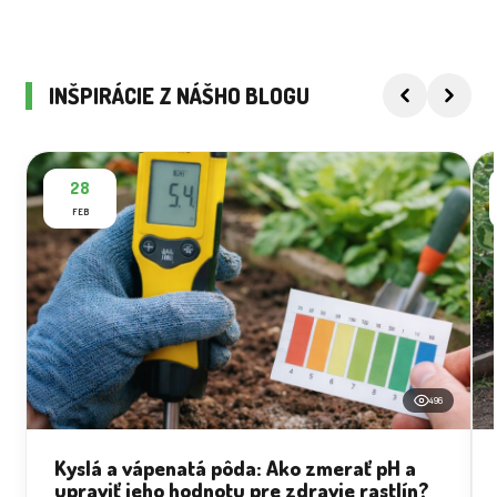
INŠPIRÁCIE Z NÁŠHO BLOGU
28
FEB
496
Kyslá a vápenatá pôda: Ako zmerať pH a
upraviť jeho hodnotu pre zdravie rastlín?