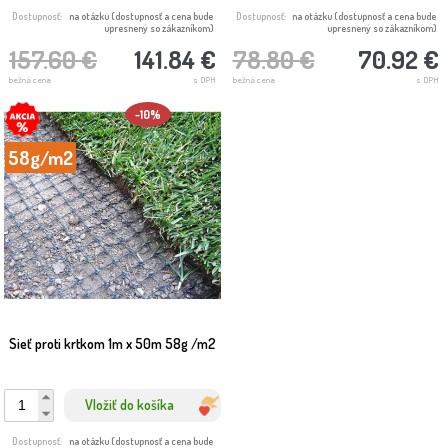
Dostupnosť:
na otázku (dostupnosť a cena bude
Dostupnosť:
na otázku (dostupnosť a cena bude
upresnený so zákazníkom)
upresnený so zákazníkom)
157.60 €
141.84 €
78.80 €
70.92 €
bežná cena
s DPH
bežná cena
s DPH
-10%
58g/m2
Sieť proti krtkom 1m x 50m 58g /m2
Vložiť do košíka
Dostupnosť:
na otázku (dostupnosť a cena bude