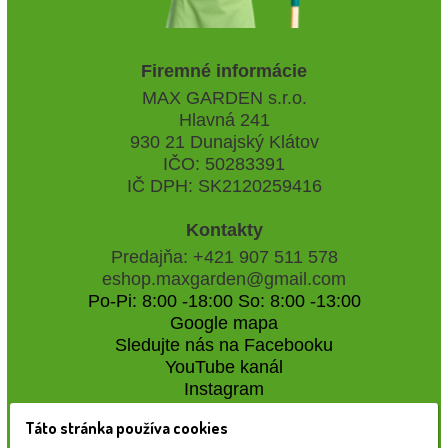
Firemné informácie
MAX GARDEN s.r.o.
Hlavná 241
930 21 Dunajský Klátov
IČO: 50283391
IČ DPH: SK2120259416
Kontakty
Predajňa: +421 907 511 578
eshop.maxgarden@gmail.com
Po-Pi: 8:00 -18:00 So: 8:00 -13:00
Google mapa
Sledujte nás na Facebooku
YouTube kanál
Instagram
Táto stránka používa cookies
Naše záhradné centrum