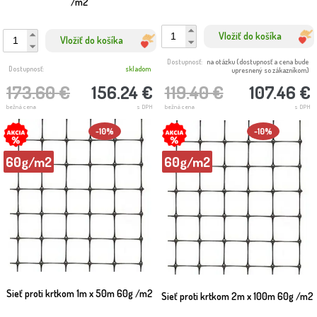
/m2
Vložiť do košíka
Vložiť do košíka
Dostupnosť:
na otázku (dostupnosť a cena bude
Dostupnosť:
skladom
upresnený so zákazníkom)
173.60 €
156.24 €
119.40 €
107.46 €
bežná cena
s DPH
bežná cena
s DPH
-10%
-10%
60g/m2
60g/m2
Sieť proti krtkom 1m x 50m 60g /m2
Sieť proti krtkom 2m x 100m 60g /m2