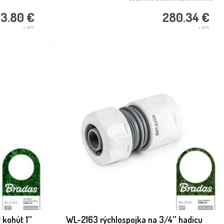
03.80 €
280.34 €
s DPH
s DPH
kohút 1''
WL-2163 rýchlospojka na 3/4'' hadicu