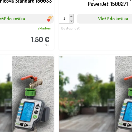
dnicová Standard 150033
PowerJet, 1500271
ožiť do košíka
Vložiť do košíka
skladom
Dostupnosť:
1.50 €
s DPH