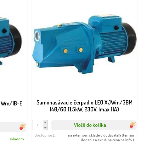
Samonasávacie čerpadlo LEO XJWm/3BM
XJWm/1B-E
140/60 (1.5kW, 230V, Imax 11A)
Vložiť do košíka
Dostupnosť:
na externom sklade u dodávateľa (termín
skladom
dodania a aktuálna cena na info.)