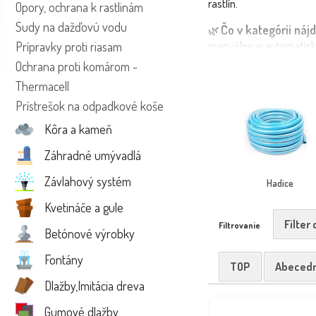
rastlín.
Opory, ochrana k rastlinám
Sudy na dažďovú vodu
Čo v kategórii nájd
🌿
Prípravky proti riasam
manuálne aj automatick
aj väčšie záhrady, aj pro
Ochrana proti komárom -
kompatibilita s rôznymi
Thermacell
🚛 Produkty doručíme rý
Prístrešok na odpadkové koše
doprajte svojej záhra
Kôra a kameň
Záhradné umývadlá
Závlahový systém
Hadice
Kvetináče a gule
Filter
Filtrovanie
Betónové výrobky
Fontány
TOP
Abeced
Dlažby,Imitácia dreva
Gumové dlažby