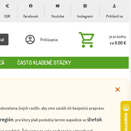
EUR
Facebook
Youtube
Instagram
Prihlásiť sa
je prázdny
dať
Prihlásenie
za 0.00 €
EÁ
ČASTO KLADENÉ OTÁZKY
ielania živých rastlín, aby sme zaistili ich bezpečnú prepravu.
región
štvrtok
, pre ktorý platí posledný termín expedície vo
.
ci pondelok. Ďakujeme za vaše pochopenie a trpezlivosť.