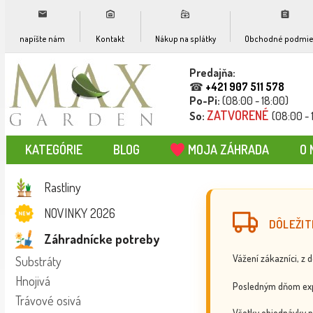
napíšte nám
Kontakt
Nákup na splátky
Obchodné podmie
Predajňa:
☎
+421 907 511 578
Po-Pi:
(08:00 - 18:00)
ZATVORENÉ
So:
(08:00 - 
KATEGÓRIE
BLOG
MOJA ZÁHRADA
O 
Rastliny
NOVINKY 2026
DÔLEŽIT
Záhradnícke potreby
Vážení zákazníci, z 
Substráty
Hnojivá
Posledným dňom exp
Trávové osivá
Všetky objednávky p