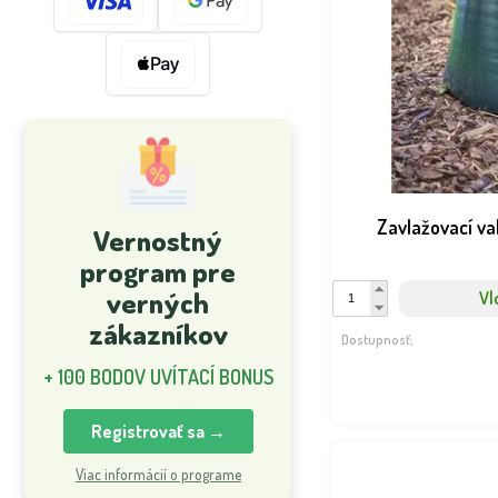
Zavlažovací va
Vernostný
program pre
verných
Vl
zákazníkov
Dostupnosť:
+ 100 BODOV UVÍTACÍ BONUS
Registrovať sa →
Viac informácií o programe