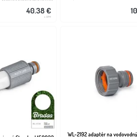
40.38 €
1
s DPH
WL-2192 adaptér na vodovodný 