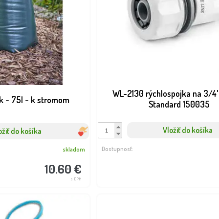
WL-2130 rýchlospojka na 3/4'
k - 75l - k stromom
Standard 150035
Vložiť do košíka
ožiť do košíka
Dostupnosť:
skladom
10.60 €
s DPH