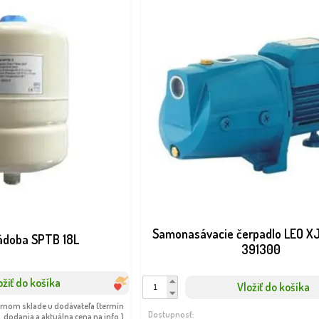
Samonasávacie čerpadlo LEO 
ádoba SPTB 18L
391300
ožiť do košíka
Vložiť do košíka
ernom sklade u dodávateľa (termín
Dostupnosť:
dodania a aktuálna cena na info.)