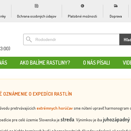
nky
Ochrana osobných údajov
Platobné možnosti
Doprava
Hľa
13:00)
NÁS
AKO BALÍME RASTLINY?
O NÁS PÍSALI
VID
É OZNÁMENIE O EXPEDÍCII RASTLÍN
dôvodu pretrvávajúcich
extrémnych horúčav
sme nútení upraviť harmonogram odos
streda
juhozápadný 
edície pre celé územie Slovenska je
. Výnimkou je iba
rijaté po týchto termínoch budú z bezpečnostných dôvodov odoslané až nasledujú