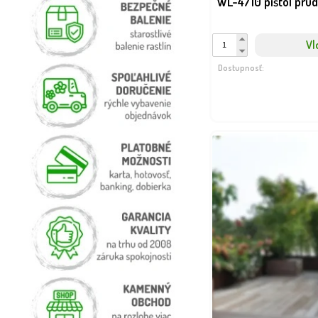
WL-4710 pištol prú
Vl
Dostupnosť: