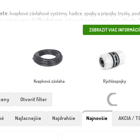
ete:
kvapkové závlahové systémy, hadice, spojky a prípojky, trysky, po
Vhodné pre:
é zavlažovanie. 🎯
záhony, trávniky a živé ploty, skleníky
Výhody:
fesionálne projekty. 📌
úspora vody až 70 %, rovnomerné zavlaž
ZOBRAZIŤ VIAC INFORMÁCIÍ
 systémami.
chlo a bezpečne, aj vlastnou dopravou alebo kuriérom – podľa vašich pr
de ideálnu starostlivosť
💧🌱
Kvapková závlaha
Rýchlospojky
 ceny
Otvoriť filter
né
Najlacnejšie
Najdrahšie
Najnovšie
AKCIA / T