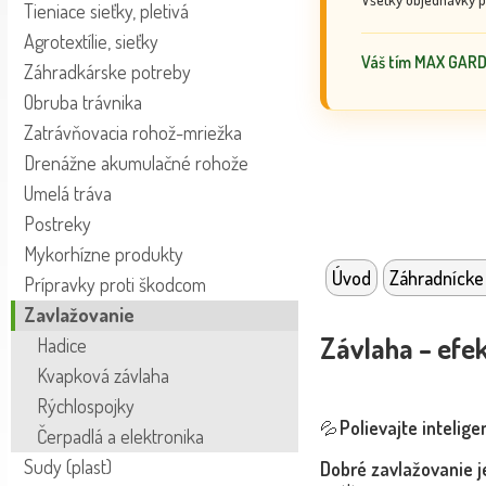
Tieniace sieťky, pletivá
Agrotextílie, sieťky
Váš tím MAX GAR
Záhradkárske potreby
Obruba trávnika
Zatrávňovacia rohož-mriežka
Drenážne akumulačné rohože
Umelá tráva
Postreky
Mykorhízne produkty
Úvod
Záhradnícke
Prípravky proti škodcom
Zavlažovanie
Závlaha – efe
Hadice
Kvapková závlaha
Rýchlospojky
Polievajte intelige
💦
Čerpadlá a elektronika
Sudy (plast)
Dobré zavlažovanie j