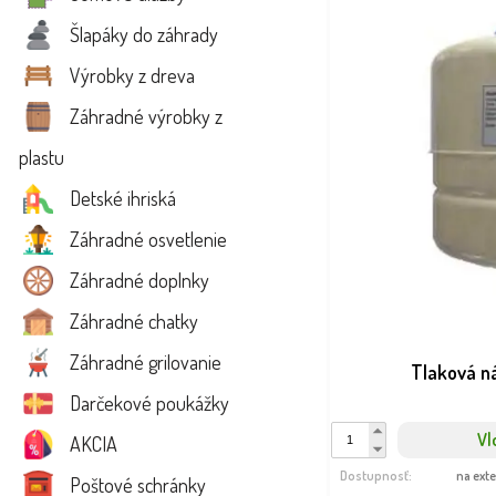
Šlapáky do záhrady
Výrobky z dreva
Záhradné výrobky z
plastu
Detské ihriská
Záhradné osvetlenie
Záhradné doplnky
Záhradné chatky
Záhradné grilovanie
Tlaková n
Darčekové poukážky
Vl
AKCIA
Dostupnosť:
na ext
Poštové schránky