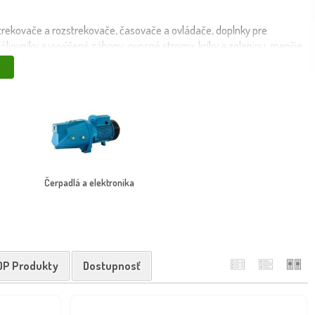
strekovače a rozstrekovače, časovače a ovládače, doplnky pre
, fóliovníky a vyvýšené záhony, ovocné stromy, kríky a zeleninu, menšie
ovanie bez námahy, jednoduchá inštalácia aj rozšírenie,
Objednajte si závlahové systémy z Maxgarden.sk a
eferencií.
Čerpadlá a elektronika
OP Produkty
Dostupnosť