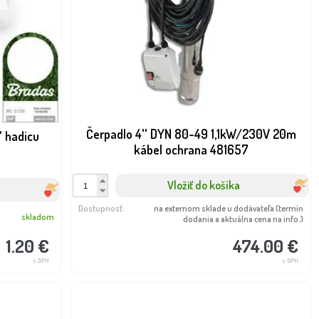
Čerpadlo 4'' DYN 80-49 1,1kW/230V 20m
' hadicu
kábel ochrana 481657
Vložiť do košíka
Dostupnosť:
na externom sklade u dodávateľa (termín
skladom
dodania a aktuálna cena na info.)
1.20 €
474.00 €
s DPH
s DPH