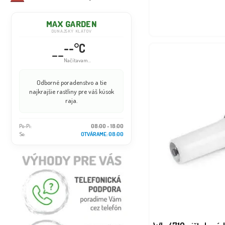
MAX GARDEN
DUNAJSKÝ KLÁTOV
--°C
--
Načítavam...
Odborné poradenstvo a tie
najkrajšie rastliny pre váš kúsok
raja.
Po-Pi:
08:00 - 18:00
So:
OTVÁRAME: 08:00