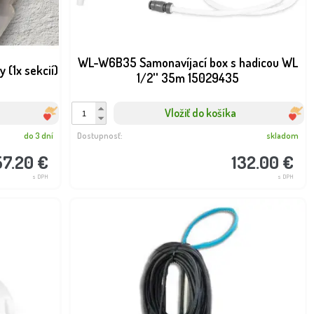
WL-W6B35 Samonavíjací box s hadicou WL
 (1x sekcií)
1/2'' 35m 15029435
Vložiť do košíka
do 3 dní
Dostupnosť:
skladom
57.20 €
132.00 €
s DPH
s DPH