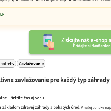
DEN!
Získajte náš e-shop a
Pridajte si MaxGarden
 potreby
Zavlažovanie
ktívne zavlažovanie pre každý typ záhrady
ntne – šetrite čas aj vodu
e základom zdravej záhrady a bohatých úrod.
V našej ponuke nájd