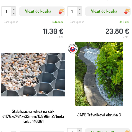
Vložiť do košíka
Vložiť do košíka
Dostupnosť:
skladom
Dostupnosť:
do 3 dní
11.30 €
23.80 €
s DPH
s DPH
Stabilizačná rohož na štrk
JAPE Trávniková obruba 3
d1176xš764xv32mm/0,898m2/biela
farba 140061