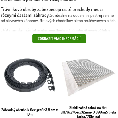
Trávnikové obruby zabezpečujú čisté prechody medzi
rôznymi časťami záhrady.
Sú ideálne na oddelenie pestrej zelene
od okrasných záhonov, štrkových chodníkov alebo mulčovaných plôch.
V ponuke nájdete:
🌱
plastové flexibilné obruby rôznych výšok a
dĺžok, spevňujúce kotvy a spojovacie prvky, vlnité a rovné typy pre
ZOBRAZIŤ VIAC INFORMÁCIÍ
Ideálne na:
rôzne dizajny, UV stabilné a mrazuvzdorné materiály. 🎯
oddelenie trávnika od záhonov a cestičiek, vytvorenie tvarovaných
okrajov stromov a kríkov, prevenciu zarastania trávy do nežiadaných
Výhody trávnikových obrúb:
plôch. 📌
jednoduchá a rýchla montáž
bez výkopových prác, možnosť vytvárania oblúkov aj rovných línií,
estetické zlepšenie vzhľadu záhrady, odolnosť voči počasiu a UV
žiareniu. 🚛 Produkty doručíme rýchlo a bezpečne, aj vlastnou
Objednajte si
dopravou alebo kuriérom – podľa vašich preferencií.
trávnikové obruby z Maxgarden.sk a doprajte svojej záhrade
čisté línie a štýlový vzhľad
🌳🌼
Stabilizačná rohož na štrk
Záhradný obrubník flex grafit 3,8 cm x
d1176xš764xv32mm/0,898m2/biela
10m
farba/70ks pal