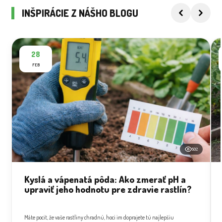
INŠPIRÁCIE Z NÁŠHO BLOGU
28
FEB
502
Kyslá a vápenatá pôda: Ako zmerať pH a
upraviť jeho hodnotu pre zdravie rastlín?
Máte pocit, že vaše rastliny chradnú, hoci im doprajete tú najlepšiu