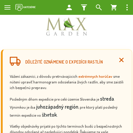
DÔLEŽITÉ OZNÁMENIE O EXPEDÍCII RASTLÍN
Vážení zákazníci, z dôvodu pretrvávajúcich
extrémnych horúčav
sme
nútení upraviť harmonogram odosielania živých rastlín, aby sme zaistili
ich bezpečnú prepravu.
streda
Posledným dňom expedície pre celé územie Slovenska je
.
juhozápadný región
Výnimkou je iba
, pre ktorý platí posledný
štvrtok
termín expedície vo
.
Všetky objednávky prijaté po týchto termínoch budú z bezpečnostných
dôvodov odoslané až nasledujúci pondelok. Ďakujeme za vaše