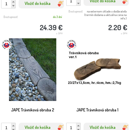
Vložiť do košíka
Vložiť do košíka
Dostupnosť:
na externom sklade u dodávateľa
(termín dodania a aktuálna cena na
Dostupnosť:
do 3 dní
info.)
24.39 €
2.20 €
s DPH
s DPH
JAPE Trávniková obruba 2
JAPE Trávniková obruba 1
Vložiť do košíka
Vložiť do košíka