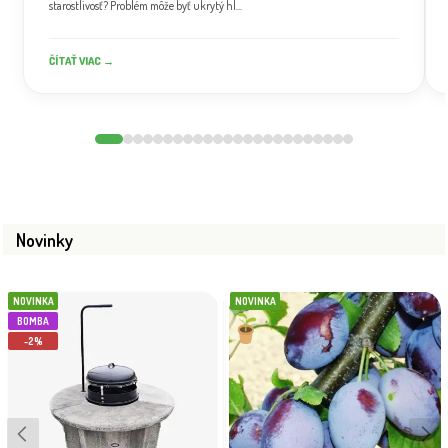
starostlivosť? Problém môže byť ukrytý hl...
ČÍTAŤ VIAC →
Novinky
NOVINKA
NOVINKA
BOMBA
-2%