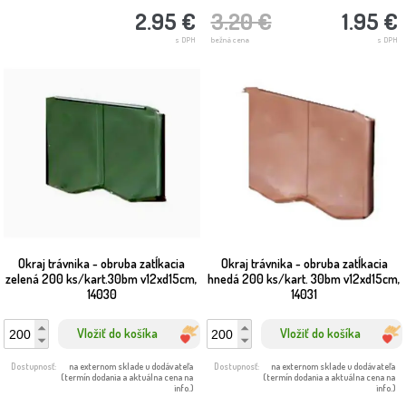
2.95 €
3.20 €
1.95 €
s DPH
bežná cena
s DPH
Okraj trávnika - obruba zatĺkacia
Okraj trávnika - obruba zatĺkacia
zelená 200 ks/kart.30bm v12xd15cm,
hnedá 200 ks/kart. 30bm v12xd15cm,
14030
14031
Vložiť do košíka
Vložiť do košíka
Dostupnosť:
na externom sklade u dodávateľa
Dostupnosť:
na externom sklade u dodávateľa
(termín dodania a aktuálna cena na
(termín dodania a aktuálna cena na
info.)
info.)