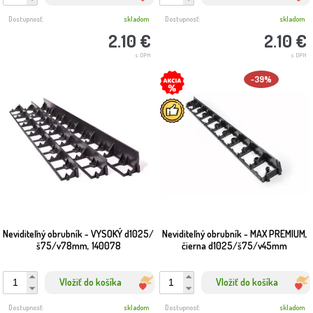
Dostupnosť:
skladom
Dostupnosť:
skladom
2.10 €
2.10 €
s DPH
s DPH
-39%
Neviditeľný obrubník - VYSOKÝ d1025/
Neviditeľný obrubník - MAX PREMIUM,
š75/v78mm, 140078
čierna d1025/š75/v45mm
Vložiť do košíka
Vložiť do košíka
Dostupnosť:
skladom
Dostupnosť:
skladom