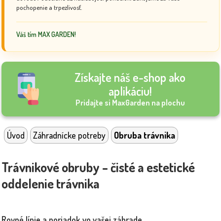
pochopenie a trpezlivosť.
Váš tím MAX GARDEN!
Získajte náš e-shop ako
aplikáciu!
Pridajte si MaxGarden na plochu
Úvod
Záhradnícke potreby
Obruba trávnika
Trávnikové obruby – čisté a estetické
oddelenie trávnika
Rovné línie a poriadok vo vašej záhrade