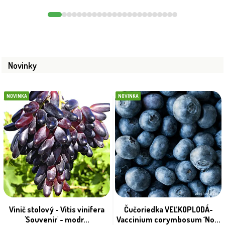
Novinky
NOVINKA
NOVINKA
Vinič stolový - Vitis vinifera
Čučoriedka VEĽKOPLODÁ-
'Souvenir' - modr...
Vaccinium corymbosum ´No...