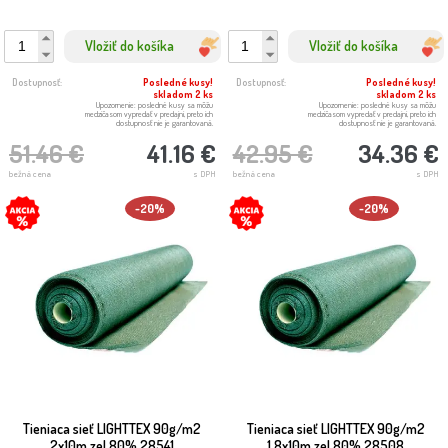
Vložiť do košíka
Vložiť do košíka
Dostupnosť:
Posledné kusy!
Dostupnosť:
Posledné kusy!
skladom 2 ks
skladom 2 ks
Upozornenie: posledné kusy sa môžu
Upozornenie: posledné kusy sa môžu
medzičasom vypredať v predajni, preto ich
medzičasom vypredať v predajni, preto ich
dostupnosť nie je garantovaná.
dostupnosť nie je garantovaná.
51.46 €
41.16 €
42.95 €
34.36 €
bežná cena
s DPH
bežná cena
s DPH
-20%
-20%
Tieniaca sieť LIGHTTEX 90g/m2
Tieniaca sieť LIGHTTEX 90g/m2
2x10m zel 80% 28541
1,8x10m zel 80% 28508