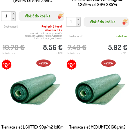
1,5x10m zel 80% 28504
1,2x10m zel 80% 28574
Vložiť do košíka
Vložiť do košíka
Dostupnosť:
Posledné kusy!
skladom 2 ks
Upozornenie: posledné kusy sa môžu
medzičasom vypredať v predajni, preto ich
Dostupnosť:
skladom
dostupnosť nie je garantovaná.
7.40 €
5.92 €
10.70 €
8.56 €
bežná cena
s DPH
bežná cena
s DPH
-20%
-20%
Tieniaca sieť LIGHTTEX 90g/m2 1x10m
Tieniaca sieť MEDIUMTEX 160g/m2