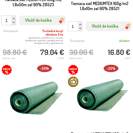
Tieniaca sieť MEDIUMTEX 160g/m2
1,8x50m zel 90% 28523
1,8x10m zel 90% 28521
Vložiť do košíka
Vložiť do košíka
Dostupnosť:
Posledné kusy!
skladom 2 ks
Upozornenie: posledné kusy sa môžu
medzičasom vypredať v predajni, preto ich
Dostupnosť:
skladom
dostupnosť nie je garantovaná.
30.90 €
16.80 €
98.80 €
79.04 €
bežná cena
s DPH
bežná cena
s DPH
-20%
-22%