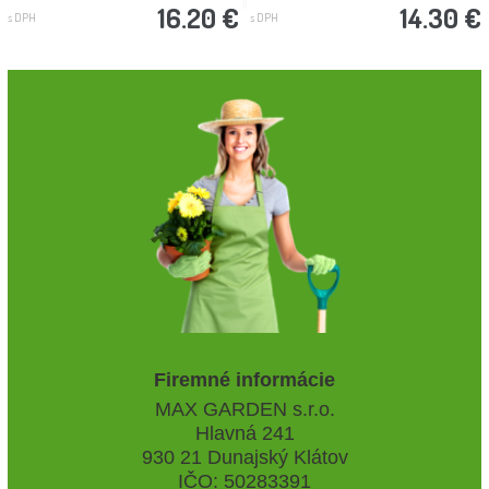
16.20 €
14.30 €
s DPH
s DPH
Firemné informácie
MAX GARDEN s.r.o.
Hlavná 241
930 21 Dunajský Klátov
IČO: 50283391