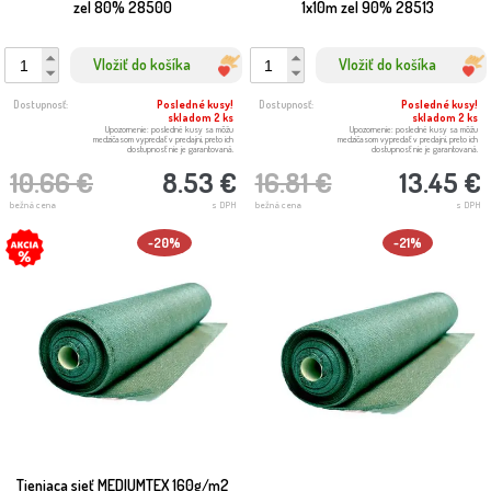
zel 80% 28500
1x10m zel 90% 28513
Vložiť do košíka
Vložiť do košíka
Dostupnosť:
Posledné kusy!
Dostupnosť:
Posledné kusy!
skladom 2 ks
skladom 2 ks
Upozornenie: posledné kusy sa môžu
Upozornenie: posledné kusy sa môžu
medzičasom vypredať v predajni, preto ich
medzičasom vypredať v predajni, preto ich
dostupnosť nie je garantovaná.
dostupnosť nie je garantovaná.
10.66 €
8.53 €
16.81 €
13.45 €
bežná cena
s DPH
bežná cena
s DPH
-20%
-21%
Tieniaca sieť MEDIUMTEX 160g/m2