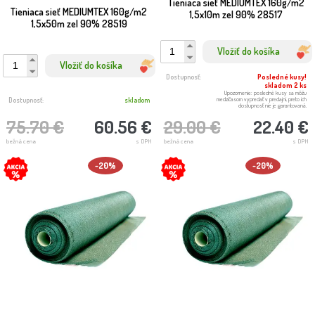
Tieniaca sieť MEDIUMTEX 160g/m2
Tieniaca sieť MEDIUMTEX 160g/m2
1,5x10m zel 90% 28517
1,5x50m zel 90% 28519
Vložiť do košíka
Vložiť do košíka
Dostupnosť:
Posledné kusy!
skladom 2 ks
Upozornenie: posledné kusy sa môžu
medzičasom vypredať v predajni, preto ich
Dostupnosť:
skladom
dostupnosť nie je garantovaná.
75.70 €
60.56 €
29.00 €
22.40 €
bežná cena
s DPH
bežná cena
s DPH
-20%
-20%