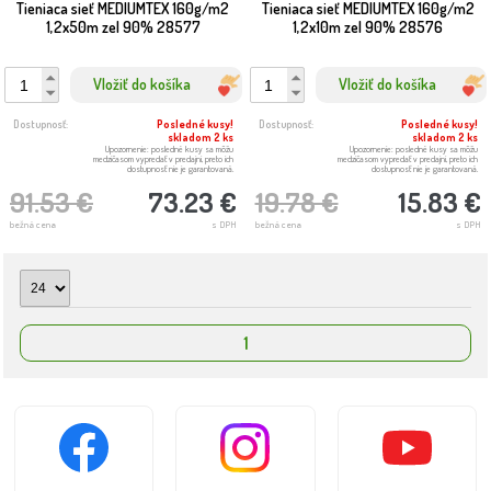
Tieniaca sieť MEDIUMTEX 160g/m2
Tieniaca sieť MEDIUMTEX 160g/m2
1,2x50m zel 90% 28577
1,2x10m zel 90% 28576
Vložiť do košíka
Vložiť do košíka
Dostupnosť:
Posledné kusy!
Dostupnosť:
Posledné kusy!
skladom 2 ks
skladom 2 ks
Upozornenie: posledné kusy sa môžu
Upozornenie: posledné kusy sa môžu
medzičasom vypredať v predajni, preto ich
medzičasom vypredať v predajni, preto ich
dostupnosť nie je garantovaná.
dostupnosť nie je garantovaná.
91.53 €
73.23 €
19.78 €
15.83 €
bežná cena
s DPH
bežná cena
s DPH
1