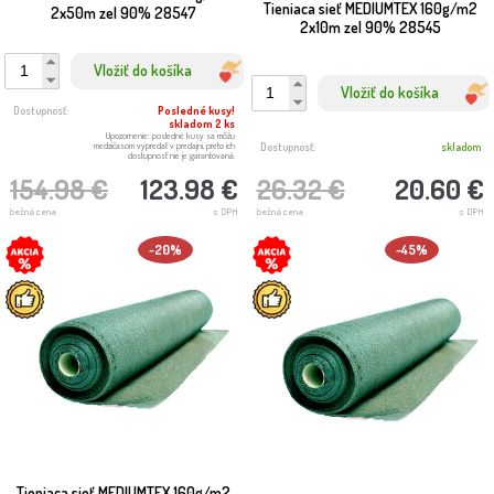
Tieniaca sieť MEDIUMTEX 160g/m2
2x50m zel 90% 28547
2x10m zel 90% 28545
Vložiť do košíka
Vložiť do košíka
Dostupnosť:
Posledné kusy!
skladom 2 ks
Upozornenie: posledné kusy sa môžu
medzičasom vypredať v predajni, preto ich
Dostupnosť:
skladom
dostupnosť nie je garantovaná.
26.32 €
20.60 €
154.98 €
123.98 €
bežná cena
s DPH
bežná cena
s DPH
-20%
-45%
Tieniaca sieť MEDIUMTEX 160g/m2