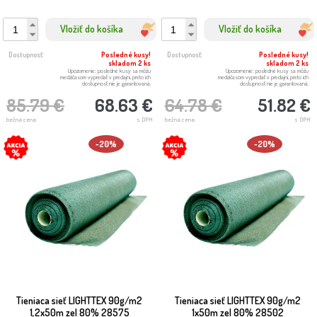
Vložiť do košíka
Vložiť do košíka
Dostupnosť:
Posledné kusy!
Dostupnosť:
Posledné kusy!
skladom 2 ks
skladom 2 ks
Upozornenie: posledné kusy sa môžu
Upozornenie: posledné kusy sa môžu
medzičasom vypredať v predajni, preto ich
medzičasom vypredať v predajni, preto ich
dostupnosť nie je garantovaná.
dostupnosť nie je garantovaná.
85.79 €
68.63 €
64.78 €
51.82 €
bežná cena
s DPH
bežná cena
s DPH
-20%
-20%
Tieniaca sieť LIGHTTEX 90g/m2
Tieniaca sieť LIGHTTEX 90g/m2
1,2x50m zel 80% 28575
1x50m zel 80% 28502