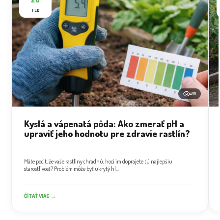
FEB
498
Kyslá a vápenatá pôda: Ako zmerať pH a
upraviť jeho hodnotu pre zdravie rastlín?
Máte pocit, že vaše rastliny chradnú, hoci im doprajete tú najlepšiu
starostlivosť? Problém môže byť ukrytý hl...
ČÍTAŤ VIAC →