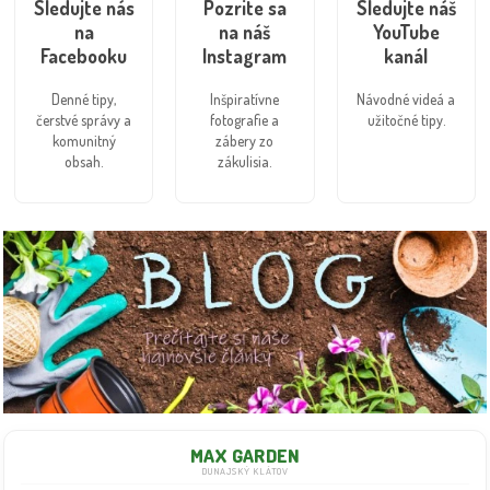
Sledujte nás
Pozrite sa
Sledujte náš
na
na náš
YouTube
Facebooku
Instagram
kanál
Denné tipy,
Inšpiratívne
Návodné videá a
čerstvé správy a
fotografie a
užitočné tipy.
komunitný
zábery zo
obsah.
zákulisia.
MAX GARDEN
DUNAJSKÝ KLÁTOV