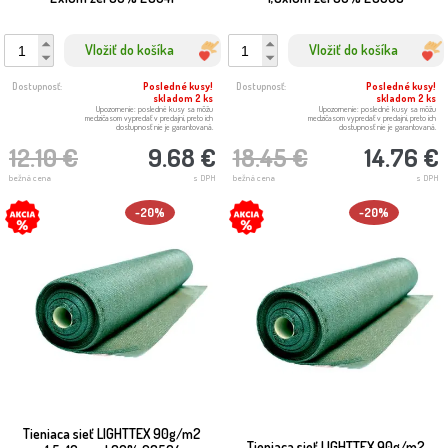
Vložiť do košíka
Vložiť do košíka
Dostupnosť:
Posledné kusy!
Dostupnosť:
Posledné kusy!
skladom 2 ks
skladom 2 ks
Upozornenie: posledné kusy sa môžu
Upozornenie: posledné kusy sa môžu
medzičasom vypredať v predajni, preto ich
medzičasom vypredať v predajni, preto ich
dostupnosť nie je garantovaná.
dostupnosť nie je garantovaná.
12.10 €
9.68 €
18.45 €
14.76 €
bežná cena
s DPH
bežná cena
s DPH
-20%
-20%
Tieniaca sieť LIGHTTEX 90g/m2
Tieniaca sieť LIGHTTEX 90g/m2