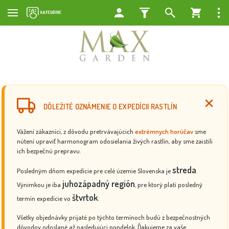
DÔLEŽITÉ OZNÁMENIE O EXPEDÍCII RASTLÍN
Vážení zákazníci, z dôvodu pretrvávajúcich
extrémnych horúčav
sme
nútení upraviť harmonogram odosielania živých rastlín, aby sme zaistili
ich bezpečnú prepravu.
streda
Posledným dňom expedície pre celé územie Slovenska je
.
juhozápadný región
Výnimkou je iba
, pre ktorý platí posledný
štvrtok
termín expedície vo
.
Všetky objednávky prijaté po týchto termínoch budú z bezpečnostných
dôvodov odoslané až nasledujúci pondelok. Ďakujeme za vaše