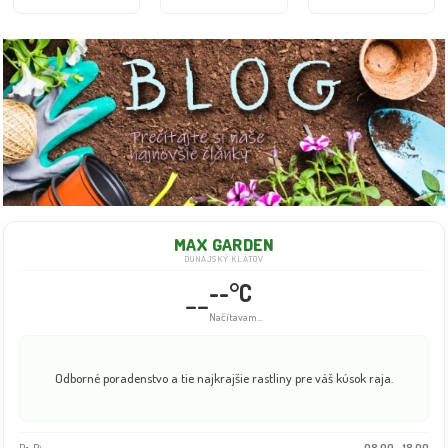
MAX GARDEN
DUNAJSKÝ KLÁTOV
--°C
--
Načítavam...
Odborné poradenstvo a tie najkrajšie rastliny pre váš kúsok raja.
Po-Pi:
08:00 - 18:00