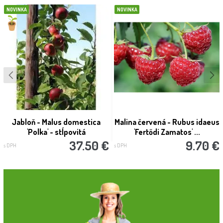
NOVINKA
NOVINKA
Jabloň - Malus domestica
Malina červená - Rubus idaeus
'Polka' - stĺpovitá
'Fertődi Zamatos' ...
37.50 €
9.70 €
s DPH
s DPH