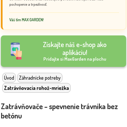
pochopenie a trpezlivosť.
Váš tím MAX GARDEN!
Získajte náš e-shop ako
aplikáciu!
Pridajte si MaxGarden na plochu
Úvod
Záhradnícke potreby
Zatrávňovacia rohož-mriežka
Zatrávňovače – spevnenie trávnika bez
betónu