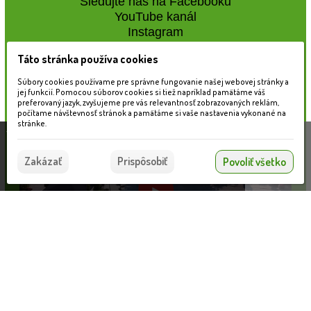
Sledujte nás na Facebooku
YouTube kanál
Instagram
Táto stránka používa cookies
Naše záhradné centrum
Súbory cookies používame pre správne fungovanie našej webovej stránky a
jej funkcií. Pomocou súborov cookies si tiež napríklad pamätáme váš
preferovaný jazyk, zvyšujeme pre vás relevantnosť zobrazovaných reklám,
počítame návštevnosť stránok a pamätáme si vaše nastavenia vykonané na
stránke.
Táto stránka používa súbory cookies, ktoré nám
pomáhajú poskytovať služby. Používaním našich
Súhlasím
Zakázať
Prispôsobiť
Povoliť všetko
služieb vyjadrujete súhlas s používaním súborov
cookies.
Viac informácií nájdete tu.
Informácie pre zákazníkov
Nahrávam...
VLOŽIŤ DO KOŠÍKA
Blog
Obchodné podmienky