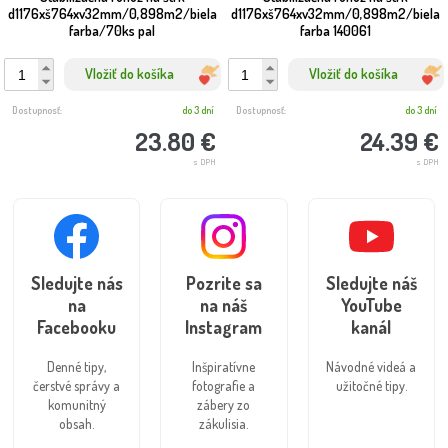
d1176xš764xv32mm/0,898m2/biela
d1176xš764xv32mm/0,898m2/biela
farba/70ks pal
farba 140061
Vložiť do košíka
Vložiť do košíka
Dostupnosť:
do 3 dní
Dostupnosť:
do 3 dní
23.80 €
24.39 €
s DPH
s DPH
Sledujte nás
Pozrite sa
Sledujte náš
na
na náš
YouTube
Facebooku
Instagram
kanál
Denné tipy,
Inšpiratívne
Návodné videá a
čerstvé správy a
fotografie a
užitočné tipy.
komunitný
zábery zo
obsah.
zákulisia.