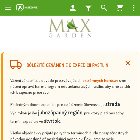
DÔLEŽITÉ OZNÁMENIE O EXPEDÍCII RASTLÍN
Vážení zákazníci, z dôvodu pretrvávajúcich
extrémnych horúčav
sme
nútení upraviť harmonogram odosielania živých rastlín, aby sme zaistili
ich bezpečnú prepravu.
streda
Posledným dňom expedície pre celé územie Slovenska je
.
juhozápadný región
Výnimkou je iba
, pre ktorý platí posledný
štvrtok
termín expedície vo
.
Všetky objednávky prijaté po týchto termínoch budú z bezpečnostných
dôvodov odoslané až nasledujúci pondelok. Ďakujeme za vaše