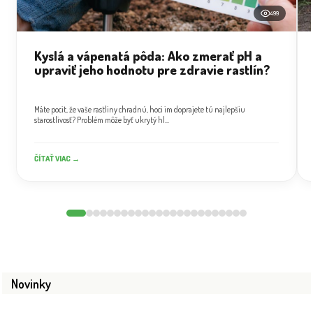
499
Kyslá a vápenatá pôda: Ako zmerať pH a
upraviť jeho hodnotu pre zdravie rastlín?
Máte pocit, že vaše rastliny chradnú, hoci im doprajete tú najlepšiu
starostlivosť? Problém môže byť ukrytý hl...
ČÍTAŤ VIAC →
Novinky