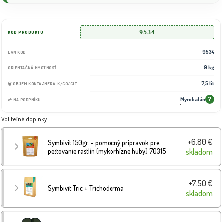
9534
KÓD PRODUKTU
9534
EAN KÓD
9 kg
ORIENTAČNÁ HMOTNOSŤ
7,5 lit
🗑️ OBJEM KONTAJNERA: K/CO/CLT
Myrobalán
?
🌱 NA PODPNÍKU:
Voliteľné doplnky
+6.80 €
Symbivit 150gr. - pomocný prípravok pre
pestovanie rastlín (mykorhízne huby) 70315
skladom
+7.50 €
Symbivit Tric + Trichoderma
skladom