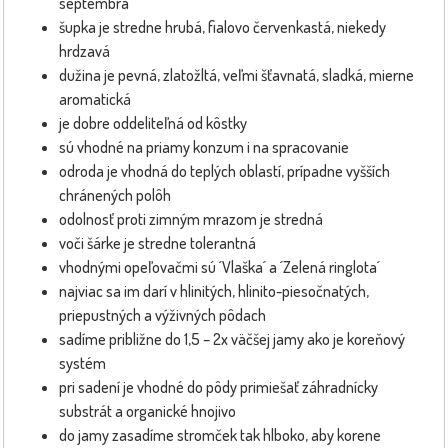
septembra
šupka je stredne hrubá, fialovo červenkastá, niekedy
hrdzavá
dužina je pevná, zlatožltá, veľmi šťavnatá, sladká, mierne
aromatická
je dobre oddeliteľná od kôstky
sú vhodné na priamy konzum i na spracovanie
odroda je vhodná do teplých oblastí, prípadne vyšších
chránených polôh
odolnosť proti zimným mrazom je stredná
voči šárke je stredne tolerantná
vhodnými opeľovačmi sú ´Vlaška´ a ´Zelená ringlota´
najviac sa im darí v hlinitých, hlinito-piesočnatých,
priepustných a výživných pôdach
sadíme približne do 1,5 – 2x väčšej jamy ako je koreňový
systém
pri sadení je vhodné do pôdy primiešať záhradnícky
substrát a organické hnojivo
do jamy zasadíme stromček tak hlboko, aby korene