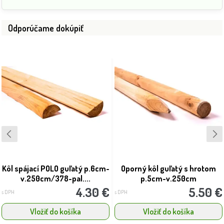
Odporúčame dokúpiť
Kôl spájací POLO guľatý p.6cm-
Oporný kôl guľatý s hrotom
v.250cm/378-pal....
p.5cm-v.250cm
4.30 €
5.50 €
s DPH
s DPH
Vložiť do košíka
Vložiť do košíka