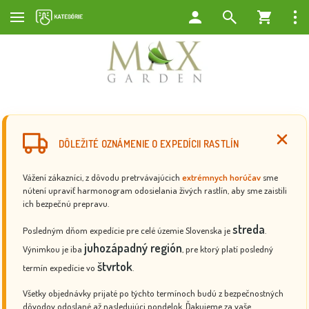
DÔLEŽITÉ OZNÁMENIE O EXPEDÍCII RASTLÍN
Vážení zákazníci, z dôvodu pretrvávajúcich
extrémnych horúčav
sme
nútení upraviť harmonogram odosielania živých rastlín, aby sme zaistili
ich bezpečnú prepravu.
streda
Posledným dňom expedície pre celé územie Slovenska je
.
juhozápadný región
Výnimkou je iba
, pre ktorý platí posledný
štvrtok
termín expedície vo
.
Všetky objednávky prijaté po týchto termínoch budú z bezpečnostných
dôvodov odoslané až nasledujúci pondelok. Ďakujeme za vaše