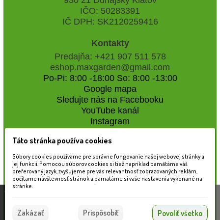
930 21 Dunajský Klátov
IČO: 50283391
IČ DPH: SK2120259416
Kontakty
Predajňa: +421 907 511 578
eshop.maxgarden@gmail.com
Po-Pi: 8:00 -18:00 So: 8:00 -13:00
Google mapa
Sledujte nás na Facebooku
YouTube kanál
Instagram
Táto stránka používa cookies
Naše záhradné centrum
Súbory cookies používame pre správne fungovanie našej webovej stránky a
jej funkcií. Pomocou súborov cookies si tiež napríklad pamätáme váš
preferovaný jazyk, zvyšujeme pre vás relevantnosť zobrazovaných reklám,
počítame návštevnosť stránok a pamätáme si vaše nastavenia vykonané na
stránke.
Táto stránka používa súbory cookies, ktoré nám
pomáhajú poskytovať služby. Používaním našich
Súhlasím
Zakázať
Prispôsobiť
Povoliť všetko
služieb vyjadrujete súhlas s používaním súborov