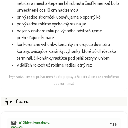
netrčali a miesto štepenia (zhrubnutá časť kmienka) bolo
umiestnené cca 10 cm nad zemou
pri výsadbe stromček upevňujeme o oporný kôl
po výsadbe robíme výchovný rez na jar
na jar, v druhom roku po výsadbe odstraňujeme
prehusťujúce konáre
konkurenčné výhonky, konáriky smerujúce dovnútra
koruny, ovísajúce konáriky, výhonky, ktoré sú dlhšie, ako
terminál, či konáriky rastúce pod príliš ostrým uhlom
v ďalších rokoch už robíme radšej letný rez
(vyhradzujeme si právo meniť tieto popisy a špecifikácie bez predošlého
upozornenia)
Špecifikácia
🗑️ Objem kontajnera:
7,5 lit
K/Co/Clt