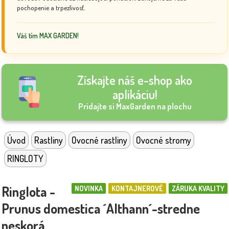
pochopenie a trpezlivosť.
Váš tím MAX GARDEN!
Získajte náš e-shop ako
aplikáciu!
Pridajte si MaxGarden na plochu
Úvod
Rastliny
Ovocné rastliny
Ovocné stromy
RINGLOTY
Ringlota -
NOVINKA
KONTAJNEROVÉ
ZÁRUKA KVALITY
Prunus domestica ´Althann´-stredne
neskorá