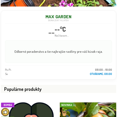
MAX GARDEN
DUNAJSKÝ KLÁTOV
--°C
--
Načítavam...
Odborné poradenstvo a tie najkrajšie rastliny pre váš kúsok raja.
Po-Pi:
08:00 - 18:00
So:
08:00 - 16:00
Populárne produkty
BOMBA
NOVINKA