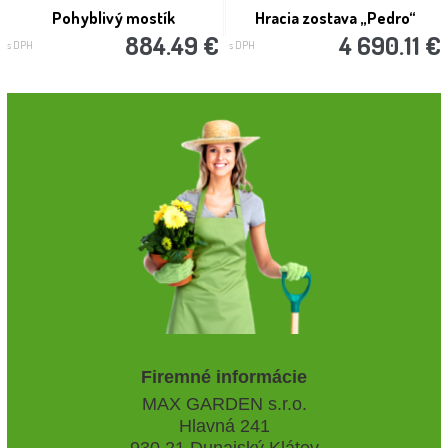
Pohyblivý mostík
Hracia zostava „Pedro“
884.49 €
4 690.11 €
s DPH
s DPH
Firemné informácie
MAX GARDEN s.r.o.
Hlavná 241