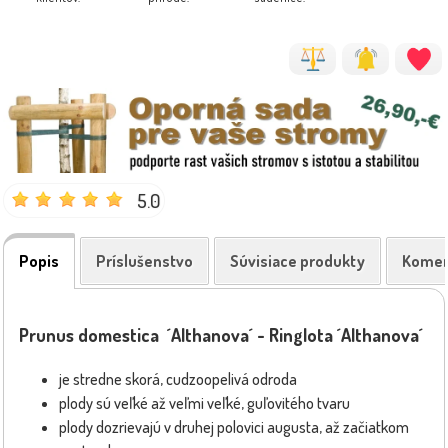
5.0
Popis
Príslušenstvo
Súvisiace produkty
Komen
Prunus domestica ´Althanova´ - Ringlota ´Althanova´
je stredne skorá, cudzoopelivá odroda
plody sú veľké až veľmi veľké, guľovitého tvaru
plody dozrievajú v druhej polovici augusta, až začiatkom