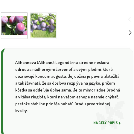
Althannova (Althann)-Legendárna stredne neskorá
odroda s nádhernými červenofialovými plodmi, ktoré
dozrievajú koncom augusta. Jej dužina je pevná, zlatožltá
a tak šťavnatá, že sa doslova rozplýva na jazyku, pričom
kôstka sa oddeľuje úplne sama. Je to mimoriadne úrodná
a vitálna ringlota, ktorá na vašom eshope nesmie chýbať,
pretože stabilne prináša bohatú úrodu prvotriednej
kvality.
NA CELÝ POPIS ↓