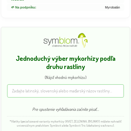
🌱 Na podpníku:
Myrobalán
Jednoduchý výber mykorhízy podľa
druhu rastliny
(Nájsť vhodnú mykorhízu)
Pre spustenie vyhľadávania začnite písať...
*Všetky špecializované varianty mykorhízy (KVET, ZELENINA, BYLINKY) môžete nahradiť
univerzálnym produktom Symbivit alebo Symbivit Tric (obohatený o ochranu).