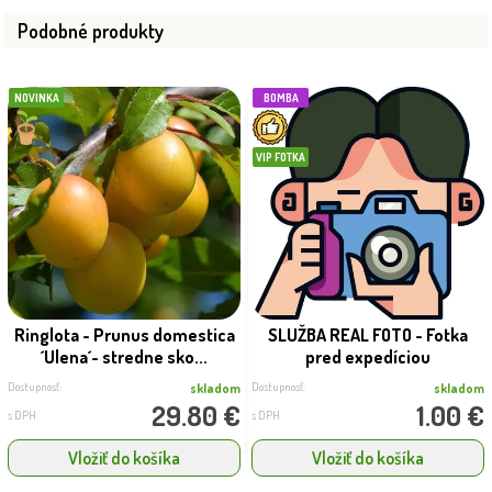
Podobné produkty
NOVINKA
BOMBA
VIP FOTKA
Ringlota - Prunus domestica
SLUŽBA REAL FOTO - Fotka
´Ulena´- stredne sko...
pred expedíciou
Dostupnosť:
Dostupnosť:
skladom
skladom
29.80 €
1.00 €
s DPH
s DPH
Vložiť do košíka
Vložiť do košíka