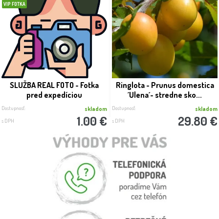
VIP FOTKA
SLUŽBA REAL FOTO - Fotka
Ringlota - Prunus domestica
pred expedíciou
´Ulena´- stredne sko...
Dostupnosť:
Dostupnosť:
skladom
skladom
1.00 €
29.80 €
s DPH
s DPH