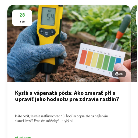
28
FEB
498
Kyslá a vápenatá pôda: Ako zmerať pH a
upraviť jeho hodnotu pre zdravie rastlín?
Máte pocit, že vaše rastliny chradnú, hoci im doprajete tú najlepšiu
starostlivosť? Problém môže byť ukrytý hl...
ČÍTAŤ VIAC →