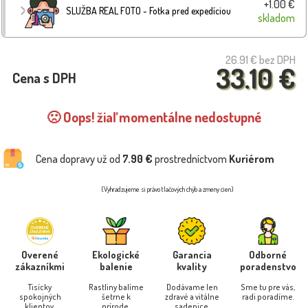
+1.00 €
SLUŽBA REAL FOTO - Fotka pred expedíciou
skladom
26.91 €
bez DPH
33.10 €
Cena s DPH
🙁 Oops! žiaľ momentálne nedostupné
Cena dopravy už od
7.90 €
prostredníctvom
Kuriérom
(Vyhradzujeme si právo tlačových chýb a zmeny cien)
Overené
Ekologické
Garancia
Odborné
zákazníkmi
balenie
kvality
poradenstvo
Tisícky
Rastliny balíme
Dodávame len
Sme tu pre vás,
spokojných
šetrne k
zdravé a vitálne
radi poradíme.
klientov.
prírode.
sadenice.