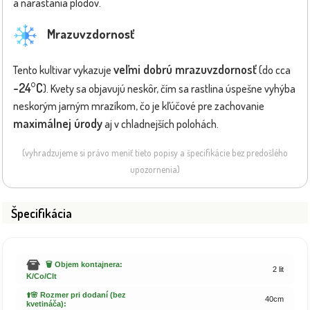
a narastania plodov.
Mrazuvzdornosť
veľmi dobrú mrazuvzdornosť
Tento kultivar vykazuje
(do cca
-24°C
). Kvety sa objavujú neskôr, čím sa rastlina úspešne vyhýba
neskorým jarným mrazíkom, čo je kľúčové pre zachovanie
maximálnej úrody
aj v chladnejších polohách.
(vyhradzujeme si právo meniť tieto popisy a špecifikácie bez predošlého
upozornenia)
Špecifikácia
🗑️ Objem kontajnera:
2 lit
K/Co/Clt
⬆️🌸 Rozmer pri dodaní (bez
40cm
kvetináča):