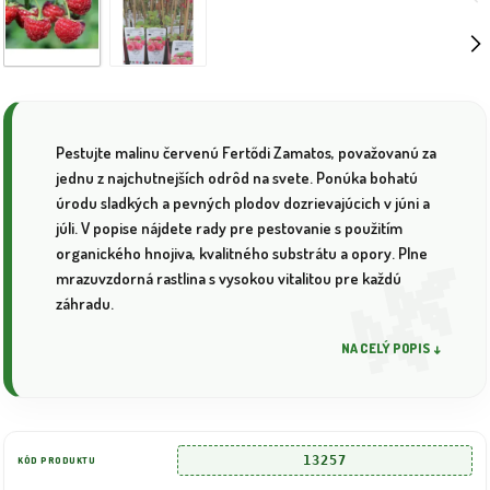
Pestujte malinu červenú Fertődi Zamatos, považovanú za
jednu z najchutnejších odrôd na svete. Ponúka bohatú
úrodu sladkých a pevných plodov dozrievajúcich v júni a
júli. V popise nájdete rady pre pestovanie s použitím
organického hnojiva, kvalitného substrátu a opory. Plne
mrazuvzdorná rastlina s vysokou vitalitou pre každú
záhradu.
NA CELÝ POPIS ↓
13257
KÓD PRODUKTU