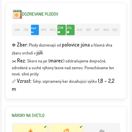
DOZRIEVANIE PLODOV
JÚN
JÚL
MAR
JAN
FEB
APR
MÁJ
AUG
SEP
OKT
NOV
DEC
✂️
🍓
🍓
Zber:
polovice júna
🍓
Plody dozrievajú od
a hlavná vlna
júli
zberu vrcholí v
.
Rez:
marec
✂️
Skoro na jar (
) odstraňujeme dvojročné,
odrodené a suché výhony tesne nad zemou. Ponechávame len
nové, silné prúty.
Vzrast:
1,8 – 2,2
📏
Silný, vzpriamený ker dosahujúci výšku
m
.
NÁROKY NA SVETLO
✔
✔
☀️
⛅
☁️