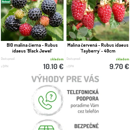
BIO malina čierna - Rubus
Malina červená - Rubus idaeus
idaeus ´Black Jewel´
'Tayberry' - 40cm
Dostupnosť:
Dostupnosť:
skladom
skladom
10.10 €
9.70 €
s DPH
s DPH