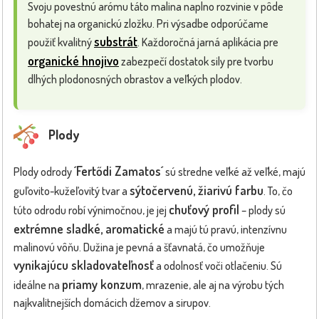
Svoju povestnú arómu táto malina naplno rozvinie v pôde
bohatej na organickú zložku. Pri výsadbe odporúčame
substrát
použiť kvalitný
. Každoročná jarná aplikácia pre
organické hnojivo
zabezpečí dostatok sily pre tvorbu
dlhých plodonosných obrastov a veľkých plodov.
Plody
´Fertődi Zamatos´
Plody odrody
sú stredne veľké až veľké, majú
sýtočervenú, žiarivú farbu
guľovito-kužeľovitý tvar a
. To, čo
chuťový profil
túto odrodu robí výnimočnou, je jej
– plody sú
extrémne sladké, aromatické
a majú tú pravú, intenzívnu
malinovú vôňu. Dužina je pevná a šťavnatá, čo umožňuje
vynikajúcu skladovateľnosť
a odolnosť voči otlačeniu. Sú
priamy konzum
ideálne na
, mrazenie, ale aj na výrobu tých
najkvalitnejších domácich džemov a sirupov.