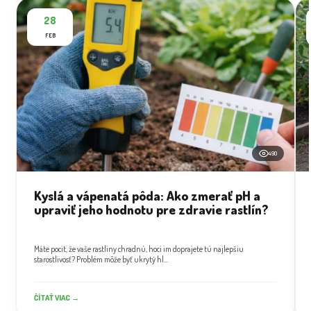
28
FEB
490
Kyslá a vápenatá pôda: Ako zmerať pH a
upraviť jeho hodnotu pre zdravie rastlín?
Máte pocit, že vaše rastliny chradnú, hoci im doprajete tú najlepšiu
starostlivosť? Problém môže byť ukrytý hl...
ČÍTAŤ VIAC →