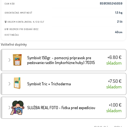
8591365245059
EAN KÓD
1,5 kg
ORIENTAČNÁ HMOTNOSŤ
2 lit
🗑️ OBJEM KONTAJNERA: K/CO/CLT
⬆️🌸 ROZMER PRI DODANÍ (BEZ
40cm
KVETINÁČA):
Voliteľné doplnky
+6.80 €
Symbivit 150gr. - pomocný prípravok pre
pestovanie rastlín (mykorhízne huby) 70315
skladom
+7.50 €
Symbivit Tric + Trichoderma
skladom
+1.00 €
SLUŽBA REAL FOTO - Fotka pred expedíciou
skladom