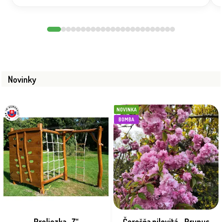
Novinky
NOVINKA
BOMBA
Preliezka „Z“
Čerešňa pilovitá - Prunus