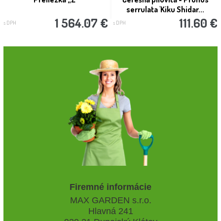
serrulata 'Kiku Shidar...
1 564.07 €
111.60 €
s DPH
s DPH
Firemné informácie
MAX GARDEN s.r.o.
Hlavná 241