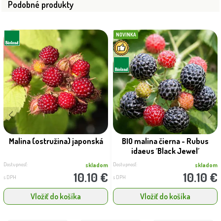
Podobné produkty
NOVINKA
Malina (ostružina) japonská
BIO malina čierna - Rubus
idaeus ´Black Jewel´
Dostupnosť:
Dostupnosť:
skladom
skladom
10.10 €
10.10 €
s DPH
s DPH
Vložiť do košíka
Vložiť do košíka