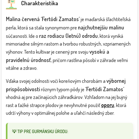
Charakteristika
Malina červená
´Fertődi Zamatos´
je maďarská šľachtiteľská
najchutnejšiu malinu
perla, ktorá sa stala synonymom pre
raz rodiacu (letnú) odrodu
súčasnosti. Ide o
, ktorá vyniká
mimoriadne silným rastom a tvorbou robustných, vzpriamených
vysokú a
výhonov. Tento kultivar je cenený pre svoju
pravidelnú úrodnosť
, pričom rastlina pôsobí v záhrade veľmi
vitálne a zdravo.
výbornej
Vďaka svojej odolnosti voči koreňovým chorobám a
prispôsobivosti
´Fertődi Zamatos´
rôznym typom pôdy je
vhodná aj pre začínajúcich záhradkárov. Vzhľadom na jej bujný
oporu
rast a ťažké strapce plodov je nevyhnutné použiť
, ktorá
udrží výhony v optimálnej polohe a uľahčí následný zber.
💡 TIP PRE GURMÁNSKU ÚRODU: