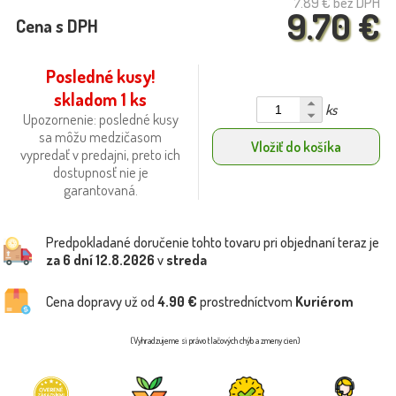
7.89 €
bez DPH
9.70 €
Cena s DPH
Posledné kusy!
skladom 1 ks
ks
Upozornenie: posledné kusy
sa môžu medzičasom
Vložiť do košíka
vypredať v predajni, preto ich
dostupnosť nie je
garantovaná.
Predpokladané doručenie tohto tovaru pri objednaní teraz je
za 6 dní
12.8.2026
v
streda
Cena dopravy už od
4.90 €
prostredníctvom
Kuriérom
(Vyhradzujeme si právo tlačových chýb a zmeny cien)