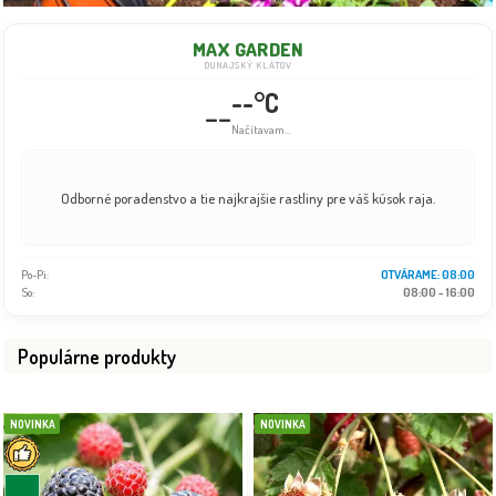
MAX GARDEN
DUNAJSKÝ KLÁTOV
--°C
--
Info dočasne nedostupné
Odborné poradenstvo a tie najkrajšie rastliny pre váš kúsok raja.
Po-Pi:
08:00 - 18:00
So:
08:00 - 16:00
Populárne produkty
NOVINKA
NOVINKA