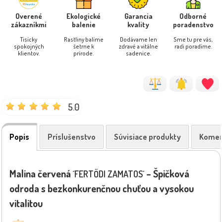
Overené
Ekologické
Garancia
Odborné
zákazníkmi
balenie
kvality
poradenstvo
Tisícky
Rastliny balíme
Dodávame len
Sme tu pre vás,
spokojných
šetrne k
zdravé a vitálne
radi poradíme.
klientov.
prírode.
sadenice.
5.0
Popis
Príslušenstvo
Súvisiace produkty
Komen
Malina červená
– Špičková
´FERTŐDI ZAMATOS´
odroda s bezkonkurenčnou chuťou a vysokou
vitalitou