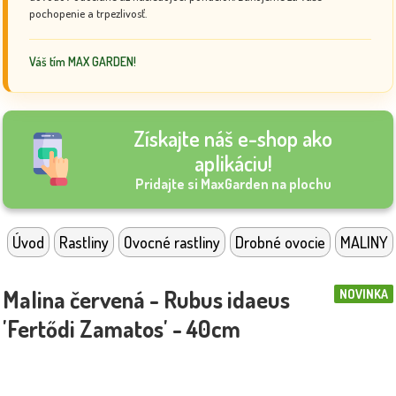
pochopenie a trpezlivosť.
Váš tím MAX GARDEN!
Získajte náš e-shop ako
aplikáciu!
Pridajte si MaxGarden na plochu
Úvod
Rastliny
Ovocné rastliny
Drobné ovocie
MALINY
Malina červená - Rubus idaeus
NOVINKA
'Fertődi Zamatos' - 40cm