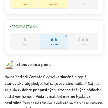
SLNKO
POLOTIEŇ
TIEŇ
NÁROKY NA ZÁVLAHU
✔
💧
💧💧
💧💧💧
NÍZKA
STREDNÁ
VYSOKÁ
Stanovisko a pôda
´Fertődi Zamatos´
slnečné a teplé
Malina
vyžaduje
stanovisko
, aby plody získali svoju povestnú sladkosť. Najlepšie
dobre priepustných, stredne ťažkých pôdach
sa jej darí v
s
mierne kyslá až
dostatkom humusu. Pôda by mala byť
neutrálna
. Pravidelná zálievka je dôležitá najmä v čase kvitnutia