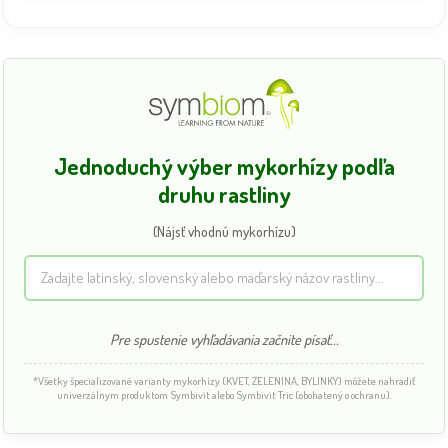
Jednoduchý výber mykorhízy podľa
druhu rastliny
(Nájsť vhodnú mykorhízu)
Pre spustenie vyhľadávania začnite písať...
*Všetky špecializované varianty mykorhízy (KVET, ZELENINA, BYLINKY) môžete nahradiť
univerzálnym produktom Symbivit alebo Symbivit Tric (obohatený o ochranu).