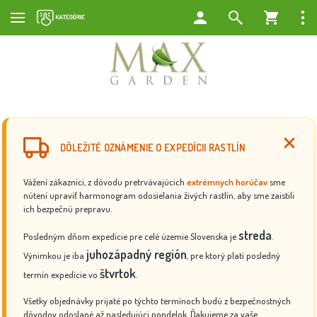
DÔLEŽITÉ OZNÁMENIE O EXPEDÍCII RASTLÍN
Vážení zákazníci, z dôvodu pretrvávajúcich
extrémnych horúčav
sme
nútení upraviť harmonogram odosielania živých rastlín, aby sme zaistili
ich bezpečnú prepravu.
streda
Posledným dňom expedície pre celé územie Slovenska je
.
juhozápadný región
Výnimkou je iba
, pre ktorý platí posledný
štvrtok
termín expedície vo
.
Všetky objednávky prijaté po týchto termínoch budú z bezpečnostných
dôvodov odoslané až nasledujúci pondelok. Ďakujeme za vaše