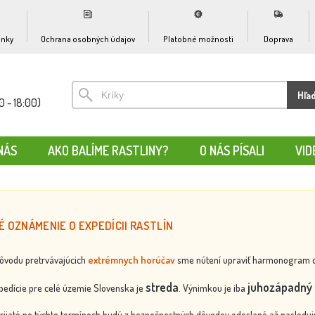
nky
Ochrana osobných údajov
Platobné možnosti
Doprava
Hľa
0 - 18:00)
NÁS
AKO BALÍME RASTLINY?
O NÁS PÍSALI
VID
É OZNÁMENIE O EXPEDÍCII RASTLÍN
dôvodu pretrvávajúcich
extrémnych horúčav
sme nútení upraviť harmonogram odos
streda
juhozápadný 
edície pre celé územie Slovenska je
. Výnimkou je iba
rijaté po týchto termínoch budú z bezpečnostných dôvodov odoslané až nasledujú