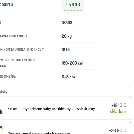
15803
RODUKTU
15803
D
20 kg
TAČNÁ HMOTNOSŤ
18 lit
JEM KONTAJNERA: K/CO/CLT
OZMER PRI DODANÍ (BEZ
180-200 cm
ÁČA):
6-8 cm
OD KMEŇA:
plnky
+19.10 €
Ectovit - mykorhízne huby pre ihličany a lesné stromy
skladom
+26.90 €
Oporná-upevňovacia sada k stromom