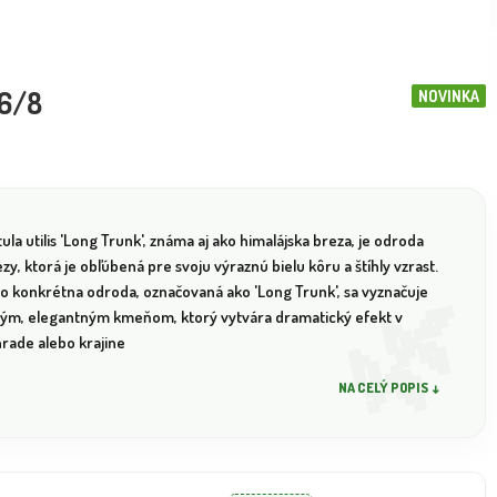
,6/8
NOVINKA
ula utilis 'Long Trunk', známa aj ako himalájska breza, je odroda
zy, ktorá je obľúbená pre svoju výraznú bielu kôru a štíhly vzrast.
to konkrétna odroda, označovaná ako 'Long Trunk', sa vyznačuje
hým, elegantným kmeňom, ktorý vytvára dramatický efekt v
hrade alebo krajine
NA CELÝ POPIS ↓