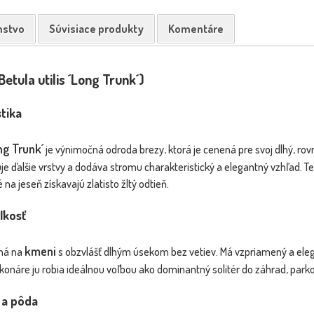
glans regia
/12...
nstvo
Súvisiace produkty
Komentáre
Dostupnosť:
Dostupnosť:
skladom
skladom
102.20 €
42.30 €
s DPH
s DPH
etula utilis ´Long Trunk´)
tika
ng Trunk´
je výnimočná odroda brezy, ktorá je cenená pre svoj dlhý, ro
je ďalšie vrstvy a dodáva stromu charakteristický a elegantný vzhľad. Te
 na jeseň získavajú zlatisto žltý odtieň.
ľkosť
kmeni
aná na
s obzvlášť dlhým úsekom bez vetiev. Má vzpriamený a elega
konáre ju robia ideálnou voľbou ako dominantný solitér do záhrad, parkov
 a pôda