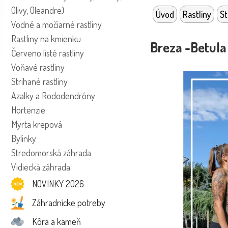
Olivy, Oleandre)
Úvod
Rastliny
S
Vodné a močiarné rastliny
Rastliny na kmienku
Breza -Betula
Červeno listé rastliny
Voňavé rastliny
Strihané rastliny
Azalky a Rododendróny
Hortenzie
Myrta krepová
Bylinky
Stredomorská záhrada
Vidiecká záhrada
NOVINKY 2026
Záhradnícke potreby
Kôra a kameň