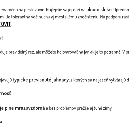
plnom slnku
nenáročná na pestovanie. Najlepšie sa jej darí na
. Upredno
. Je tolerantná voči suchu aj mestskému znečisteniu. Na podporu rastu
TOVIT
.
sť
uje pravidelný rez, ale môžete ho tvarovať na jar, ak je to potrebné. V p
typické previsnuté jahňady
bjavujú
, z ktorých sa na jeseň vytvárajú 
rnosť
 je plne mrazuvzdorná
a bez problémov prežije aj tuhé zimy.
a