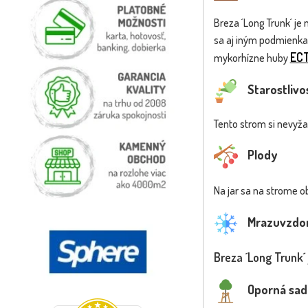
Breza ´Long Trunk´ je 
sa aj iným podmienkam
EC
mykorhízne huby
Starostlivo
Tento strom si nevyžad
Plody
Na jar sa na strome o
Mrazuvzdo
Breza ´Long Trunk´
Oporná sad