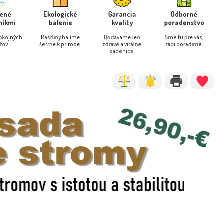
rené
Ekologické
Garancia
Odborné
níkmi
balenie
kvality
poradenstvo
pokojných
Rastliny balíme
Dodávame len
Sme tu pre vás,
tov.
šetrne k prírode.
zdravé a vitálne
radi poradíme.
sadenice.
 pilovitá - Prunus serrulata
Granátovník púnsky - Punica
NOVINKA
'Kiku Shidar...
granatum - 80/100cm...