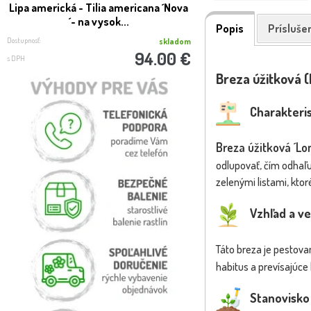
Lipa americká - Tilia americana ´Nova
Orech vlašský - Ju
´- na vysok...
'Bohumil' - 100
Popis
Prísluše
Dostupnosť:
Dostupnosť:
skladom
94.00 €
s DPH
s DPH
Breza úžitková (B
Charakteris
Breza úžitková ´Lo
odlupovať, čím odhaľu
zelenými listami, ktoré
Vzhľad a ve
Táto breza je pestov
habitus a prevísajúce 
Stanovisko