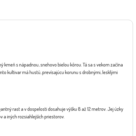
Dostupnosť:
skladom
sk
111.60 €
25.2
s DPH
vný kmeň s nápadnou, snehovo bielou kôrou. Tá sa s vekom začína
nto kultivar má hustú, prevísajúcu korunu s drobnými, lesklými
ntný rast a v dospelosti dosahuje výšku 8 až 12 metrov. Jej úzky
 a iných rozsiahlejších priestorov.