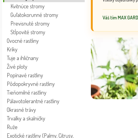
Kvitnúce stromy
Guľatokorunné stromy
Váš tím MAX GAR
Previsnuté stromy
Stĺpovité stromy
Ovocné rastliny
Kríky
Tuje a ihličnany
Živé ploty
Popínavé rastliny
Pôdopokryvné rastliny
Tieňomilné rastliny
Pálavotolerantné rastliny
Okrasné trávy
Trvalky a skalničky
Ruže
Exotické rastliny (Palmy, Citrusy,