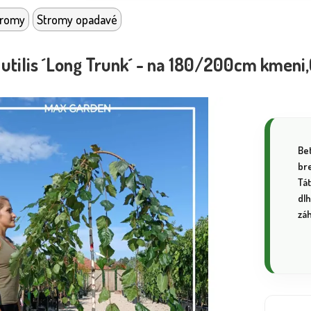
tromy
Stromy opadavé
 utilis ´Long Trunk´ - na 180/200cm kmeni
Bet
bre
Tá
dl
zá