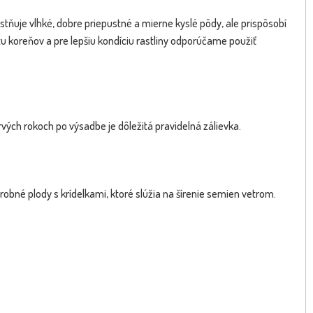
stňuje vlhké, dobre priepustné a mierne kyslé pôdy, ale prispôsobí
 koreňov a pre lepšiu kondíciu rastliny odporúčame použiť
rvých rokoch po výsadbe je dôležitá pravidelná zálievka.
drobné plody s krídelkami, ktoré slúžia na šírenie semien vetrom.