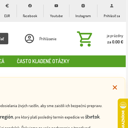
EUR
Facebook
Youtube
Instagram
Prihlásiť sa
je prázdny
dať
Prihlásenie
za 0.00 €
EÁ
ČASTO KLADENÉ OTÁZKY
ielania živých rastlín, aby sme zaistili ich bezpečnú prepravu.
región
štvrtok
, pre ktorý platí posledný termín expedície vo
.
ci pondelok. Ďakujeme za vaše pochopenie a trpezlivosť.