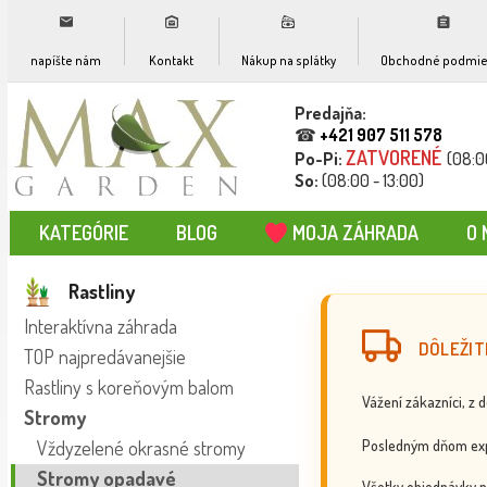
napíšte nám
Kontakt
Nákup na splátky
Obchodné podmie
Predajňa:
☎
+421 907 511 578
ZATVORENÉ
Po-Pi:
(08:0
So:
(08:00 - 13:00)
KATEGÓRIE
BLOG
MOJA ZÁHRADA
O 
Rastliny
Interaktívna záhrada
DÔLEŽIT
TOP najpredávanejšie
Rastliny s koreňovým balom
Vážení zákazníci, z 
Stromy
Posledným dňom exp
Vždyzelené okrasné stromy
Stromy opadavé
Všetky objednávky p