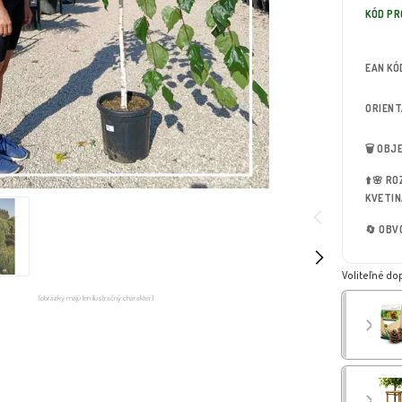
KÓD P
EAN KÓ
ORIEN
🗑️ OB
⬆️🌸 R
KVETIN
🔄 OBV
Voliteľné do
(obrázky majú len ilustračný charakter)