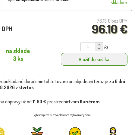
skladom
78.13 €
bez DPH
96.10 €
s DPH
ks
na sklade
3 ks
Vložiť do košíka
edpokladané doručenie tohto tovaru pri objednaní teraz je
za 6 dní
.8.2026
v
štvrtok
na dopravy už od
11.90 €
prostredníctvom
Kuriérom
(Vyhradzujeme si právo tlačových chýb a zmeny cien)