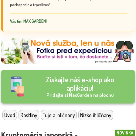
pochopenie a trpezlivosť.
Váš tím MAX GARDEN!
Získajte náš e-shop ako
aplikáciu!
Pridajte si MaxGarden na plochu
Úvod
Rastliny
Tuje a ihličnany
Nízke ihličňany
Kryptoméria japonská -
NOVINKA