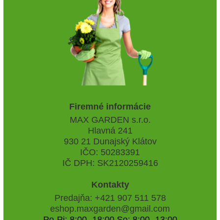
Firemné informácie
MAX GARDEN s.r.o.
Hlavná 241
930 21 Dunajský Klátov
IČO: 50283391
IČ DPH: SK2120259416
Kontakty
Predajňa: +421 907 511 578
eshop.maxgarden@gmail.com
Po-Pi: 8:00 -18:00 So: 8:00 -13:00