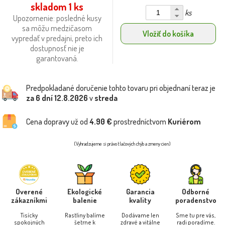
skladom 1 ks
ks
Upozornenie: posledné kusy
sa môžu medzičasom
Vložiť do košíka
vypredať v predajni, preto ich
dostupnosť nie je
garantovaná.
Predpokladané doručenie tohto tovaru pri objednaní teraz je
za 6 dní
12.8.2026
v
streda
Cena dopravy už od
4.90 €
prostredníctvom
Kuriérom
(Vyhradzujeme si právo tlačových chýb a zmeny cien)
Overené
Ekologické
Garancia
Odborné
zákazníkmi
balenie
kvality
poradenstvo
Tisícky
Rastliny balíme
Dodávame len
Sme tu pre vás,
spokojných
šetrne k
zdravé a vitálne
radi poradíme.