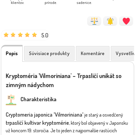
klientov.
prírode.
sadenice.
5.0
Popis
Súvisiace produkty
Komentáre
Vysvetli
Kryptoméria 'Vilmoriniana' – Trpasličí unikát so
zimným nádychom
Charakteristika
Cryptomeria japonica 'Vilmoriniana'
je starý a osvedčený
trpasličí kultivar kryptomérie
, ktorý bol objavený v Japonsku
už koncom 19. storočia. Je to jeden z najpomalšie rastúcich