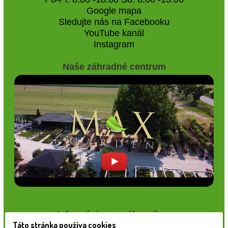
Google mapa
Sledujte nás na Facebooku
YouTube kanál
Instagram
Naše záhradné centrum
Informácie pre zákazníkov
Táto stránka používa cookies