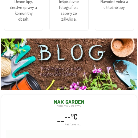
Denné tipy,
Inšpiratívne
Návodné videá a
čerstvé správy a
fotografie a
užitočné tipy.
komunitný
zábery zo
obsah.
zákulisia.
MAX GARDEN
DUNAJSKÝ KLÁTOV
--°C
--
Načítavam...