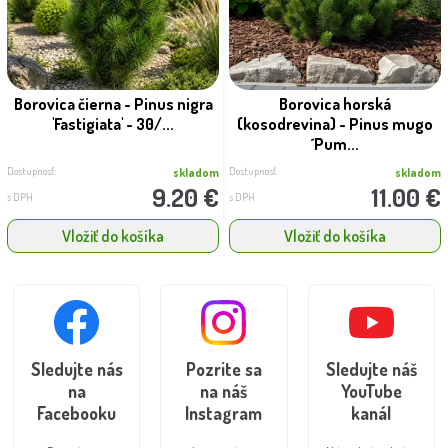
Borovica čierna - Pinus nigra
Borovica horská
'Fastigiata' - 30/...
(kosodrevina) - Pinus mugo
´Pum...
Dostupnosť:
Dostupnosť:
skladom
skladom
9.20 €
11.00 €
s DPH
s DPH
Vložiť do košíka
Vložiť do košíka
Sledujte nás
Pozrite sa
Sledujte náš
na
na náš
YouTube
Facebooku
Instagram
kanál