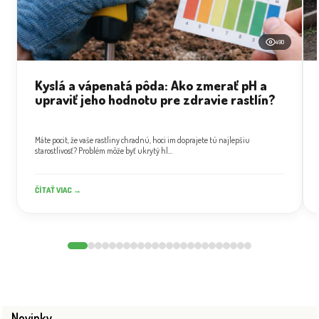
490
Kyslá a vápenatá pôda: Ako zmerať pH a
upraviť jeho hodnotu pre zdravie rastlín?
Máte pocit, že vaše rastliny chradnú, hoci im doprajete tú najlepšiu
starostlivosť? Problém môže byť ukrytý hl...
ČÍTAŤ VIAC →
Novinky