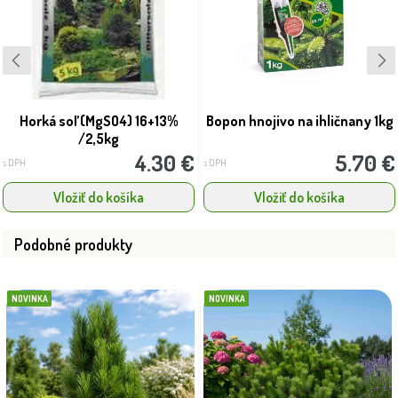
Horká soľ (MgSO4) 16+13%
Bopon hnojivo na ihličnany 1kg
/2,5kg
4.30 €
5.70 €
s DPH
s DPH
Vložiť do košíka
Vložiť do košíka
Podobné produkty
NOVINKA
NOVINKA