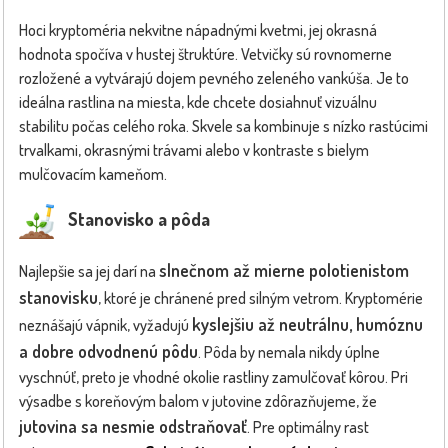
Hoci kryptoméria nekvitne nápadnými kvetmi, jej okrasná
hodnota spočíva v hustej štruktúre. Vetvičky sú rovnomerne
rozložené a vytvárajú dojem pevného zeleného vankúša. Je to
ideálna rastlina na miesta, kde chcete dosiahnuť vizuálnu
stabilitu počas celého roka. Skvele sa kombinuje s nízko rastúcimi
trvalkami, okrasnými trávami alebo v kontraste s bielym
mulčovacím kameňom.
Stanovisko a pôda
slnečnom až mierne polotienistom
Najlepšie sa jej darí na
stanovisku
, ktoré je chránené pred silným vetrom. Kryptomérie
kyslejšiu až neutrálnu, humóznu
neznášajú vápnik, vyžadujú
a dobre odvodnenú pôdu
. Pôda by nemala nikdy úplne
vyschnúť, preto je vhodné okolie rastliny zamulčovať kôrou. Pri
výsadbe s koreňovým balom v jutovine zdôrazňujeme, že
jutovina sa nesmie odstraňovať
. Pre optimálny rast