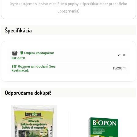
(vyhradzujeme si právo meniť tieto popisy a špecifikácie bez predošlého
upozornenia)
Špecifikácia
🗑️ Objem kontajnera:
2,5 lit
K/Co/Clt
⬆️🌸 Rozmer pri dodaní (bez
15/20cm
kvetináča):
Odporúčame dokúpiť