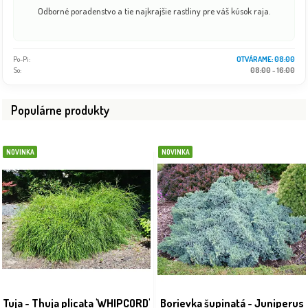
Odborné poradenstvo a tie najkrajšie rastliny pre váš kúsok raja.
Po-Pi:
08:00 - 18:00
So:
08:00 - 16:00
Populárne produkty
NOVINKA
NOVINKA
Tuja - Thuja plicata 'WHIPCORD'
Borievka šupinatá - Juniperus