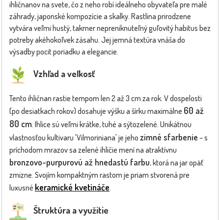
ihličnanov na svete, čo z neho robí ideálneho obyvateľa pre malé
záhrady, japonské kompozície a skalky. Rastlina prirodzene
vytvára veľmi hustý, takmer nepreniknuteľný guľovitý habitus bez
potreby akéhokoľvek zásahu. Jej jemná textúra vnáša do
výsadby pocit poriadku a elegancie.
Vzhľad a veľkosť
Tento ihličnan rastie tempom len 2 až 3 cm za rok. V dospelosti
60 až
(po desiatkach rokov) dosahuje výšku a šírku maximálne
80 cm
. Ihlice sú veľmi krátke, tuhé a sýtozelené. Unikátnou
zimné sfarbenie
vlastnosťou kultivaru 'Vilmoriniana' je jeho
– s
príchodom mrazov sa zelené ihličie mení na atraktívnu
bronzovo-purpurovú až hnedastú farbu
, ktorá na jar opäť
zmizne. Svojím kompaktným rastom je priam stvorená pre
keramické kvetináče
luxusné
.
Štruktúra a využitie