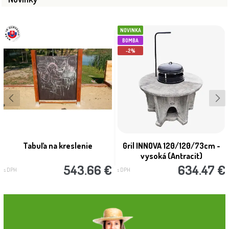
NOVINKA
BOMBA
-2%
Tabuľa na kreslenie
Gril INNOVA 120/120/73cm -
vysoká (Antracit)
543.66 €
634.47 €
s DPH
s DPH