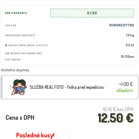
6188
KÓD PRODUKTU
8591365217766
EAN KÓD
1,5 kg
ORIENTAČNÁ HMOTNOSŤ
2,5 lit
🗑️ OBJEM KONTAJNERA: K/CO/CLT
⬆️🌸 ROZMER PRI DODANÍ (BEZ
15/20cm
KVETINÁČA):
Voliteľné doplnky
+1.00 €
SLUŽBA REAL FOTO - Fotka pred expedíciou
skladom
10.16 €
bez DPH
12.50 €
Cena s DPH
Posledné kusy!