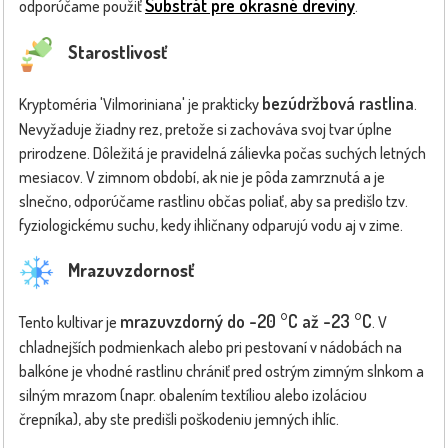
Substrát pre okrasné dreviny
odporúčame použiť
.
Starostlivosť
bezúdržbová rastlina
Kryptoméria 'Vilmoriniana' je prakticky
.
Nevyžaduje žiadny rez, pretože si zachováva svoj tvar úplne
prirodzene. Dôležitá je pravidelná zálievka počas suchých letných
mesiacov. V zimnom období, ak nie je pôda zamrznutá a je
slnečno, odporúčame rastlinu občas poliať, aby sa predišlo tzv.
fyziologickému suchu, kedy ihličnany odparujú vodu aj v zime.
Mrazuvzdornosť
mrazuvzdorný do -20 °C až -23 °C
Tento kultivar je
. V
chladnejších podmienkach alebo pri pestovaní v nádobách na
balkóne je vhodné rastlinu chrániť pred ostrým zimným slnkom a
silným mrazom (napr. obalením textíliou alebo izoláciou
črepníka), aby ste predišli poškodeniu jemných ihlíc.