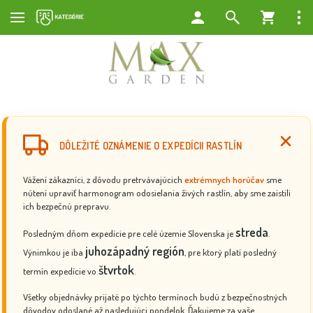
DÔLEŽITÉ OZNÁMENIE O EXPEDÍCII RASTLÍN
Vážení zákazníci, z dôvodu pretrvávajúcich
extrémnych horúčav
sme
nútení upraviť harmonogram odosielania živých rastlín, aby sme zaistili
ich bezpečnú prepravu.
streda
Posledným dňom expedície pre celé územie Slovenska je
.
juhozápadný región
Výnimkou je iba
, pre ktorý platí posledný
štvrtok
termín expedície vo
.
Všetky objednávky prijaté po týchto termínoch budú z bezpečnostných
dôvodov odoslané až nasledujúci pondelok. Ďakujeme za vaše