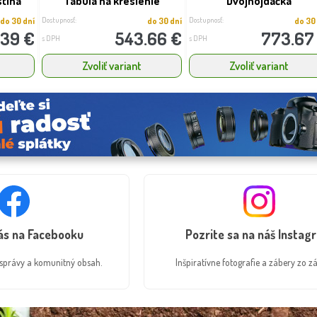
stína“
Tabuľa na kreslenie
Dvojhojdačka
Dostupnosť:
Dostupnosť:
do 30 dní
do 30 dní
do 30
.39 €
543.66 €
773.67
s DPH
s DPH
Zvoliť variant
Zvoliť variant
nás na Facebooku
Pozrite sa na náš Instag
é správy a komunitný obsah.
Inšpiratívne fotografie a zábery zo zá