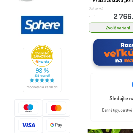
Hracia zostava „Kri
Dostupnosť:
2 766
s DPH
Zvoliť variant
Sledujte 
Denné tipy, čerstv