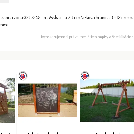
anná zóna:320×345 cm Výška:cca 70 cm Veková hranica:3 – 12 r ručná 
kami
(vyhradzujeme si právo meniť tieto popisy a špecifikácie