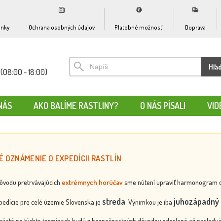
nky
Ochrana osobných údajov
Platobné možnosti
Doprava
Hľa
(08:00 - 18:00)
NÁS
AKO BALÍME RASTLINY?
O NÁS PÍSALI
VID
É OZNÁMENIE O EXPEDÍCII RASTLÍN
dôvodu pretrvávajúcich
extrémnych horúčav
sme nútení upraviť harmonogram odos
streda
juhozápadný 
edície pre celé územie Slovenska je
. Výnimkou je iba
rijaté po týchto termínoch budú z bezpečnostných dôvodov odoslané až nasledujú