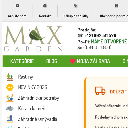
napíšte nám
Kontakt
Nákup na splátky
Obchodné podmie
Predajňa:
☎
+421 907 511 578
MÁME OTVORENÉ
Po-Pi:
So:
(08:00 - 13:00)
KATEGÓRIE
BLOG
MOJA ZÁHRADA
O 
Rastliny
NOVINKY 2026
DÔLEŽIT
Záhradnícke potreby
Vážení zákazníci, z 
Kôra a kameň
Posledným dňom exp
Záhradné umývadlá
Všetky objednávky p