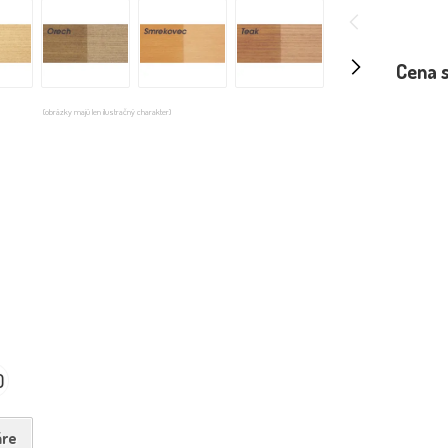
Cena 
(obrázky majú len ilustračný charakter)
0
re