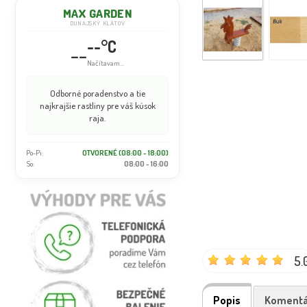
MAX GARDEN
DUNAJSKÝ KLÁTOV
--°C
--
Načítavam...
Odborné poradenstvo a tie
najkrajšie rastliny pre váš kúsok
raja.
Po-Pi:
OTVORENÉ (08:00 - 18:00)
So:
08:00 - 16:00
5.
Popis
Komentá