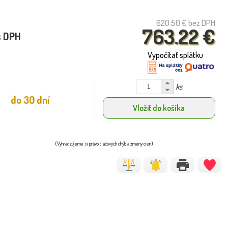
620.50 €
bez DPH
763.22 €
s DPH
Vypočítať splátku
ks
do 30 dní
Vložiť do košíka
(Vyhradzujeme si právo tlačových chýb a zmeny cien)