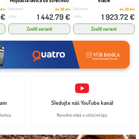
Hojdacia lavica so strechou
Vláčik
Dostupnosť:
Dostupnosť:
 dní
do 30 dní
do 30 dní
 €
1 442.79 €
1 923.72 €
s DPH
s DPH
Zvoliť variant
Zvoliť variant
ram
Sledujte náš YouTube kanál
kulisia.
Návodné videá a užitočné tipy.