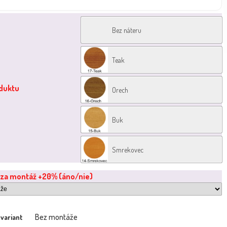
Bez náteru
Teak
oduktu
Orech
Buk
Smrekovec
 za montáž +20% (áno/nie)
Bez montáže
 variant