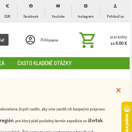
EUR
Facebook
Youtube
Instagram
Prihlásiť sa
je prázdny
dať
Prihlásenie
za 0.00 €
EÁ
ČASTO KLADENÉ OTÁZKY
ielania živých rastlín, aby sme zaistili ich bezpečnú prepravu.
región
štvrtok
, pre ktorý platí posledný termín expedície vo
.
ci pondelok. Ďakujeme za vaše pochopenie a trpezlivosť.