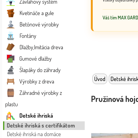
Závlahový systém
Kvetináče a gule
Váš tím MAX GAR
Betónové výrobky
Fontány
Dlažby,Imitácia dreva
Gumové dlažby
Šlapáky do záhrady
Úvod
Detské ihris
Výrobky z dreva
Záhradné výrobky z
Pružinová hoj
plastu
Detské ihriská
Detské ihriská s certifikátom
Detské ihriská na domáce