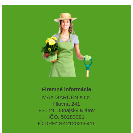
Firemné informácie
MAX GARDEN s.r.o.
Hlavná 241
930 21 Dunajský Klátov
IČO: 50283391
IČ DPH: SK2120259416