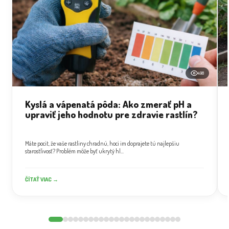
498
Kyslá a vápenatá pôda: Ako zmerať pH a
upraviť jeho hodnotu pre zdravie rastlín?
Máte pocit, že vaše rastliny chradnú, hoci im doprajete tú najlepšiu
starostlivosť? Problém môže byť ukrytý hl...
ČÍTAŤ VIAC →