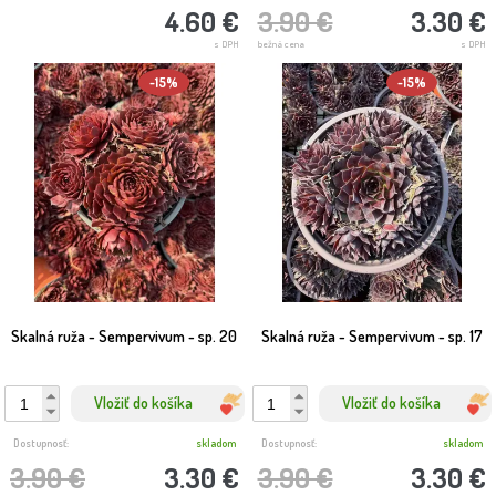
4.60 €
3.90 €
3.30 €
s DPH
bežná cena
s DPH
-15%
-15%
Skalná ruža - Sempervivum - sp. 20
Skalná ruža - Sempervivum - sp. 17
Vložiť do košíka
Vložiť do košíka
Dostupnosť:
skladom
Dostupnosť:
skladom
3.90 €
3.30 €
3.90 €
3.30 €