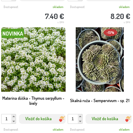
Dostupnosť:
skladom
Dostupnosť:
skladom
7.40 €
8.20 €
s DPH
s DPH
NOVINKA
-15%
Materina dúška - Thymus serpyllum -
Skalná ruža - Sempervivum - sp. 21
biely
Vložiť do košíka
Vložiť do košíka
Dostupnosť:
skladom
Dostupnosť:
skladom