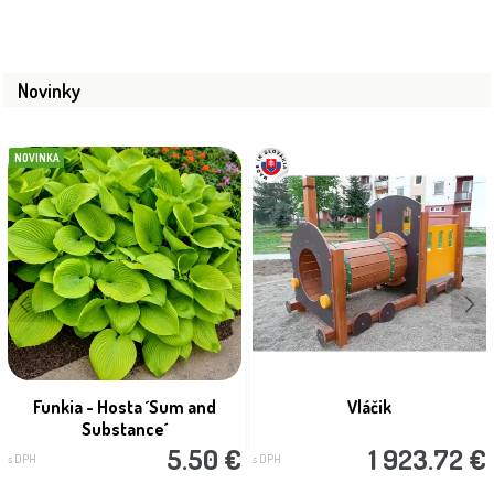
Novinky
NOVINKA
Funkia - Hosta ´Sum and
Vláčik
Substance´
5.50 €
1 923.72 €
s DPH
s DPH