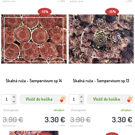
bežná cena
s DPH
bežná cena
s DPH
-15%
-15%
Skalná ruža - Sempervivum sp.14
Skalná ruža - Sempervivum sp.13
Vložiť do košíka
Vložiť do košíka
Dostupnosť:
skladom
Dostupnosť:
skladom
3.90 €
3.30 €
3.90 €
3.30 €
bežná cena
s DPH
bežná cena
s DPH