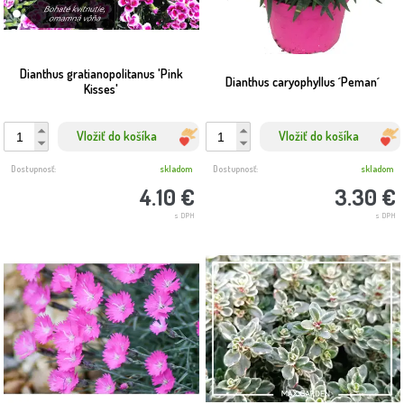
Dianthus gratianopolitanus 'Pink
Dianthus caryophyllus ´Peman´
Kisses'
Vložiť do košíka
Vložiť do košíka
Dostupnosť:
skladom
Dostupnosť:
skladom
4.10 €
3.30 €
s DPH
s DPH