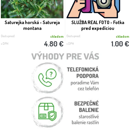
Saturejka horská - Satureja
SLUŽBA REAL FOTO - Fotka
montana
pred expedíciou
Dostupnosť:
Dostupnosť:
skladom
skladom
4.80 €
1.00 €
s DPH
s DPH