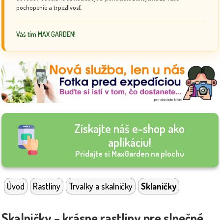
pochopenie a trpezlivosť.
Váš tím MAX GARDEN!
Získajte náš e-shop ako
aplikáciu!
Pridajte si MaxGarden na plochu
Úvod
Rastliny
Trvalky a skalničky
Sklaničky
Skalničky – krásne rastliny pre slnečné