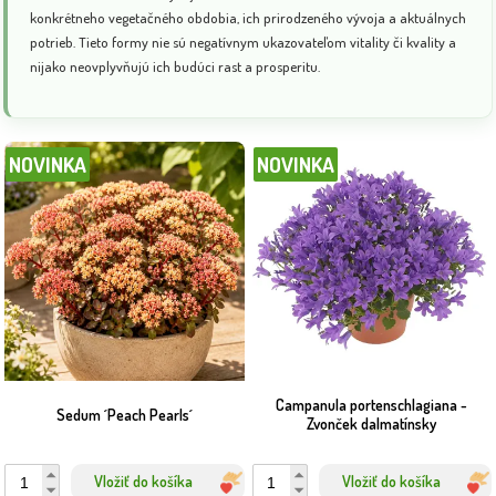
💡 Tip: Kombinujte rôzne výšky a kvitnutia pre dlhodobý efekt – a
konkrétneho vegetačného obdobia, ich prirodzeného vývoja a aktuálnych
nezabudnite, že väčšina skalničiek zbožňuje priepustnú pôdu a
potrieb. Tieto formy nie sú negatívnym ukazovateľom vitality či kvality a
dostatok svetla!
nijako neovplyvňujú ich budúci rast a prosperitu.
NOVINKA
NOVINKA
Campanula portenschlagiana -
Sedum ´Peach Pearls´
Zvonček dalmatínsky
Vložiť do košíka
Vložiť do košíka