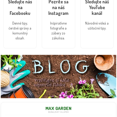
Sledujte nás
Pozrite sa
Sledujte náš
na
na náš
YouTube
Facebooku
Instagram
kanál
Denné tipy,
Inšpiratívne
Návodné videá a
čerstvé správy a
fotografie a
užitočné tipy.
komunitný
zábery zo
obsah.
zákulisia.
MAX GARDEN
DUNAJSKÝ KLÁTOV