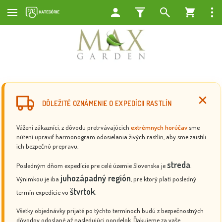
DÔLEŽITÉ OZNÁMENIE O EXPEDÍCII RASTLÍN
Vážení zákazníci, z dôvodu pretrvávajúcich
extrémnych horúčav
sme
nútení upraviť harmonogram odosielania živých rastlín, aby sme zaistili
ich bezpečnú prepravu.
streda
Posledným dňom expedície pre celé územie Slovenska je
.
juhozápadný región
Výnimkou je iba
, pre ktorý platí posledný
štvrtok
termín expedície vo
.
Všetky objednávky prijaté po týchto termínoch budú z bezpečnostných
dôvodov odoslané až nasledujúci pondelok. Ďakujeme za vaše