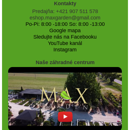
Kontakty
Predajňa: +421 907 511 578
eshop.maxgarden@gmail.com
Po-Pi: 8:00 -18:00 So: 8:00 -13:00
Google mapa
Sledujte nás na Facebooku
YouTube kanál
Instagram
Naše záhradné centrum