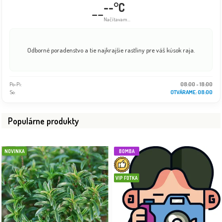
--°C
--
Načítavam...
Odborné poradenstvo a tie najkrajšie rastliny pre váš kúsok raja.
Po-Pi:
08:00 - 18:00
So:
08:00 - 16:00
Populárne produkty
NOVINKA
BOMBA
VIP FOTKA