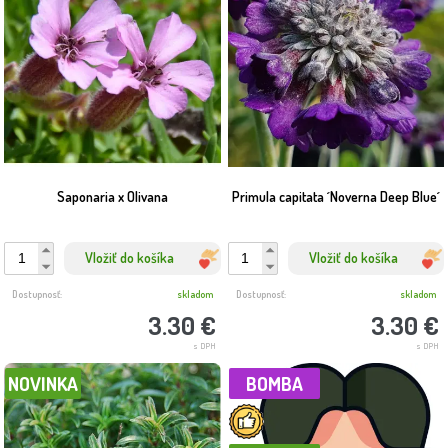
Saponaria x Olivana
Primula capitata ´Noverna Deep Blue´
Vložiť do košíka
Vložiť do košíka
Dostupnosť:
skladom
Dostupnosť:
skladom
3.30 €
3.30 €
s DPH
s DPH
NOVINKA
BOMBA