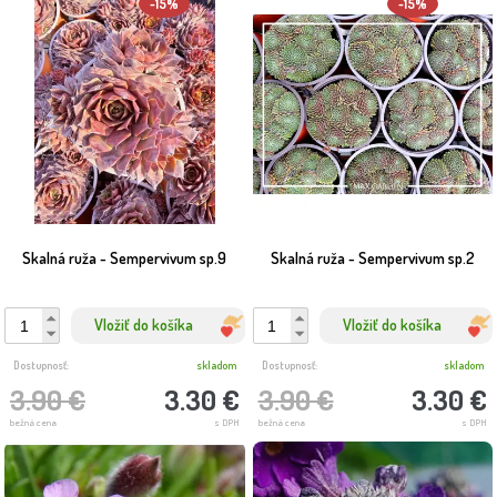
-15%
-15%
Skalná ruža - Sempervivum sp.9
Skalná ruža - Sempervivum sp.2
Vložiť do košíka
Vložiť do košíka
Dostupnosť:
skladom
Dostupnosť:
skladom
3.90 €
3.30 €
3.90 €
3.30 €
bežná cena
s DPH
bežná cena
s DPH