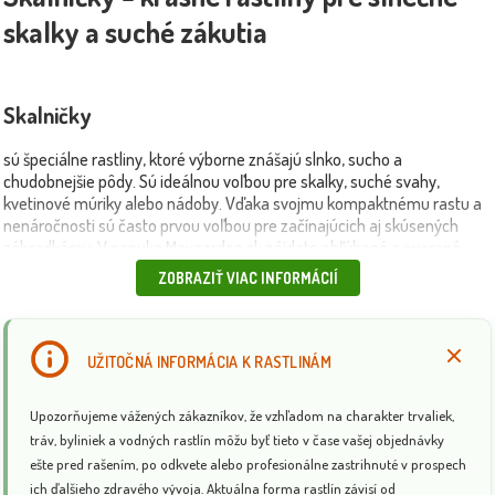
skalky a suché zákutia
Skalničky
sú špeciálne rastliny, ktoré výborne znášajú slnko, sucho a
chudobnejšie pôdy. Sú ideálnou voľbou pre skalky, suché svahy,
kvetinové múriky alebo nádoby. Vďaka svojmu kompaktnému rastu a
nenáročnosti sú často prvou voľbou pre začínajúcich aj skúsených
záhradkárov. V ponuke Maxgarden.sk nájdete obľúbené a overené
druhy:
rozchodník (Sedum)
– sukulentná rastlina s výbornou
ZOBRAZIŤ VIAC INFORMÁCIÍ
odolnosťou voči suchu,
skalnica (Sempervivum)
– tzv. netrpké ružice,
ideálne na múriky a kamene,
ibérka (Iberis)
– bielo kvitnúca skalnička,
kvitne skoro na jar,
tymian (Thymus)
– aromatická trvalka, ktorá sa
uplatní aj v kuchyni,
pakost (Erodium)
– pôdopokryvná rastlina s
UŽITOČNÁ INFORMÁCIA K RASTLINÁM
jemnými listami a ružovými kvetmi.
Upozorňujeme vážených zákazníkov, že vzhľadom na charakter trvaliek,
🌸 Skalničky sa hodia aj do výsadby medzi kameňmi, na okraje
tráv, byliniek a vodných rastlín môžu byť tieto v čase vašej objednávky
záhonov či ako výplň do štrkových dekorácií. Ich rôznorodý tvar a
kvitnutie dodajú záhrade štruktúru a farebnosť počas celého roka.
ešte pred rašením, po odkvete alebo profesionálne zastrihnuté v prospech
ich ďalšieho zdravého vývoja. Aktuálna forma rastlín závisí od