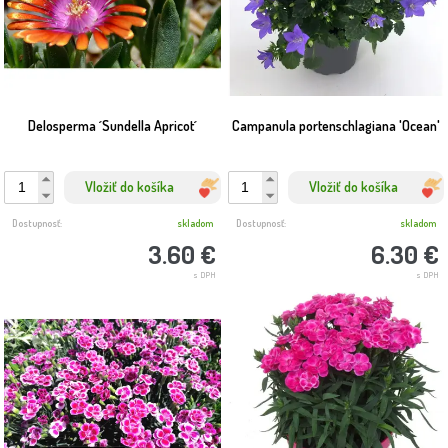
Delosperma ´Sundella Apricot´
Campanula portenschlagiana 'Ocean'
Vložiť do košíka
Vložiť do košíka
Dostupnosť:
skladom
Dostupnosť:
skladom
3.60 €
6.30 €
s DPH
s DPH