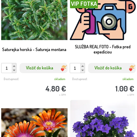
VIP FOTKA
SLUŽBA REAL FOTO - Fotka pred
Saturejka horská - Satureja montana
expedíciou
Vložiť do košíka
Vložiť do košíka
Dostupnosť:
skladom
Dostupnosť:
skladom
4.80 €
1.00 €
s DPH
s DPH