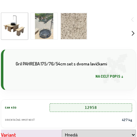
Gril PAHREBA 175/76/54cm set s dvoma lavičkami
NA CELÝ POPIS ↓
12958
EAN KÓD
427 kg
ORIENTAČNÁ HMOTNOSŤ
Variant