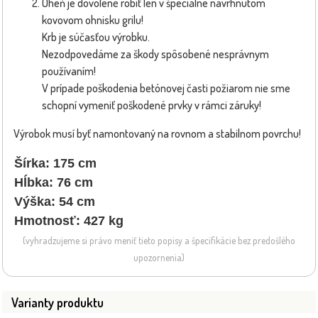
Oheň je dovolené robiť len v špeciálne navrhnutom
kovovom ohnisku grilu!
Krb je súčasťou výrobku.
Nezodpovedáme za škody spôsobené nesprávnym
používaním!
V prípade poškodenia betónovej časti požiarom nie sme
schopní vymeniť poškodené prvky v rámci záruky!
Výrobok musí byť namontovaný na rovnom a stabilnom povrchu!
Šírka: 175 cm
Hĺbka: 76 cm
Výška: 54 cm
Hmotnosť: 427 kg
(vyhradzujeme si právo meniť tieto popisy a špecifikácie bez predošlého
upozornenia)
Varianty produktu