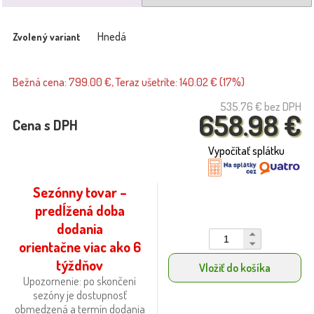
Hnedá
Zvolený variant
Bežná cena: 799.00 €, Teraz ušetríte: 140.02 € (17%)
535.76 €
bez DPH
658.98 €
Cena s DPH
Vypočítať splátku
Sezónny tovar –
predĺžená doba
dodania
orientačne viac ako 6
týždňov
Vložiť do košíka
Upozornenie: po skončení
sezóny je dostupnosť
obmedzená a termín dodania