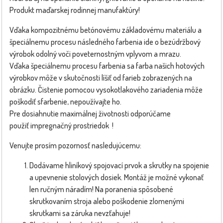
Produkt maďarskej rodinnej manufaktúry!
Vďaka kompozitnému betónovému základovému materiálu a
špeciálnemu procesu následného farbenia ide o bezúdržbový
výrobok odolný voči poveternostným vplyvom a mrazu.
Vďaka špeciálnemu procesu farbenia sa farba našich hotových
výrobkov môže v skutočnosti líšiť od farieb zobrazených na
obrázku. Čistenie pomocou vysokotlakového zariadenia môže
poškodiť sfarbenie, nepoužívajte ho.
Pre dosiahnutie maximálnej životnosti odporúčame
použiť impregnačný prostriedok !
Venujte prosím pozornosť nasledujúcemu:
Dodávame hliníkový spojovací prvok a skrutky na spojenie
a upevnenie stolových dosiek. Montáž je možné vykonať
len ručným náradím! Na poranenia spôsobené
skrutkovaním stroja alebo poškodenie zlomenými
skrutkami sa záruka nevzťahuje!