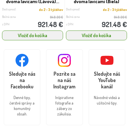
dvoma lavicami (Lávová)...
dvoma lavicami (Biela)
Dostupnosť:
Dostupnosť:
do 2 - 3 týždňov
do 2 - 3 týždňov
Bežná cena
Bežná cena
949.00 €
949.00 €
921.48 €
921.48 €
s DPH
s DPH
Vložiť do košíka
Vložiť do košíka
Sledujte nás
Pozrite sa
Sledujte náš
na
na náš
YouTube
Facebooku
Instagram
kanál
Denné tipy,
Inšpiratívne
Návodné videá a
čerstvé správy a
fotografie a
užitočné tipy.
komunitný
zábery zo
obsah.
zákulisia.