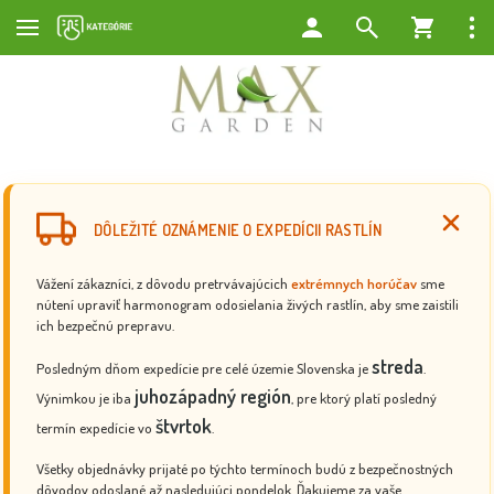
DÔLEŽITÉ OZNÁMENIE O EXPEDÍCII RASTLÍN
Vážení zákazníci, z dôvodu pretrvávajúcich
extrémnych horúčav
sme
nútení upraviť harmonogram odosielania živých rastlín, aby sme zaistili
ich bezpečnú prepravu.
streda
Posledným dňom expedície pre celé územie Slovenska je
.
juhozápadný región
Výnimkou je iba
, pre ktorý platí posledný
štvrtok
termín expedície vo
.
Všetky objednávky prijaté po týchto termínoch budú z bezpečnostných
dôvodov odoslané až nasledujúci pondelok. Ďakujeme za vaše