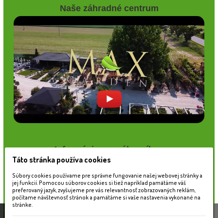
Naše záhradné centrum
Informácie pre zákazníkov
Táto stránka používa cookies
Blog
Obchodné podmienky
Súbory cookies používame pre správne fungovanie našej webovej stránky a
jej funkcií. Pomocou súborov cookies si tiež napríklad pamätáme váš
Ochrana osobných údajov
preferovaný jazyk, zvyšujeme pre vás relevantnosť zobrazovaných reklám,
Platobné možnosti
počítame návštevnosť stránok a pamätáme si vaše nastavenia vykonané na
Cenník dopravy
stránke.
Táto stránka používa súbory cookies, ktoré nám