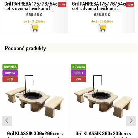
Gril PAHREBA 175/76/54cm
Gril PAHREBA 175/76/54cm
-17%
-17%
set s dvoma lavičkami (...
set s dvoma lavičkami (...
658.98 €
658.98 €
do 2 - 3 týždňov
do 2 - 3 týždňov
Podobné produkty
NOVINKA
NOVINKA
BOMBA
BOMBA
-3%
-3%
Gril KLASSIK 300x200cm s
Gril KLASSIK 300x200cm s