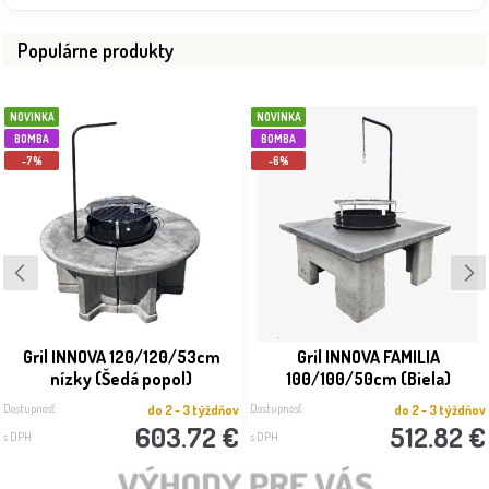
Populárne produkty
NOVINKA
NOVINKA
BOMBA
BOMBA
-7%
-6%
Gril INNOVA 120/120/53cm
Gril INNOVA FAMILIA
nízky (Šedá popol)
100/100/50cm (Biela)
Dostupnosť:
Dostupnosť:
do 2 - 3 týždňov
do 2 - 3 týždňov
603.72 €
512.82 €
s DPH
s DPH