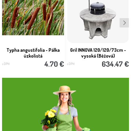
Typha angustifolia - Pálka
Gril INNOVA 120/120/73cm -
úzkolistá
vysoká (Béžová)
4.70 €
634.47 €
s DPH
s DPH