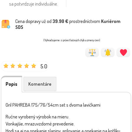
sa potvrdzuje individuálne.
Cena dopravy už od
39.90 €
prostredníctvom
Kuriérom
SDS
(Vyhradzujeme si právo tlačových chýb a zmeny cien)
5.0
Popis
Komentáre
Gril PAHREBA 175/76/54cm set s dvoma lavičkami
Ručne vyrobený výrobok na mieru.
Vonkajšie, mrazuvzdorné prevedenie.
Hodí sa aj na opekanie slaniny, grilovanie a opekanie na kotlíku.