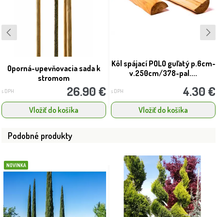
Kôl spájací POLO guľatý p.6cm-
Oporná-upevňovacia sada k
v.250cm/378-pal....
stromom
26.90 €
4.30 €
s DPH
s DPH
Vložiť do košíka
Vložiť do košíka
Podobné produkty
NOVINKA