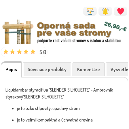
5.0
Popis
Súvisiace produkty
Komentáre
Vysvetli
Liquidambar styraciflua 'SLENDER SILHOUETTE' - Ambrovník
styraxový'SLENDER SILHOUETTE'
je to úzko stĺpovitý, opadavý strom
je to veľmi kompaktná a úchvatná drevina