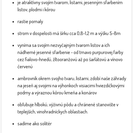
je atraktívny svojím tvarom, listami, jesenným sfarbením
listov, plodmi i kôrou
rastie pomaly
strom v dospelosti má šírku cca 0,8-1,2 m a výšku 5-8m
vyníma sa svojím nezvyčajným tvarom listov a ich
nádherné jesenné sfarbenie - od tmavo purpurovej farby
cez fialovo-hnedú, žltooranžovú až po šarlátovú a vínovo
červenú
ambrovník okrem svojho tvaru, listami, zdobí naše záhrady
na jeseň aj svojimi na výhonkoch visiacimi hviezdičkovými
podmy a výraznou kôrou kmeňa a konárov
obľubuje hlbokú, výživnú pôdu a chránené stanovište v
teplejších, vinohradníckych oblastiach.
sadíme ako solitér