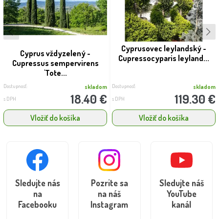
Cyprusovec leylandský -
Cyprus vždyzelený -
Cupressocyparis leyland...
Cupressus sempervirens
'Tote...
Dostupnosť:
Dostupnosť:
skladom
skladom
18.40 €
119.30 €
s DPH
s DPH
Vložiť do košíka
Vložiť do košíka
Sledujte nás
Pozrite sa
Sledujte náš
na
na náš
YouTube
Facebooku
Instagram
kanál