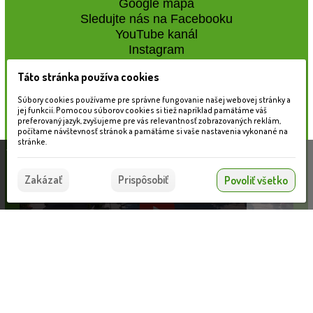
Google mapa
Sledujte nás na Facebooku
YouTube kanál
Instagram
Táto stránka používa cookies
Naše záhradné centrum
Súbory cookies používame pre správne fungovanie našej webovej stránky a
jej funkcií. Pomocou súborov cookies si tiež napríklad pamätáme váš
preferovaný jazyk, zvyšujeme pre vás relevantnosť zobrazovaných reklám,
počítame návštevnosť stránok a pamätáme si vaše nastavenia vykonané na
stránke.
Táto stránka používa súbory cookies, ktoré nám
pomáhajú poskytovať služby. Používaním našich
Súhlasím
Zakázať
Prispôsobiť
Povoliť všetko
služieb vyjadrujete súhlas s používaním súborov
cookies.
Viac informácií nájdete tu.
Informácie pre zákazníkov
Nahrávam...
VLOŽIŤ DO KOŠÍKA
Blog