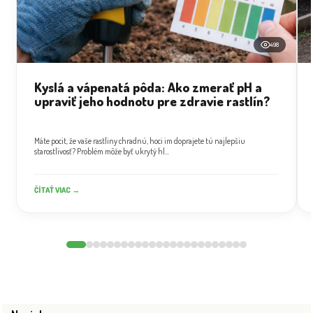
498
Kyslá a vápenatá pôda: Ako zmerať pH a
upraviť jeho hodnotu pre zdravie rastlín?
Máte pocit, že vaše rastliny chradnú, hoci im doprajete tú najlepšiu
starostlivosť? Problém môže byť ukrytý hl...
ČÍTAŤ VIAC →