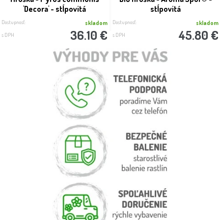
'Decora' - stĺpovitá
stĺpovitá
Dostupnosť:
Dostupnosť:
skladom
skladom
36.10 €
45.80 €
s DPH
s DPH