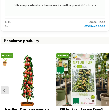
Odborné poradenstvo a tie najkrajšie rastliny pre váš kúsok raja.
Po-Pi:
08:00 - 18:00
So:
OTVÁRAME: 08:00
Populárne produkty
NOVINKA
NOVINKA
Hruška - Pyrus communis
BIO hruška - Aroma Spur® -