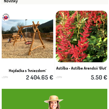
Novinky
Astilba - Astilbe Arendsii ´Glut´
Hojdačka s ´hniezdom´
2 404.65 €
5.50 €
s DPH
s DPH