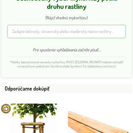
druhu rastliny
(Nájsť vhodnú mykorhízu)
Pre spustenie vyhľadávania začnite písať...
*Všetky špecializované varianty mykorhízy (KVET, ZELENINA, BYLINKY) môžete nahradiť
univerzálnym produktom Symbivit alebo Symbivit Tric (obohatený o ochranu).
Odporúčame dokúpiť