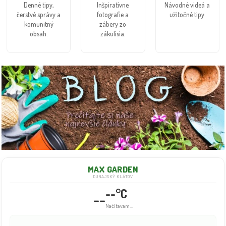
Denné tipy,
Inšpiratívne
Návodné videá a
čerstvé správy a
fotografie a
užitočné tipy.
komunitný
zábery zo
obsah.
zákulisia.
MAX GARDEN
DUNAJSKÝ KLÁTOV
--°C
--
Načítavam...