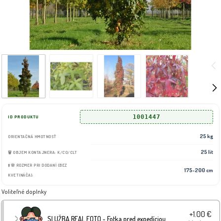
1001447
ID PRODUKTU
25 kg
ORIENTAČNÁ HMOTNOSŤ
25 lit
🗑️ OBJEM KONTAJNERA: K/CO/CLT
⬆️🌸 ROZMER PRI DODANÍ (BEZ
175-200 cm
KVETINÁČA):
Voliteľné doplnky
+1.00 €
SLUŽBA REAL FOTO - Fotka pred expedíciou