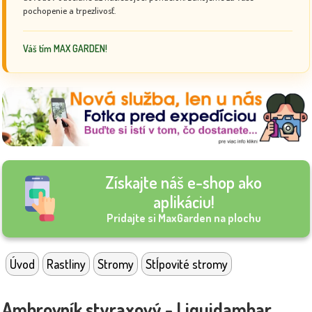
pochopenie a trpezlivosť.
Váš tím MAX GARDEN!
Získajte náš e-shop ako
aplikáciu!
Pridajte si MaxGarden na plochu
Úvod
Rastliny
Stromy
Stĺpovité stromy
Ambrovník styraxový - Liquidambar