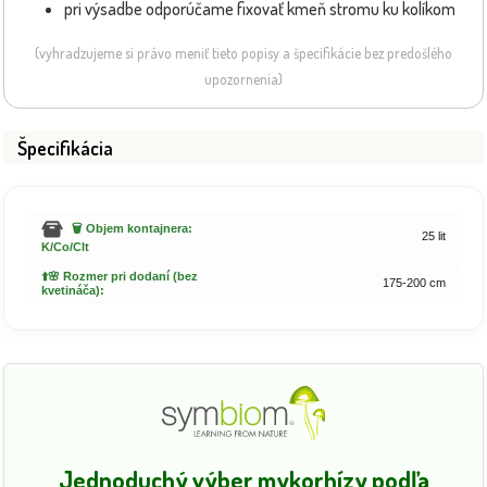
pri výsadbe odporúčame fixovať kmeň stromu ku kolíkom
(vyhradzujeme si právo meniť tieto popisy a špecifikácie bez predošlého
upozornenia)
Špecifikácia
🗑️ Objem kontajnera:
25 lit
K/Co/Clt
⬆️🌸 Rozmer pri dodaní (bez
175-200 cm
kvetináča):
Jednoduchý výber mykorhízy podľa