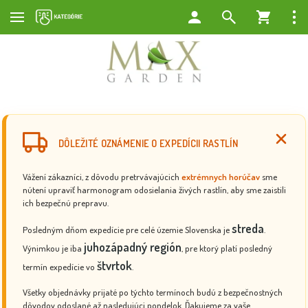
DÔLEŽITÉ OZNÁMENIE O EXPEDÍCII RASTLÍN
Vážení zákazníci, z dôvodu pretrvávajúcich
extrémnych horúčav
sme
nútení upraviť harmonogram odosielania živých rastlín, aby sme zaistili
ich bezpečnú prepravu.
streda
Posledným dňom expedície pre celé územie Slovenska je
.
juhozápadný región
Výnimkou je iba
, pre ktorý platí posledný
štvrtok
termín expedície vo
.
Všetky objednávky prijaté po týchto termínoch budú z bezpečnostných
dôvodov odoslané až nasledujúci pondelok. Ďakujeme za vaše