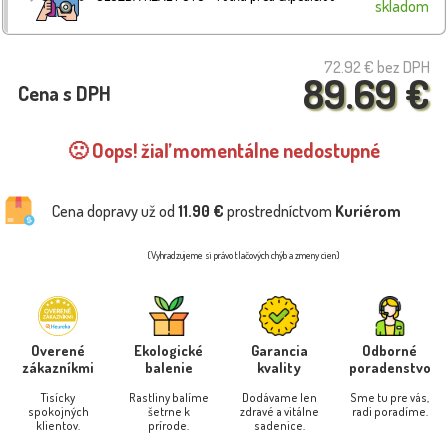
skladom
72.92 €
bez DPH
89.69 €
Cena s DPH
🙁 Oops! žiaľ momentálne nedostupné
Cena dopravy už od
11.90 €
prostredníctvom
Kuriérom
(Vyhradzujeme si právo tlačových chýb a zmeny cien)
Overené
Ekologické
Garancia
Odborné
zákazníkmi
balenie
kvality
poradenstvo
Tisícky
Rastliny balíme
Dodávame len
Sme tu pre vás,
spokojných
šetrne k
zdravé a vitálne
radi poradíme.
klientov.
prírode.
sadenice.