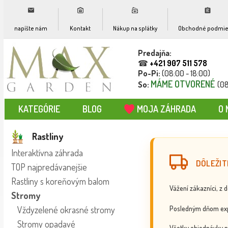
napíšte nám
Kontakt
Nákup na splátky
Obchodné podmie
Predajňa:
☎
+421 907 511 578
Po-Pi:
(08:00 - 18:00)
MÁME OTVORENÉ
So:
(08
KATEGÓRIE
BLOG
MOJA ZÁHRADA
O 
Rastliny
Interaktívna záhrada
DÔLEŽIT
TOP najpredávanejšie
Rastliny s koreňovým balom
Vážení zákazníci, z 
Stromy
Posledným dňom exp
Vždyzelené okrasné stromy
Stromy opadavé
Všetky objednávky p