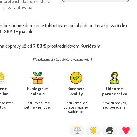
i, preto ich dostupnosť nie
je garantovaná.
edpokladané doručenie tohto tovaru pri objednaní teraz je
za 6 dní
.8.2026
v
piatok
na dopravy už od
7.90 €
prostredníctvom
Kuriérom
(Vyhradzujeme si právo tlačových chýb a zmeny cien)
rené
Ekologické
Garancia
Odborné
níkmi
balenie
kvality
poradenstvo
pokojných
Rastliny balíme
Dodávame len
Sme tu pre vás,
tov.
šetrne k prírode.
zdravé a vitálne
radi poradíme.
sadenice.