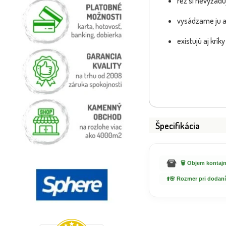
rez si nevyžadu
vysádzame ju ak
existujú aj krí
Špecifikácia
🗑️ Objem kontajn
⬆️🌸 Rozmer pri dodaní