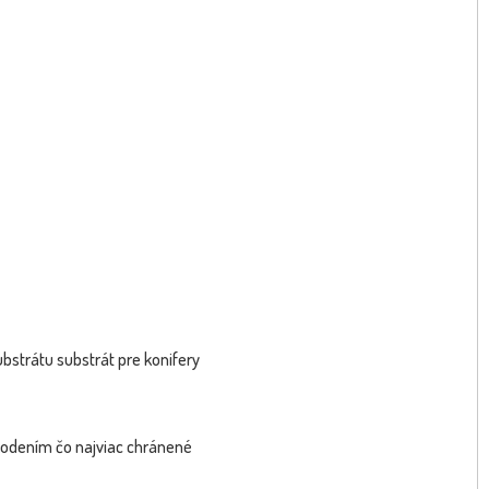
Dostupnosť:
skladom
sk
22.80 €
25.3
s DPH
bstrátu substrát pre konifery
škodením čo najviac chránené