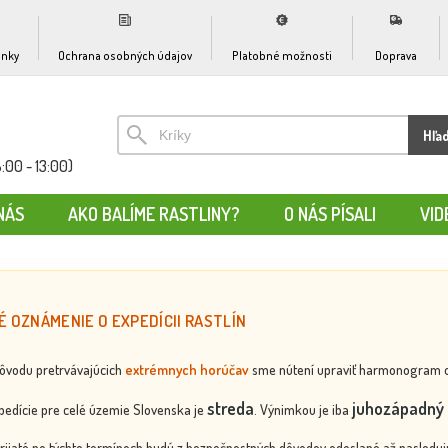
nky
Ochrana osobných údajov
Platobné možnosti
Doprava
Hľa
:00 - 13:00)
NÁS
AKO BALÍME RASTLINY?
O NÁS PÍSALI
VID
É OZNÁMENIE O EXPEDÍCII RASTLÍN
dôvodu pretrvávajúcich
extrémnych horúčav
sme nútení upraviť harmonogram odos
streda
juhozápadný 
edície pre celé územie Slovenska je
. Výnimkou je iba
rijaté po týchto termínoch budú z bezpečnostných dôvodov odoslané až nasledujú