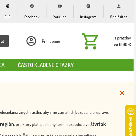
EUR
Facebook
Youtube
Instagram
Prihlásiť sa
je prázdny
dať
Prihlásenie
za 0.00 €
EÁ
ČASTO KLADENÉ OTÁZKY
ielania živých rastlín, aby sme zaistili ich bezpečnú prepravu.
región
štvrtok
, pre ktorý platí posledný termín expedície vo
.
ci pondelok. Ďakujeme za vaše pochopenie a trpezlivosť.