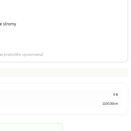
ce stromy
 bez predošlého upozornenia)
9 lit
110/130cm