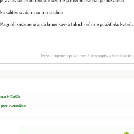
je, avšak keď je potrebné, môžeme ju mierne ostrihať po odkvitnutí
o solitérnu , dominantnú rastlinu
ky Magnólií zaštepené aj do kmienkov- a tak ich môžme použiť ako kvitnú
(vyhradzujeme si právo meniť tieto popisy a špecifikácie
era: K/Co/Clt
 (bez kvetináča):