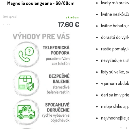
kvety má prekrá
Magnolia soulangeana - 60/80cm
Granátovník púnsk
granatum ´Uzbeg
kvitne neskôr,č
Dostupnosť:
Dostupnosť:
skladom
17.60 €
s DPH
s DPH
kvitne bohato,
dorastá do výš
rastie pomaly, 
nevyžaduje si s
listy sú veľké, 
v jarnom období
darí sa im v pr
miluje slnko aj 
najvhodnejšie j