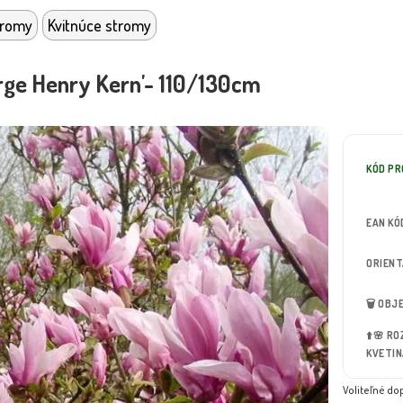
tromy
Kvitnúce stromy
rge Henry Kern'- 110/130cm
KÓD P
EAN KÓ
ORIEN
🗑️ OB
⬆️🌸 R
KVETIN
Voliteľné do