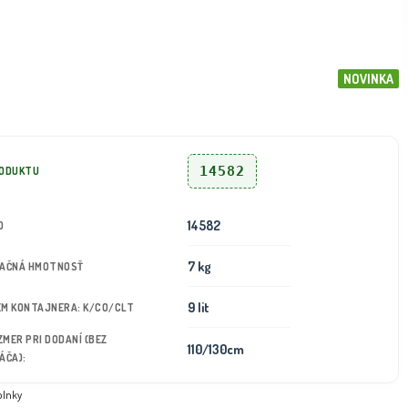
NOVINKA
14582
RODUKTU
14582
D
7 kg
TAČNÁ HMOTNOSŤ
9 lit
JEM KONTAJNERA: K/CO/CLT
OZMER PRI DODANÍ (BEZ
110/130cm
ÁČA):
plnky