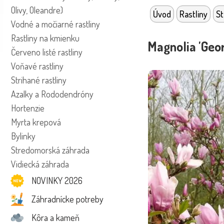
Olivy, Oleandre)
Úvod
Rastliny
S
Vodné a močiarné rastliny
Rastliny na kmienku
Magnolia 'Geo
Červeno listé rastliny
Voňavé rastliny
Strihané rastliny
Azalky a Rododendróny
Hortenzie
Myrta krepová
Bylinky
Stredomorská záhrada
Vidiecká záhrada
NOVINKY 2026
Záhradnícke potreby
Kôra a kameň