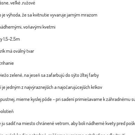
sne, veľké ,ružové
y - Punica
´ - ...
o je výhoda, že sa kvitnutie vyvaruje jarným mrazom
Dostupnosť:
Dostupnosť:
skladom
skladom
131.50 €
14.40 €
s DPH
s DPH
 nádhernými, voňavými kvetmi
ky 1,5-2,5m
krík má oválný tvar
trihanie
sviežo zelené, na jeseň sa zafarbujú do sýto žltej farby
 je jedným z najvýraznejších a najočarujúcejších kríkov
iepustnej, mierne kyslej pôde – pri sadení primiešavame k záhradnému su
polotieň
e ju sadiť na miesto chránené vetrom, aby boli nádherné kvety pred po