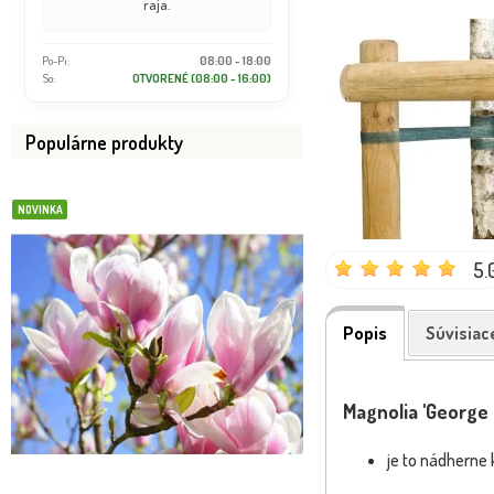
raja.
Po-Pi:
08:00 - 18:00
So:
OTVORENÉ (08:00 - 16:00)
Populárne produkty
NOVINKA
NOVINKA
5.
Popis
Súvisiac
Magnolia 'George
je to nádherne 