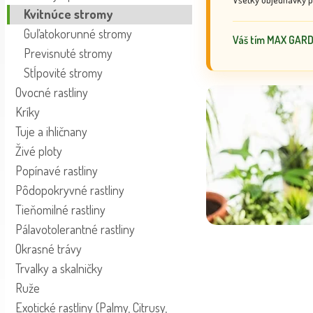
Kvitnúce stromy
Guľatokorunné stromy
Váš tím MAX GAR
Previsnuté stromy
Stĺpovité stromy
Ovocné rastliny
Kríky
Tuje a ihličnany
Živé ploty
Popínavé rastliny
Pôdopokryvné rastliny
Tieňomilné rastliny
Pálavotolerantné rastliny
Okrasné trávy
Trvalky a skalničky
Ruže
Exotické rastliny (Palmy, Citrusy,