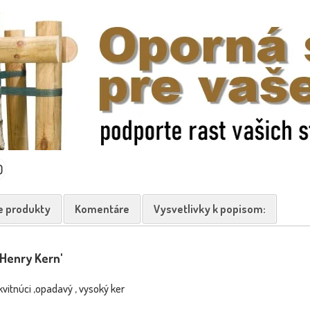
Lipa malolistá - Tilia Cordata
Citró
NOVINKA
NOVINKA
´Greenspire´- na ...
0
e produkty
Komentáre
Vysvetlivky k popisom:
 Henry Kern'
kvitnúci ,opadavý , vysoký ker