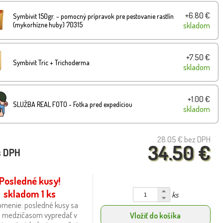
+6.80 €
Symbivit 150gr. - pomocný prípravok pre pestovanie rastlín
(mykorhízne huby) 70315
skladom
+7.50 €
Symbivit Tric + Trichoderma
skladom
+1.00 €
SLUŽBA REAL FOTO - Fotka pred expedíciou
skladom
28.05 €
bez DPH
34.50 €
s DPH
Posledné kusy!
skladom 1 ks
ks
rnenie: posledné kusy sa
 medzičasom vypredať v
Vložiť do košíka