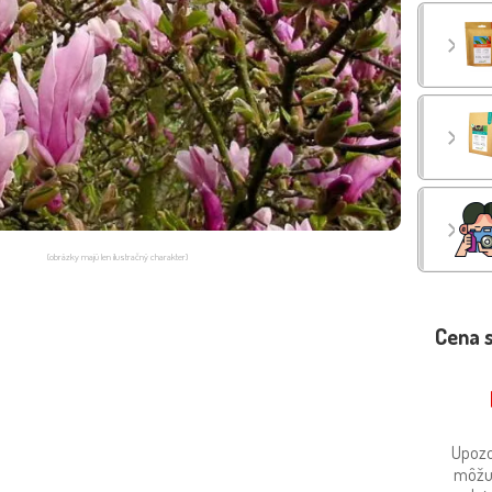
(obrázky majú len ilustračný charakter)
Cena 
Upozo
môžu