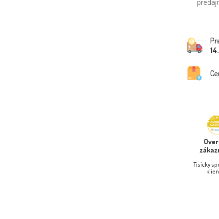
predajn
Pr
14
Ce
Ove
zákaz
Tisícky s
klien