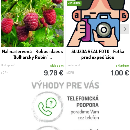
VIP FOTKA
Malina červená - Rubus idaeus
SLUŽBA REAL FOTO - Fotka
´Bulharsky Rubín´ ...
pred expedíciou
Dostupnosť:
Dostupnosť:
skladom
skladom
9.70 €
1.00 €
s DPH
s DPH