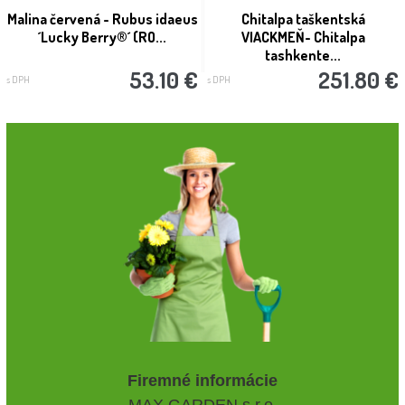
Malina červená - Rubus idaeus
Chitalpa taškentská
´Lucky Berry®´ (RO...
VIACKMEŇ- Chitalpa
tashkente...
53.10 €
251.80 €
s DPH
s DPH
Firemné informácie
MAX GARDEN s.r.o.