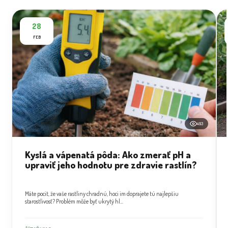
28
FEB
493
Kyslá a vápenatá pôda: Ako zmerať pH a
upraviť jeho hodnotu pre zdravie rastlín?
Máte pocit, že vaše rastliny chradnú, hoci im doprajete tú najlepšiu
starostlivosť? Problém môže byť ukrytý hl...