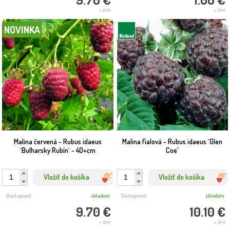
s DPH
s DPH
NOVINKA
Malina červená - Rubus idaeus
Malina fialová - Rubus idaeus ´Glen
´Bulharsky Rubín´ - 40+cm
Coe'
Vložiť do košíka
Vložiť do košíka
Dostupnosť:
skladom
Dostupnosť:
skladom
9.70 €
10.10 €
s DPH
s DPH