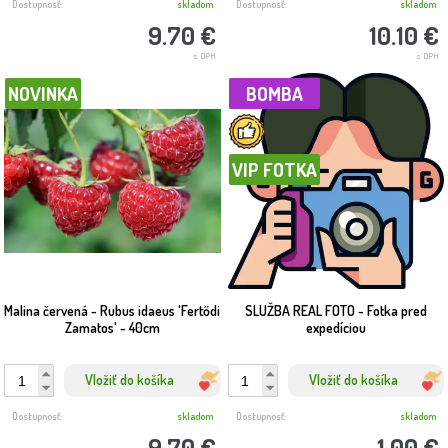
Dostupnosť:
skladom
Dostupnosť:
skladom
9.70 €
10.10 €
s DPH
s DPH
NOVINKA
BOMBA
VIP FOTKA
Malina červená - Rubus idaeus 'Fertődi
SLUŽBA REAL FOTO - Fotka pred
Zamatos' - 40cm
expedíciou
Vložiť do košíka
Vložiť do košíka
Dostupnosť:
skladom
Dostupnosť:
skladom
9.70 €
1.00 €