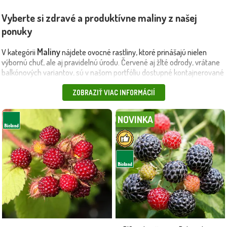
Vyberte si zdravé a produktívne maliny z našej
ponuky
Maliny
V kategórii
nájdete ovocné rastliny, ktoré prinášajú nielen
výbornú chuť, ale aj pravidelnú úrodu. Červené aj žlté odrody, vrátane
balkónových variantov, sú v našom portfóliu dostupné kontajnerované
– pripravené na výsadbu od jari do jesene. Ich výhodou je jednoduchá
starostlivosť, vysoká odolnosť voči mrazom a schopnosť prinášať
ZOBRAZIŤ VIAC INFORMÁCIÍ
bohaté plody aj za kratšie obdobie.
NOVINKA
Čo získate s malinami z Maxgarden:
🌿
vysokokvalitné sadenice kontajnerované pre jednoduchú a
rýchlu výsadbu,
verejne oceňované odrody – chutné plody vrátane žltých, menej
známych druhov,
nenáročnosť – zvládnu pestovanie aj začiatočníci,
vhodnosť na domáce záhrady, terasy, balkóny či záhrady s
obmedzeným priestorom.
Starostlivosť a ochrana pri pestovaní malín