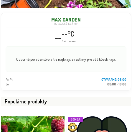
MAX GARDEN
DUNAJSKÝ KLÁTOV
--°C
--
Načítavam...
Odborné poradenstvo a tie najkrajšie rastliny pre váš kúsok raja.
Po-Pi:
OTVÁRAME: 08:00
So:
08:00 - 16:00
Populárne produkty
NOVINKA
BOMBA