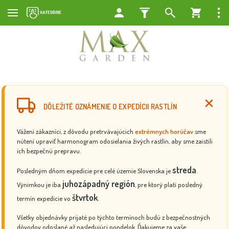
DÔLEŽITÉ OZNÁMENIE O EXPEDÍCII RASTLÍN
Vážení zákazníci, z dôvodu pretrvávajúcich
extrémnych horúčav
sme
nútení upraviť harmonogram odosielania živých rastlín, aby sme zaistili
ich bezpečnú prepravu.
streda
Posledným dňom expedície pre celé územie Slovenska je
.
juhozápadný región
Výnimkou je iba
, pre ktorý platí posledný
štvrtok
termín expedície vo
.
Všetky objednávky prijaté po týchto termínoch budú z bezpečnostných
dôvodov odoslané až nasledujúci pondelok. Ďakujeme za vaše