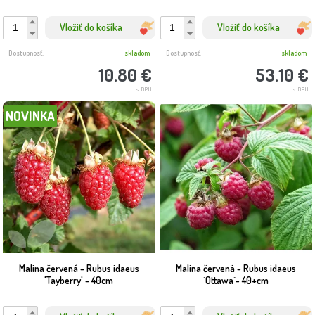
Vložiť do košíka
Vložiť do košíka
Dostupnosť:
skladom
Dostupnosť:
skladom
10.80 €
53.10 €
s DPH
s DPH
NOVINKA
Malina červená - Rubus idaeus
Malina červená - Rubus idaeus
'Tayberry' - 40cm
´Ottawa´- 40+cm