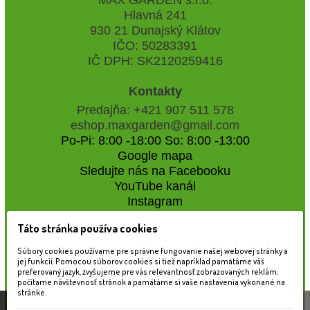
Hlavná 241
930 21 Dunajský Klátov
IČO: 50283391
IČ DPH: SK2120259416
Kontakty
Predajňa: +421 907 511 578
eshop.maxgarden@gmail.com
Po-Pi: 8:00 -18:00 So: 8:00 -13:00
Google mapa
Sledujte nás na Facebooku
YouTube kanál
Instagram
Táto stránka používa cookies
Naše záhradné centrum
Súbory cookies používame pre správne fungovanie našej webovej stránky a
jej funkcií. Pomocou súborov cookies si tiež napríklad pamätáme váš
preferovaný jazyk, zvyšujeme pre vás relevantnosť zobrazovaných reklám,
počítame návštevnosť stránok a pamätáme si vaše nastavenia vykonané na
stránke.
Táto stránka používa súbory cookies, ktoré nám