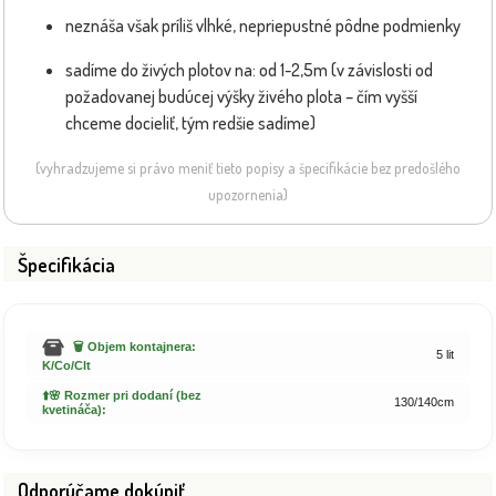
neznáša však príliš vlhké, nepriepustné pôdne podmienky
sadíme do živých plotov na: od 1-2,5m (v závislosti od
požadovanej budúcej výšky živého plota – čím vyšší
chceme docieliť, tým redšie sadíme)
(vyhradzujeme si právo meniť tieto popisy a špecifikácie bez predošlého
upozornenia)
Špecifikácia
🗑️ Objem kontajnera:
5 lit
K/Co/Clt
⬆️🌸 Rozmer pri dodaní (bez
130/140cm
kvetináča):
Odporúčame dokúpiť