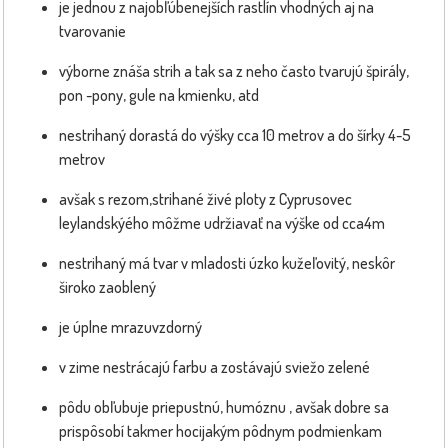
je jednou z najobľúbenejších rastlín vhodných aj na
tvarovanie
výborne znáša strih a tak sa z neho často tvarujú špirály,
pon -pony, gule na kmienku, atd
nestrihaný dorastá do výšky cca 10 metrov a do šírky 4-5
metrov
avšak s rezom,strihané živé ploty z Cyprusovec
leylandskýého môžme udržiavať na výške od cca4m
nestrihaný má tvar v mladosti úzko kužeľovitý, neskôr
široko zaoblený
je úplne mrazuvzdorný
v zime nestrácajú farbu a zostávajú sviežo zelené
pôdu obľubuje priepustnú, humóznu , avšak dobre sa
prispôsobí takmer hocijakým pôdnym podmienkam