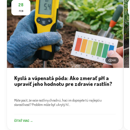
28
FEB
500
Kyslá a vápenatá pôda: Ako zmerať pH a
upraviť jeho hodnotu pre zdravie rastlín?
Máte pocit, že vaše rastliny chradnú, hoci im doprajete tú najlepšiu
starostlivosť? Problém môže byť ukrytý hl...
ČÍTAŤ VIAC →