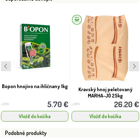
Bopon hnojivo na ihličnany 1kg
Kravský hnoj peletovaný
MARHA-JÓ 25kg
5.70 €
26.20 €
s DPH
s DPH
Vložiť do košíka
Vložiť do košíka
Podobné produkty