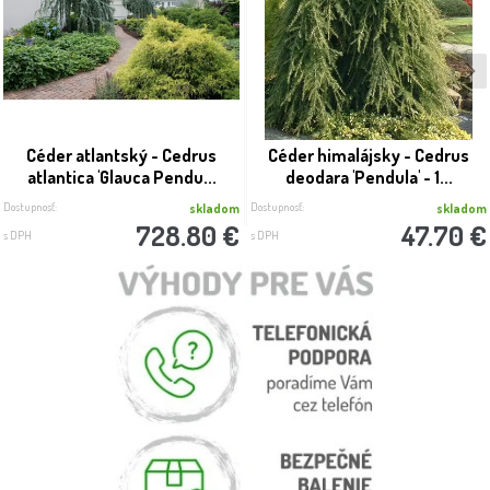
Céder atlantský - Cedrus
Céder himalájsky - Cedrus
atlantica 'Glauca Pendu...
deodara 'Pendula' - 1...
Dostupnosť:
Dostupnosť:
skladom
skladom
728.80 €
47.70 €
s DPH
s DPH