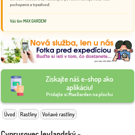
pochopenie a trpezlivosť.
Váš tím MAX GARDEN!
Získajte náš e-shop ako
aplikáciu!
Pridajte si MaxGarden na plochu
Úvod
Rastliny
Voňavé rastliny
Cyprusovec leylandský -