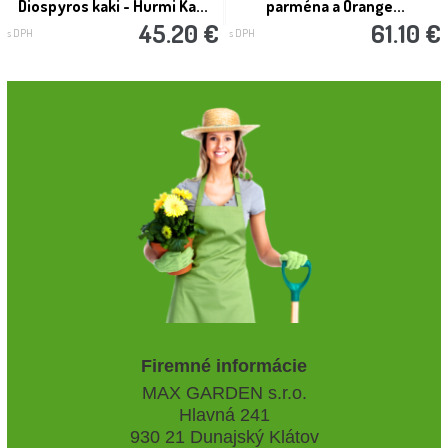
Diospyros kaki - Hurmi Ka...
parména a Orange...
45.20 €
61.10 €
s DPH
s DPH
Firemné informácie
MAX GARDEN s.r.o.
Hlavná 241
930 21 Dunajský Klátov