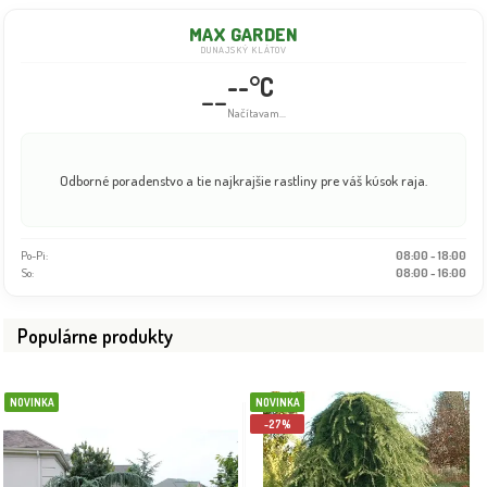
MAX GARDEN
DUNAJSKÝ KLÁTOV
--°C
--
Načítavam...
Odborné poradenstvo a tie najkrajšie rastliny pre váš kúsok raja.
Po-Pi:
08:00 - 18:00
So:
08:00 - 16:00
Populárne produkty
NOVINKA
NOVINKA
-27%