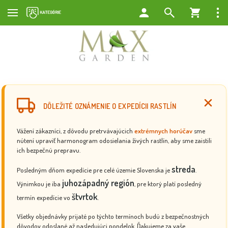
DÔLEŽITÉ OZNÁMENIE O EXPEDÍCII RASTLÍN
Vážení zákazníci, z dôvodu pretrvávajúcich
extrémnych horúčav
sme
nútení upraviť harmonogram odosielania živých rastlín, aby sme zaistili
ich bezpečnú prepravu.
streda
Posledným dňom expedície pre celé územie Slovenska je
.
juhozápadný región
Výnimkou je iba
, pre ktorý platí posledný
štvrtok
termín expedície vo
.
Všetky objednávky prijaté po týchto termínoch budú z bezpečnostných
dôvodov odoslané až nasledujúci pondelok. Ďakujeme za vaše