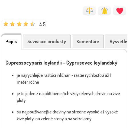
4.5
Popis
Súvisiace produkty
Komentáre
Vysvetli
Cupressocyparis leylandii - Cyprusovec leylandský
je najrýchlejšie rastúci ihličnan - rastie rýchlosťou až 1
meter ročne
je to jeden z najobľúbenejších vždyzelených drevín na živé
ploty
sú najpoužívanejšie dreviny na stredne vysoké až vysoké
živé ploty, na zelené steny a na vetrolamy