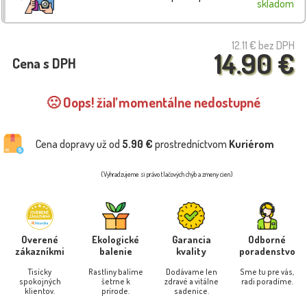
skladom
12.11 €
bez DPH
14.90 €
Cena s DPH
🙁 Oops! žiaľ momentálne nedostupné
Cena dopravy už od
5.90 €
prostredníctvom
Kuriérom
(Vyhradzujeme si právo tlačových chýb a zmeny cien)
Overené
Ekologické
Garancia
Odborné
zákazníkmi
balenie
kvality
poradenstvo
Tisícky
Rastliny balíme
Dodávame len
Sme tu pre vás,
spokojných
šetrne k
zdravé a vitálne
radi poradíme.
klientov.
prírode.
sadenice.