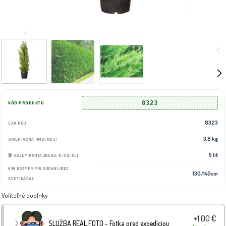
8323
KÓD PRODUKTU
8323
EAN KÓD
3,8 kg
ORIENTAČNÁ HMOTNOSŤ
5 lit
🗑️ OBJEM KONTAJNERA: K/CO/CLT
⬆️🌸 ROZMER PRI DODANÍ (BEZ
130/140cm
KVETINÁČA):
Voliteľné doplnky
+1.00 €
SLUŽBA REAL FOTO - Fotka pred expedíciou