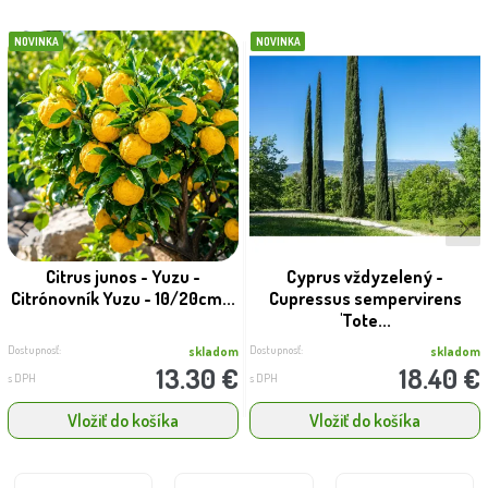
NOVINKA
NOVINKA
Citrus junos - Yuzu -
Cyprus vždyzelený -
Citrónovník Yuzu - 10/20cm...
Cupressus sempervirens
'Tote...
Dostupnosť:
Dostupnosť:
skladom
skladom
13.30 €
18.40 €
s DPH
s DPH
Vložiť do košíka
Vložiť do košíka