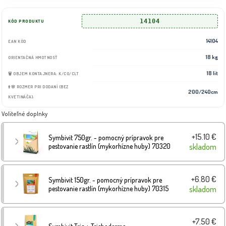
14104
KÓD PRODUKTU
14104
EAN KÓD
18 kg
ORIENTAČNÁ HMOTNOSŤ
18 lit
🗑️ OBJEM KONTAJNERA: K/CO/CLT
⬆️🌸 ROZMER PRI DODANÍ (BEZ
200/240cm
KVETINÁČA):
Voliteľné doplnky
+15.10 €
Symbivit 750gr. - pomocný prípravok pre
pestovanie rastlín (mykorhízne huby) 70320
skladom
+6.80 €
Symbivit 150gr. - pomocný prípravok pre
pestovanie rastlín (mykorhízne huby) 70315
skladom
+7.50 €