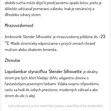
období sucha môže dôjsť k predčasnému opadu listov, preto je
dôležité udržiavať primeranú zálievku. Inak je nenáročný a
dlhodobo zdravý strom.
Mrazuvzdornosť
–23
Ambrovník ´Slender Silhouette´ je mrazuvzdorný približne do
°C
. Mladé stromčeky odporúčame v prvých zimách chrániť
mulčom alebo obalením kmienka.
Zhrnutie
Liquidambar styraciflua ´Slender Silhouette´
je ideálny
strom pre tých, ktorí hľadajú
štíhlu, elegantnú drevinu
s
fantastickými jesennými farbami. Vďaka svojmu stĺpovitému
rastu sa hodí do úzkych priestorov, moderných záhrad a ako
strom do ulíc či alejí.
(vyhradzujeme si právo meniť tieto popisy a špecifikácie bez predošlého