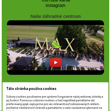
Instagram
Naše záhradné centrum
Informácie pre zákazníkov
Táto stránka používa cookies
Blog
Súbory cookies používame pre správne fungovanie našej webovej stránky a
Obchodné podmienky
jej funkcií. Pomocou súborov cookies si tiež napríklad pamätáme váš
preferovaný jazyk, zvyšujeme pre vás relevantnosť zobrazovaných reklám,
Ochrana osobných údajov
počítame návštevnosť stránok a pamätáme si vaše nastavenia vykonané na