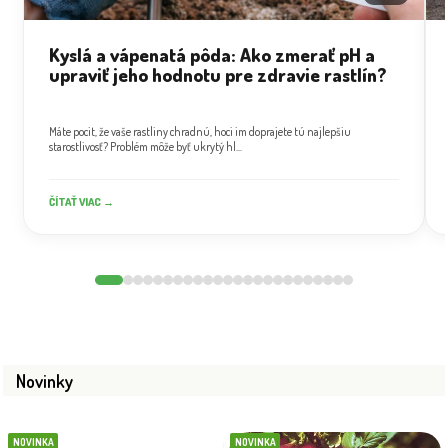
Kyslá a vápenatá pôda: Ako zmerať pH a
upraviť jeho hodnotu pre zdravie rastlín?
Máte pocit, že vaše rastliny chradnú, hoci im doprajete tú najlepšiu
starostlivosť? Problém môže byť ukrytý hl...
ČÍTAŤ VIAC →
Novinky
NOVINKA
NOVINKA