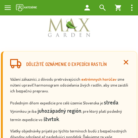
DÔLEŽITÉ OZNÁMENIE O EXPEDÍCII RASTLÍN
Vážení zákazníci, z dôvodu pretrvávajúcich
extrémnych horúčav
sme
nútení upraviť harmonogram odosielania živých rastlín, aby sme zaistili
ich bezpečnú prepravu.
streda
Posledným dňom expedície pre celé územie Slovenska je
.
juhozápadný región
Výnimkou je iba
, pre ktorý platí posledný
štvrtok
termín expedície vo
.
Všetky objednávky prijaté po týchto termínoch budú z bezpečnostných
dôvodov odoslané až nasledujúci pondelok. Ďakujeme za vaše