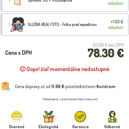
Symbivit Tric + Trichoderma
skladom
+1.00 €
SLUŽBA REAL FOTO - Fotka pred expedíciou
skladom
63.66 €
bez DPH
78.30 €
Cena s DPH
🙁 Oops! žiaľ momentálne nedostupné
Cena dopravy už od
11.90 €
prostredníctvom
Kuriérom
(Vyhradzujeme si právo tlačových chýb a zmeny cien)
Overené
Ekologické
Garancia
Odborné