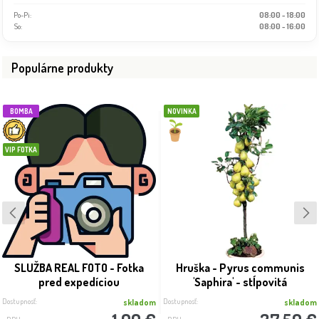
Po-Pi:
08:00 - 18:00
So:
08:00 - 16:00
Populárne produkty
BOMBA
NOVINKA
VIP FOTKA
SLUŽBA REAL FOTO - Fotka
Hruška - Pyrus communis
pred expedíciou
'Saphira' - stĺpovitá
Dostupnosť:
Dostupnosť:
skladom
skladom