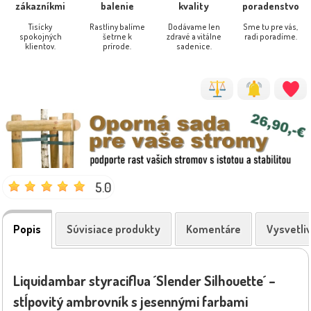
zákazníkmi
balenie
kvality
poradenstvo
Tisícky
Rastliny balíme
Dodávame len
Sme tu pre vás,
spokojných
šetrne k
zdravé a vitálne
radi poradíme.
klientov.
prírode.
sadenice.
5.0
Popis
Súvisiace produkty
Komentáre
Vysvetli
Liquidambar styraciflua ´Slender Silhouette´ –
stĺpovitý ambrovník s jesennými farbami