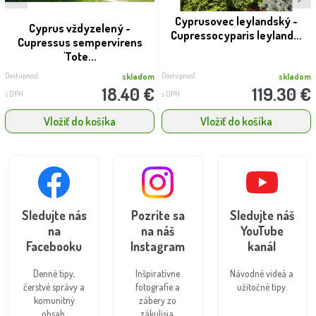
Cyprusovec leylandský -
Cyprus vždyzelený -
Cupressocyparis leyland...
Cupressus sempervirens
'Tote...
Dostupnosť:
Dostupnosť:
skladom
skladom
18.40 €
119.30 €
s DPH
s DPH
Vložiť do košíka
Vložiť do košíka
Sledujte nás
Pozrite sa
Sledujte náš
na
na náš
YouTube
Facebooku
Instagram
kanál
Denné tipy,
Inšpiratívne
Návodné videá a
čerstvé správy a
fotografie a
užitočné tipy.
komunitný
zábery zo
obsah.
zákulisia.