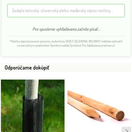
Pre spustenie vyhľadávania začnite písať...
*Všetky špecializované varianty mykorhízy (KVET, ZELENINA, BYLINKY) môžete nahradiť
univerzálnym produktom Symbivit alebo Symbivit Tric (obohatený o ochranu).
Odporúčame dokúpiť