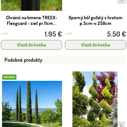
Chránič na kmene TREEX-
Oporný kôl guľatý s hrotom
Flexguard - sieť pr.11cm...
p.5cm-v.250cm
1.95 €
5.50 €
s DPH
s DPH
Vložiť do košíka
Vložiť do košíka
Podobné produkty
NOVINKA