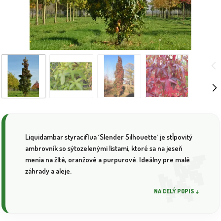
Liquidambar styraciflua ´Slender Silhouette´ je stĺpovitý
ambrovník so sýtozelenými listami, ktoré sa na jeseň
menia na žlté, oranžové a purpurové. Ideálny pre malé
záhrady a aleje.
NA CELÝ POPIS ↓