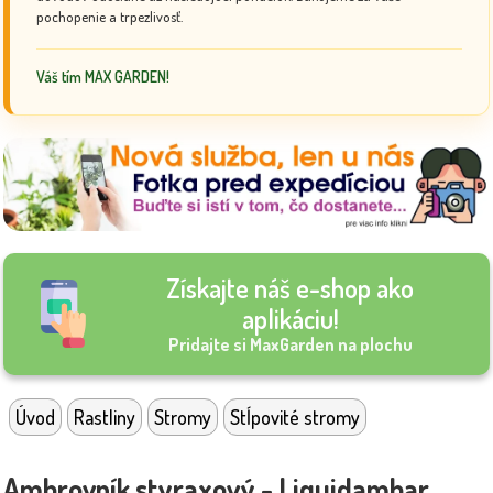
pochopenie a trpezlivosť.
Váš tím MAX GARDEN!
Získajte náš e-shop ako
aplikáciu!
Pridajte si MaxGarden na plochu
Úvod
Rastliny
Stromy
Stĺpovité stromy
Ambrovník styraxový - Liquidambar