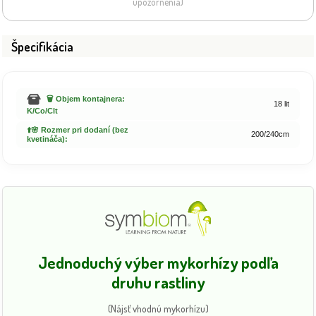
upozornenia)
Špecifikácia
🗑️ Objem kontajnera:
18 lit
K/Co/Clt
⬆️🌸 Rozmer pri dodaní (bez
200/240cm
kvetináča):
Jednoduchý výber mykorhízy podľa
druhu rastliny
(Nájsť vhodnú mykorhízu)