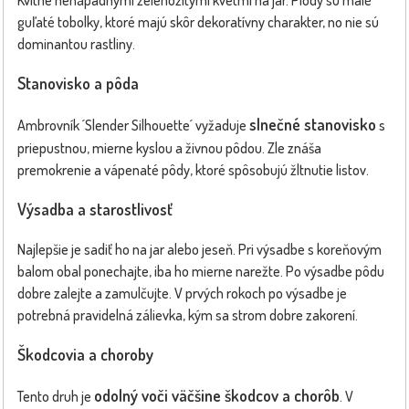
Kvitne nenápadnými zelenožltými kvetmi na jar. Plody sú malé
guľaté tobolky, ktoré majú skôr dekoratívny charakter, no nie sú
dominantou rastliny.
Stanovisko a pôda
slnečné stanovisko
Ambrovník ´Slender Silhouette´ vyžaduje
s
priepustnou, mierne kyslou a živnou pôdou. Zle znáša
premokrenie a vápenaté pôdy, ktoré spôsobujú žltnutie listov.
Výsadba a starostlivosť
Najlepšie je sadiť ho na jar alebo jeseň. Pri výsadbe s koreňovým
balom obal ponechajte, iba ho mierne narežte. Po výsadbe pôdu
dobre zalejte a zamulčujte. V prvých rokoch po výsadbe je
potrebná pravidelná zálievka, kým sa strom dobre zakorení.
Škodcovia a choroby
odolný voči väčšine škodcov a chorôb
Tento druh je
. V