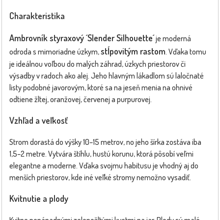
Charakteristika
Ambrovník styraxový ´Slender Silhouette´
je moderná
stĺpovitým rastom
odroda s mimoriadne úzkym,
. Vďaka tomu
je ideálnou voľbou do malých záhrad, úzkych priestorov či
výsadby v radoch ako alej. Jeho hlavným lákadlom sú laločnaté
listy podobné javorovým, ktoré sa na jeseň menia na ohnivé
odtiene žltej, oranžovej, červenej a purpurovej.
Vzhľad a veľkosť
Strom dorastá do výšky 10–15 metrov, no jeho šírka zostáva iba
1,5–2 metre. Vytvára štíhlu, hustú korunu, ktorá pôsobí veľmi
elegantne a moderne. Vďaka svojmu habitusu je vhodný aj do
menších priestorov, kde iné veľké stromy nemožno vysadiť.
Kvitnutie a plody