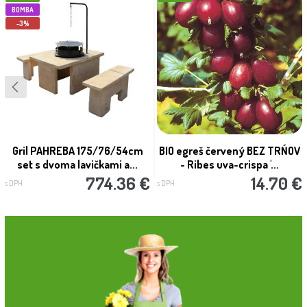
BOMBA
-3%
Gril PAHREBA 175/76/54cm
BIO egreš červený BEZ TRŃOV
set s dvoma lavičkami a...
- Ribes uva-crispa '...
774.36 €
14.70 €
s DPH
s DPH