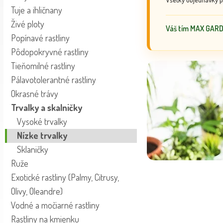
Tuje a ihličnany
Živé ploty
Váš tím MAX GAR
Popínavé rastliny
Pôdopokryvné rastliny
Tieňomilné rastliny
Pálavotolerantné rastliny
Okrasné trávy
Trvalky a skalničky
Vysoké trvalky
Nízke trvalky
Sklaničky
Ruže
Exotické rastliny (Palmy, Citrusy,
Olivy, Oleandre)
Vodné a močiarné rastliny
Rastliny na kmienku