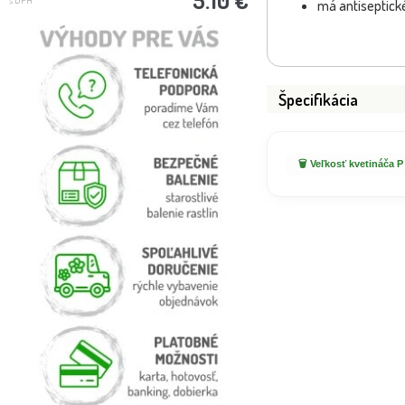
má antiseptické
Špecifikácia
🗑️ Veľkosť kvetináča P