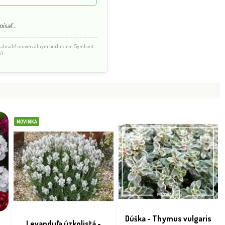
ísať...
 nahradiť univerzálnym produktom Symbivit
).
NOVINKA
Dúška - Thymus vulgaris
Levanduľa úzkolistá -