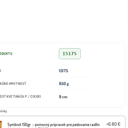
15175
RODUKTU
15175
D
850 g
TAČNÁ HMOTNOSŤ
9 cm
KOSŤ KVETINÁČA P / CO(XX)
plnky
+6.80 €
Symbivit 150gr. - pomocný prípravok pre pestovanie rastlín