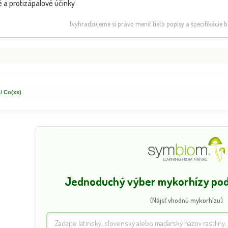
 a protizápalové účinky
(vyhradzujeme si právo meniť tieto popisy a špecifikácie
 / Co(xx)
Jednoduchý výber mykorhízy podľ
(Nájsť vhodnú mykorhízu)