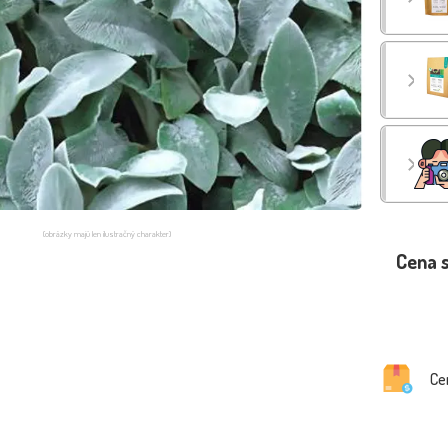
(obrázky majú len ilustračný charakter)
Cena 
Ce