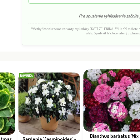
Pre spustenie vyhľadávania začnite p
*Všetky špecializované varianty mykorhízy (KVET, ZELENINA, BYLINKY) môžete
alebo Symbivit Tric (obohatený o ochranu
NOVINKA
Dianthus barbatus 'Mix
istmas
Gardenia ´Jasminoides´ -