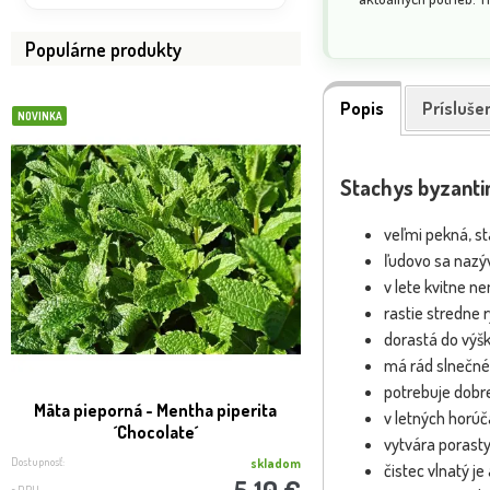
Populárne produkty
Popis
Prísluše
NOVINKA
BOMBA
VIP FOTKA
Stachys byzant
veľmi pekná, st
ľudovo sa nazýv
v lete kvitne 
rastie stredne 
dorastá do výš
má rád slnečné
potrebuje dobr
Mäta pieporná - Mentha piperita
SLUŽBA REAL FOTO -
v letných horú
´Chocolate´
expedíci
vytvára porasty
Dostupnosť:
Dostupnosť:
skladom
čistec vlnatý je 
5.10 €
s DPH
s DPH