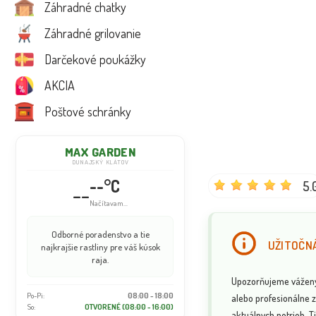
Záhradné chatky
Záhradné grilovanie
Darčekové poukážky
AKCIA
Poštové schránky
MAX GARDEN
DUNAJSKÝ KLÁTOV
--°C
5.
--
Načítavam...
Odborné poradenstvo a tie
UŽITOČNÁ
najkrajšie rastliny pre váš kúsok
raja.
Upozorňujeme vážených
Po-Pi:
08:00 - 18:00
alebo profesionálne z
So:
OTVORENÉ (08:00 - 16:00)
aktuálnych potrieb. Ti