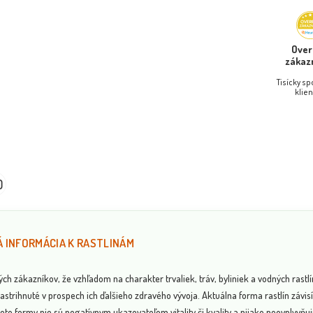
Ove
zákaz
Tisícky s
klien
0
 INFORMÁCIA K RASTLINÁM
 zákazníkov, že vzhľadom na charakter trvaliek, tráv, byliniek a vodných rastlí
astrihnuté v prospech ich ďalšieho zdravého vývoja. Aktuálna forma rastlín závi
eto formy nie sú negatívnym ukazovateľom vitality či kvality a nijako neovplyvňujú