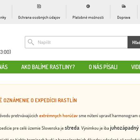
nky
Ochrana osobných údajov
Platobné možnosti
Doprava
Hľa
13:00)
NÁS
AKO BALÍME RASTLINY?
O NÁS PÍSALI
VID
É OZNÁMENIE O EXPEDÍCII RASTLÍN
dôvodu pretrvávajúcich
extrémnych horúčav
sme nútení upraviť harmonogram odos
streda
juhozápadný 
edície pre celé územie Slovenska je
. Výnimkou je iba
rijaté po týchto termínoch budú z bezpečnostných dôvodov odoslané až nasledujú