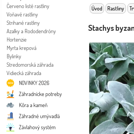
Červeno listé rastliny
Úvod
Rastliny
Tr
Voňavé rastliny
Strihané rastliny
Stachys byzant
Azalky a Rododendróny
Hortenzie
Myrta krepová
Bylinky
Stredomorská záhrada
Vidiecká záhrada
NOVINKY 2026
Záhradnícke potreby
Kôra a kameň
Záhradné umývadlá
Závlahový systém