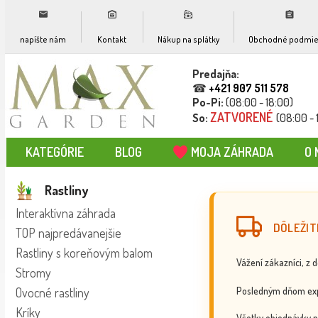
napíšte nám
Kontakt
Nákup na splátky
Obchodné podmie
Predajňa:
☎
+421 907 511 578
Po-Pi:
(08:00 - 18:00)
ZATVORENÉ
So:
(08:00 - 
KATEGÓRIE
BLOG
MOJA ZÁHRADA
O 
Rastliny
Interaktívna záhrada
DÔLEŽIT
TOP najpredávanejšie
Rastliny s koreňovým balom
Vážení zákazníci, z 
Stromy
Posledným dňom exp
Ovocné rastliny
Kríky
Všetky objednávky p