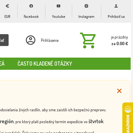
EUR
Facebook
Youtube
Instagram
Prihlásiť sa
je prázdny
dať
Prihlásenie
za 0.00 €
EÁ
ČASTO KLADENÉ OTÁZKY
ielania živých rastlín, aby sme zaistili ich bezpečnú prepravu.
región
štvrtok
, pre ktorý platí posledný termín expedície vo
.
ci pondelok. Ďakujeme za vaše pochopenie a trpezlivosť.