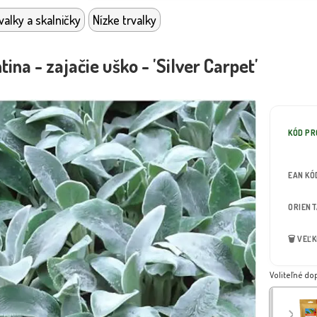
valky a skalničky
Nízke trvalky
ina - zajačie uško - 'Silver Carpet'
KÓD P
EAN KÓ
ORIEN
🗑️ VEĽ
Voliteľné do