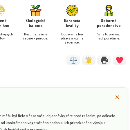
rené
Ekologické
Garancia
Odborné
níkmi
balenie
kvality
poradenstvo
pokojných
Rastliny balíme
Dodávame len
Sme tu pre vás,
tov.
šetrne k prírode.
zdravé a vitálne
radi poradíme.
sadenice.
n môžu byť tieto v čase vašej objednávky ešte pred rašením, po odkvete
sí od konkrétneho vegetačného obdobia, ich prirodzeného vývoja a
 ich budúci rast a prosperitu.