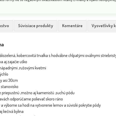
nstvo
Súvisiace produkty
Komentáre
Vysvetlivky 
Saturejka horská - Satureja montana
Funk
NOVINKA
NOVINKA
ina
álozelená, kobercovitá trvalka s hodvábne chlpatými oválnymi striebrist
a aj zajačie uško
nenápadnými ,ružovými kvetmi
rýchlo
ky asi 30cm
 stanovisko
e priepustnú ,možno aj kamenistú ,suchú pôdu
 Fotka pred
čavách odporúčame polievať skoro ráno
ou
 a výborne sa hodí na vytvorenie lemov a súvislé pokrytie pôdy
Dostupnosť:
Dostupnosť:
skladom
skladom
aj liečivá bylina
4.80 €
1.00 €
s DPH
s DPH