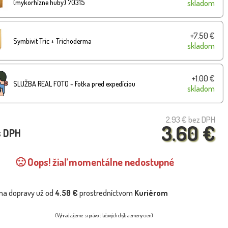
(mykorhízne huby) 70315
skladom
+7.50 €
Symbivit Tric + Trichoderma
skladom
+1.00 €
SLUŽBA REAL FOTO - Fotka pred expedíciou
skladom
2.93 €
bez DPH
3.60 €
s DPH
🙁 Oops! žiaľ momentálne nedostupné
na dopravy už od
4.50 €
prostredníctvom
Kuriérom
(Vyhradzujeme si právo tlačových chýb a zmeny cien)