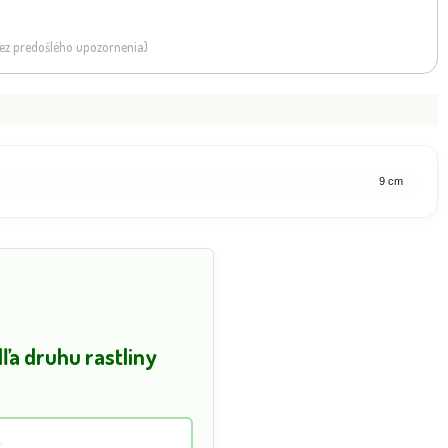
 bez predošlého upozornenia)
9 cm
a druhu rastliny