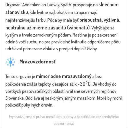
slnečnom
Orgován ´Andenken an Ludwig Späth´ prosperuje na
stanovisku
, kde kvitne najbohatšie a strapce majú
priepustná, výživná,
najintenzívnejšiu farbu. Pôda by mala byť
neutrálnu až mierne zásaditú (vápenatú)
. Vyhýbajte sa
kyslým a trvalo zamokreným pôdam. Rastlina je po zakorenení
odolná voči suchu, no pre pravidelné kvitnutie odporúčame pôdu
udržiavať primerane vlhkú a v predjarí doplniť živiny.
Mrazuvzdornosť
mimoriadne mrazuvzdorný
Tento orgován je
a bez
-30°C
poškodenia znáša teploty klesajúce až k
. Je vhodný do
všetkých pestovateľských oblastí, vrátane severných regiónov
Slovenska. Odoláva aj neskorým jarným mrazíkom, ktoré by mohli
poškodiť puky iných drevín.
(vyhradzujeme si právo meniť tieto popisy a špecifikácie bez predošlého
upozornenia)