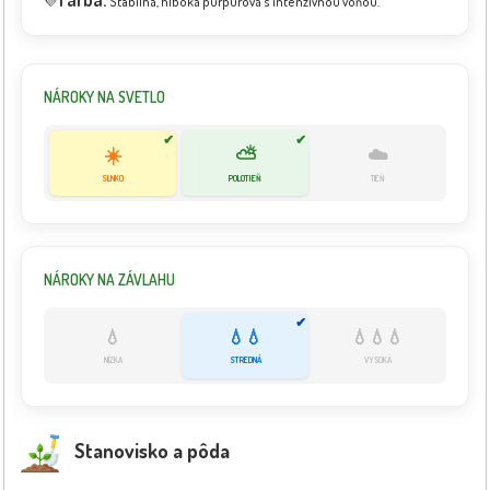
💜
Stabilná, hlboká purpurová s intenzívnou vôňou.
NÁROKY NA SVETLO
✔
✔
☀️
⛅
☁️
SLNKO
POLOTIEŇ
TIEŇ
NÁROKY NA ZÁVLAHU
✔
💧
💧💧
💧💧💧
NÍZKA
STREDNÁ
VYSOKÁ
Stanovisko a pôda