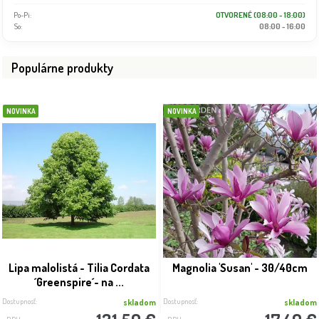
Po-Pi:
OTVORENÉ (08:00 - 18:00)
So:
08:00 - 16:00
Populárne produkty
NOVINKA
NOVINKA
Lipa malolistá - Tilia Cordata
Magnolia 'Susan' - 30/40cm
´Greenspire´- na ...
Dostupnosť:
Dostupnosť:
skladom
skladom