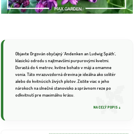
Objavte Orgován obyčajný ´Andenken an Ludwig Späth´,
klasickú odrodu s najtmavšími purpurovými kvetmi.
Dorastá do 4 metrov, kvitne bohato v máji a omamne
vonia. Táto mrazuvzdorná drevina je ideálna ako solitér
alebo do kvitnúcich živých plotov. Zistite viac o jeho
nárokoch na slnečné stanovisko a správnom reze po
odkvitnutí pre maximálnu krásu.
NA CELÝ POPIS ↓