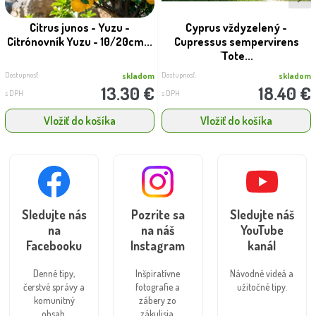
Citrus junos - Yuzu -
Cyprus vždyzelený -
Citrónovník Yuzu - 10/20cm...
Cupressus sempervirens
'Tote...
Dostupnosť:
Dostupnosť:
skladom
skladom
13.30 €
18.40 €
s DPH
s DPH
Vložiť do košíka
Vložiť do košíka
Sledujte nás
Pozrite sa
Sledujte náš
na
na náš
YouTube
Facebooku
Instagram
kanál
Denné tipy,
Inšpiratívne
Návodné videá a
čerstvé správy a
fotografie a
užitočné tipy.
komunitný
zábery zo
obsah.
zákulisia.