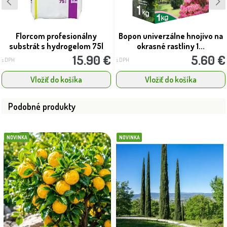
Florcom profesionálny
Bopon univerzálne hnojivo na
substrát s hydrogelom 75l
okrasné rastliny 1...
15.90 €
5.60 €
s DPH
s DPH
Vložiť do košíka
Vložiť do košíka
Podobné produkty
NOVINKA
NOVINKA