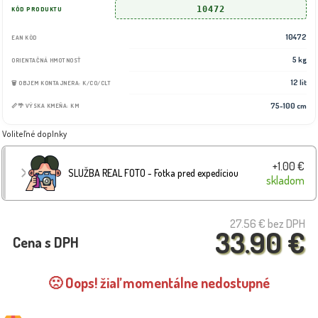
10472
KÓD PRODUKTU
10472
EAN KÓD
5 kg
ORIENTAČNÁ HMOTNOSŤ
12 lit
🗑️ OBJEM KONTAJNERA: K/CO/CLT
75-100 cm
📏🌴 VÝSKA KMEŇA: KM
Voliteľné doplnky
+1.00 €
SLUŽBA REAL FOTO - Fotka pred expedíciou
skladom
27.56 €
bez DPH
33.90 €
Cena s DPH
🙁 Oops! žiaľ momentálne nedostupné