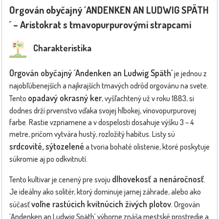
Orgován obyčajný ´ANDENKEN AN LUDWIG SPÄTH
´ – Aristokrat s tmavopurpurovými strapcami
Charakteristika
Orgován obyčajný ´Andenken an Ludwig Späth´
je jednou z
najobľúbenejších a najkrajších tmavých odrôd orgovánu na svete.
opadavý okrasný ker
Tento
, vyšľachtený už v roku 1883, si
dodnes drží prvenstvo vďaka svojej hlbokej, vínovopurpurovej
farbe. Rastie vzpriamene a v dospelosti dosahuje výšku 3 – 4
metre, pričom vytvára hustý, rozložitý habitus. Listy sú
srdcovité, sýtozelené
a tvoria bohaté olistenie, ktoré poskytuje
súkromie aj po odkvitnutí.
dlhovekosť a nenáročnosť
Tento kultivar je cenený pre svoju
.
Je ideálny ako solitér, ktorý dominuje jarnej záhrade, alebo ako
voľne rastúcich kvitnúcich živých plotov
súčasť
. Orgován
´Andenken an Ludwig Späth´ výborne znáša mestské prostredie a