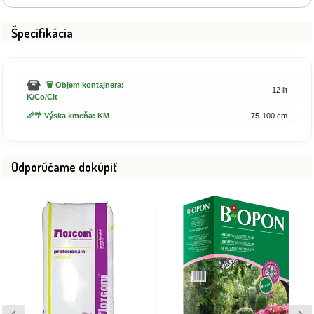
Špecifikácia
🗑️ Objem kontajnera:
12 lit
K/Co/Clt
📏🌴 Výska kmeňa: KM
75-100 cm
Odporúčame dokúpiť