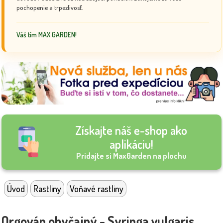
pochopenie a trpezlivosť.
Váš tím MAX GARDEN!
Získajte náš e-shop ako
aplikáciu!
Pridajte si MaxGarden na plochu
Úvod
Rastliny
Voňavé rastliny
Orgován obyčajný - Syringa vulgaris