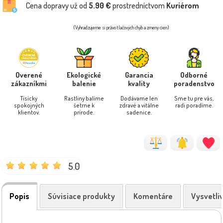
Cena dopravy už od
5.90 €
prostredníctvom
Kuriérom
(Vyhradzujeme si právo tlačových chýb a zmeny cien)
Overené
Ekologické
Garancia
Odborné
zákazníkmi
balenie
kvality
poradenstvo
Tisícky
Rastliny balíme
Dodávame len
Sme tu pre vás,
spokojných
šetrne k
zdravé a vitálne
radi poradíme.
klientov.
prírode.
sadenice.
5.0
Popis
Súvisiace produkty
Komentáre
Vysvetli