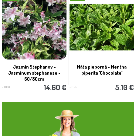
Jazmín Stephanov -
Mäta pieporná - Mentha
Jasminum stephanese -
piperita ´Chocolate´
60/80cm
14.60 €
5.10 €
s DPH
s DPH