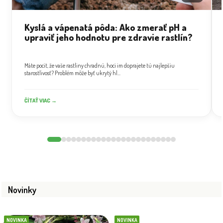
Kyslá a vápenatá pôda: Ako zmerať pH a
upraviť jeho hodnotu pre zdravie rastlín?
Máte pocit, že vaše rastliny chradnú, hoci im doprajete tú najlepšiu
starostlivosť? Problém môže byť ukrytý hl...
ČÍTAŤ VIAC →
Novinky
NOVINKA
NOVINKA