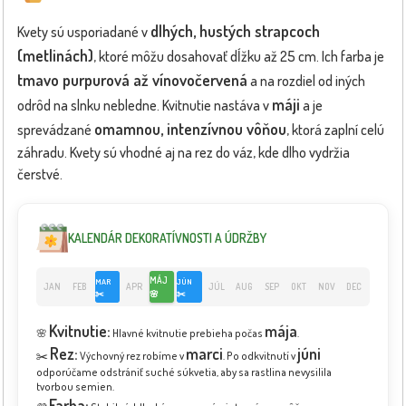
dlhých, hustých strapcoch
Kvety sú usporiadané v
(metlinách)
, ktoré môžu dosahovať dĺžku až 25 cm. Ich farba je
tmavo purpurová až vínovočervená
a na rozdiel od iných
máji
odrôd na slnku nebledne. Kvitnutie nastáva v
a je
omamnou, intenzívnou vôňou
sprevádzané
, ktorá zaplní celú
záhradu. Kvety sú vhodné aj na rez do váz, kde dlho vydržia
čerstvé.
KALENDÁR DEKORATÍVNOSTI A ÚDRŽBY
MÁJ
MAR
JÚN
JAN
FEB
APR
JÚL
AUG
SEP
OKT
NOV
DEC
✂️
🌸
✂️
Kvitnutie:
mája
🌸
Hlavné kvitnutie prebieha počas
.
Rez:
marci
júni
✂️
Výchovný rez robíme v
. Po odkvitnutí v
odporúčame odstrániť suché súkvetia, aby sa rastlina nevysilila
tvorbou semien.
Farba: