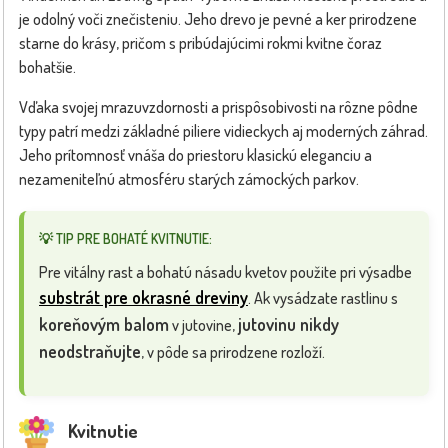
je odolný voči znečisteniu. Jeho drevo je pevné a ker prirodzene
starne do krásy, pričom s pribúdajúcimi rokmi kvitne čoraz
bohatšie.
Vďaka svojej mrazuvzdornosti a prispôsobivosti na rôzne pôdne
typy patrí medzi základné piliere vidieckych aj moderných záhrad.
Jeho prítomnosť vnáša do priestoru klasickú eleganciu a
nezameniteľnú atmosféru starých zámockých parkov.
💡 TIP PRE BOHATÉ KVITNUTIE:
Pre vitálny rast a bohatú násadu kvetov použite pri výsadbe
substrát pre okrasné dreviny
. Ak vysádzate rastlinu s
koreňovým balom
jutovinu nikdy
v jutovine,
neodstraňujte
, v pôde sa prirodzene rozloží.
Kvitnutie