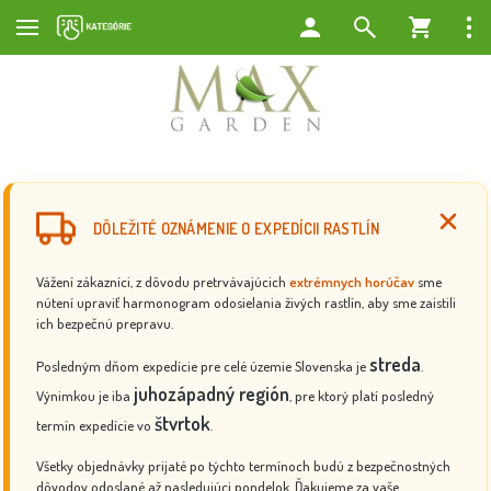
DÔLEŽITÉ OZNÁMENIE O EXPEDÍCII RASTLÍN
Vážení zákazníci, z dôvodu pretrvávajúcich
extrémnych horúčav
sme
nútení upraviť harmonogram odosielania živých rastlín, aby sme zaistili
ich bezpečnú prepravu.
streda
Posledným dňom expedície pre celé územie Slovenska je
.
juhozápadný región
Výnimkou je iba
, pre ktorý platí posledný
štvrtok
termín expedície vo
.
Všetky objednávky prijaté po týchto termínoch budú z bezpečnostných
dôvodov odoslané až nasledujúci pondelok. Ďakujeme za vaše