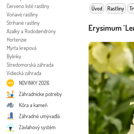
Červeno listé rastliny
Úvod
Rastliny
Tr
Voňavé rastliny
Strihané rastliny
Erysimum ´Le
Azalky a Rododendróny
Hortenzie
Myrta krepová
Bylinky
Stredomorská záhrada
Vidiecká záhrada
NOVINKY 2026
Záhradnícke potreby
Kôra a kameň
Záhradné umývadlá
Závlahový systém