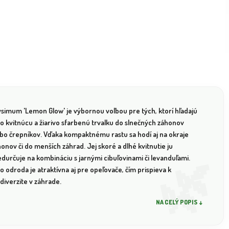
ysimum 'Lemon Glow' je výbornou voľbou pre tých, ktorí hľadajú
o kvitnúcu a žiarivo sfarbenú trvalku do slnečných záhonov
ebo črepníkov. Vďaka kompaktnému rastu sa hodí aj na okraje
onov či do menších záhrad. Jej skoré a dlhé kvitnutie ju
durčuje na kombináciu s jarnými cibuľovinami či levanduľami.
o odroda je atraktívna aj pre opeľovače, čím prispieva k
diverzite v záhrade.
NA CELÝ POPIS ↓