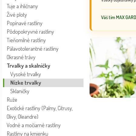
Tuje a ihličnany
Živé ploty
Váš tím MAX GAR
Popínavé rastliny
Pôdopokryvné rastliny
Tieňomilné rastliny
Pálavotolerantné rastliny
Okrasné trávy
Trvalky a skalničky
Vysoké trvalky
Nízke trvalky
Sklaničky
Ruže
Exotické rastliny (Palmy, Citrusy,
Olivy, Oleandre)
Vodné a močiarné rastliny
Rastliny na kmienku