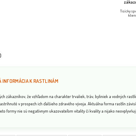
zákaz
Tisícky s
klien
Mäta 
NOVINKA
NOVINKA
0
 INFORMÁCIA K RASTLINÁM
 zákazníkov, že vzhľadom na charakter trvaliek, tráv, byliniek a vodných rastlí
astrihnuté v prospech ich ďalšieho zdravého vývoja. Aktuálna forma rastlín závi
eto formy nie sú negatívnym ukazovateľom vitality či kvality a nijako neovplyvňujú
 Fotka pred
Funkia - Hosta ´Purple Heart´
ou
Dostupnosť:
Dostupnosť:
skladom
skladom
1.00 €
6.30 €
s DPH
s DPH