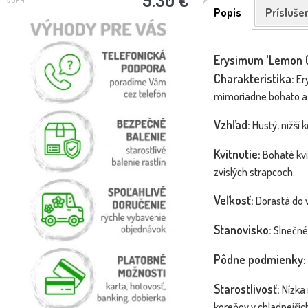
Popis
Prísluše
Erysimum 'Lemon 
Charakteristika:
Ery
mimoriadne bohato a d
Vzhľad:
Hustý, nižší 
Kvitnutie:
Bohaté kvit
zvislých strapcoch.
Veľkosť:
Dorastá do v
Stanovisko:
Slnečné 
Pôdne podmienky:
Starostlivosť:
Nízka 
koreňov v chladnejších