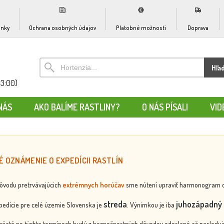
nky
Ochrana osobných údajov
Platobné možnosti
Doprava
Hľa
13:00)
NÁS
AKO BALÍME RASTLINY?
O NÁS PÍSALI
VID
É OZNÁMENIE O EXPEDÍCII RASTLÍN
dôvodu pretrvávajúcich
extrémnych horúčav
sme nútení upraviť harmonogram odos
streda
juhozápadný 
edície pre celé územie Slovenska je
. Výnimkou je iba
rijaté po týchto termínoch budú z bezpečnostných dôvodov odoslané až nasledujú