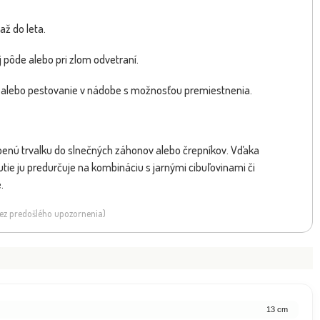
až do leta.
 pôde alebo pri zlom odvetraní.
ka alebo pestovanie v nádobe s možnosťou premiestnenia.
arbenú trvalku do slnečných záhonov alebo črepníkov. Vďaka
tie ju predurčuje na kombináciu s jarnými cibuľovinami či
.
 bez predošlého upozornenia)
13 cm