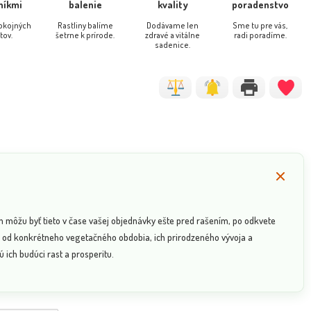
níkmi
balenie
kvality
poradenstvo
pokojných
Rastliny balíme
Dodávame len
Sme tu pre vás,
tov.
šetrne k prírode.
zdravé a vitálne
radi poradíme.
sadenice.
pieporná - Mentha piperita
Saturejka horská - Satureja mon
NOVINKA
´Chocolate´
n môžu byť tieto v čase vašej objednávky ešte pred rašením, po odkvete
sí od konkrétneho vegetačného obdobia, ich prirodzeného vývoja a
 ich budúci rast a prosperitu.
Dostupnosť:
skladom
sk
5.10 €
4.8
s DPH