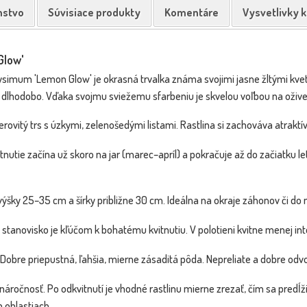
nstvo
Súvisiace produkty
Komentáre
Vysvetlivky 
Glow'
simum 'Lemon Glow' je okrasná trvalka známa svojimi jasne žltými kvet
lhodobo. Vďaka svojmu sviežemu sfarbeniu je skvelou voľbou na oživen
kerovitý trs s úzkymi, zelenošedými listami. Rastlina si zachováva atrak
nutie začína už skoro na jar (marec–apríl) a pokračuje až do začiatku le
ýšky 25–35 cm a šírky približne 30 cm. Ideálna na okraje záhonov či do 
stanovisko je kľúčom k bohatému kvitnutiu. V polotieni kvitne menej int
Dobre priepustná, ľahšia, mierne zásaditá pôda. Nepreliate a dobre od
náročnosť. Po odkvitnutí je vhodné rastlinu mierne zrezať, čím sa predĺ
 oblastiach.