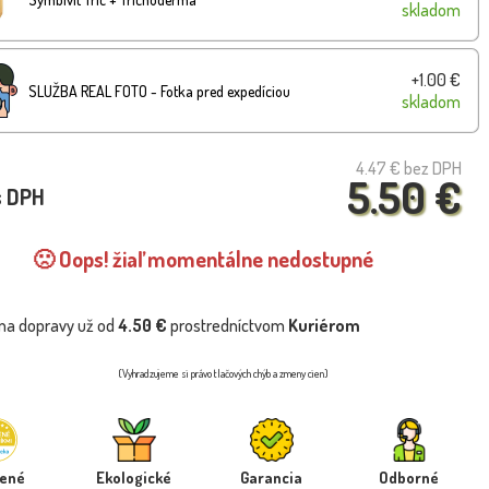
skladom
+1.00 €
SLUŽBA REAL FOTO - Fotka pred expedíciou
skladom
4.47 €
bez DPH
5.50 €
s DPH
🙁 Oops! žiaľ momentálne nedostupné
na dopravy už od
4.50 €
prostredníctvom
Kuriérom
(Vyhradzujeme si právo tlačových chýb a zmeny cien)
rené
Ekologické
Garancia
Odborné