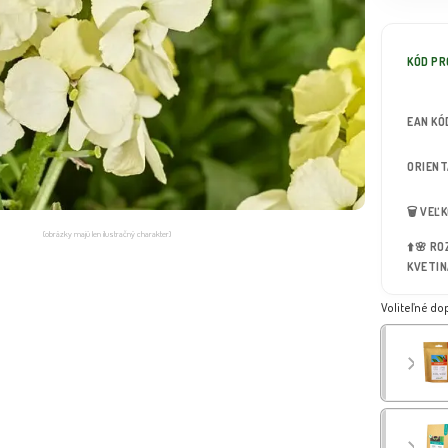
KÓD P
EAN KÓ
ORIEN
🗑️ VEĽ
(obrázky majú len ilustračný charakter)
⬆️🌸 R
KVETIN
Voliteľné do