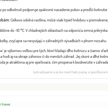
z po odkvitnutí podporuje opätovné nasadenie pukov a predĺži kvitnutie 
robám:
Celkovo odolná rastlina, môže však trpieť hnilobou v premokrenej
ibližne do -10 °C. V chladnejších oblastiach sa odporúča zimná prikrýv
lky, zvyčajne sa nevyvíjajú v záhradných výsadbách v plnom rozsahu.
 je výbornou voľbou pre tých, ktorí hľadajú dlho kvitnúcu a žiarivo sf
hodí aj na okraje záhonov či do menších záhrad. Jej skoré a dlhé kvitnu
da je atraktívna aj pre opeľovače, čím prispieva k biodiverzite v záhrade
(vyhradzujeme si právo meniť tieto popisy a špecifikácie
 / Co(xx)