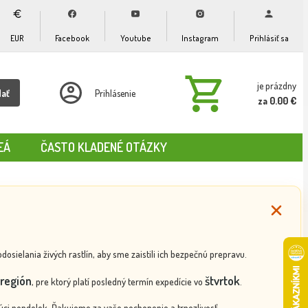
EUR
Facebook
Youtube
Instagram
Prihlásiť sa
je prázdny
dať
Prihlásenie
za 0.00 €
EÁ
ČASTO KLADENÉ OTÁZKY
ielania živých rastlín, aby sme zaistili ich bezpečnú prepravu.
región
štvrtok
, pre ktorý platí posledný termín expedície vo
.
ci pondelok. Ďakujeme za vaše pochopenie a trpezlivosť.