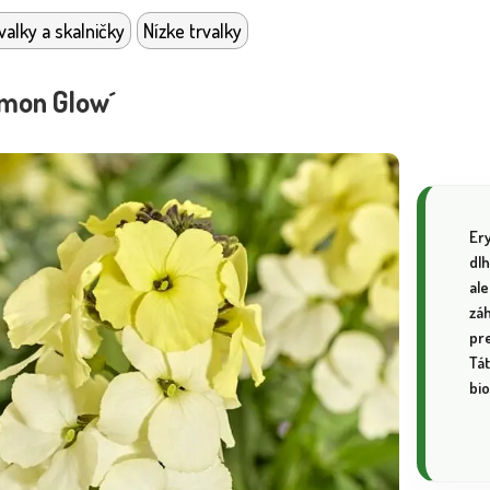
valky a skalničky
Nízke trvalky
mon Glow´
Er
dlh
al
záh
pre
Tát
bio