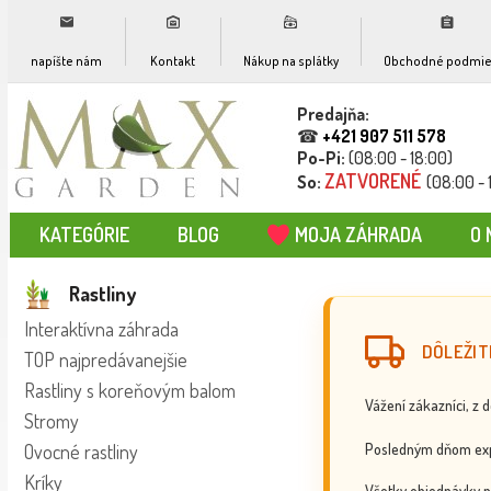
napíšte nám
Kontakt
Nákup na splátky
Obchodné podmie
Predajňa:
☎
+421 907 511 578
Po-Pi:
(08:00 - 18:00)
ZATVORENÉ
So:
(08:00 - 
KATEGÓRIE
BLOG
MOJA ZÁHRADA
O 
Rastliny
Interaktívna záhrada
DÔLEŽIT
TOP najpredávanejšie
Rastliny s koreňovým balom
Vážení zákazníci, z 
Stromy
Posledným dňom exp
Ovocné rastliny
Kríky
Všetky objednávky p