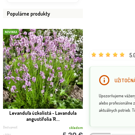
Populárne produkty
NOVINKA
BOMBA
VIP FOTKA
5.
UŽITOČNÁ
Upozorňujeme vážených
alebo profesionálne z
aktuálnych potrieb. Ti
Levanduľa úzkolistá - Lavandula
SLUŽBA REAL FOTO -
angustifolia 'R...
expedíci
Dostupnosť:
Dostupnosť:
skladom
5.30 €
s DPH
s DPH