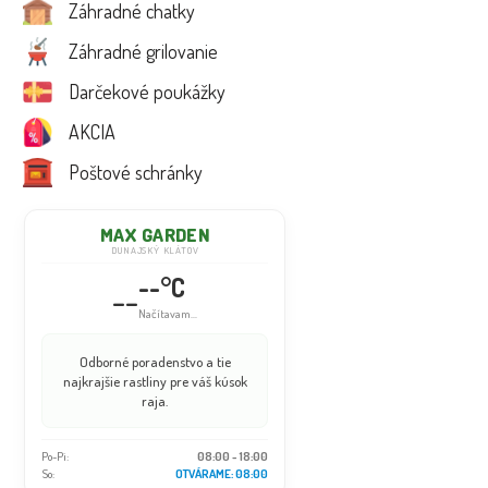
Záhradné chatky
Záhradné grilovanie
Darčekové poukážky
AKCIA
Poštové schránky
MAX GARDEN
DUNAJSKÝ KLÁTOV
--°C
--
Načítavam...
Odborné poradenstvo a tie
najkrajšie rastliny pre váš kúsok
raja.
Po-Pi:
08:00 - 18:00
So:
08:00 - 16:00