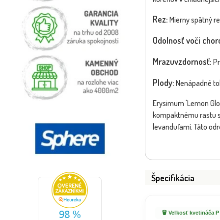
Rez:
Mierny spätný re
Odolnosť voči cho
Mrazuvzdornosť:
Pr
Plody:
Nenápadné tobo
Erysimum 'Lemon Glow'
kompaktnému rastu sa 
levanduľami. Táto odro
Špecifikácia
🗑️ Veľkosť kvetináča P