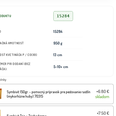
15284
RODUKTU
15284
D
950 g
TAČNÁ HMOTNOSŤ
13 cm
KOSŤ KVETINÁČA P / CO(XX)
OZMER PRI DODANÍ (BEZ
5-10+ cm
ÁČA):
plnky
+6.80 €
Symbivit 150gr. - pomocný prípravok pre pestovanie rastlín
(mykorhízne huby) 70315
skladom
+7.50 €
Symbivit Tric + Trichoderma