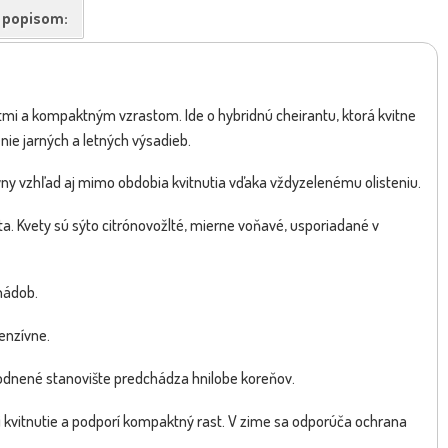
k popisom:
mi a kompaktným vzrastom. Ide o hybridnú cheirantu, ktorá kvitne
ie jarných a letných výsadieb.
tívny vzhľad aj mimo obdobia kvitnutia vďaka vždyzelenému olisteniu.
ta. Kvety sú sýto citrónovožlté, mierne voňavé, usporiadané v
nádob.
enzívne.
vodnené stanovište predchádza hnilobe koreňov.
ži kvitnutie a podporí kompaktný rast. V zime sa odporúča ochrana