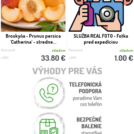
Broskyňa - Prunus persica
SLUŽBA REAL FOTO - Fotka
´Catherina´ - stredne...
pred expedíciou
Dostupnosť:
Dostupnosť:
skladom
skladom
33.80 €
1.00 €
s DPH
s DPH