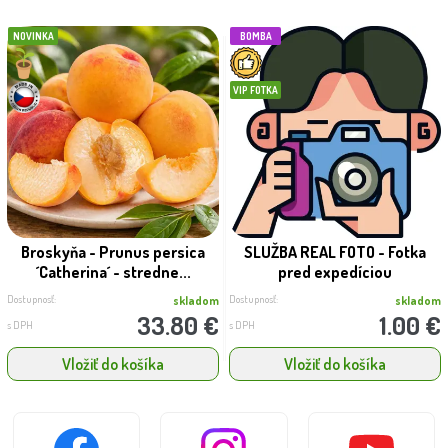
NOVINKA
BOMBA
VIP FOTKA
Broskyňa - Prunus persica
SLUŽBA REAL FOTO - Fotka
´Catherina´ - stredne...
pred expedíciou
Dostupnosť:
Dostupnosť:
skladom
skladom
33.80 €
1.00 €
s DPH
s DPH
Vložiť do košíka
Vložiť do košíka