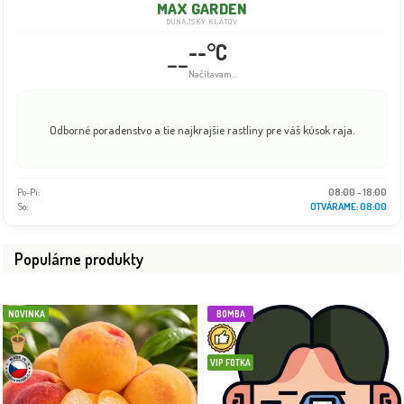
MAX GARDEN
DUNAJSKÝ KLÁTOV
--°C
--
Načítavam...
Odborné poradenstvo a tie najkrajšie rastliny pre váš kúsok raja.
Po-Pi:
08:00 - 18:00
So:
OTVÁRAME: 08:00
Populárne produkty
NOVINKA
BOMBA
VIP FOTKA