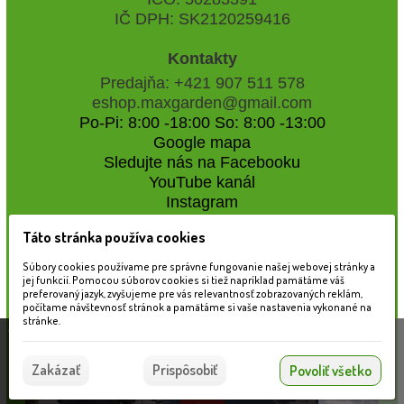
IČ DPH: SK2120259416
Kontakty
Predajňa: +421 907 511 578
eshop.maxgarden@gmail.com
Po-Pi: 8:00 -18:00 So: 8:00 -13:00
Google mapa
Sledujte nás na Facebooku
YouTube kanál
Instagram
Táto stránka používa cookies
Naše záhradné centrum
Súbory cookies používame pre správne fungovanie našej webovej stránky a
jej funkcií. Pomocou súborov cookies si tiež napríklad pamätáme váš
preferovaný jazyk, zvyšujeme pre vás relevantnosť zobrazovaných reklám,
počítame návštevnosť stránok a pamätáme si vaše nastavenia vykonané na
stránke.
Táto stránka používa súbory cookies, ktoré nám
pomáhajú poskytovať služby. Používaním našich
Súhlasím
Zakázať
Prispôsobiť
Povoliť všetko
služieb vyjadrujete súhlas s používaním súborov
cookies.
Viac informácií nájdete tu.