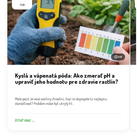
FEB
498
Kyslá a vápenatá pôda: Ako zmerať pH a
upraviť jeho hodnotu pre zdravie rastlín?
Máte pocit, že vaše rastliny chradnú, hoci im doprajete tú najlepšiu
starostlivosť? Problém môže byť ukrytý hl...
ČÍTAŤ VIAC →