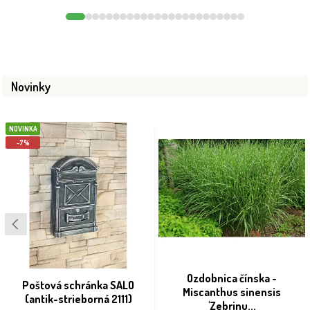
Novinky
NOVINKA
-7%
Ozdobnica čínska -
Poštová schránka SALO
Miscanthus sinensis
(antik-strieborná 2111)
'Zebrinu...