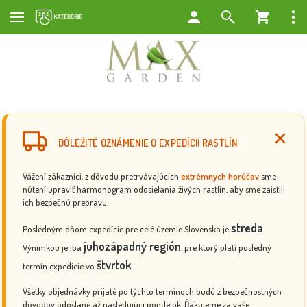
DÔLEŽITÉ OZNÁMENIE O EXPEDÍCII RASTLÍN
Vážení zákazníci, z dôvodu pretrvávajúcich
extrémnych horúčav
sme
nútení upraviť harmonogram odosielania živých rastlín, aby sme zaistili
ich bezpečnú prepravu.
streda
Posledným dňom expedície pre celé územie Slovenska je
.
juhozápadný región
Výnimkou je iba
, pre ktorý platí posledný
štvrtok
termín expedície vo
.
Všetky objednávky prijaté po týchto termínoch budú z bezpečnostných
dôvodov odoslané až nasledujúci pondelok. Ďakujeme za vaše