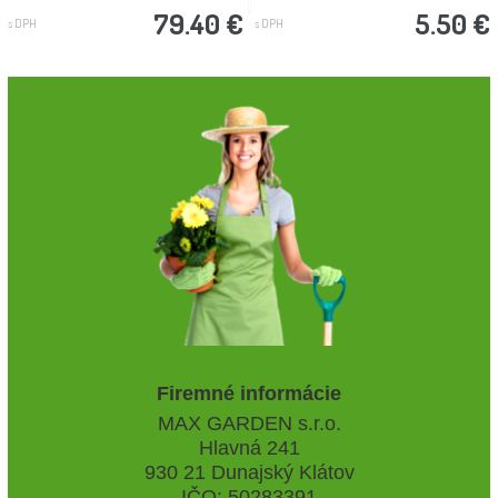
79.40 €
5.50 €
s DPH
s DPH
Firemné informácie
MAX GARDEN s.r.o.
Hlavná 241
930 21 Dunajský Klátov
IČO: 50283391