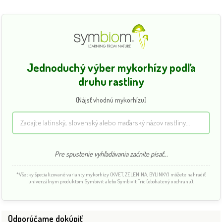
Jednoduchý výber mykorhízy podľa
druhu rastliny
(Nájsť vhodnú mykorhízu)
Pre spustenie vyhľadávania začnite písať...
*Všetky špecializované varianty mykorhízy (KVET, ZELENINA, BYLINKY) môžete nahradiť
univerzálnym produktom Symbivit alebo Symbivit Tric (obohatený o ochranu).
Odporúčame dokúpiť