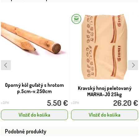
Oporný kôl guľatý s hrotom
Kravský hnoj peletovaný
p.5cm-v.250cm
MARHA-JÓ 25kg
5.50 €
26.20 €
s DPH
s DPH
Vložiť do košíka
Vložiť do košíka
Podobné produkty