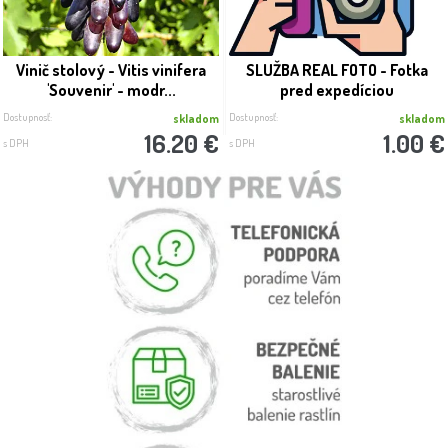
Vinič stolový - Vitis vinifera
SLUŽBA REAL FOTO - Fotka
'Souvenir' - modr...
pred expedíciou
Dostupnosť:
Dostupnosť:
skladom
skladom
16.20 €
1.00 €
s DPH
s DPH