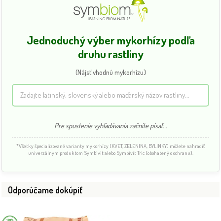
Jednoduchý výber mykorhízy podľa
druhu rastliny
(Nájsť vhodnú mykorhízu)
Pre spustenie vyhľadávania začnite písať...
*Všetky špecializované varianty mykorhízy (KVET, ZELENINA, BYLINKY) môžete nahradiť
univerzálnym produktom Symbivit alebo Symbivit Tric (obohatený o ochranu).
Odporúčame dokúpiť