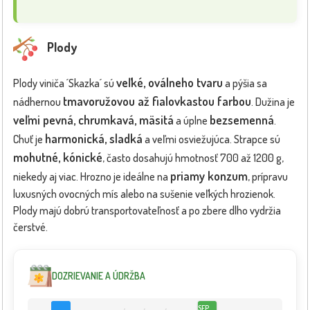
Plody
veľké, oválneho tvaru
Plody viniča ´Skazka´ sú
a pýšia sa
tmavoružovou až fialovkastou farbou
nádhernou
. Dužina je
veľmi pevná, chrumkavá, mäsitá
bezsemenná
a úplne
.
harmonická, sladká
Chuť je
a veľmi osviežujúca. Strapce sú
mohutné, kónické
, často dosahujú hmotnosť 700 až 1200 g,
priamy konzum
niekedy aj viac. Hrozno je ideálne na
, prípravu
luxusných ovocných mís alebo na sušenie veľkých hrozienok.
Plody majú dobrú transportovateľnosť a po zbere dlho vydržia
čerstvé.
DOZRIEVANIE A ÚDRŽBA
SEP