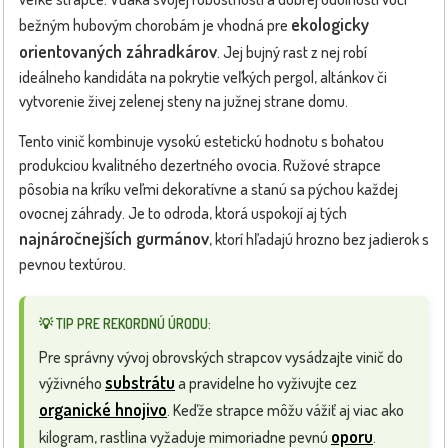
ekologicky
bežným hubovým chorobám je vhodná pre
orientovaných záhradkárov
. Jej bujný rast z nej robí
ideálneho kandidáta na pokrytie veľkých pergol, altánkov či
vytvorenie živej zelenej steny na južnej strane domu.
Tento vinič kombinuje vysokú estetickú hodnotu s bohatou
produkciou kvalitného dezertného ovocia. Ružové strapce
pôsobia na kríku veľmi dekoratívne a stanú sa pýchou každej
ovocnej záhrady. Je to odroda, ktorá uspokojí aj tých
najnáročnejších gurmánov
, ktorí hľadajú hrozno bez jadierok s
pevnou textúrou.
💡 TIP PRE REKORDNÚ ÚRODU:
Pre správny vývoj obrovských strapcov vysádzajte vinič do
substrátu
výživného
a pravidelne ho vyživujte cez
organické hnojivo
. Keďže strapce môžu vážiť aj viac ako
oporu
kilogram, rastlina vyžaduje mimoriadne pevnú
.