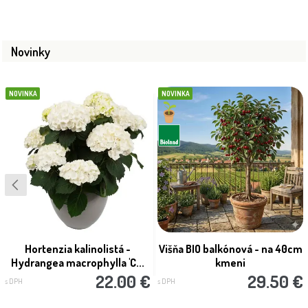
Novinky
NOVINKA
NOVINKA
Hortenzia kalinolistá -
Višňa BIO balkónová - na 40cm
Hydrangea macrophylla 'C...
kmeni
22.00 €
29.50 €
s DPH
s DPH