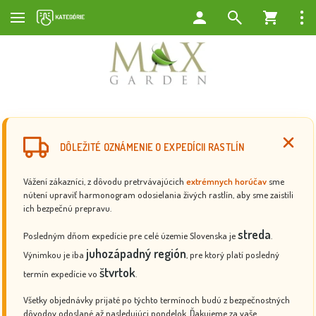
DÔLEŽITÉ OZNÁMENIE O EXPEDÍCII RASTLÍN
Vážení zákazníci, z dôvodu pretrvávajúcich
extrémnych horúčav
sme
nútení upraviť harmonogram odosielania živých rastlín, aby sme zaistili
ich bezpečnú prepravu.
streda
Posledným dňom expedície pre celé územie Slovenska je
.
juhozápadný región
Výnimkou je iba
, pre ktorý platí posledný
štvrtok
termín expedície vo
.
Všetky objednávky prijaté po týchto termínoch budú z bezpečnostných
dôvodov odoslané až nasledujúci pondelok. Ďakujeme za vaše