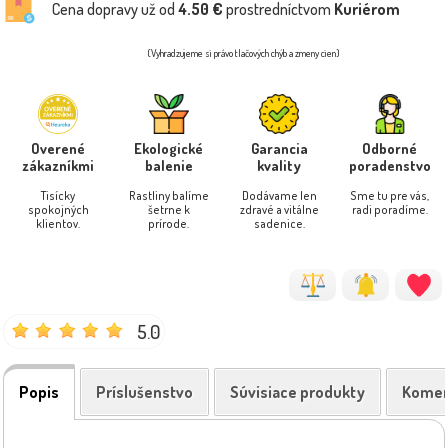
Cena dopravy už od
4.50 €
prostredníctvom
Kuriérom
(Vyhradzujeme si právo tlačových chýb a zmeny cien)
Overené
Ekologické
Garancia
Odborné
zákazníkmi
balenie
kvality
poradenstvo
Tisícky
Rastliny balíme
Dodávame len
Sme tu pre vás,
spokojných
šetrne k
zdravé a vitálne
radi poradíme.
klientov.
prírode.
sadenice.
5.0
Popis
Príslušenstvo
Súvisiace produkty
Komen