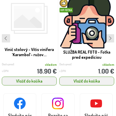
VIP FOTKA
Vinič stolový - Vitis vinifera
SLUŽBA REAL FOTO - Fotka
´Karambol´- ružov...
pred expedíciou
Dostupnosť:
Dostupnosť:
skladom
skladom
18.90 €
1.00 €
s DPH
s DPH
Vložiť do košíka
Vložiť do košíka
Sledujte nás
Pozrite sa
Sledujte náš