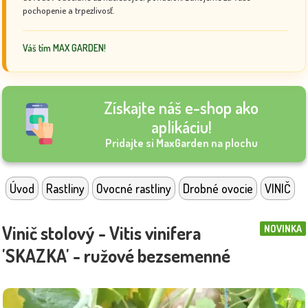
pochopenie a trpezlivosť.
Váš tím MAX GARDEN!
Získajte náš e-shop ako
aplikáciu!
Pridajte si MaxGarden na plochu
Úvod
Rastliny
Ovocné rastliny
Drobné ovocie
VINIČ
Vinič stolový - Vitis vinifera
NOVINKA
'SKAZKA' - ružové bezsemenné