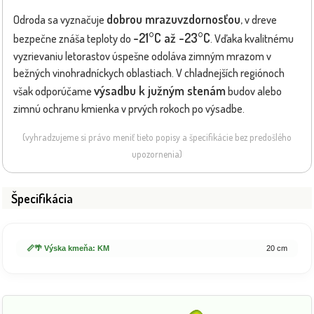
dobrou mrazuvzdornosťou
Odroda sa vyznačuje
, v dreve
-21°C až -23°C
bezpečne znáša teploty do
. Vďaka kvalitnému
vyzrievaniu letorastov úspešne odoláva zimným mrazom v
bežných vinohradníckych oblastiach. V chladnejších regiónoch
výsadbu k južným stenám
však odporúčame
budov alebo
zimnú ochranu kmienka v prvých rokoch po výsadbe.
(vyhradzujeme si právo meniť tieto popisy a špecifikácie bez predošlého
upozornenia)
Špecifikácia
📏🌴 Výska kmeňa: KM
20 cm