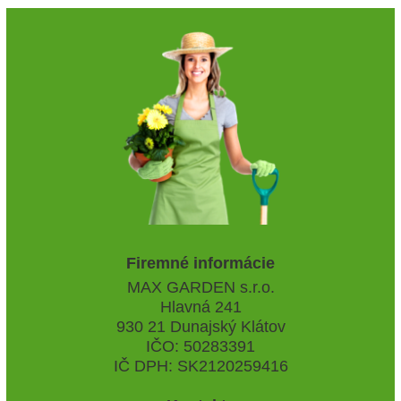
Firemné informácie
MAX GARDEN s.r.o.
Hlavná 241
930 21 Dunajský Klátov
IČO: 50283391
IČ DPH: SK2120259416