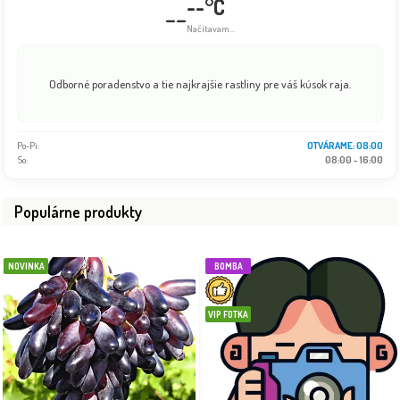
--°C
--
Info dočasne nedostupné
Odborné poradenstvo a tie najkrajšie rastliny pre váš kúsok raja.
Po-Pi:
08:00 - 18:00
So:
08:00 - 16:00
Populárne produkty
NOVINKA
BOMBA
VIP FOTKA