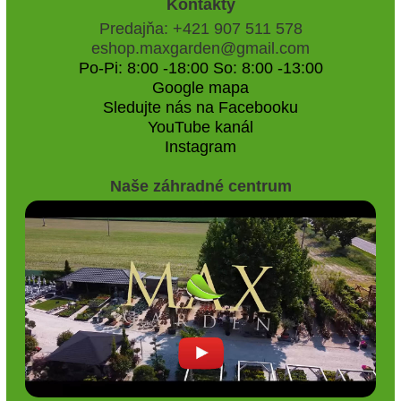
Kontakty
Predajňa: +421 907 511 578
eshop.maxgarden@gmail.com
Po-Pi: 8:00 -18:00 So: 8:00 -13:00
Google mapa
Sledujte nás na Facebooku
YouTube kanál
Instagram
Naše záhradné centrum