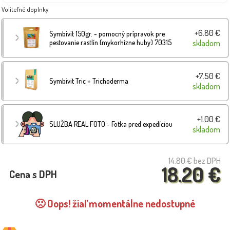
Voliteľné doplnky
+6.80 €
Symbivit 150gr. - pomocný prípravok pre
pestovanie rastlín (mykorhízne huby) 70315
skladom
+7.50 €
Symbivit Tric + Trichoderma
skladom
+1.00 €
SLUŽBA REAL FOTO - Fotka pred expedíciou
skladom
14.80 €
bez DPH
18.20 €
Cena s DPH
🙁 Oops! žiaľ momentálne nedostupné