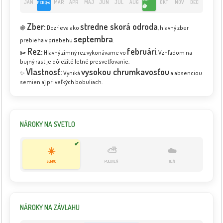
JAN
MAR
APR
MÁJ
JÚN
JÚL
AUG
OKT
NOV
DEC
FEB ✂️
🍇
Zber:
stredne skorá odroda
🍇
Dozrieva ako
, hlavný zber
septembra
prebieha v priebehu
.
Rez:
februári
✂️
Hlavný zimný rez vykonávame vo
. Vzhľadom na
bujný rast je dôležité letné presvetľovanie.
Vlastnosť:
vysokou chrumkavosťou
✨
Vyniká
a absenciou
semien aj pri veľkých bobuliach.
NÁROKY NA SVETLO
✔
☀️
⛅
☁️
SLNKO
POLOTIEŇ
TIEŇ
NÁROKY NA ZÁVLAHU