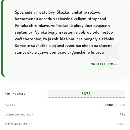
Spoznajte vinič stolový ´Skazka´, unikátnu ružovú
bezsemennú odrodu s rekordne veľkými strapcami.
Ponúka chrumkavé, veľmi sladké plody dozrievajúce v
septembri. Vyniká bujným rastom a dobrou odolnosťou
voči chorobám, čo ju robí ideálnou pre pergoly a altánky.
Dozviete sa všetko o jej pestovaní, nárokoch na slnečné
stanovisko a výžive pomocou organického hnojiva.
NA CELÝ POPIS ↓
8373
KÓD PRODUKTU
8591365500950
EAN KÓD
1 kg
ORIENTAČNÁ HMOTNOSŤ
20 cm
📏🌴 VÝSKA KMEŇA: KM