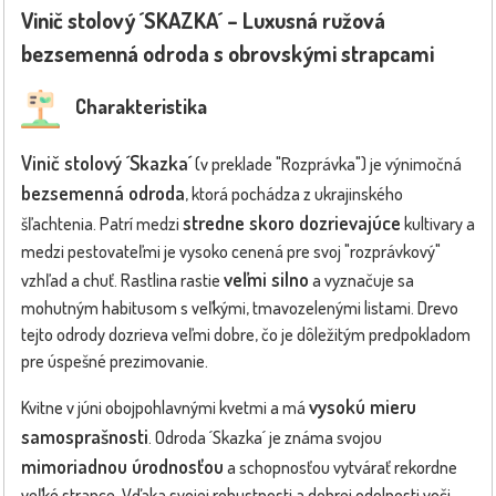
Vinič stolový ´SKAZKA´ – Luxusná ružová
bezsemenná odroda s obrovskými strapcami
Charakteristika
Vinič stolový ´Skazka´
(v preklade "Rozprávka") je výnimočná
bezsemenná odroda
, ktorá pochádza z ukrajinského
stredne skoro dozrievajúce
šľachtenia. Patrí medzi
kultivary a
medzi pestovateľmi je vysoko cenená pre svoj "rozprávkový"
veľmi silno
vzhľad a chuť. Rastlina rastie
a vyznačuje sa
mohutným habitusom s veľkými, tmavozelenými listami. Drevo
tejto odrody dozrieva veľmi dobre, čo je dôležitým predpokladom
pre úspešné prezimovanie.
vysokú mieru
Kvitne v júni obojpohlavnými kvetmi a má
samosprašnosti
. Odroda ´Skazka´ je známa svojou
mimoriadnou úrodnosťou
a schopnosťou vytvárať rekordne
veľké strapce. Vďaka svojej robustnosti a dobrej odolnosti voči