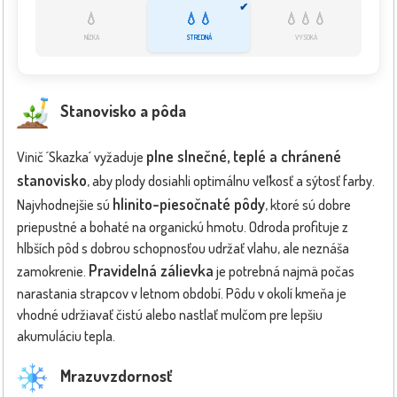
✔
💧
💧💧
💧💧💧
NÍZKA
STREDNÁ
VYSOKÁ
Stanovisko a pôda
plne slnečné, teplé a chránené
Vinič ´Skazka´ vyžaduje
stanovisko
, aby plody dosiahli optimálnu veľkosť a sýtosť farby.
hlinito-piesočnaté pôdy
Najvhodnejšie sú
, ktoré sú dobre
priepustné a bohaté na organickú hmotu. Odroda profituje z
hlbších pôd s dobrou schopnosťou udržať vlahu, ale neznáša
Pravidelná zálievka
zamokrenie.
je potrebná najmä počas
narastania strapcov v letnom období. Pôdu v okolí kmeňa je
vhodné udržiavať čistú alebo nastlať mulčom pre lepšiu
akumuláciu tepla.
Mrazuvzdornosť