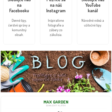
na
na náš
YouTube
Facebooku
Instagram
kanál
Denné tipy,
Inšpiratívne
Návodné videá a
čerstvé správy a
fotografie a
užitočné tipy.
komunitný
zábery zo
obsah.
zákulisia.
MAX GARDEN
DUNAJSKÝ KLÁTOV