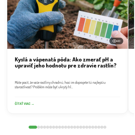
493
Kyslá a vápenatá pôda: Ako zmerať pH a
upraviť jeho hodnotu pre zdravie rastlín?
Máte pocit, že vaše rastliny chradnú, hoci im doprajete tú najlepšiu
starostlivosť? Problém môže byť ukrytý hl...
ČÍTAŤ VIAC →