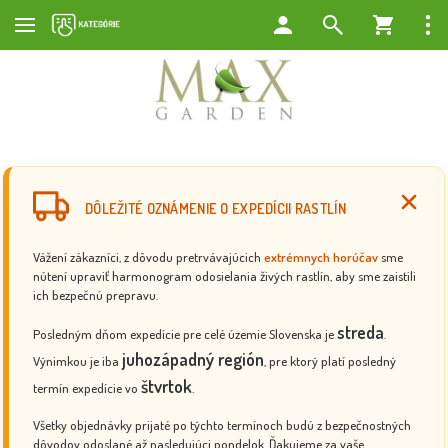
DÔLEŽITÉ OZNÁMENIE O EXPEDÍCII RASTLÍN
Vážení zákazníci, z dôvodu pretrvávajúcich
extrémnych horúčav
sme
nútení upraviť harmonogram odosielania živých rastlín, aby sme zaistili
ich bezpečnú prepravu.
streda
Posledným dňom expedície pre celé územie Slovenska je
.
juhozápadný región
Výnimkou je iba
, pre ktorý platí posledný
štvrtok
termín expedície vo
.
Všetky objednávky prijaté po týchto termínoch budú z bezpečnostných
dôvodov odoslané až nasledujúci pondelok. Ďakujeme za vaše