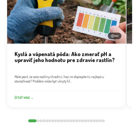
502
Kyslá a vápenatá pôda: Ako zmerať pH a
upraviť jeho hodnotu pre zdravie rastlín?
Máte pocit, že vaše rastliny chradnú, hoci im doprajete tú najlepšiu
starostlivosť? Problém môže byť ukrytý hl...
ČÍTAŤ VIAC →