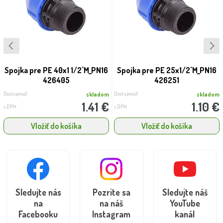
Spojka pre PE 40x1 1/2''M_PN16
Spojka pre PE 25x1/2''M_PN16
426405
426251
Dostupnosť:
Dostupnosť:
skladom
skladom
1.41 €
1.10 €
s DPH
s DPH
Vložiť do košíka
Vložiť do košíka
Sledujte nás
Pozrite sa
Sledujte náš
na
na náš
YouTube
Facebooku
Instagram
kanál