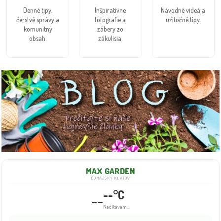
Denné tipy,
Inšpiratívne
Návodné videá a
čerstvé správy a
fotografie a
užitočné tipy.
komunitný
zábery zo
obsah.
zákulisia.
MAX GARDEN
DUNAJSKÝ KLÁTOV
--°C
--
Načítavam...