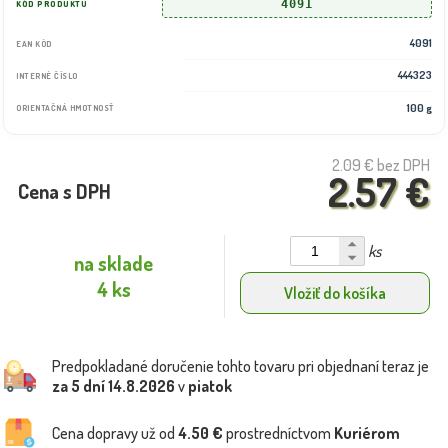
4091
KÓD PRODUKTU
4091
EAN KÓD
444323
INTERNÉ ČÍSLO
100 g
ORIENTAČNÁ HMOTNOSŤ
2.09 €
bez DPH
2.57 €
Cena s DPH
ks
na sklade
4 ks
Vložiť do košíka
Predpokladané doručenie tohto tovaru pri objednaní teraz je
za 5 dní
14.8.2026
v
piatok
Cena dopravy už od
4.50 €
prostredníctvom
Kuriérom