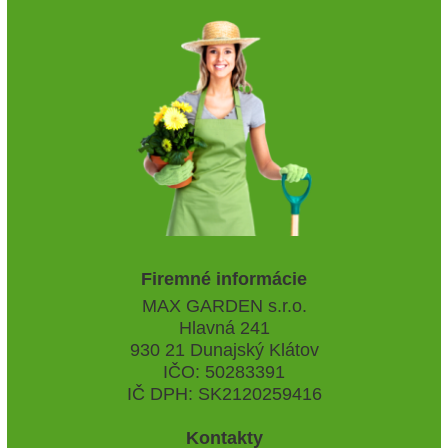
Firemné informácie
MAX GARDEN s.r.o.
Hlavná 241
930 21 Dunajský Klátov
IČO: 50283391
IČ DPH: SK2120259416
Kontakty