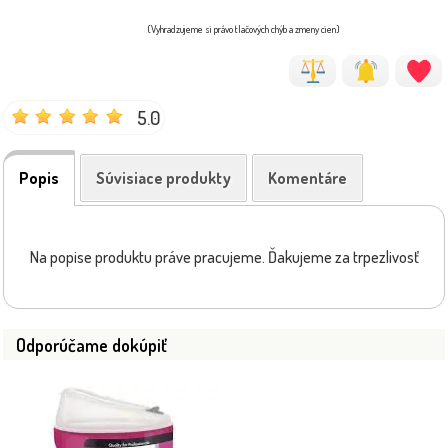
(Vyhradzujeme si právo tlačových chýb a zmeny cien)
5.0
Popis
Súvisiace produkty
Komentáre
Na popise produktu práve pracujeme. Ďakujeme za trpezlivosť
Odporúčame dokúpiť