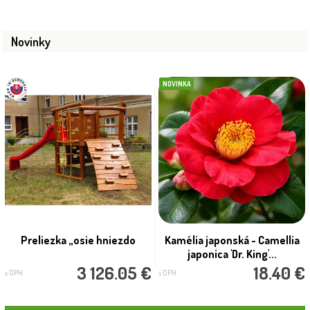
Novinky
NOVINKA
Preliezka „osie hniezdo
Kamélia japonská - Camellia
japonica 'Dr. King'...
3 126.05 €
18.40 €
s DPH
s DPH