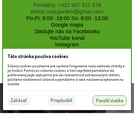
Predajňa: +421 907 511 578
eshop.maxgarden@gmail.com
Po-Pi: 8:00 -18:00 So: 8:00 -13:00
Google mapa
Sledujte nás na Facebooku
YouTube kanál
Instagram
Táto stránka používa cookies
Naše záhradné centrum
Súbory cookies používame pre správne fungovanie našej webovej stránky a
jej funkcií. Pomocou súborov cookies si tiež napríklad pamätáme váš
preferovaný jazyk, zvyšujeme pre vás relevantnosť zobrazovaných reklám,
počítame návštevnosť stránok a pamätáme si vaše nastavenia vykonané na
stránke.
Táto stránka používa súbory cookies, ktoré nám
pomáhajú poskytovať služby. Používaním našich
Súhlasím
Zakázať
Prispôsobiť
Povoliť všetko
služieb vyjadrujete súhlas s používaním súborov
cookies.
Viac informácií nájdete tu.