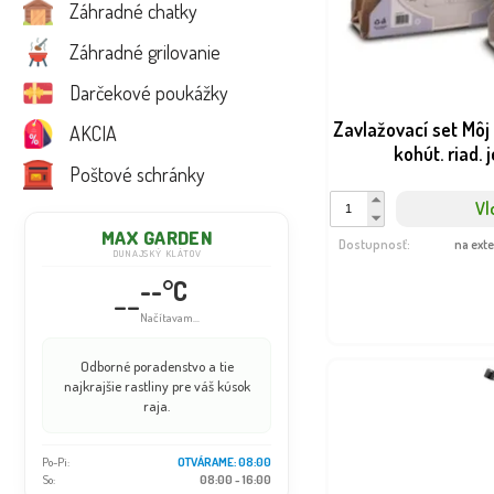
Záhradné chatky
Záhradné grilovanie
Darčekové poukážky
Zavlažovací set Môj
AKCIA
kohút. riad. 
Poštové schránky
Vl
MAX GARDEN
Dostupnosť:
na ext
DUNAJSKÝ KLÁTOV
--°C
--
Načítavam...
Odborné poradenstvo a tie
najkrajšie rastliny pre váš kúsok
raja.
Po-Pi:
OTVÁRAME: 08:00
So:
08:00 - 16:00