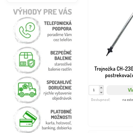
Trojnožka CH-23
postrekovač
Vl
Dostupnosť:
na ext