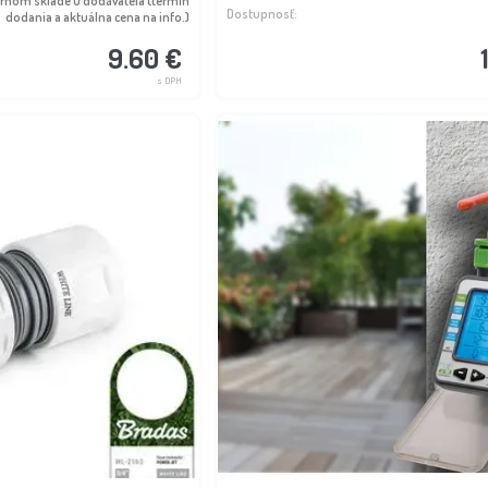
ernom sklade u dodávateľa (termín
Dostupnosť:
dodania a aktuálna cena na info.)
9.60 €
s DPH