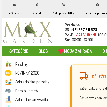
napíšte nám
Kontakt
Nákup na splátky
Obchodné podmie
Predajňa:
☎
+421 907 511 578
ZATVORENÉ
Po-Pi:
(08:0
So:
(08:00 - 13:00)
KATEGÓRIE
BLOG
MOJA ZÁHRADA
O 
Rastliny
NOVINKY 2026
DÔLEŽIT
Záhradnícke potreby
Vážení zákazníci, z 
Kôra a kameň
Posledným dňom exp
Záhradné umývadlá
Všetky objednávky p