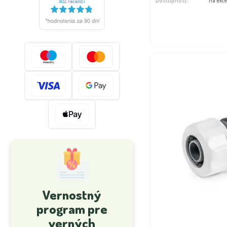
Dostupnosť:
na ext
Vernostný
program pre
verných