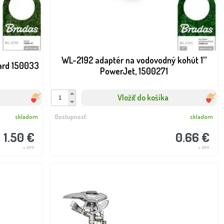
WL-2192 adaptér na vodovodný kohút 1''
dard 150033
PowerJet, 1500271
Vložiť do košíka
skladom
Dostupnosť:
skladom
1.50 €
0.66 €
s DPH
s DPH