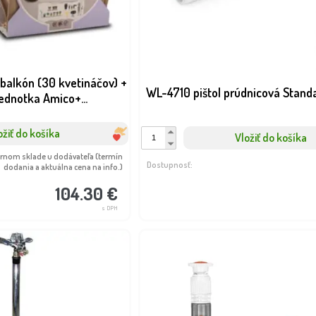
 balkón (30 kvetináčov) +
WL-4710 pištol prúdnicová Stan
jednotka Amico+...
ožiť do košíka
Vložiť do košíka
ernom sklade u dodávateľa (termín
Dostupnosť:
dodania a aktuálna cena na info.)
104.30 €
s DPH