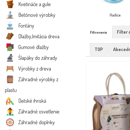
Kvetináče a gule
Betónové výrobky
Hadice
Fontány
Filter
Filtrovanie
Dlažby,Imitácia dreva
Gumové dlažby
TOP
Abeced
Šlapáky do záhrady
Výrobky z dreva
Záhradné výrobky z
plastu
Detské ihriská
Záhradné osvetlenie
Záhradné doplnky