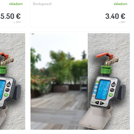
skladom
Dostupnosť:
skladom
15.50 €
3.40 €
s DPH
s DPH