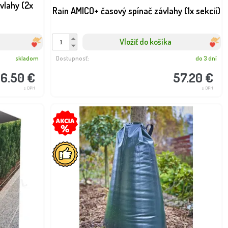
vlahy (2x
Rain AMICO+ časový spínač závlahy (1x sekcií)
Vložiť do košíka
skladom
Dostupnosť:
do 3 dní
6.50 €
57.20 €
s DPH
s DPH