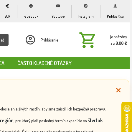
EUR
Facebook
Youtube
Instagram
Prihlásiť sa
je prázdny
dať
Prihlásenie
za 0.00 €
EÁ
ČASTO KLADENÉ OTÁZKY
ielania živých rastlín, aby sme zaistili ich bezpečnú prepravu.
región
štvrtok
, pre ktorý platí posledný termín expedície vo
.
ci pondelok. Ďakujeme za vaše pochopenie a trpezlivosť.