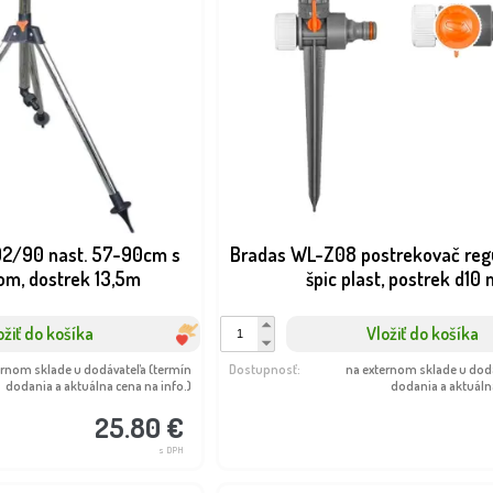
02/90 nast. 57-90cm s
Bradas WL-Z08 postrekovač regu
om, dostrek 13,5m
špic plast, postrek d10 
ožiť do košíka
Vložiť do košíka
ernom sklade u dodávateľa (termín
Dostupnosť:
na externom sklade u dod
dodania a aktuálna cena na info.)
dodania a aktuálna
25.80 €
s DPH