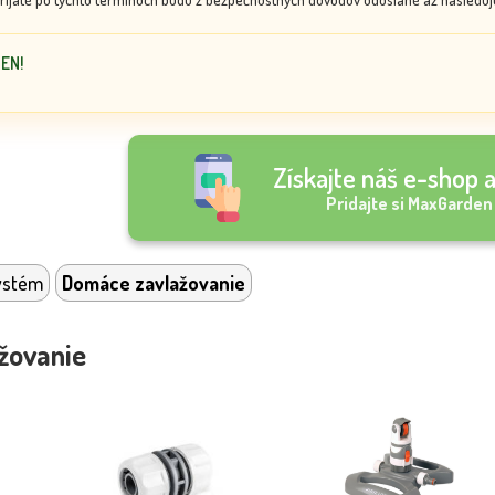
DEN!
Získajte náš e-shop a
Pridajte si MaxGarden
ystém
Domáce zavlažovanie
žovanie