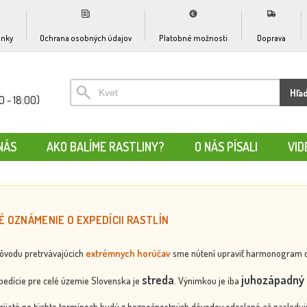
nky
Ochrana osobných údajov
Platobné možnosti
Doprava
Hľa
0 - 18:00)
NÁS
AKO BALÍME RASTLINY?
O NÁS PÍSALI
VID
É OZNÁMENIE O EXPEDÍCII RASTLÍN
dôvodu pretrvávajúcich
extrémnych horúčav
sme nútení upraviť harmonogram odos
streda
juhozápadný 
edície pre celé územie Slovenska je
. Výnimkou je iba
rijaté po týchto termínoch budú z bezpečnostných dôvodov odoslané až nasledujú