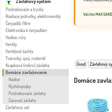
Závlahový systém
Postrekovače a trysky
Váš tím MAX GAR
Riadiace jednotky, elektroventily
Čerpadlá, filtre
Elektronika k čerpadlám
Hadice, rúry
Ventily
Ventilové šachty
Tvarovky, spoj. materiál
Úvod
Závlahový s
Kvapková (mikro) závlaha
Domáce zavlažovanie
Domáce zavla
Hadice
Rýchlospojky
Postrekovače závlahy
Časovač závlahy
Závlahový set