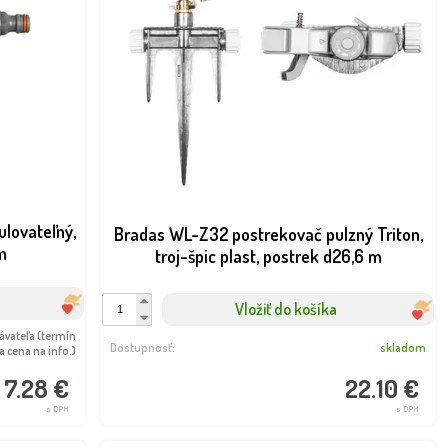
lovateľný,
Bradas WL-Z32 postrekovač pulzný Triton,
m
troj-špic plast, postrek d26,6 m
Vložiť do košíka
ávateľa (termín
Dostupnosť:
skladom
 cena na info.)
7.28 €
22.10 €
s DPH
s DPH