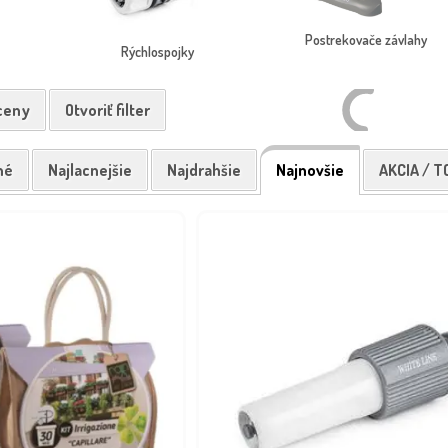
Postrekovače závlahy
Rýchlospojky
 ceny
Otvoriť filter
né
Najlacnejšie
Najdrahšie
Najnovšie
AKCIA / T