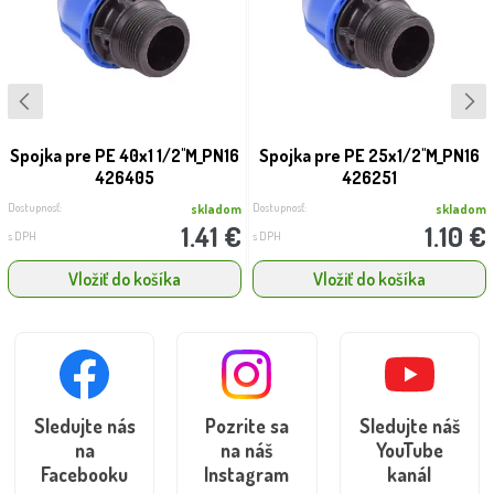
Spojka pre PE 40x1 1/2''M_PN16
Spojka pre PE 25x1/2''M_PN16
426405
426251
Dostupnosť:
Dostupnosť:
skladom
skladom
1.41 €
1.10 €
s DPH
s DPH
Vložiť do košíka
Vložiť do košíka
Sledujte nás
Pozrite sa
Sledujte náš
na
na náš
YouTube
Facebooku
Instagram
kanál