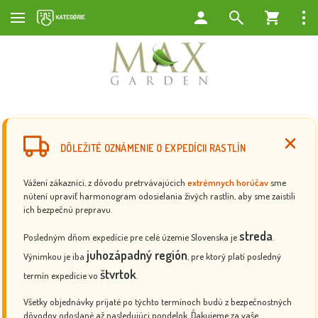
DÔLEŽITÉ OZNÁMENIE O EXPEDÍCII RASTLÍN
Vážení zákazníci, z dôvodu pretrvávajúcich
extrémnych horúčav
sme
nútení upraviť harmonogram odosielania živých rastlín, aby sme zaistili
ich bezpečnú prepravu.
streda
Posledným dňom expedície pre celé územie Slovenska je
.
juhozápadný región
Výnimkou je iba
, pre ktorý platí posledný
štvrtok
termín expedície vo
.
Všetky objednávky prijaté po týchto termínoch budú z bezpečnostných
dôvodov odoslané až nasledujúci pondelok. Ďakujeme za vaše