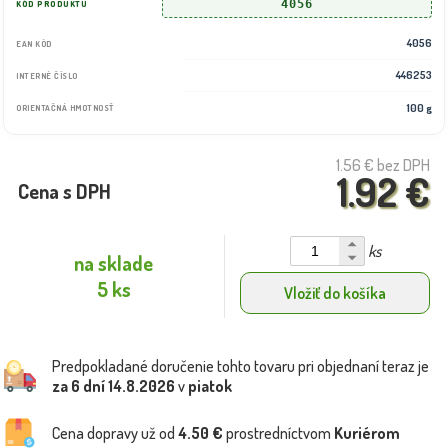
4056
KÓD PRODUKTU
4056
EAN KÓD
446253
INTERNÉ ČÍSLO
100 g
ORIENTAČNÁ HMOTNOSŤ
1.56 €
bez DPH
1.92 €
Cena s DPH
ks
na sklade
5 ks
Vložiť do košíka
Predpokladané doručenie tohto tovaru pri objednaní teraz je
za 6 dní
14.8.2026
v
piatok
Cena dopravy už od
4.50 €
prostredníctvom
Kuriérom