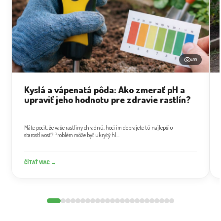
499
Kyslá a vápenatá pôda: Ako zmerať pH a
upraviť jeho hodnotu pre zdravie rastlín?
Máte pocit, že vaše rastliny chradnú, hoci im doprajete tú najlepšiu
starostlivosť? Problém môže byť ukrytý hl...
ČÍTAŤ VIAC →