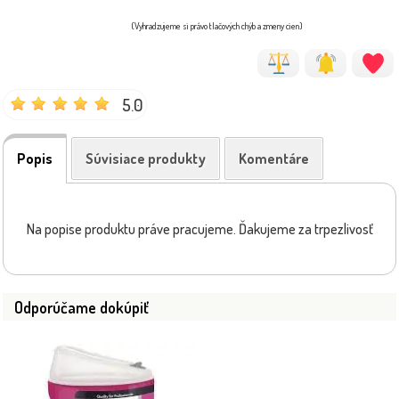
(Vyhradzujeme si právo tlačových chýb a zmeny cien)
5.0
Popis
Súvisiace produkty
Komentáre
Na popise produktu práve pracujeme. Ďakujeme za trpezlivosť
Odporúčame dokúpiť