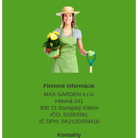
Firemné informácie
MAX GARDEN s.r.o.
Hlavná 241
930 21 Dunajský Klátov
IČO: 50283391
IČ DPH: SK2120259416
Kontakty