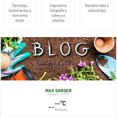
Denné tipy,
Inšpiratívne
Návodné videá a
čerstvé správy a
fotografie a
užitočné tipy.
komunitný
zábery zo
obsah.
zákulisia.
MAX GARDEN
DUNAJSKÝ KLÁTOV
--°C
--
Načítavam...