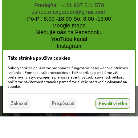
Predajňa: +421 907 511 578
eshop.maxgarden@gmail.com
Po-Pi: 8:00 -18:00 So: 8:00 -13:00
Google mapa
Sledujte nás na Facebooku
YouTube kanál
Instagram
Táto stránka používa cookies
Naše záhradné centrum
Súbory cookies používame pre správne fungovanie našej webovej stránky a
jej funkcií. Pomocou súborov cookies si tiež napríklad pamätáme váš
preferovaný jazyk, zvyšujeme pre vás relevantnosť zobrazovaných reklám,
počítame návštevnosť stránok a pamätáme si vaše nastavenia vykonané na
stránke.
Táto stránka používa súbory cookies, ktoré nám
pomáhajú poskytovať služby. Používaním našich
Súhlasím
Zakázať
Prispôsobiť
Povoliť všetko
služieb vyjadrujete súhlas s používaním súborov
cookies.
Viac informácií nájdete tu.