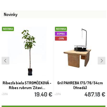
Novinky
NOVINKA
NOVINKA
BOMBA
-39%
Ríbezľa biela STROMČEKOVÁ -
Gril PAHREBA 175/76/54cm
Ribes rubrum 'Zitavi...
(Hnedá)
19.40 €
487.18 €
s DPH
s DPH