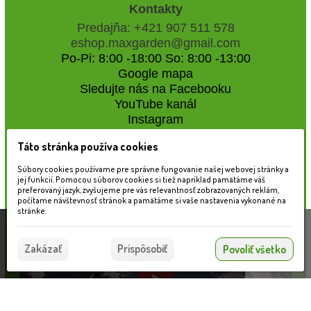
Kontakty
Predajňa: +421 907 511 578
eshop.maxgarden@gmail.com
Po-Pi: 8:00 -18:00 So: 8:00 -13:00
Google mapa
Sledujte nás na Facebooku
YouTube kanál
Instagram
Táto stránka používa cookies
Naše záhradné centrum
Súbory cookies používame pre správne fungovanie našej webovej stránky a
jej funkcií. Pomocou súborov cookies si tiež napríklad pamätáme váš
preferovaný jazyk, zvyšujeme pre vás relevantnosť zobrazovaných reklám,
počítame návštevnosť stránok a pamätáme si vaše nastavenia vykonané na
stránke.
Táto stránka používa súbory cookies, ktoré nám
pomáhajú poskytovať služby. Používaním našich
Súhlasím
Zakázať
Prispôsobiť
Povoliť všetko
služieb vyjadrujete súhlas s používaním súborov
cookies.
Viac informácií nájdete tu.