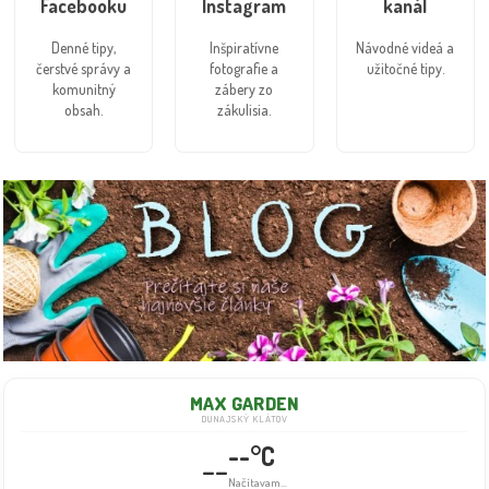
Facebooku
Instagram
kanál
Denné tipy,
Inšpiratívne
Návodné videá a
čerstvé správy a
fotografie a
užitočné tipy.
komunitný
zábery zo
obsah.
zákulisia.
MAX GARDEN
DUNAJSKÝ KLÁTOV
--°C
--
Načítavam...