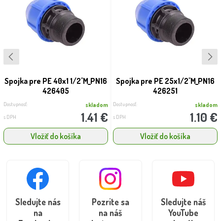
Spojka pre PE 40x1 1/2''M_PN16
Spojka pre PE 25x1/2''M_PN16
426405
426251
Dostupnosť:
Dostupnosť:
skladom
skladom
1.41 €
1.10 €
s DPH
s DPH
Vložiť do košíka
Vložiť do košíka
Sledujte nás
Pozrite sa
Sledujte náš
na
na náš
YouTube