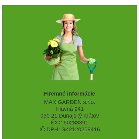
Firemné informácie
MAX GARDEN s.r.o.
Hlavná 241
930 21 Dunajský Klátov
IČO: 50283391
IČ DPH: SK2120259416