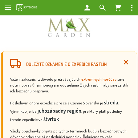
DÔLEŽITÉ OZNÁMENIE O EXPEDÍCII RASTLÍN
Vážení zákazníci, z dôvodu pretrvávajúcich
extrémnych horúčav
sme
nútení upraviť harmonogram odosielania živých rastlín, aby sme zaistili
ich bezpečnú prepravu.
streda
Posledným dňom expedície pre celé územie Slovenska je
.
juhozápadný región
Výnimkou je iba
, pre ktorý platí posledný
štvrtok
termín expedície vo
.
Všetky objednávky prijaté po týchto termínoch budú z bezpečnostných
dôvodov odoslané až nasledujúci pondelok. Ďakujeme za vaše