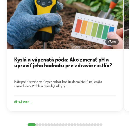
500
Kyslá a vápenatá pôda: Ako zmerať pH a
upraviť jeho hodnotu pre zdravie rastlín?
Máte pocit, že vaše rastliny chradnú, hoci im doprajete tú najlepšiu
starostlivosť? Problém môže byť ukrytý hl...
ČÍTAŤ VIAC →