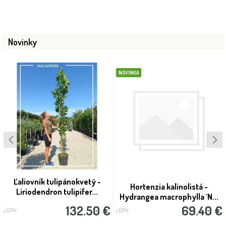
Novinky
NOVINKA
Ľaliovník tulipánokvetý -
Hortenzia kalinolistá -
Liriodendron tulipifer...
Hydrangea macrophylla ´N...
132.50 €
69.40 €
s DPH
s DPH