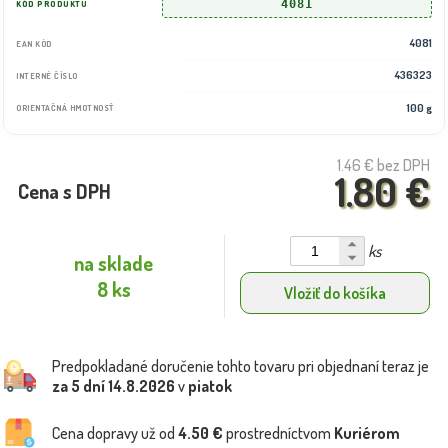
4081
KÓD PRODUKTU
4081
EAN KÓD
436323
INTERNÉ ČÍSLO
100 g
ORIENTAČNÁ HMOTNOSŤ
1.46 €
bez DPH
1.80 €
Cena s DPH
ks
na sklade
8 ks
Vložiť do košíka
Predpokladané doručenie tohto tovaru pri objednaní teraz je
za 5 dní
14.8.2026
v
piatok
Cena dopravy už od
4.50 €
prostredníctvom
Kuriérom