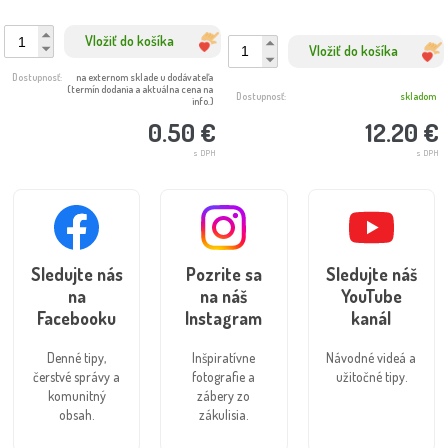
Vložiť do košíka
Vložiť do košíka
Dostupnosť:
na externom sklade u dodávateľa
(termín dodania a aktuálna cena na
Dostupnosť:
skladom
info.)
12.20 €
0.50 €
s DPH
s DPH
Sledujte nás
Pozrite sa
Sledujte náš
na
na náš
YouTube
Facebooku
Instagram
kanál
Denné tipy,
Inšpiratívne
Návodné videá a
čerstvé správy a
fotografie a
užitočné tipy.
komunitný
zábery zo
obsah.
zákulisia.