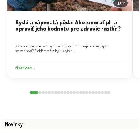
502
Kyslá a vápenatá pôda: Ako zmerať pH a
upraviť jeho hodnotu pre zdravie rastlín?
Máte pocit, že vaše rastliny chradnú, hoci im doprajete tú najlepšiu
starostlivosť? Problém môže byť ukrytý hl...
ČÍTAŤ VIAC →
Novinky