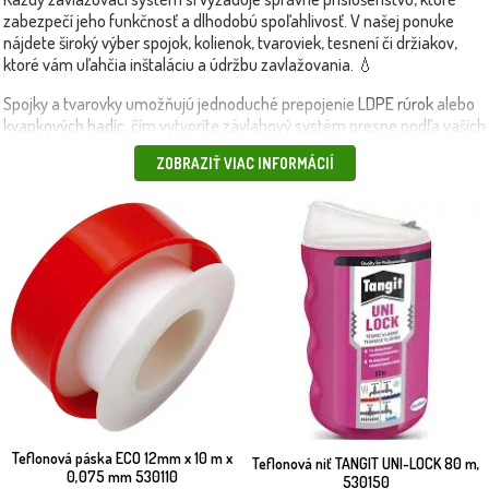
zabezpečí jeho funkčnosť a dlhodobú spoľahlivosť. V našej ponuke
nájdete široký výber spojok, kolienok, tvaroviek, tesnení či držiakov,
ktoré vám uľahčia inštaláciu a údržbu zavlažovania. 💧
Spojky a tvarovky umožňujú jednoduché prepojenie
LDPE rúrok
alebo
kvapkových hadíc
, čím vytvoríte závlahový systém presne podľa vašich
potrieb. Rýchlospojky a konektory zaručujú flexibilitu a jednoduché
ZOBRAZIŤ VIAC INFORMÁCIÍ
rozšírenie či úpravy systému.
Nezabudnite ani na držiaky hadíc, filtre, tesnenia a ďalšie komponenty,
ktoré zabezpečia tesnosť spojov a ochranu pred znečistením.
Príslušenstvo je kompatibilné s našimi
ventilmi
a
riadiacimi jednotkami
,
takže máte istotu, že všetko bude fungovať spoľahlivo. 🔧
💡 Tip: Vždy sa oplatí mať poruke náhradné tesnenia a spojky – pri
náhlej poruche ich rýchlo vymeníte a systém opäť bezchybne funguje.
📦 Produkty doručíme rýchlo a bezpečne – vlastnou dopravou alebo
kuriérom.
Teflonová páska ECO 12mm x 10 m x
Teflonová niť TANGIT UNI-LOCK 80 m,
0,075 mm 530110
530150