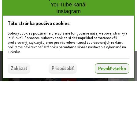
YouTube kanál
Instagram
Táto stránka používa cookies
Naše záhradné centrum
Súbory cookies používame pre správne fungovanie našej webovej stránky a
jej funkcií. Pomocou súborov cookies si tiež napríklad pamätáme váš
preferovaný jazyk, zvyšujeme pre vás relevantnosť zobrazovaných reklám,
počítame návštevnosť stránok a pamätáme si vaše nastavenia vykonané na
stránke.
Táto stránka používa súbory cookies, ktoré nám
pomáhajú poskytovať služby. Používaním našich
Súhlasím
Zakázať
Prispôsobiť
Povoliť všetko
služieb vyjadrujete súhlas s používaním súborov
cookies.
Viac informácií nájdete tu.
Informácie pre zákazníkov
Nahrávam...
VLOŽIŤ DO KOŠÍKA
Blog
Obchodné podmienky
Ochrana osobných údajov