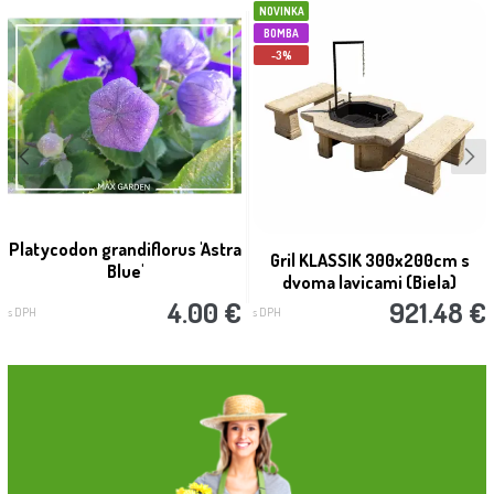
NOVINKA
BOMBA
-3%
Platycodon grandiflorus 'Astra
Gril KLASSIK 300x200cm s
Blue'
dvoma lavicami (Biela)
4.00 €
921.48 €
s DPH
s DPH