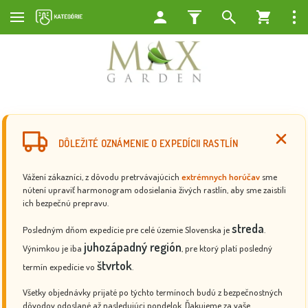
DÔLEŽITÉ OZNÁMENIE O EXPEDÍCII RASTLÍN
Vážení zákazníci, z dôvodu pretrvávajúcich
extrémnych horúčav
sme
nútení upraviť harmonogram odosielania živých rastlín, aby sme zaistili
ich bezpečnú prepravu.
streda
Posledným dňom expedície pre celé územie Slovenska je
.
juhozápadný región
Výnimkou je iba
, pre ktorý platí posledný
štvrtok
termín expedície vo
.
Všetky objednávky prijaté po týchto termínoch budú z bezpečnostných
dôvodov odoslané až nasledujúci pondelok. Ďakujeme za vaše