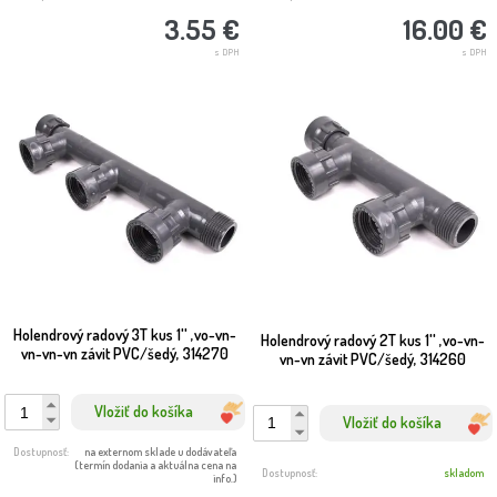
3.55 €
16.00 €
s DPH
s DPH
Holendrový radový 3T kus 1'' ,vo-vn-
Holendrový radový 2T kus 1'' ,vo-vn-
vn-vn-vn závit PVC/šedý, 314270
vn-vn závit PVC/šedý, 314260
Vložiť do košíka
Vložiť do košíka
Dostupnosť:
na externom sklade u dodávateľa
(termín dodania a aktuálna cena na
Dostupnosť:
skladom
info.)