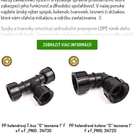
zabezpečí jeho funkčnosť a dlhodobú spoľahlivosť. V našej ponuke
nájdete široký výber spojok, kolienok, tvaroviek, tesnení či držiakov,
ktoré vám uľahčia inštaláciu a údržbu zavlažovania. 💧
Spojky a tvarovky umožňujú jednoduché prepojenie
LDPE rúrok
alebo
kvapkových hadíc
, čím vytvoríte závlahový systém presne podľa vašich
potrieb. Rýchlospojky a konektory zaručujú flexibilitu a jednoduché
ZOBRAZIŤ VIAC INFORMÁCIÍ
rozšírenie či úpravy systému.
Nezabudnite ani na držiaky hadíc, filtre, tesnenia a ďalšie komponenty,
ktoré zabezpečia tesnosť spojov a ochranu pred znečistením.
Príslušenstvo je kompatibilné s našimi
ventilmi
a
riadiacimi jednotkami
,
takže máte istotu, že všetko bude fungovať spoľahlivo. 🔧
💡 Tip: Vždy sa oplatí mať poruke náhradné tesnenia a spojky – pri
náhlej poruche ich rýchlo vymeníte a systém opäť bezchybne funguje.
📦 Produkty doručíme rýchlo a bezpečne – vlastnou dopravou alebo
kuriérom.
PP holendrový T-kus ''O'' tesnenie 1'' F
PP holendrové koleno ''O'' tesnenie 1''
x F x F _PN10 , 314730
F x F_PN10, 314720