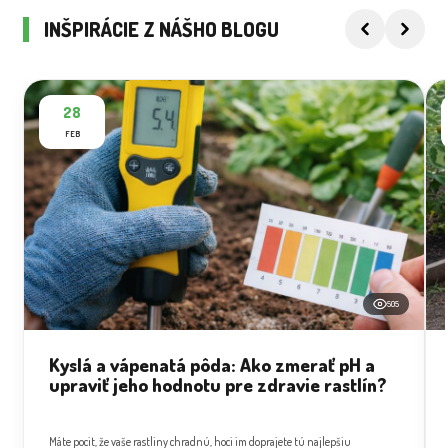
INŠPIRÁCIE Z NÁŠHO BLOGU
28
FEB
505
Kyslá a vápenatá pôda: Ako zmerať pH a
upraviť jeho hodnotu pre zdravie rastlín?
Máte pocit, že vaše rastliny chradnú, hoci im doprajete tú najlepšiu