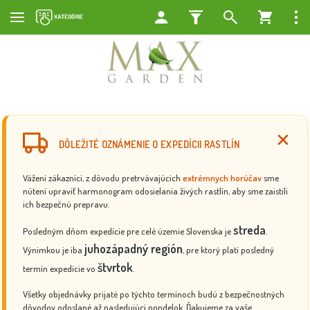
DÔLEŽITÉ OZNÁMENIE O EXPEDÍCII RASTLÍN
Vážení zákazníci, z dôvodu pretrvávajúcich
extrémnych horúčav
sme
nútení upraviť harmonogram odosielania živých rastlín, aby sme zaistili
ich bezpečnú prepravu.
streda
Posledným dňom expedície pre celé územie Slovenska je
.
juhozápadný región
Výnimkou je iba
, pre ktorý platí posledný
štvrtok
termín expedície vo
.
Všetky objednávky prijaté po týchto termínoch budú z bezpečnostných
dôvodov odoslané až nasledujúci pondelok. Ďakujeme za vaše