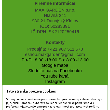
Firemné informácie
MAX GARDEN s.r.o.
Hlavná 241
930 21 Dunajský Klátov
IČO: 50283391
IČ DPH: SK2120259416
Kontakty
Predajňa: +421 907 511 578
eshop.maxgarden@gmail.com
Po-Pi: 8:00 -18:00 So: 8:00 -13:00
Google mapa
Sledujte nás na Facebooku
YouTube kanál
Instagram
Táto stránka používa cookies
Naše záhradné centrum
Súbory cookies používame pre správne fungovanie našej webovej stránky a
jej funkcií. Pomocou súborov cookies si tiež napríklad pamätáme váš
preferovaný jazyk, zvyšujeme pre vás relevantnosť zobrazovaných reklám,