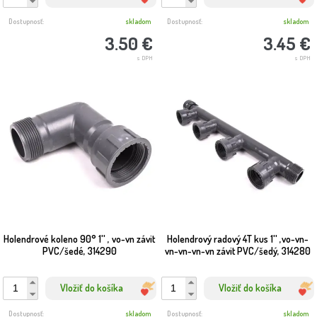
Dostupnosť:
skladom
Dostupnosť:
skladom
3.50 €
3.45 €
s DPH
s DPH
Holendrové koleno 90° 1'' , vo-vn závit
Holendrový radový 4T kus 1'' ,vo-vn-
PVC/šedé, 314290
vn-vn-vn-vn závit PVC/šedý, 314280
Vložiť do košíka
Vložiť do košíka
Dostupnosť:
skladom
Dostupnosť:
skladom