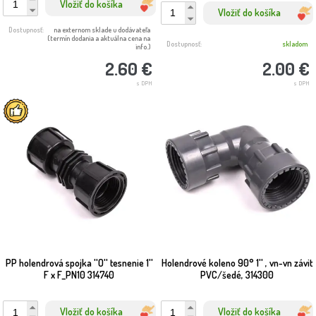
Vložiť do košíka
Vložiť do košíka
Dostupnosť:
na externom sklade u dodávateľa
(termín dodania a aktuálna cena na
Dostupnosť:
skladom
info.)
2.60 €
2.00 €
s DPH
s DPH
PP holendrová spojka ''O'' tesnenie 1''
Holendrové koleno 90° 1'' , vn-vn závit
F x F_PN10 314740
PVC/šedé, 314300
Vložiť do košíka
Vložiť do košíka