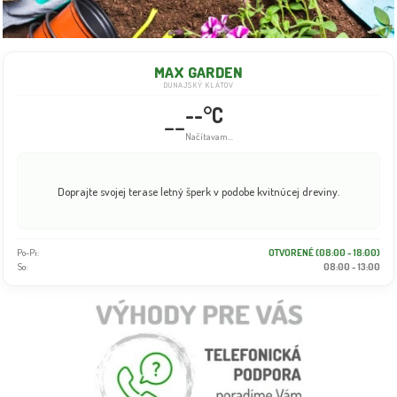
MAX GARDEN
DUNAJSKÝ KLÁTOV
--°C
--
Načítavam...
Vďaka silnému koreňovému balu môžete naše rastliny sadiť po celý rok.
Po-Pi:
OTVORENÉ (08:00 - 18:00)
So:
08:00 - 13:00