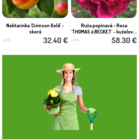
Nektarinka 'Crimson Gold' -
Ruža popínavá - Rosa
skorá
´THOMAS á BECKET´ - kuželov...
32.40 €
58.30 €
s DPH
s DPH