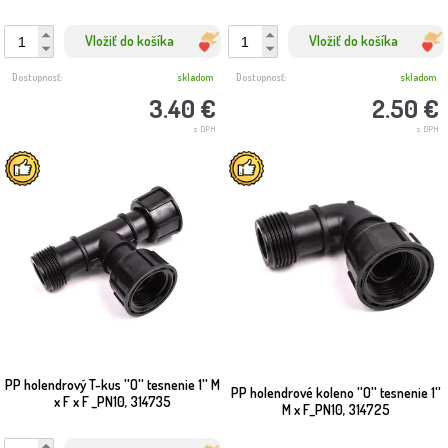
Vložiť do košíka
Vložiť do košíka
Dostupnosť:
skladom
Dostupnosť:
skladom
3.40 €
2.50 €
s DPH
s DPH
PP holendrový T-kus ''O'' tesnenie 1'' M
PP holendrové koleno ''O'' tesnenie 1''
x F x F _PN10, 314735
M x F_PN10, 314725