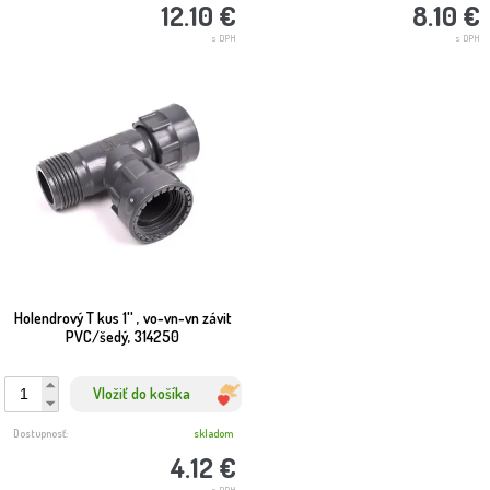
8.10 €
12.10 €
s DPH
s DPH
Holendrový T kus 1'' , vo-vn-vn závit
PVC/šedý, 314250
Vložiť do košíka
Dostupnosť:
skladom
4.12 €
s DPH