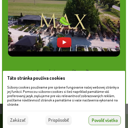
Informácie pre zákazníkov
Táto stránka používa cookies
Blog
Obchodné podmienky
Súbory cookies používame pre správne fungovanie našej webovej stránky a
Ochrana osobných údajov
jej funkcií. Pomocou súborov cookies si tiež napríklad pamätáme váš
preferovaný jazyk, zvyšujeme pre vás relevantnosť zobrazovaných reklám,
Platobné možnosti
počítame návštevnosť stránok a pamätáme si vaše nastavenia vykonané na
Cenník dopravy
stránke.
Táto stránka používa súbory cookies, ktoré nám
pomáhajú poskytovať služby. Používaním našich
Súhlasím
Zakázať
Prispôsobiť
Povoliť všetko
služieb vyjadrujete súhlas s používaním súborov
© 2026 WEXBO |
www.wexbo.com
|
Prihlásiť
cookies.
Viac informácií nájdete tu.