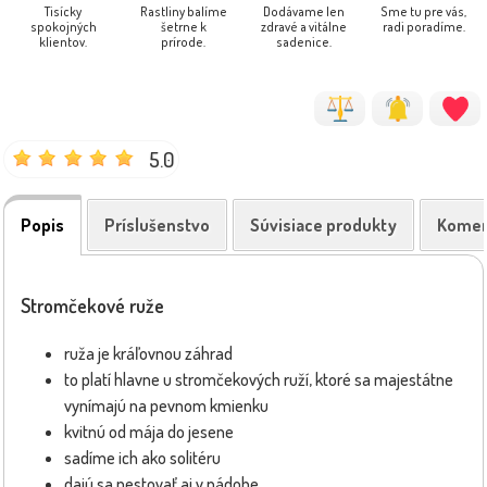
Tisícky
Rastliny balíme
Dodávame len
Sme tu pre vás,
spokojných
šetrne k
zdravé a vitálne
radi poradíme.
klientov.
prírode.
sadenice.
5.0
Popis
Príslušenstvo
Súvisiace produkty
Komen
Stromčekové ruže
ruža je kráľovnou záhrad
to platí hlavne u stromčekových ruží, ktoré sa majestátne
vynímajú na pevnom kmienku
kvitnú od mája do jesene
sadíme ich ako solitéru
dajú sa pestovať aj v nádobe