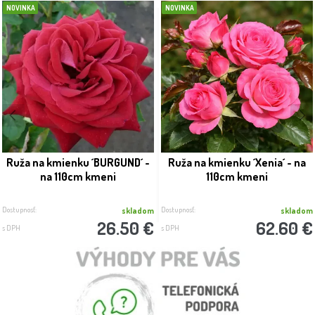
NOVINKA
NOVINKA
Ruža na kmienku ´BURGUND´ -
Ruža na kmienku ´Xenia´ - na
na 110cm kmeni
110cm kmeni
Dostupnosť:
Dostupnosť:
skladom
skladom
26.50 €
62.60 €
s DPH
s DPH