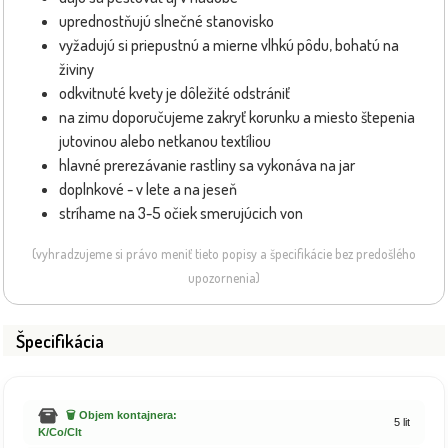
uprednostňujú slnečné stanovisko
vyžadujú si priepustnú a mierne vlhkú pôdu, bohatú na
živiny
odkvitnuté kvety je dôležité odstrániť
na zimu doporučujeme zakryť korunku a miesto štepenia
jutovinou alebo netkanou textíliou
hlavné prerezávanie rastliny sa vykonáva na jar
doplnkové - v lete a na jeseň
stríhame na 3-5 očiek smerujúcich von
(vyhradzujeme si právo meniť tieto popisy a špecifikácie bez predošlého
upozornenia)
Špecifikácia
🗑️ Objem kontajnera:
5 lit
K/Co/Clt