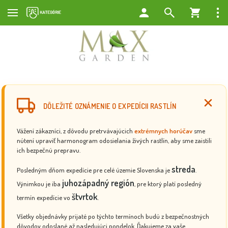
DÔLEŽITÉ OZNÁMENIE O EXPEDÍCII RASTLÍN
Vážení zákazníci, z dôvodu pretrvávajúcich
extrémnych horúčav
sme
nútení upraviť harmonogram odosielania živých rastlín, aby sme zaistili
ich bezpečnú prepravu.
streda
Posledným dňom expedície pre celé územie Slovenska je
.
juhozápadný región
Výnimkou je iba
, pre ktorý platí posledný
štvrtok
termín expedície vo
.
Všetky objednávky prijaté po týchto termínoch budú z bezpečnostných
dôvodov odoslané až nasledujúci pondelok. Ďakujeme za vaše