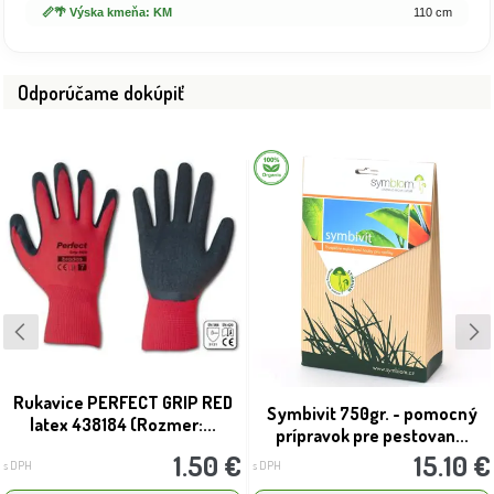
📏🌴 Výska kmeňa: KM
110 cm
Odporúčame dokúpiť
Rukavice PERFECT GRIP RED
Symbivit 750gr. - pomocný
latex 438184 (Rozmer:...
prípravok pre pestovan...
1.50 €
15.10 €
s DPH
s DPH