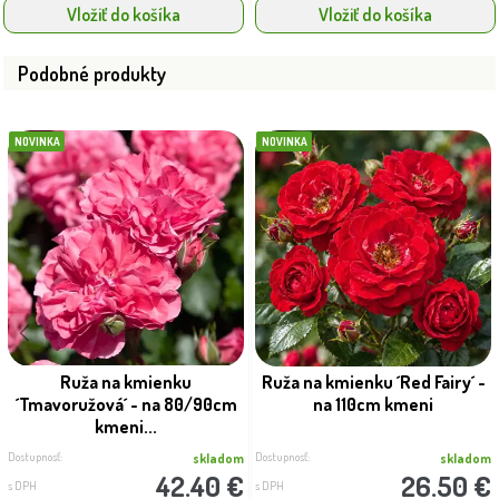
Vložiť do košíka
Vložiť do košíka
Podobné produkty
NOVINKA
NOVINKA
Ruža na kmienku
Ruža na kmienku ´Red Fairy´ -
´Tmavoružová´ - na 80/90cm
na 110cm kmeni
kmeni...
Dostupnosť:
Dostupnosť:
skladom
skladom
42.40 €
26.50 €
s DPH
s DPH