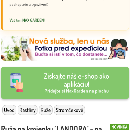
pochopenie a trpezlivosť.
Váš tím MAX GARDEN!
Získajte náš e-shop ako
aplikáciu!
Pridajte si MaxGarden na plochu
Úvod
Rastliny
Ruže
Stromčekové
Ruža na kmienku ´LANDORA´ - na
NOVINKA