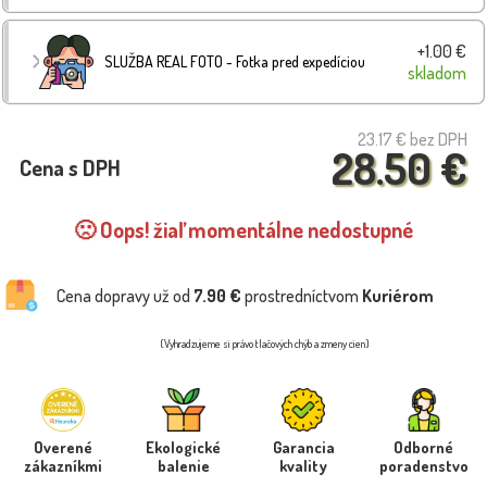
+1.00 €
SLUŽBA REAL FOTO - Fotka pred expedíciou
skladom
23.17 €
bez DPH
28.50 €
Cena s DPH
🙁 Oops! žiaľ momentálne nedostupné
Cena dopravy už od
7.90 €
prostredníctvom
Kuriérom
(Vyhradzujeme si právo tlačových chýb a zmeny cien)
Overené
Ekologické
Garancia
Odborné
zákazníkmi
balenie
kvality
poradenstvo