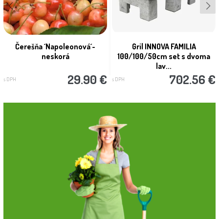
Čerešňa ´Napoleonová´-
Gril INNOVA FAMILIA
neskorá
100/100/50cm set s dvoma
lav...
29.90 €
702.56 €
s DPH
s DPH