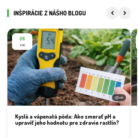
INŠPIRÁCIE Z NÁŠHO BLOGU
28
FEB
499
Kyslá a vápenatá pôda: Ako zmerať pH a
upraviť jeho hodnotu pre zdravie rastlín?