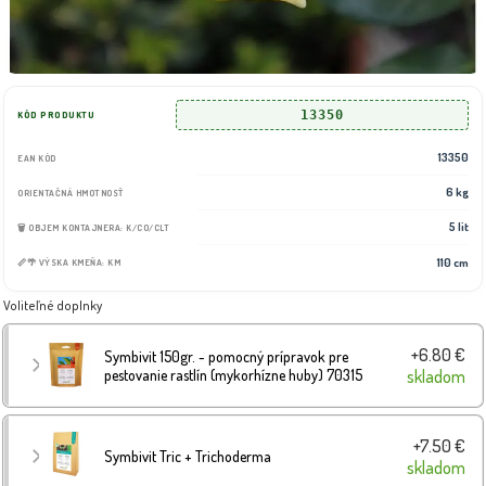
13350
KÓD PRODUKTU
13350
EAN KÓD
6 kg
ORIENTAČNÁ HMOTNOSŤ
5 lit
🗑️ OBJEM KONTAJNERA: K/CO/CLT
110 cm
📏🌴 VÝSKA KMEŇA: KM
Voliteľné doplnky
+6.80 €
Symbivit 150gr. - pomocný prípravok pre
pestovanie rastlín (mykorhízne huby) 70315
skladom
+7.50 €
Symbivit Tric + Trichoderma
skladom