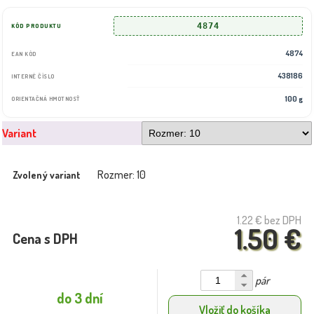
4874
KÓD PRODUKTU
4874
EAN KÓD
438186
INTERNÉ ČÍSLO
100 g
ORIENTAČNÁ HMOTNOSŤ
Variant
Rozmer: 10
Zvolený variant
1.22 €
bez DPH
1.50 €
Cena s DPH
pár
do 3 dní
Vložiť do košíka