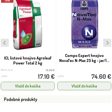
-10%
Compo Expert hnojivo
ICL listové hnojivo Agroleaf
NovaTec N-Max 25 kg - jar/l...
Power Total 2 kg
Bežná cena
19.00 €
17.10 €
74.60 €
s DPH
s DPH
Vložiť do košíka
Vložiť do košíka
Podobné produkty