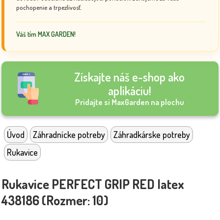
pochopenie a trpezlivosť.
Váš tím MAX GARDEN!
Získajte náš e-shop ako
aplikáciu!
Pridajte si MaxGarden na plochu
Úvod
Záhradnícke potreby
Záhradkárske potreby
Rukavice
Rukavice PERFECT GRIP RED latex
438186 (Rozmer: 10)