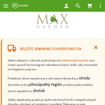
DÔLEŽITÉ OZNÁMENIE O EXPEDÍCII RASTLÍN
Vážení zákazníci, z dôvodu pretrvávajúcich
extrémnych horúčav
sme
nútení upraviť harmonogram odosielania živých rastlín, aby sme zaistili
ich bezpečnú prepravu.
streda
Posledným dňom expedície pre celé územie Slovenska je
.
juhozápadný región
Výnimkou je iba
, pre ktorý platí posledný
štvrtok
termín expedície vo
.
Všetky objednávky prijaté po týchto termínoch budú z bezpečnostných
dôvodov odoslané až nasledujúci pondelok. Ďakujeme za vaše