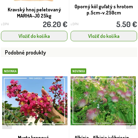
Oporný kôl guľatý s hrotom
Kravský hnoj peletovaný
p.5cm-v.250cm
MARHA-JÓ 25kg
26.20 €
5.50 €
s DPH
s DPH
Vložiť do košíka
Vložiť do košíka
Podobné produkty
NOVINKA
NOVINKA
Myrta krepová -
Albízia - Albizia julibrissin -