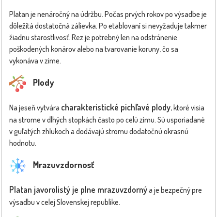
Platan je nenáročný na údržbu. Počas prvých rokov po výsadbe je
dôležitá dostatočná zálievka. Po etablovaní si nevyžaduje takmer
žiadnu starostlivosť. Rez je potrebný len na odstránenie
poškodených konárov alebo na tvarovanie koruny, čo sa
vykonáva v zime.
Plody
charakteristické pichľavé plody
Na jeseň vytvára
, ktoré visia
na strome v dlhých stopkách často po celú zimu. Sú usporiadané
v guľatých zhlukoch a dodávajú stromu dodatočnú okrasnú
hodnotu.
Mrazuvzdornosť
Platan javorolistý je plne mrazuvzdorný
a je bezpečný pre
výsadbu v celej Slovenskej republike.