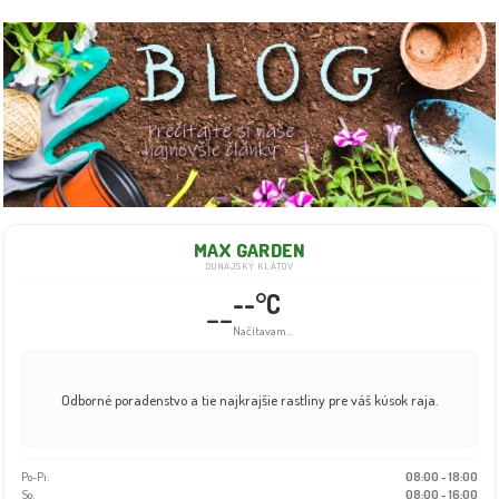
MAX GARDEN
DUNAJSKÝ KLÁTOV
--°C
--
Info dočasne nedostupné
Odborné poradenstvo a tie najkrajšie rastliny pre váš kúsok raja.
Po-Pi:
08:00 - 18:00
So:
08:00 - 16:00