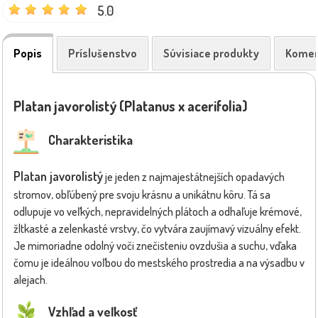
5.0
Popis
Príslušenstvo
Súvisiace produkty
Komen
Platan javorolistý (Platanus x acerifolia)
Charakteristika
Platan javorolistý
je jeden z najmajestátnejších opadavých
stromov, obľúbený pre svoju krásnu a unikátnu kôru. Tá sa
odlupuje vo veľkých, nepravidelných plátoch a odhaľuje krémové,
žltkasté a zelenkasté vrstvy, čo vytvára zaujímavý vizuálny efekt.
Je mimoriadne odolný voči znečisteniu ovzdušia a suchu, vďaka
čomu je ideálnou voľbou do mestského prostredia a na výsadbu v
alejach.
Vzhľad a veľkosť