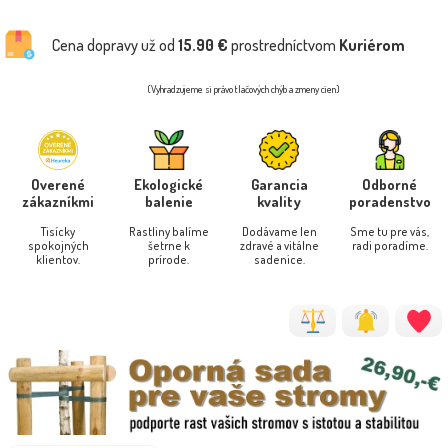
Cena dopravy už od
15.90 €
prostredníctvom
Kuriérom
(Vyhradzujeme si právo tlačových chýb a zmeny cien)
Overené
Ekologické
Garancia
Odborné
zákazníkmi
balenie
kvality
poradenstvo
Tisícky
Rastliny balíme
Dodávame len
Sme tu pre vás,
spokojných
šetrne k
zdravé a vitálne
radi poradíme.
klientov.
prírode.
sadenice.