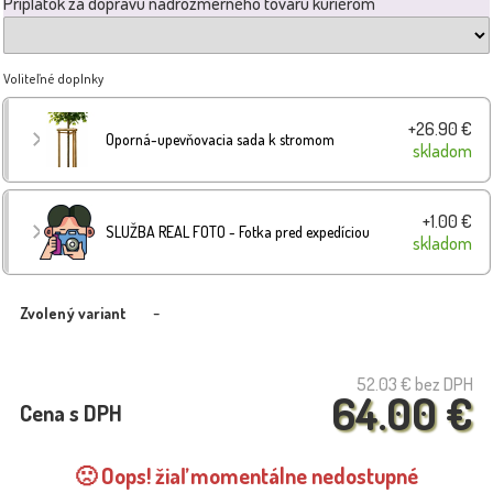
Príplatok za dopravu nadrozmerného tovaru kuriérom
Voliteľné doplnky
+26.90 €
Oporná-upevňovacia sada k stromom
skladom
+1.00 €
SLUŽBA REAL FOTO - Fotka pred expedíciou
skladom
-
Zvolený variant
52.03 €
bez DPH
64.00 €
Cena s DPH
🙁 Oops! žiaľ momentálne nedostupné