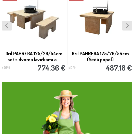
Gril PAHREBA 175/76/54cm
Gril PAHREBA 175/76/54cm
set s dvoma lavičkami a...
(Šedá popol)
774.36 €
487.18 €
s DPH
s DPH