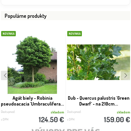
Populárne produkty
NOVINKA
NOVINKA
Agát biely - Robinia
Dub - Quercus palustris ´Green
pseudoacacia ´Umbraculifera...
Dwarf´ - na 210cm...
Dostupnosť:
Dostupnosť:
skladom
skladom
124.50 €
159.00 €
s DPH
s DPH