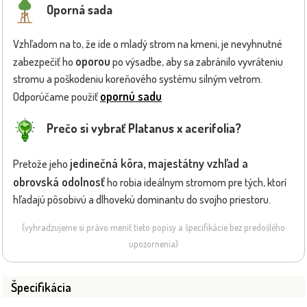
Oporná sada
Vzhľadom na to, že ide o mladý strom na kmeni, je nevyhnutné
oporou
zabezpečiť ho
po výsadbe, aby sa zabránilo vyvráteniu
stromu a poškodeniu koreňového systému silným vetrom.
opornú sadu
Odporúčame použiť
Prečo si vybrať Platanus x acerifolia?
jedinečná kôra, majestátny vzhľad a
Pretože jeho
obrovská odolnosť
ho robia ideálnym stromom pre tých, ktorí
hľadajú pôsobivú a dlhovekú dominantu do svojho priestoru.
(vyhradzujeme si právo meniť tieto popisy a špecifikácie bez predošlého
upozornenia)
Špecifikácia