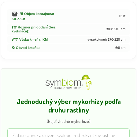
🗑️ Objem kontajnera:
15 lit
K/Co/Clt
⬆️🌸 Rozmer pri dodaní (bez
300/350+ cm
kvetináča):
📏🌴 Výska kmeňa: KM
vysokokmeň 170-220 cm
🔄 Obvod kmeňa:
6/8 cm
Jednoduchý výber mykorhízy podľa
druhu rastliny
(Nájsť vhodnú mykorhízu)