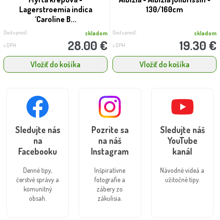
Lagerstroemia indica
130/160cm
´Caroline B...
Dostupnosť:
Dostupnosť:
skladom
skladom
28.00 €
19.30 €
s DPH
s DPH
Vložiť do košíka
Vložiť do košíka
Sledujte nás
Pozrite sa
Sledujte náš
na
na náš
YouTube
Facebooku
Instagram
kanál
Denné tipy,
Inšpiratívne
Návodné videá a
čerstvé správy a
fotografie a
užitočné tipy.
komunitný
zábery zo
obsah.
zákulisia.