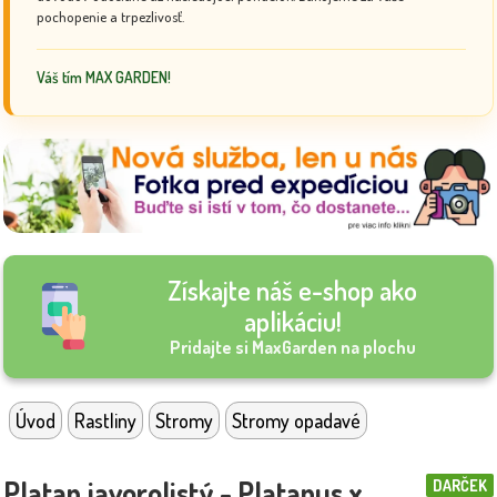
pochopenie a trpezlivosť.
Váš tím MAX GARDEN!
Získajte náš e-shop ako
aplikáciu!
Pridajte si MaxGarden na plochu
Úvod
Rastliny
Stromy
Stromy opadavé
Platan javorolistý - Platanus x
DARČEK