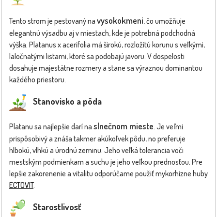
vysokokmeni
Tento strom je pestovaný na
, čo umožňuje
elegantnú výsadbu aj v miestach, kde je potrebná podchodná
výška. Platanus x acerifolia má širokú, rozložitú korunu s veľkými,
laločnatými listami, ktoré sa podobajú javoru. V dospelosti
dosahuje majestátne rozmery a stane sa výraznou dominantou
každého priestoru.
Stanovisko a pôda
slnečnom mieste
Platanu sa najlepšie darí na
. Je veľmi
prispôsobivý a znáša takmer akúkoľvek pôdu, no preferuje
hlbokú, vlhkú a úrodnú zeminu. Jeho veľká tolerancia voči
mestským podmienkam a suchu je jeho veľkou prednosťou. Pre
lepšie zakorenenie a vitalitu odporúčame použiť mykorhízne huby
ECTOVIT
.
Starostlivosť