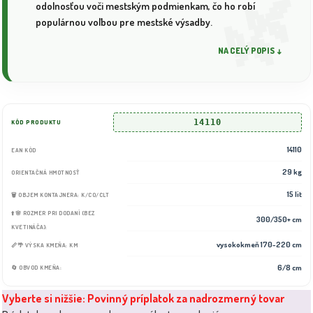
odolnosťou voči mestským podmienkam, čo ho robí
populárnou voľbou pre mestské výsadby.
NA CELÝ POPIS ↓
14110
KÓD PRODUKTU
14110
EAN KÓD
29 kg
ORIENTAČNÁ HMOTNOSŤ
15 lit
🗑️ OBJEM KONTAJNERA: K/CO/CLT
⬆️🌸 ROZMER PRI DODANÍ (BEZ
300/350+ cm
KVETINÁČA):
vysokokmeň 170-220 cm
📏🌴 VÝSKA KMEŇA: KM
6/8 cm
🔄 OBVOD KMEŇA:
Vyberte si nižšie: Povinný príplatok za nadrozmerný tovar