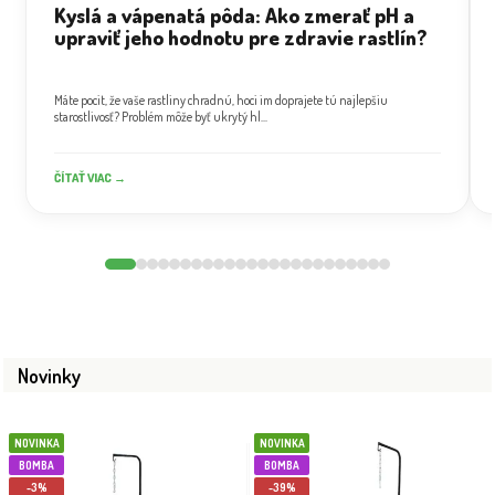
Kyslá a vápenatá pôda: Ako zmerať pH a
upraviť jeho hodnotu pre zdravie rastlín?
Máte pocit, že vaše rastliny chradnú, hoci im doprajete tú najlepšiu
starostlivosť? Problém môže byť ukrytý hl...
ČÍTAŤ VIAC →
Novinky
NOVINKA
NOVINKA
BOMBA
BOMBA
-3%
-39%