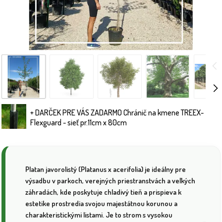
+ DARČEK PRE VÁS ZADARMO Chránič na kmene TREEX-
Flexguard - sieť pr.11cm x 80cm
Platan javorolistý (Platanus x acerifolia) je ideálny pre
výsadbu v parkoch, verejných priestranstvách a veľkých
záhradách, kde poskytuje chladivý tieň a prispieva k
estetike prostredia svojou majestátnou korunou a
charakteristickými listami. Je to strom s vysokou