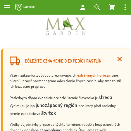
DÔLEŽITÉ OZNÁMENIE O EXPEDÍCII RASTLÍN
Vážení zákazníci, z dôvodu pretrvávajúcich
extrémnych horúčav
sme
nútení upraviť harmonogram odosielania živých rastlín, aby sme zaistili
ich bezpečnú prepravu.
streda
Posledným dňom expedície pre celé územie Slovenska je
.
juhozápadný región
Výnimkou je iba
, pre ktorý platí posledný
štvrtok
termín expedície vo
.
Všetky objednávky prijaté po týchto termínoch budú z bezpečnostných
dôvodov odoslané až nasledujúci pondelok. Ďakujeme za vaše