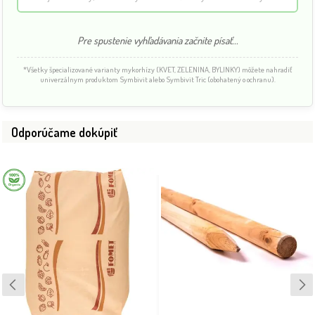
Pre spustenie vyhľadávania začnite písať...
*Všetky špecializované varianty mykorhízy (KVET, ZELENINA, BYLINKY) môžete nahradiť
univerzálnym produktom Symbivit alebo Symbivit Tric (obohatený o ochranu).
Odporúčame dokúpiť