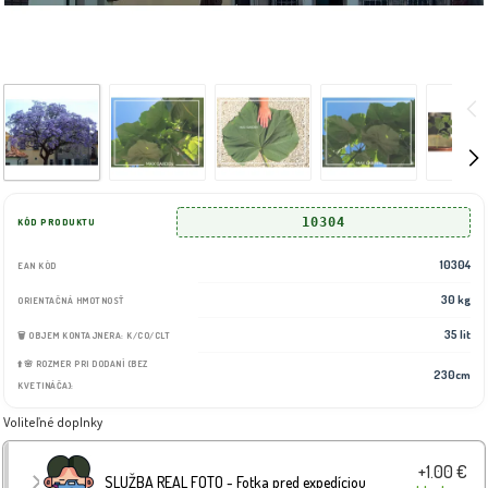
10304
KÓD PRODUKTU
10304
EAN KÓD
30 kg
ORIENTAČNÁ HMOTNOSŤ
35 lit
🗑️ OBJEM KONTAJNERA: K/CO/CLT
⬆️🌸 ROZMER PRI DODANÍ (BEZ
230cm
KVETINÁČA):
Voliteľné doplnky
+1.00 €
SLUŽBA REAL FOTO - Fotka pred expedíciou