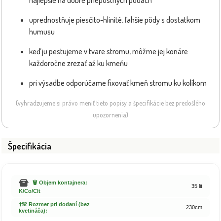
uprednostňuje piesčito-hlinité, ľahšie pôdy s dostatkom
humusu
keď ju pestujeme v tvare stromu, môžme jej konáre
každoročne zrezať až ku kmeňu
pri výsadbe odporúčame fixovať kmeň stromu ku kolíkom
(vyhradzujeme si právo meniť tieto popisy a špecifikácie bez predošlého
upozornenia)
Špecifikácia
🗑️ Objem kontajnera:
35 lit
K/Co/Clt
⬆️🌸 Rozmer pri dodaní (bez
230cm
kvetináča):