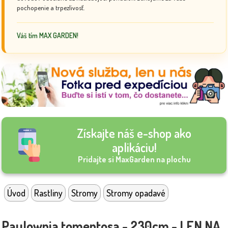
pochopenie a trpezlivosť.
Váš tím MAX GARDEN!
Získajte náš e-shop ako
aplikáciu!
Pridajte si MaxGarden na plochu
Úvod
Rastliny
Stromy
Stromy opadavé
Paulownia tomentosa - 230cm - LEN NA