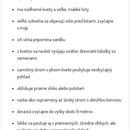
má nádherné kvety a veľké, mäkké listy
veľké súkvetia sa objavujú ešte pred listami, zvyčajne
v máji
ich vôňa pripomína vanilku
z kvetov sa neskôr vyvíjajú oválne, drevnaté tobolky so
semenami
samotný strom v plnom kvete poskytuje neobyčajný
pohľad
obľubuje priame slnko alebo polotieň
rastie ako vzpriamený až široký strom s okrúhlou korunou
dorastá zvyčajne do výšky okolo 9 metrov
ľahko sa pestuje aj v priemerných, stredne vlhkých, ale
najlepšie na dobre priepustných pôdach