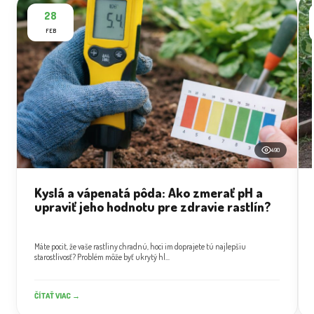
28
FEB
490
Kyslá a vápenatá pôda: Ako zmerať pH a
upraviť jeho hodnotu pre zdravie rastlín?
Máte pocit, že vaše rastliny chradnú, hoci im doprajete tú najlepšiu
starostlivosť? Problém môže byť ukrytý hl...
ČÍTAŤ VIAC →