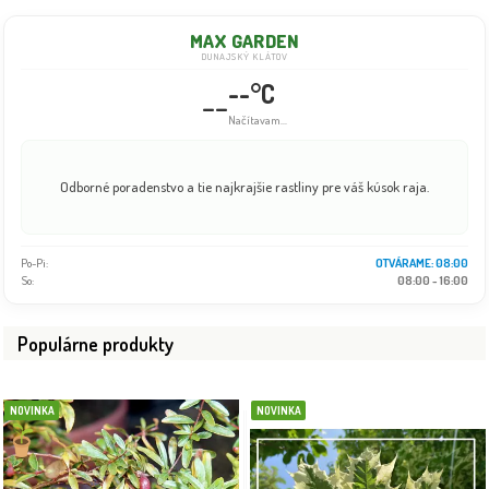
MAX GARDEN
DUNAJSKÝ KLÁTOV
--°C
--
Načítavam...
Odborné poradenstvo a tie najkrajšie rastliny pre váš kúsok raja.
Po-Pi:
08:00 - 18:00
So:
08:00 - 16:00
Populárne produkty
NOVINKA
NOVINKA