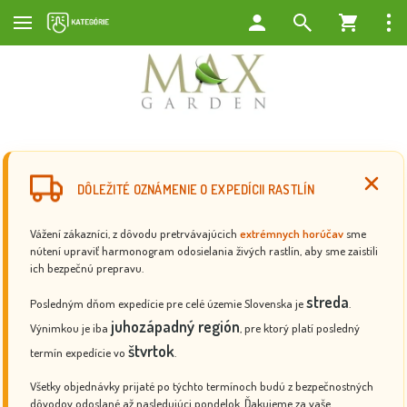
DÔLEŽITÉ OZNÁMENIE O EXPEDÍCII RASTLÍN
Vážení zákazníci, z dôvodu pretrvávajúcich
extrémnych horúčav
sme
nútení upraviť harmonogram odosielania živých rastlín, aby sme zaistili
ich bezpečnú prepravu.
streda
Posledným dňom expedície pre celé územie Slovenska je
.
juhozápadný región
Výnimkou je iba
, pre ktorý platí posledný
štvrtok
termín expedície vo
.
Všetky objednávky prijaté po týchto termínoch budú z bezpečnostných
dôvodov odoslané až nasledujúci pondelok. Ďakujeme za vaše