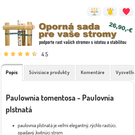
4.5
Popis
Súvisiace produkty
Komentáre
Vysvetli
Paulownia tomentosa - Paulovnia
plstnatá
paulovnia plstnatá je veľmi elegantný, rýchlo rastúci,
opadavý ,kvitnúci strom