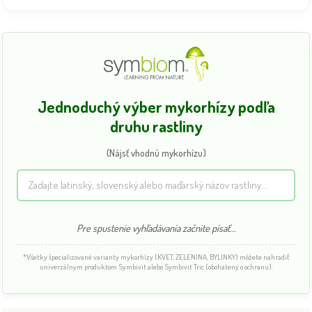
Jednoduchý výber mykorhízy podľa
druhu rastliny
(Nájsť vhodnú mykorhízu)
Pre spustenie vyhľadávania začnite písať...
*Všetky špecializované varianty mykorhízy (KVET, ZELENINA, BYLINKY) môžete nahradiť
univerzálnym produktom Symbivit alebo Symbivit Tric (obohatený o ochranu).