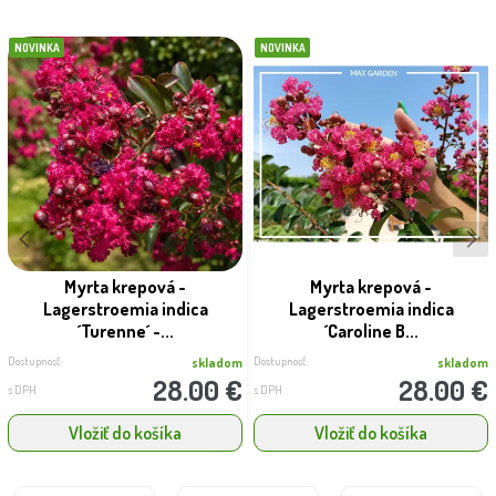
NOVINKA
NOVINKA
Myrta krepová -
Myrta krepová -
Lagerstroemia indica
Lagerstroemia indica
´Turenne´ -...
´Caroline B...
Dostupnosť:
Dostupnosť:
skladom
skladom
28.00 €
28.00 €
s DPH
s DPH
Vložiť do košíka
Vložiť do košíka