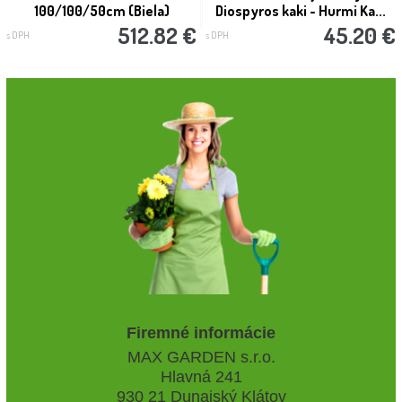
100/100/50cm (Biela)
Diospyros kaki - Hurmi Ka...
512.82 €
45.20 €
s DPH
s DPH
Firemné informácie
MAX GARDEN s.r.o.
Hlavná 241
930 21 Dunajský Klátov