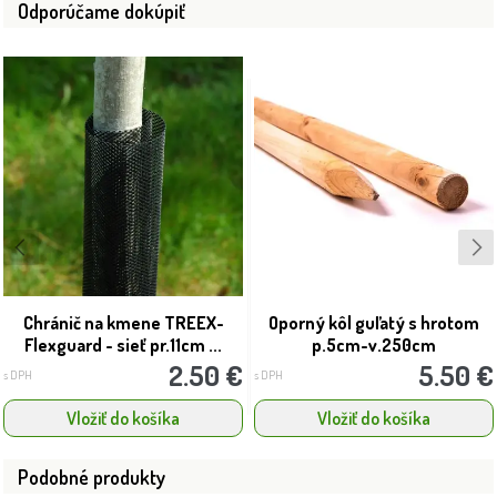
Odporúčame dokúpiť
Chránič na kmene TREEX-
Oporný kôl guľatý s hrotom
Flexguard - sieť pr.11cm ...
p.5cm-v.250cm
2.50 €
5.50 €
s DPH
s DPH
Vložiť do košíka
Vložiť do košíka
Podobné produkty