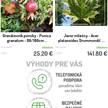
Granátovník púnsky - Punica
Javor mliečny - Acer
granatum - 80/100cm...
platanoides 'Drummondii´ ...
Dostupnosť:
Dostupnosť:
skladom
skladom
25.20 €
141.80 €
s DPH
s DPH