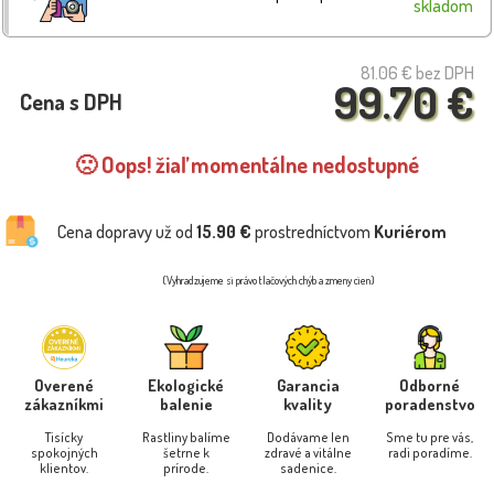
skladom
81.06 €
bez DPH
99.70 €
Cena s DPH
🙁 Oops! žiaľ momentálne nedostupné
Cena dopravy už od
15.90 €
prostredníctvom
Kuriérom
(Vyhradzujeme si právo tlačových chýb a zmeny cien)
Overené
Ekologické
Garancia
Odborné
zákazníkmi
balenie
kvality
poradenstvo
Tisícky
Rastliny balíme
Dodávame len
Sme tu pre vás,
spokojných
šetrne k
zdravé a vitálne
radi poradíme.
klientov.
prírode.
sadenice.