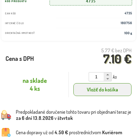
4735
KÓD PRODUKTU
4735
EAN KÓD
180756
INTERNÉ ČÍSLO
100 g
ORIENTAČNÁ HMOTNOSŤ
5.77 €
bez DPH
7.10 €
Cena s DPH
ks
na sklade
4 ks
Vložiť do košíka
Predpokladané doručenie tohto tovaru pri objednaní teraz je
za 6 dní
13.8.2026
v
štvrtok
Cena dopravy už od
4.50 €
prostredníctvom
Kuriérom