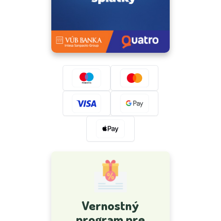
Vernostný
program pre