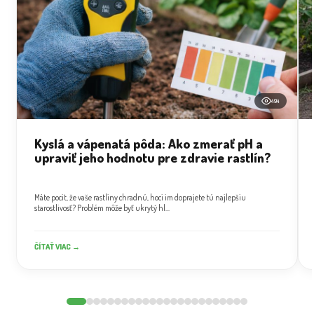
494
Kyslá a vápenatá pôda: Ako zmerať pH a
upraviť jeho hodnotu pre zdravie rastlín?
Máte pocit, že vaše rastliny chradnú, hoci im doprajete tú najlepšiu
starostlivosť? Problém môže byť ukrytý hl...
ČÍTAŤ VIAC →