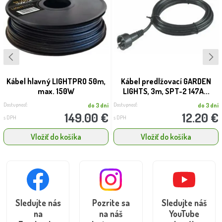
Kábel hlavný LIGHTPRO 50m,
Kábel predlžovací GARDEN
max. 150W
LIGHTS, 3m, SPT-2 147A...
Dostupnosť:
Dostupnosť:
do 3 dní
do 3 dní
149.00 €
12.20 €
s DPH
s DPH
Vložiť do košíka
Vložiť do košíka
Sledujte nás
Pozrite sa
Sledujte náš
na
na náš
YouTube