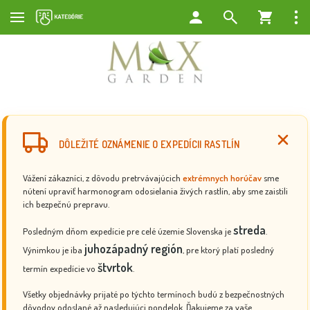
DÔLEŽITÉ OZNÁMENIE O EXPEDÍCII RASTLÍN
Vážení zákazníci, z dôvodu pretrvávajúcich
extrémnych horúčav
sme
nútení upraviť harmonogram odosielania živých rastlín, aby sme zaistili
ich bezpečnú prepravu.
streda
Posledným dňom expedície pre celé územie Slovenska je
.
juhozápadný región
Výnimkou je iba
, pre ktorý platí posledný
štvrtok
termín expedície vo
.
Všetky objednávky prijaté po týchto termínoch budú z bezpečnostných
dôvodov odoslané až nasledujúci pondelok. Ďakujeme za vaše