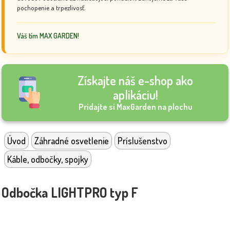
pochopenie a trpezlivosť.
Váš tím MAX GARDEN!
Získajte náš e-shop ako
aplikáciu!
Pridajte si MaxGarden na plochu
Úvod
Záhradné osvetlenie
Príslušenstvo
Káble, odbočky, spojky
Odbočka LIGHTPRO typ F