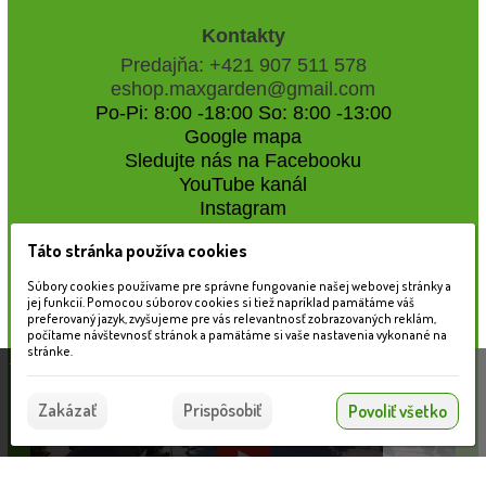
Kontakty
Predajňa: +421 907 511 578
eshop.maxgarden@gmail.com
Po-Pi: 8:00 -18:00 So: 8:00 -13:00
Google mapa
Sledujte nás na Facebooku
YouTube kanál
Instagram
Táto stránka používa cookies
Naše záhradné centrum
Súbory cookies používame pre správne fungovanie našej webovej stránky a
jej funkcií. Pomocou súborov cookies si tiež napríklad pamätáme váš
preferovaný jazyk, zvyšujeme pre vás relevantnosť zobrazovaných reklám,
počítame návštevnosť stránok a pamätáme si vaše nastavenia vykonané na
stránke.
Táto stránka používa súbory cookies, ktoré nám
pomáhajú poskytovať služby. Používaním našich
Súhlasím
Zakázať
Prispôsobiť
Povoliť všetko
služieb vyjadrujete súhlas s používaním súborov
cookies.
Viac informácií nájdete tu.