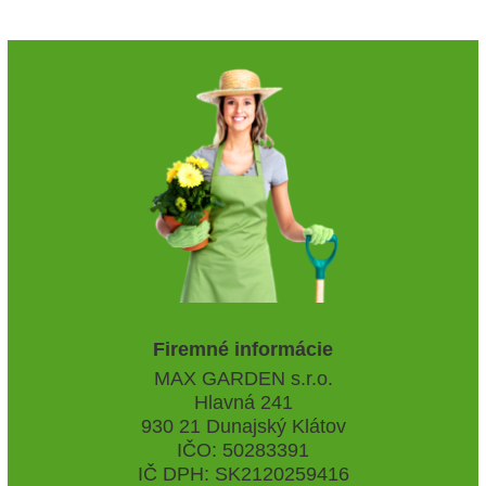
Firemné informácie
MAX GARDEN s.r.o.
Hlavná 241
930 21 Dunajský Klátov
IČO: 50283391
IČ DPH: SK2120259416