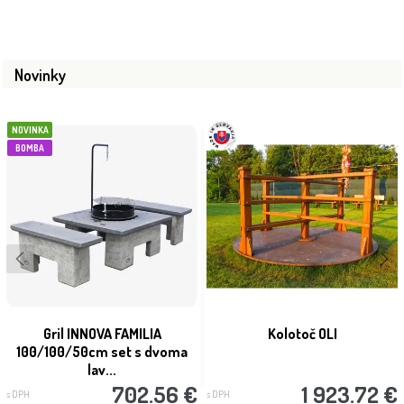
Novinky
NOVINKA
BOMBA
Gril INNOVA FAMILIA
Kolotoč OLI
100/100/50cm set s dvoma
lav...
702.56 €
1 923.72 €
s DPH
s DPH