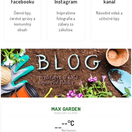
Facebooku
Instagram
kanál
Denné tipy,
Inšpiratívne
Návodné videá a
čerstvé správy a
fotografie a
užitočné tipy.
komunitný
zábery zo
obsah.
zákulisia.
MAX GARDEN
DUNAJSKÝ KLÁTOV
--°C
--
Načítavam...