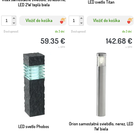
LED svetlo Titan
LED 2W teplá biela
Vložiť do košíka
Vložiť do košíka
Dostupnosť:
do 3 dní
Dostupnosť:
do 3 dní
59.35 €
142.68 €
s DPH
s DPH
Orion samostatné svietidlo, nerez, LED
LED svetlo Phobos
1W biela