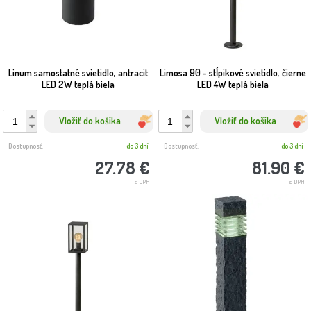
Linum samostatné svietidlo, antracit
Limosa 90 - stĺpikové svietidlo, čierne
LED 2W teplá biela
LED 4W teplá biela
Vložiť do košíka
Vložiť do košíka
Dostupnosť:
do 3 dní
Dostupnosť:
do 3 dní
27.78 €
81.90 €
s DPH
s DPH