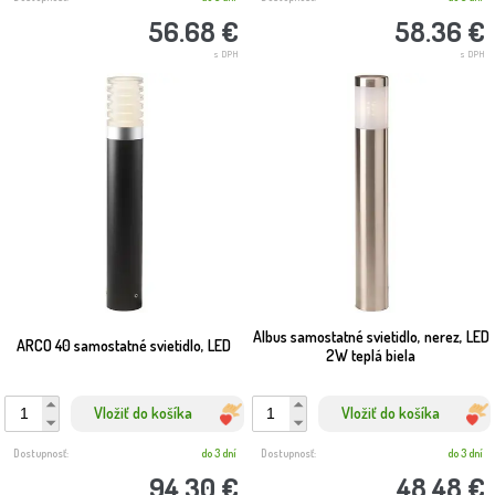
56.68 €
58.36 €
s DPH
s DPH
Albus samostatné svietidlo, nerez, LED
ARCO 40 samostatné svietidlo, LED
2W teplá biela
Vložiť do košíka
Vložiť do košíka
Dostupnosť:
do 3 dní
Dostupnosť:
do 3 dní
94.30 €
48.48 €