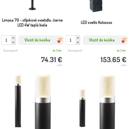
Limosa 70 - stĺpikové svietidlo, čierne
LED svetlo Kolossos
LED 4W teplá biela
Vložiť do košíka
Vložiť do košíka
Dostupnosť:
do 3 dní
Dostupnosť:
do 3 dní
74.31 €
153.65 €
s DPH
s DPH