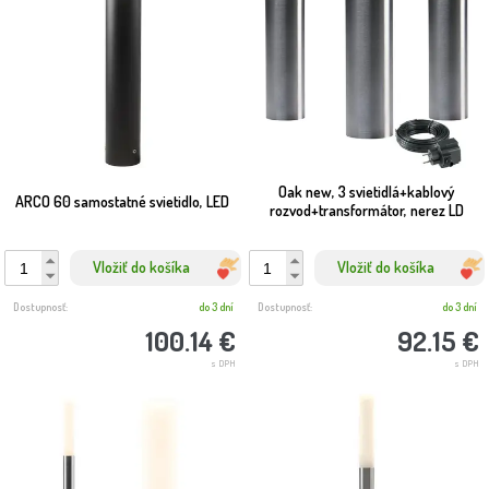
Oak new, 3 svietidlá+kablový
ARCO 60 samostatné svietidlo, LED
rozvod+transformátor, nerez LD
Vložiť do košíka
Vložiť do košíka
Dostupnosť:
do 3 dní
Dostupnosť:
do 3 dní
100.14 €
92.15 €
s DPH
s DPH