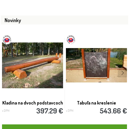
Kyslá a vápenatá pôda: Ako zmerať pH a
upraviť jeho hodnotu pre zdravie rastlín?
Máte pocit, že vaše rastliny chradnú, hoci im doprajete tú najlepšiu
starostlivosť? Problém môže byť ukrytý hl...
ČÍTAŤ VIAC →
Novinky