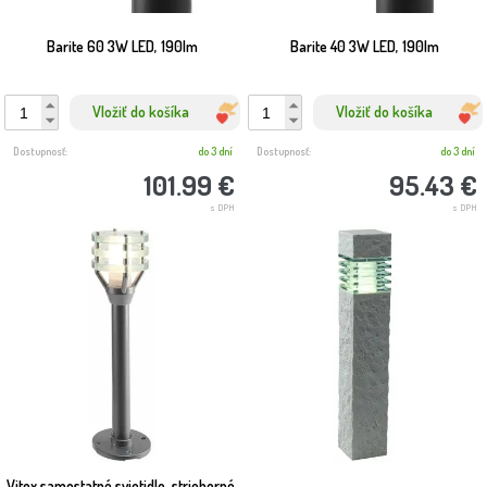
Barite 60 3W LED, 190lm
Barite 40 3W LED, 190lm
Vložiť do košíka
Vložiť do košíka
Dostupnosť:
do 3 dní
Dostupnosť:
do 3 dní
101.99 €
95.43 €
s DPH
s DPH
Vitex samostatné svietidlo, strieborné,