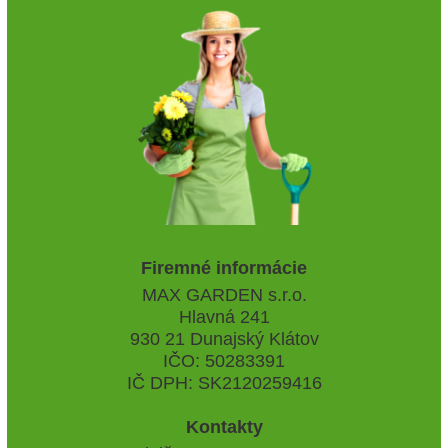
Kladina na dvoch podstavcoch
Tabuľa na kreslenie
397.29 €
543.66 €
s DPH
s DPH