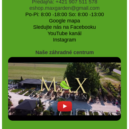
Firemné informácie
MAX GARDEN s.r.o.
Hlavná 241
930 21 Dunajský Klátov
IČO: 50283391
IČ DPH: SK2120259416
Kontakty
Predajňa: +421 907 511 578
eshop.maxgarden@gmail.com
Po-Pi: 8:00 -18:00 So: 8:00 -13:00
Google mapa
Sledujte nás na Facebooku
YouTube kanál