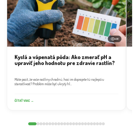
Viac informácií o programe
INŠPIRÁCIE Z NÁŠHO BLOGU
28
FEB
498