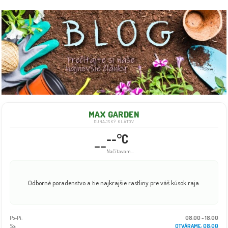
MAX GARDEN
DUNAJSKÝ KLÁTOV
--°C
--
Načítavam...
Odborné poradenstvo a tie najkrajšie rastliny pre váš kúsok raja.
Po-Pi:
08:00 - 18:00
So:
OTVÁRAME: 08:00