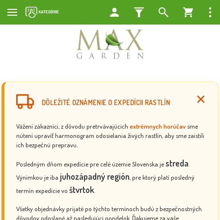
DÔLEŽITÉ OZNÁMENIE O EXPEDÍCII RASTLÍN
Vážení zákazníci, z dôvodu pretrvávajúcich
extrémnych horúčav
sme
nútení upraviť harmonogram odosielania živých rastlín, aby sme zaistili
ich bezpečnú prepravu.
streda
Posledným dňom expedície pre celé územie Slovenska je
.
juhozápadný región
Výnimkou je iba
, pre ktorý platí posledný
štvrtok
termín expedície vo
.
Všetky objednávky prijaté po týchto termínoch budú z bezpečnostných
dôvodov odoslané až nasledujúci pondelok. Ďakujeme za vaše