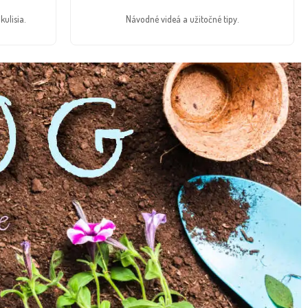
kulisia.
Návodné videá a užitočné tipy.