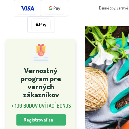
Denné tipy, čerstv
Vernostný
program pre
verných
zákazníkov
+ 100 BODOV UVÍTACÍ BONUS
Registrovať sa →