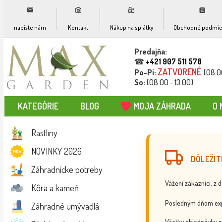
napíšte nám
Kontakt
Nákup na splátky
Obchodné podmie
Predajňa:
☎
+421 907 511 578
ZATVORENÉ
Po-Pi:
(08:0
So:
(08:00 - 13:00)
KATEGÓRIE
BLOG
MOJA ZÁHRADA
O 
Rastliny
NOVINKY 2026
DÔLEŽIT
Záhradnícke potreby
Vážení zákazníci, z 
Kôra a kameň
Posledným dňom exp
Záhradné umývadlá
Všetky objednávky p