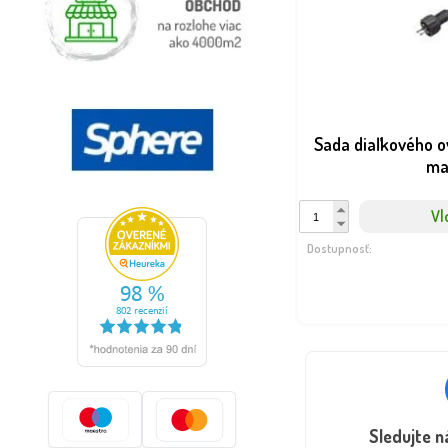
Sada diaľkového ov
ma
Vl
Dostupnosť:
Sledujte 