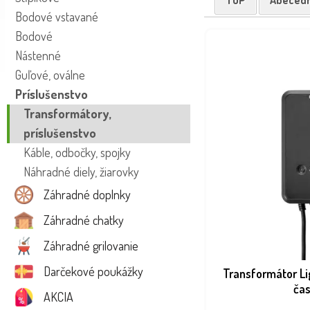
TOP
Abeced
Bodové vstavané
Bodové
Nástenné
Guľové, oválne
Príslušenstvo
Transformátory,
príslušenstvo
Káble, odbočky, spojky
Náhradné diely, žiarovky
Záhradné doplnky
Záhradné chatky
Záhradné grilovanie
Darčekové poukážky
Transformátor L
ča
AKCIA