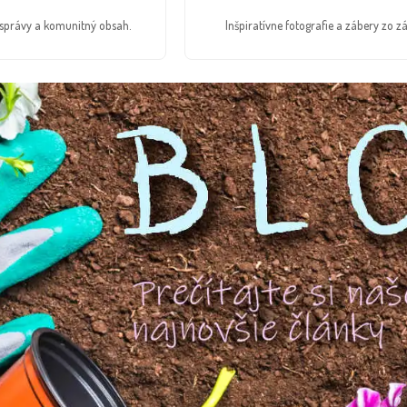
é správy a komunitný obsah.
Inšpiratívne fotografie a zábery zo zá