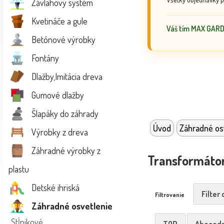
Závlahový systém
Kvetináče a gule
Váš tím MAX GAR
Betónové výrobky
Fontány
Dlažby,Imitácia dreva
Gumové dlažby
Šlapáky do záhrady
Úvod
Záhradné os
Výrobky z dreva
Záhradné výrobky z
Transformátor
plastu
Detské ihriská
Filter
Filtrovanie
Záhradné osvetlenie
Stĺpikové