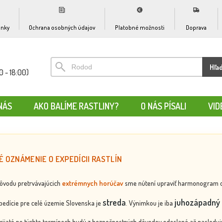
nky
Ochrana osobných údajov
Platobné možnosti
Doprava
Hľa
0 - 18:00)
NÁS
AKO BALÍME RASTLINY?
O NÁS PÍSALI
VID
É OZNÁMENIE O EXPEDÍCII RASTLÍN
dôvodu pretrvávajúcich
extrémnych horúčav
sme nútení upraviť harmonogram odos
streda
juhozápadný 
edície pre celé územie Slovenska je
. Výnimkou je iba
rijaté po týchto termínoch budú z bezpečnostných dôvodov odoslané až nasledujú