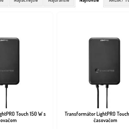
né
Najlacnejšie
Najdrahšie
Najnovšie
AKCIA / T
ightPRO Touch 150 W s
Transformátor LightPRO Touch
sovačom
časovačom