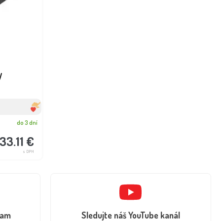
W
do 3 dní
33.11 €
s DPH
ram
Sledujte náš YouTube kanál