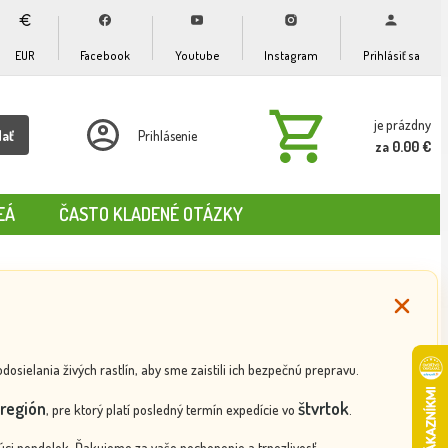
EUR
Facebook
Youtube
Instagram
Prihlásiť sa
je prázdny
dať
Prihlásenie
za 0.00 €
EÁ
ČASTO KLADENÉ OTÁZKY
ielania živých rastlín, aby sme zaistili ich bezpečnú prepravu.
región
štvrtok
, pre ktorý platí posledný termín expedície vo
.
ci pondelok. Ďakujeme za vaše pochopenie a trpezlivosť.