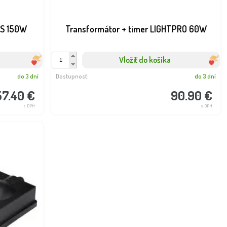
TS 150W
Transformátor + timer LIGHTPRO 60W
Vložiť do košíka
do 3 dní
Dostupnosť:
do 3 dní
57.40 €
90.90 €
s DPH
s DPH