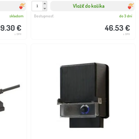
Vložiť do košíka
skladom
Dostupnosť:
do 3 dní
09.30 €
46.53 €
s DPH
s DPH