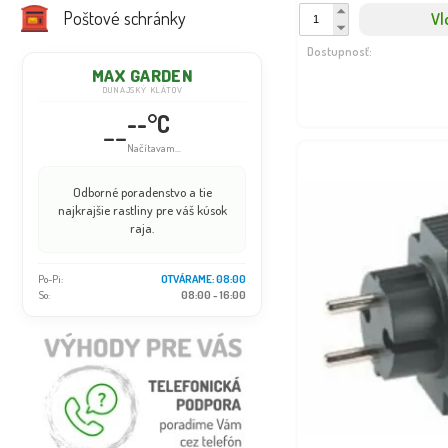
Poštové schránky
Vl
Dostupnosť:
MAX GARDEN
DUNAJSKÝ KLÁTOV
--°C
--
Načítavam...
Odborné poradenstvo a tie
najkrajšie rastliny pre váš kúsok
raja.
Po-Pi:
OTVÁRAME: 08:00
So:
08:00 - 16:00