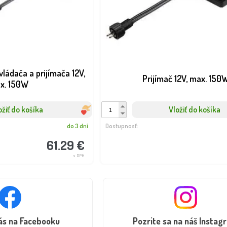
ládača a prijímača 12V,
Prijímač 12V, max. 150
x. 150W
ožiť do košíka
Vložiť do košíka
do 3 dní
Dostupnosť:
61.29 €
s DPH
nás na Facebooku
Pozrite sa na náš Instag