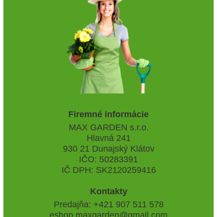
Firemné informácie
MAX GARDEN s.r.o.
Hlavná 241
930 21 Dunajský Klátov
IČO: 50283391
IČ DPH: SK2120259416
Kontakty
Predajňa: +421 907 511 578
eshop.maxgarden@gmail.com