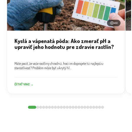
493
Kyslá a vápenatá pôda: Ako zmerať pH a
upraviť jeho hodnotu pre zdravie rastlín?
Máte pocit, že vaše rastliny chradnú, hoci im doprajete tú najlepšiu
starostlivosť? Problém môže byť ukrytý hl...
ČÍTAŤ VIAC →