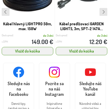
Kábel hlavný LIGHTPRO 50m,
Kábel predlžovací GARDEN
max. 150W
LIGHTS, 3m, SPT-2 147A...
Dostupnosť:
Dostupnosť:
do 3 dní
do 3 dní
149.00 €
12.20 €
s DPH
s DPH
Vložiť do košíka
Vložiť do košíka
Sledujte nás
Pozrite sa
Sledujte náš
na
na náš
YouTube
Facebooku
Instagram
kanál
Denné tipy,
Inšpiratívne
Návodné videá a
čerstvé správy a
fotografie a
užitočné tipy.