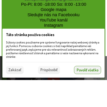
Po-Pi: 8:00 -18:00 So: 8:00 -13:00
Google mapa
Sledujte nás na Facebooku
YouTube kanál
Instagram
Táto stránka používa cookies
Naše záhradné centrum
Súbory cookies používame pre správne fungovanie našej webovej stránky a
jej funkcií. Pomocou súborov cookies si tiež napríklad pamätáme váš
preferovaný jazyk, zvyšujeme pre vás relevantnosť zobrazovaných reklám,
počítame návštevnosť stránok a pamätáme si vaše nastavenia vykonané na
stránke.
Táto stránka používa súbory cookies, ktoré nám
pomáhajú poskytovať služby. Používaním našich
Súhlasím
Zakázať
Prispôsobiť
Povoliť všetko
služieb vyjadrujete súhlas s používaním súborov
cookies.
Viac informácií nájdete tu.
Kábel predlžovací GARDEN LIGHTS, 10m SPT-3W
Informácie pre zákazníkov
VLOŽIŤ DO KOŠÍKA
34.23 €