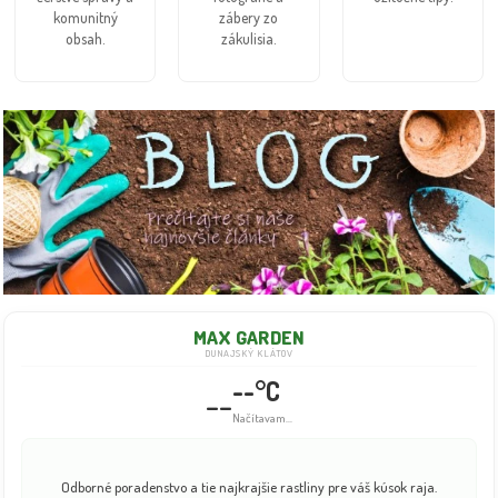
komunitný
zábery zo
obsah.
zákulisia.
MAX GARDEN
DUNAJSKÝ KLÁTOV
--°C
--
Načítavam...
Odborné poradenstvo a tie najkrajšie rastliny pre váš kúsok raja.