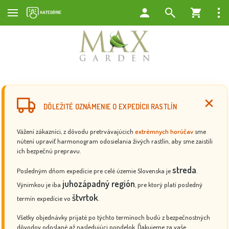
DÔLEŽITÉ OZNÁMENIE O EXPEDÍCII RASTLÍN
Vážení zákazníci, z dôvodu pretrvávajúcich
extrémnych horúčav
sme
nútení upraviť harmonogram odosielania živých rastlín, aby sme zaistili
ich bezpečnú prepravu.
streda
Posledným dňom expedície pre celé územie Slovenska je
.
juhozápadný región
Výnimkou je iba
, pre ktorý platí posledný
štvrtok
termín expedície vo
.
Všetky objednávky prijaté po týchto termínoch budú z bezpečnostných
dôvodov odoslané až nasledujúci pondelok. Ďakujeme za vaše