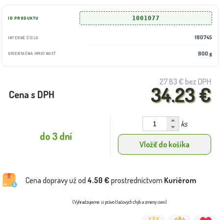
1001077
ID PRODUKTU
180745
INTERNÉ ČÍSLO
800 g
ORIENTAČNÁ HMOTNOSŤ
27.83 €
bez DPH
34.23 €
Cena s DPH
ks
do 3 dní
Vložiť do košíka
Cena dopravy už od
4.50 €
prostredníctvom
Kuriérom
(Vyhradzujeme si právo tlačových chýb a zmeny cien)