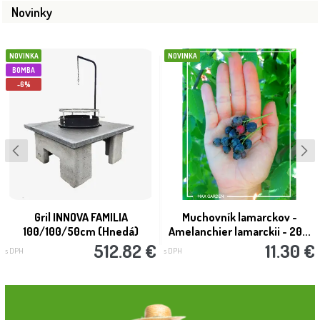
Novinky
NOVINKA
NOVINKA
BOMBA
-6%
Gril INNOVA FAMILIA
Muchovník lamarckov -
100/100/50cm (Hnedá)
Amelanchier lamarckii - 20...
512.82 €
11.30 €
s DPH
s DPH