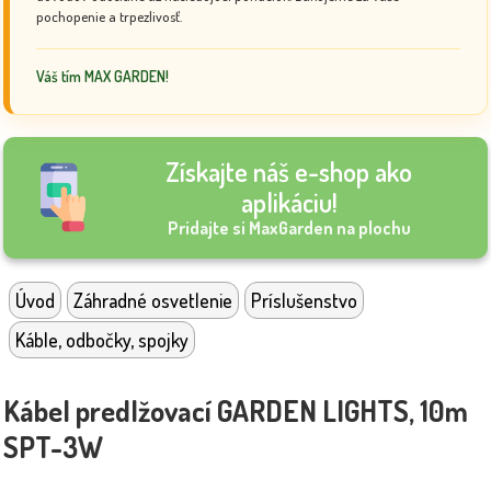
pochopenie a trpezlivosť.
Váš tím MAX GARDEN!
Získajte náš e-shop ako
aplikáciu!
Pridajte si MaxGarden na plochu
Úvod
Záhradné osvetlenie
Príslušenstvo
Káble, odbočky, spojky
Kábel predlžovací GARDEN LIGHTS, 10m
SPT-3W