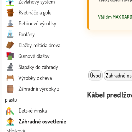
Závlahový systém
Kvetináče a gule
Váš tím MAX GAR
Betónové výrobky
Fontány
Dlažby,Imitácia dreva
Gumové dlažby
Šlapáky do záhrady
Úvod
Záhradné os
Výrobky z dreva
Záhradné výrobky z
Kábel predlžo
plastu
Detské ihriská
Záhradné osvetlenie
Stĺpikové