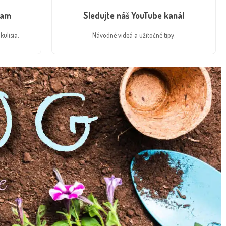
ram
Sledujte náš YouTube kanál
kulisia.
Návodné videá a užitočné tipy.