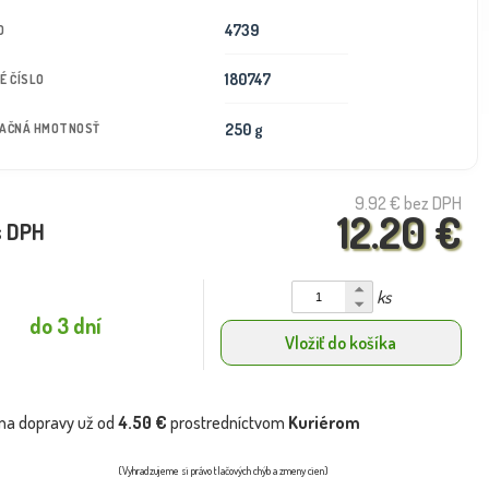
4739
D
180747
É ČÍSLO
250 g
TAČNÁ HMOTNOSŤ
9.92 €
bez DPH
12.20 €
s DPH
ks
do 3 dní
Vložiť do košíka
na dopravy už od
4.50 €
prostredníctvom
Kuriérom
(Vyhradzujeme si právo tlačových chýb a zmeny cien)