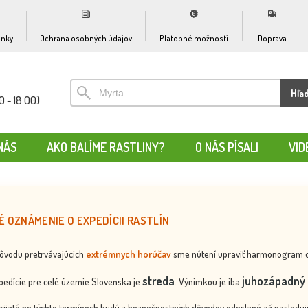
nky
Ochrana osobných údajov
Platobné možnosti
Doprava
Hľa
0 - 18:00)
NÁS
AKO BALÍME RASTLINY?
O NÁS PÍSALI
VID
É OZNÁMENIE O EXPEDÍCII RASTLÍN
dôvodu pretrvávajúcich
extrémnych horúčav
sme nútení upraviť harmonogram odos
streda
juhozápadný 
edície pre celé územie Slovenska je
. Výnimkou je iba
rijaté po týchto termínoch budú z bezpečnostných dôvodov odoslané až nasledujú