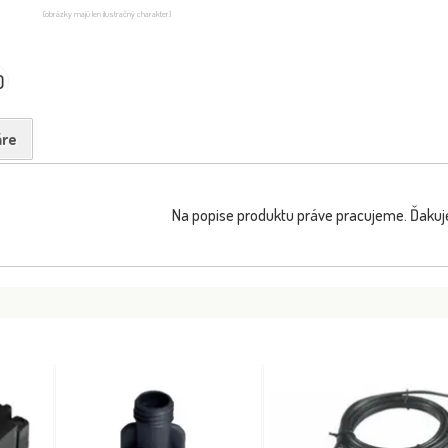
(obrázky majú len ilustračný charakter)
0
re
Na popise produktu práve pracujeme. Ďakuj