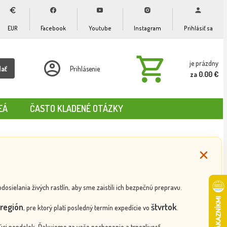
EUR
Facebook
Youtube
Instagram
Prihlásiť sa
je prázdny
dať
Prihlásenie
za 0.00 €
EÁ
ČASTO KLADENÉ OTÁZKY
ielania živých rastlín, aby sme zaistili ich bezpečnú prepravu.
región
štvrtok
, pre ktorý platí posledný termín expedície vo
.
ci pondelok. Ďakujeme za vaše pochopenie a trpezlivosť.