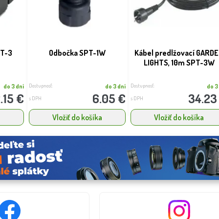
PT-3
Odbočka SPT-1W
Kábel predlžovací GARD
LIGHTS, 10m SPT-3W
Dostupnosť:
Dostupnosť:
do 3 dní
do 3 dní
do 3
.15 €
6.05 €
34.23
s DPH
s DPH
a
Vložiť do košíka
Vložiť do košíka