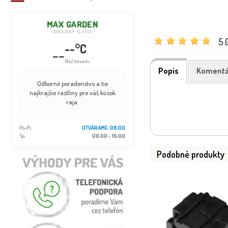
MAX GARDEN
DUNAJSKÝ KLÁTOV
5.
--°C
--
Načítavam...
Popis
Komentá
Odborné poradenstvo a tie
najkrajšie rastliny pre váš kúsok
raja.
Po-Pi:
OTVÁRAME: 08:00
So:
08:00 - 16:00
Podobné produkty