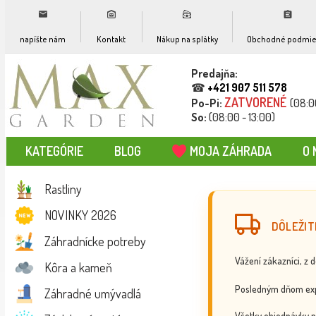
napíšte nám
Kontakt
Nákup na splátky
Obchodné podmie
Predajňa:
☎
+421 907 511 578
ZATVORENÉ
Po-Pi:
(08:0
So:
(08:00 - 13:00)
KATEGÓRIE
BLOG
MOJA ZÁHRADA
O 
Rastliny
NOVINKY 2026
DÔLEŽIT
Záhradnícke potreby
Vážení zákazníci, z 
Kôra a kameň
Posledným dňom exp
Záhradné umývadlá
Všetky objednávky p