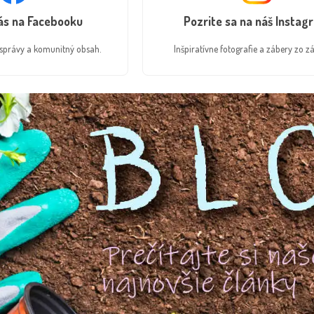
nás na Facebooku
Pozrite sa na náš Instag
é správy a komunitný obsah.
Inšpiratívne fotografie a zábery zo zá