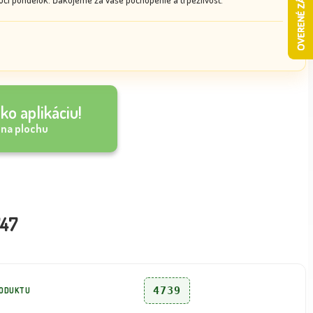
ko aplikáciu!
 na plochu
747
4739
RODUKTU