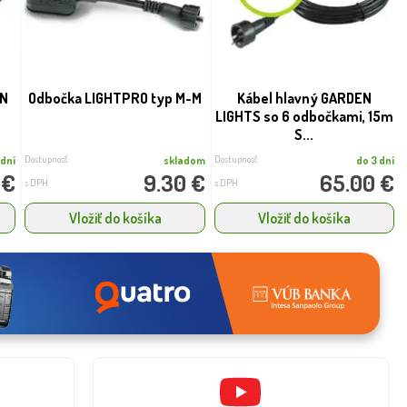
EN
Odbočka LIGHTPRO typ M-M
Kábel hlavný GARDEN
LIGHTS so 6 odbočkami, 15m
S...
Dostupnosť:
Dostupnosť:
 dní
skladom
do 3 dní
 €
9.30 €
65.00 €
s DPH
s DPH
Vložiť do košíka
Vložiť do košíka