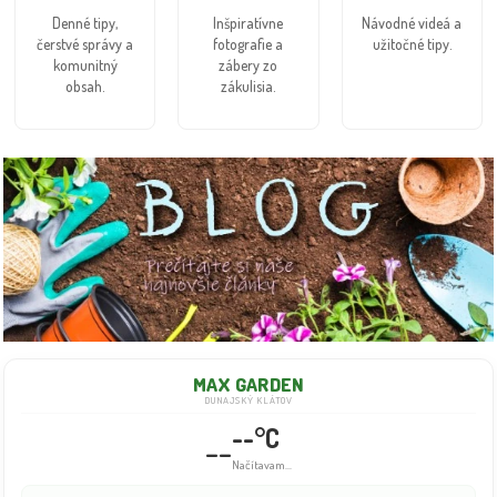
Denné tipy,
Inšpiratívne
Návodné videá a
čerstvé správy a
fotografie a
užitočné tipy.
komunitný
zábery zo
obsah.
zákulisia.
MAX GARDEN
DUNAJSKÝ KLÁTOV
--°C
--
Načítavam...