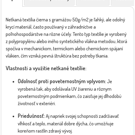
Netkaná textília čierna s gramážou 50g/m2 je ľahký, ale odolný
krycí materiál, často používaný v záhradníctve a
poľnohospodárstve na rôzne účely. Tento typ textílie je vyrobený
z polypropylénu alebo iného syntetického vlákna metodou, ktorá
spočíva v mechanickom, termickom alebo chemickom spájaní
vlákien, čím vzniká pevná štruktúra bez potreby tkania.
Vlastnosti a využitie netkané textílie:
Odolnosť proti poveternostným vplyvom:
Je
vyrobená tak, aby odolávala UV žiareniu a rôznym
poveternostným podmienkam, čo zaisťuje jej dlhodobú
životnosť v exteriéri.
Priedušnosť:
Aj napriek svojej schopnosti zadržiavať
vlhkosť a teplo, materiál dobre dýcha, čo umožňuje
koreňom rastlín zdravý vývoj.