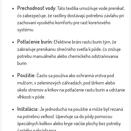
Prechodnosť vody:
Táto textília umožňuje vode prenikať,
čo zabezpečuje, že rastliny dostávajú potrebnú závlahu pri
zachovaní vysokého komfortu pre rast koreňového
systému.
Potlačenie burín:
Efektívne bráni rastu burín tým, že
zabraňuje prenikaniu slnečného svetla k pôde, čo znižuje
potrebu manuálneho alebo chemického odstraňovania
burín.
Použitie:
Často sa používa ako ochranná vrstva pod
mulčom, v zeleninových záhradách, pod štrkom alebo
okolo stromov a kríkov na potlačenie rastu burín a udržanie
vlhkosti v pôde.
Inštalácia:
Je jednoduchá na použitie a môže byť rezaná
na potrebnú veľkosť. Upevňuje sa do pôdy pomocou
špeciálnych kolíkov alebo kryje väčšie plochy bez potreby
častého nahrádzania.