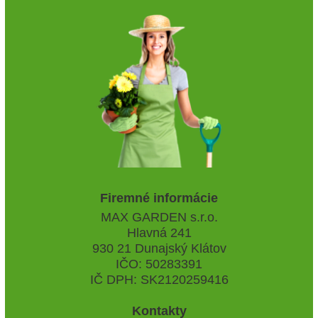
Firemné informácie
MAX GARDEN s.r.o.
Hlavná 241
930 21 Dunajský Klátov
IČO: 50283391
IČ DPH: SK2120259416
Kontakty