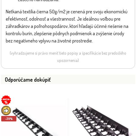
Netkaná textília čierna 50g/m2 je cenená pre svoju ekonomickú
efektívnosť, odolnosť a všestrannosť. Je ideálnou voľbou pre
záhradkárov a poľnohospodárov, ktorí hľadajú účinné riešenie na
kontrolu burín, zlepšenie pôdnych podmienok a zvýšenie úrody
bez negatívneho vplyvu na životné prostredie.
(vyhradzujeme si právo meniť tieto popisy a špecifikácie bez predošlého
upozornenia)
Odporúčame dokúpiť
-39%