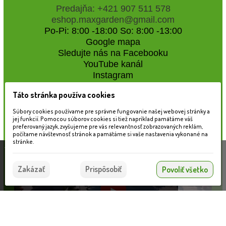
Predajňa: +421 907 511 578
eshop.maxgarden@gmail.com
Po-Pi: 8:00 -18:00 So: 8:00 -13:00
Google mapa
Sledujte nás na Facebooku
YouTube kanál
Instagram
Táto stránka používa cookies
Naše záhradné centrum
Súbory cookies používame pre správne fungovanie našej webovej stránky a
jej funkcií. Pomocou súborov cookies si tiež napríklad pamätáme váš
preferovaný jazyk, zvyšujeme pre vás relevantnosť zobrazovaných reklám,
počítame návštevnosť stránok a pamätáme si vaše nastavenia vykonané na
stránke.
Táto stránka používa súbory cookies, ktoré nám
pomáhajú poskytovať služby. Používaním našich
Súhlasím
Zakázať
Prispôsobiť
Povoliť všetko
služieb vyjadrujete súhlas s používaním súborov
cookies.
Viac informácií nájdete tu.