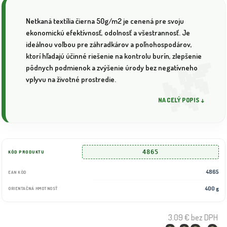
Netkaná textília čierna 50g/m2 je cenená pre svoju
ekonomickú efektívnosť, odolnosť a všestrannosť. Je
ideálnou voľbou pre záhradkárov a poľnohospodárov,
ktorí hľadajú účinné riešenie na kontrolu burín, zlepšenie
pôdnych podmienok a zvýšenie úrody bez negatívneho
vplyvu na životné prostredie.
NA CELÝ POPIS ↓
4865
KÓD PRODUKTU
4865
EAN KÓD
400 g
ORIENTAČNÁ HMOTNOSŤ
3.09 €
bez DPH