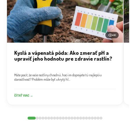
490
Kyslá a vápenatá pôda: Ako zmerať pH a
upraviť jeho hodnotu pre zdravie rastlín?
Máte pocit, že vaše rastliny chradnú, hoci im doprajete tú najlepšiu
starostlivosť? Problém môže byť ukrytý hl...
ČÍTAŤ VIAC →