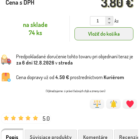
3.80 €
Cena s DPH
ks
na sklade
74 ks
Vložiť do košíka
Predpokladané doručenie tohto tovaru pri objednaní teraz je
za 6 dní
12.8.2026
v
streda
Cena dopravy už od
4.50 €
prostredníctvom
Kuriérom
(Vyhradzujeme si právo tlačových chýb a zmeny cien)
5.0
Popis
Súvisiace produkty
Komentáre
Recenzi