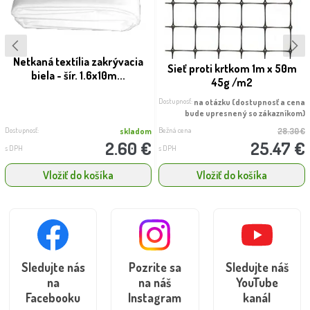
Netkaná textília zakrývacia
Sieť proti krtkom 1m x 50m
biela - šír. 1.6x10m...
45g /m2
Dostupnosť:
na otázku (dostupnosť a cena
bude upresnený so zákazníkom)
Dostupnosť:
Bežná cena
skladom
28.30 €
2.60 €
25.47 €
s DPH
s DPH
Vložiť do košíka
Vložiť do košíka
Sledujte nás
Pozrite sa
Sledujte náš
na
na náš
YouTube
Facebooku
Instagram
kanál