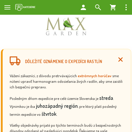
DÔLEŽITÉ OZNÁMENIE O EXPEDÍCII RASTLÍN
Vážení zákazníci, z dôvodu pretrvávajúcich
extrémnych horúčav
sme
nútení upraviť harmonogram odosielania živých rastlín, aby sme zaistili
ich bezpečnú prepravu.
streda
Posledným dňom expedície pre celé územie Slovenska je
.
juhozápadný región
Výnimkou je iba
, pre ktorý platí posledný
štvrtok
termín expedície vo
.
Všetky objednávky prijaté po týchto termínoch budú z bezpečnostných
dôvodov odoslané až nasledujúci pondelok. Ďakujeme za vaše