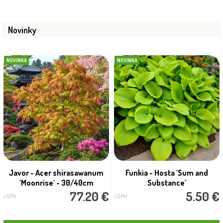
Novinky
NOVINKA
NOVINKA
Javor - Acer shirasawanum
Funkia - Hosta ´Sum and
´Moonrise´ - 30/40cm
Substance´
77.20 €
5.50 €
s DPH
s DPH