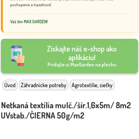
pochopenie a trpezlivosť.
Váš tím MAX GARDEN!
Získajte náš e-shop ako
aplikáciu!
Pridajte si MaxGarden na plochu
Úvod
Záhradnícke potreby
Agrotextílie, sieťky
Netkaná textília mulč./šír.1,6x5m/ 8m2
UVstab./ČIERNA 50g/m2