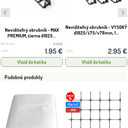
Neviditeľný obrubník - VYSOKÝ
Neviditeľný obrubník - MAX
d1025/š75/v78mm, 1...
PREMIUM, čierna d1025...
Bežná cena
3.20 €
1.95 €
2.95 €
s DPH
s DPH
Vložiť do košíka
Vložiť do košíka
Podobné produkty
45g/m2
-10%