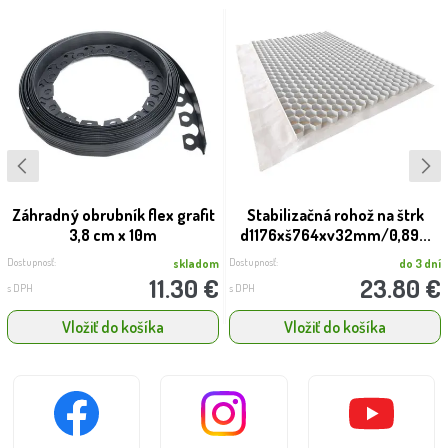
Záhradný obrubník flex grafit
Stabilizačná rohož na štrk
3,8 cm x 10m
d1176xš764xv32mm/0,89...
Dostupnosť:
Dostupnosť:
skladom
do 3 dní
11.30 €
23.80 €
s DPH
s DPH
Vložiť do košíka
Vložiť do košíka