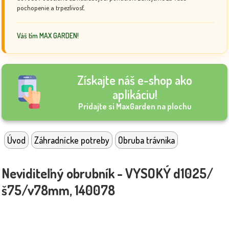
pochopenie a trpezlivosť.
Váš tím MAX GARDEN!
Získajte náš e-shop ako
aplikáciu!
Pridajte si MaxGarden na plochu
Úvod
Záhradnícke potreby
Obruba trávnika
Neviditeľný obrubník - VYSOKÝ d1025/
š75/v78mm, 140078