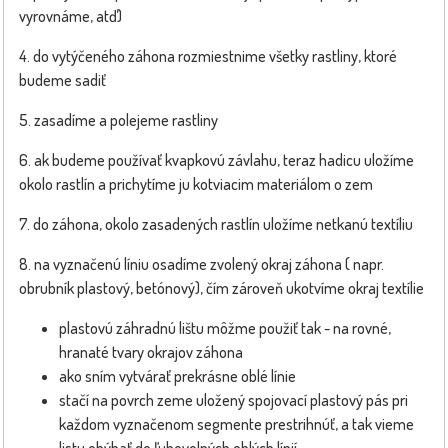
vyrovnáme, atď)
4. do vytýčeného záhona rozmiestnime všetky rastliny, ktoré
budeme sadiť
5. zasadíme a polejeme rastliny
6. ak budeme používať kvapkovú závlahu, teraz hadicu uložíme
okolo rastlín a prichytíme ju kotviacim materiálom o zem
7. do záhona, okolo zasadených rastlín uložíme netkanú textíliu
8. na vyznačenú líniu osadíme zvolený okraj záhona ( napr.
obrubník plastový, betónový), čím zároveň ukotvíme okraj textílie
plastovú záhradnú lištu môžme použiť tak - na rovné,
hranaté tvary okrajov záhona
ako sním vytvárať prekrásne oblé línie
stačí na povrch zeme uložený spojovací plastový pás pri
každom vyznačenom segmente prestrihnúť, a tak vieme
listu ohýbať do ľubovolných oblých línií