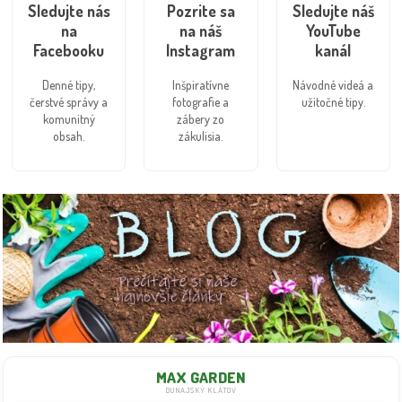
Sledujte nás
Pozrite sa
Sledujte náš
na
na náš
YouTube
Facebooku
Instagram
kanál
Denné tipy,
Inšpiratívne
Návodné videá a
čerstvé správy a
fotografie a
užitočné tipy.
komunitný
zábery zo
obsah.
zákulisia.
MAX GARDEN
DUNAJSKÝ KLÁTOV