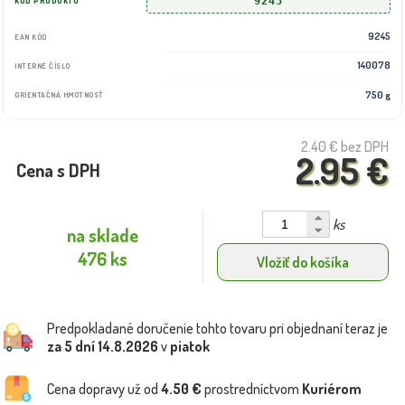
9245
KÓD PRODUKTU
9245
EAN KÓD
140078
INTERNÉ ČÍSLO
750 g
ORIENTAČNÁ HMOTNOSŤ
2.40 €
bez DPH
2.95 €
Cena s DPH
ks
na sklade
476 ks
Vložiť do košíka
Predpokladané doručenie tohto tovaru pri objednaní teraz je
za 5 dní
14.8.2026
v
piatok
Cena dopravy už od
4.50 €
prostredníctvom
Kuriérom