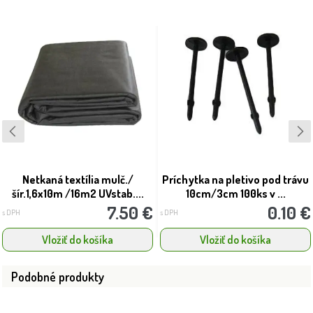
Netkaná textília mulč./
Príchytka na pletivo pod trávu
šír.1,6x10m /16m2 UVstab....
10cm/3cm 100ks v ...
7.50 €
0.10 €
s DPH
s DPH
Vložiť do košíka
Vložiť do košíka
Podobné produkty