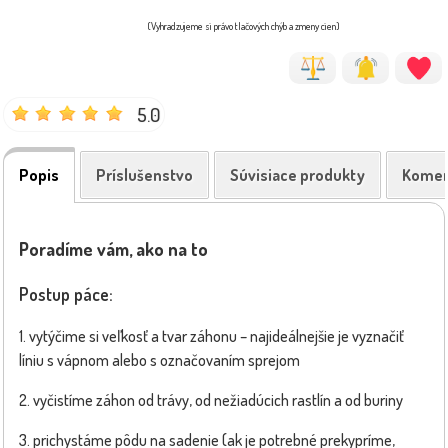
(Vyhradzujeme si právo tlačových chýb a zmeny cien)
5.0
Popis
Príslušenstvo
Súvisiace produkty
Komen
Poradíme vám, ako na to
Postup páce:
1. vytýčime si veľkosť a tvar záhonu – najideálnejšie je vyznačiť
líniu s vápnom alebo s označovaním sprejom
2. vyčistíme záhon od trávy, od nežiadúcich rastlín a od buriny
3. prichystáme pôdu na sadenie (ak je potrebné prekypríme,