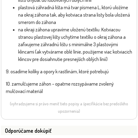
plastová záhradná lišta má tvar písmena L, ktorú uložíme
na okraj záhona tak, aby kotviaca strana listy bola uložená
smerom do záhona
na okraji záhona upravíme uloženú textíliu. Kotviacou
stranou plastovej lišty uchytíme textíliu o okraj záhona a
zafixujeme záhradnú lištu s minimálne 3 plastovými
klincami (ak vytvárame oblé línie, použijeme viac kotviacich
klincov pre dosiahnutie presnejších oblých línií)
9. osadíme kolíky a opory k rastlinám, ktoré potrebujú
10. zamulčujeme záhon – opatrne rozsypávame zvolený
mulčovací materiál
(vyhradzujeme si právo meniť tieto popisy a špecifikácie bez predošlého
upozornenia)
Odporúčame dokúpiť