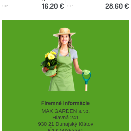
16.20 €
28.60 €
s DPH
s DPH
Firemné informácie
MAX GARDEN s.r.o.
Hlavná 241
930 21 Dunajský Klátov
IČO: 50283391