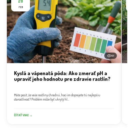
28
FEB
501
Kyslá a vápenatá pôda: Ako zmerať pH a
upraviť jeho hodnotu pre zdravie rastlín?
Máte pocit, že vaše rastliny chradnú, hoci im doprajete tú najlepšiu
starostlivosť? Problém môže byť ukrytý hl...
ČÍTAŤ VIAC →