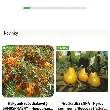
Novinky
NOVINKA
NOVINKA
Rakytník rešetliakovitý
Hruška JESENNÁ - Pyrus
SAMOSPRAŠNÝ - Hippophae...
communis ´Boscova fľaška´...