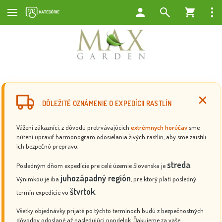
DÔLEŽITÉ OZNÁMENIE O EXPEDÍCII RASTLÍN
Vážení zákazníci, z dôvodu pretrvávajúcich
extrémnych horúčav
sme
nútení upraviť harmonogram odosielania živých rastlín, aby sme zaistili
ich bezpečnú prepravu.
streda
Posledným dňom expedície pre celé územie Slovenska je
.
juhozápadný región
Výnimkou je iba
, pre ktorý platí posledný
štvrtok
termín expedície vo
.
Všetky objednávky prijaté po týchto termínoch budú z bezpečnostných
dôvodov odoslané až nasledujúci pondelok. Ďakujeme za vaše