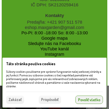
IČ DPH: SK2120259416
Kontakty
Predajňa: +421 907 511 578
eshop.maxgarden@gmail.com
Po-Pi: 8:00 -18:00 So: 8:00 -13:00
Google mapa
Sledujte nás na Facebooku
YouTube kanál
Instagram
Táto stránka používa cookies
Naše záhradné centrum
Súbory cookies používame pre správne fungovanie našej webovej stránky a
jej funkcií. Pomocou súborov cookies si tiež napríklad pamätáme váš
preferovaný jazyk, zvyšujeme pre vás relevantnosť zobrazovaných reklám,
počítame návštevnosť stránok a pamätáme si vaše nastavenia vykonané na
stránke.
Táto stránka používa súbory cookies, ktoré nám
pomáhajú poskytovať služby. Používaním našich
Súhlasím
Zakázať
Prispôsobiť
Povoliť všetko
služieb vyjadrujete súhlas s používaním súborov
cookies.
Viac informácií nájdete tu.